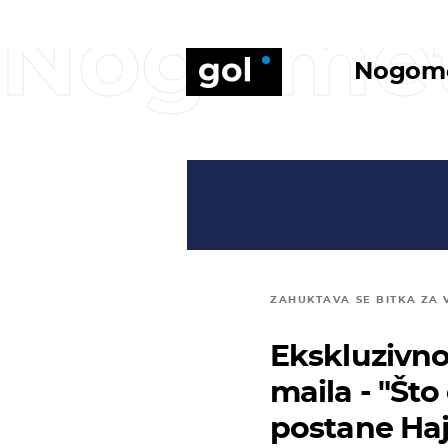
Nogome
Nogom
ZAHUKTAVA SE BITKA ZA 
Ekskluzivno
maila - "Št
postane Ha