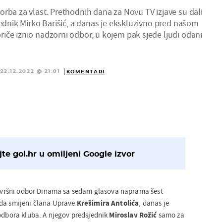
orba za vlast. Prethodnih dana za Novu TV izjave su dali
jednik Mirko Barišić, a danas je ekskluzivno pred našom
iče iznio nadzorni odbor, u kojem pak sjede ljudi odani
Ć
22.12.2022 @ 21:01
KOMENTARI
te gol.hr u omiljeni Google izvor
 izvršni odbor Dinama sa sedam glasova naprama šest
 da smijeni člana Uprave
Krešimira Antolića
, danas je
 odbora kluba. A njegov predsjednik
Miroslav Rožić
samo za