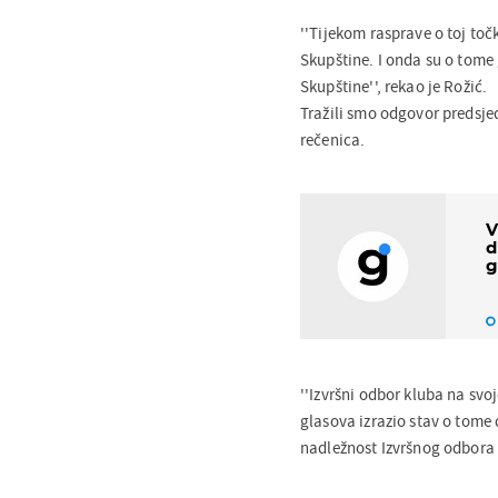
''Tijekom rasprave o toj toč
Skupštine. I onda su o tome 
Skupštine'', rekao je Rožić.
Tražili smo odgovor predsjed
rečenica.
V
d
g
''Izvršni odbor kluba na svo
glasova izrazio stav o tome 
nadležnost Izvršnog odbora t