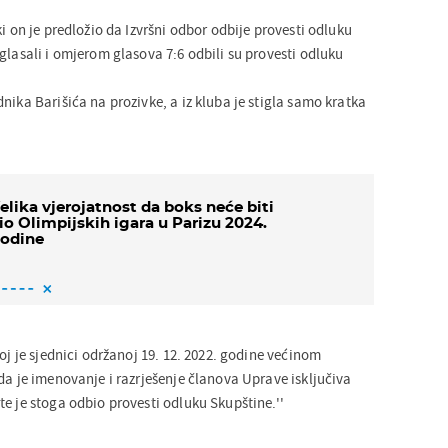
ki on je predložio da Izvršni odbor odbije provesti odluku
glasali i omjerom glasova 7:6 odbili su provesti odluku
nika Barišića na prozivke, a iz kluba je stigla samo kratka
elika vjerojatnost da boks neće biti
io Olimpijskih igara u Parizu 2024.
odine
joj je sjednici održanoj 19. 12. 2022. godine većinom
da je imenovanje i razrješenje članova Uprave isključiva
e je stoga odbio provesti odluku Skupštine.''