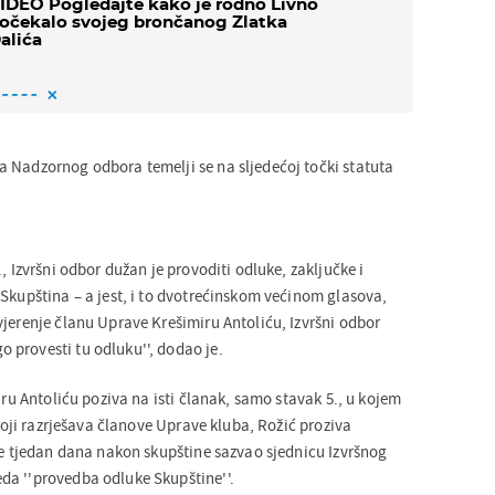
IDEO Pogledajte kako je rodno Livno
očekalo svojeg brončanog Zlatka
alića
 Nadzornog odbora temelji se na sljedećoj točki statuta
, Izvršni odbor dužan je provoditi odluke, zaključke i
 Skupština – a jest, i to dvotrećinskom većinom glasova,
vjerenje članu Uprave Krešimiru Antoliću, Izvršni odbor
provesti tu odluku'', dodao je.
miru Antoliću poziva na isti članak, samo stavak 5., u kojem
 koji razrješava članove Uprave kluba, Rožić proziva
 je tjedan dana nakon skupštine sazvao sjednicu Izvršnog
da ''provedba odluke Skupštine''.