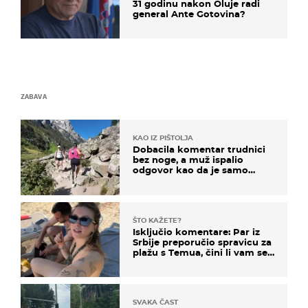
31 godinu nakon Oluje radi
general Ante Gotovina?
ZABAVA
KAO IZ PIŠTOLJA
Dobacila komentar trudnici
bez noge, a muž ispalio
odgovor kao da je samo
čekao…
ŠTO KAŽETE?
Isključio komentare: Par iz
Srbije preporučio spravicu za
plažu s Temua, čini li vam se
ovo sigurnim?
SVAKA ČAST