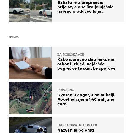
Bahato mu prepriječio
prijelaz, a ono što je pješak
napravio oduševilo je
društvene mreže
NOVAC
ZA POSLODAVCE
Kako ispravno dati nekome
otkaz i izbjeći najčešće
pogreške te sudske sporove
POVOLJNO
Dvorac u Zagorju na aukciji.
Početna cijena 1,46 milijuna
eura
TREĆI UNIKATNI BUGATTI
Nazvan je po vrsti