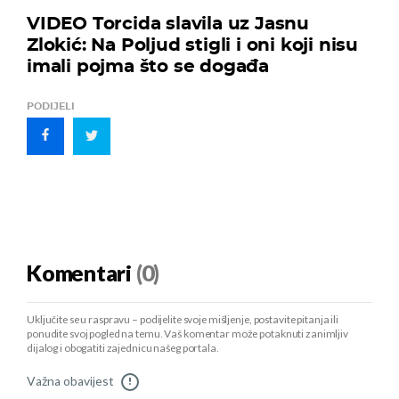
VIDEO Torcida slavila uz Jasnu
Zlokić: Na Poljud stigli i oni koji nisu
imali pojma što se događa
PODIJELI
Komentari
(0)
Uključite se u raspravu – podijelite svoje mišljenje, postavite pitanja ili
ponudite svoj pogled na temu. Vaš komentar može potaknuti zanimljiv
dijalog i obogatiti zajednicu našeg portala.
Važna obavijest
!