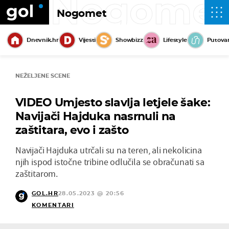
Nogome
Nogomet
Dnevnik.hr
Vijesti
Showbizz
Lifestyle
Putova
NEŽELJENE SCENE
VIDEO Umjesto slavlja letjele šake:
Navijači Hajduka nasrnuli na
zaštitara, evo i zašto
Navijači Hajduka utrčali su na teren, ali nekolicina
njih ispod istočne tribine odlučila se obračunati sa
zaštitarom.
GOL.HR
28.05.2023 @ 20:56
KOMENTARI