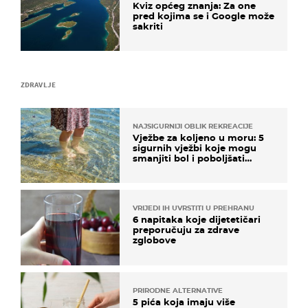
Kviz općeg znanja: Za one
pred kojima se i Google može
sakriti
ZDRAVLJE
NAJSIGURNIJI OBLIK REKREACIJE
Vježbe za koljeno u moru: 5
sigurnih vježbi koje mogu
smanjiti bol i poboljšati
pokretljivost
VRIJEDI IH UVRSTITI U PREHRANU
6 napitaka koje dijetetičari
preporučuju za zdrave
zglobove
PRIRODNE ALTERNATIVE
5 pića koja imaju više