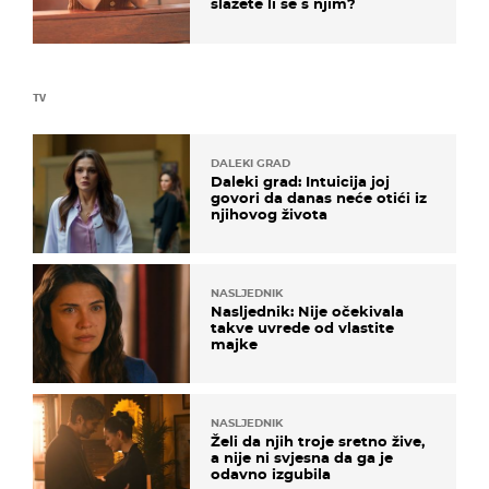
slažete li se s njim?
TV
DALEKI GRAD
Daleki grad: Intuicija joj
govori da danas neće otići iz
njihovog života
NASLJEDNIK
Nasljednik: Nije očekivala
takve uvrede od vlastite
majke
NASLJEDNIK
Želi da njih troje sretno žive,
a nije ni svjesna da ga je
odavno izgubila