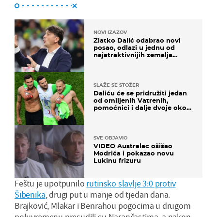
NOVI IZAZOV
Zlatko Dalić odabrao novi
posao, odlazi u jednu od
najatraktivnijih zemalja
svijeta
SLAŽE SE STOŽER
Daliću će se pridružiti jedan
od omiljenih Vatrenih,
pomoćnici i dalje dvoje oko
ponude
SVE OBJAVIO
VIDEO Australac ošišao
Modrića i pokazao novu
Lukinu frizuru
Feštu je upotpunilo
rutinsko slavlje 3:0 protiv
Šibenika
, drugi put u manje od tjedan dana.
Brajković, Mlakar i Benrahou pogocima u drugom
poluvremenu presudili su Narančastima, a nakon