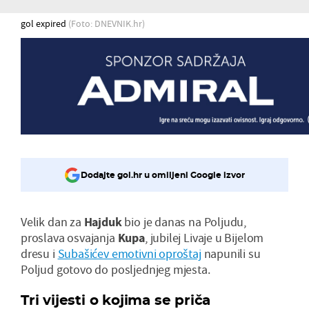
gol expired
(Foto: DNEVNIK.hr)
Dodajte gol.hr u omiljeni Google izvor
Velik dan za
Hajduk
bio je danas na Poljudu,
proslava osvajanja
Kupa
, jubilej Livaje u Bijelom
dresu i
Subašićev emotivni oproštaj
napunili su
Poljud gotovo do posljednjeg mjesta.
Tri vijesti o kojima se priča