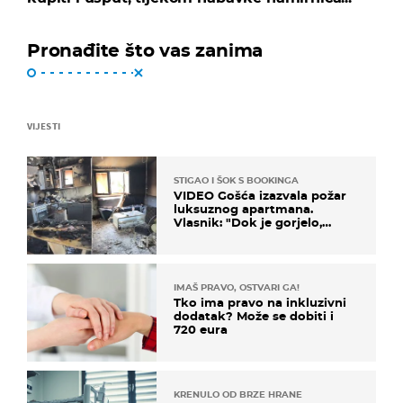
Pronađite što vas zanima
VIJESTI
STIGAO I ŠOK S BOOKINGA
VIDEO Gošća izazvala požar
luksuznog apartmana.
Vlasnik: "Dok je gorjelo,
smijali su se, pili i pokazivali
mi srednji prst"
IMAŠ PRAVO, OSTVARI GA!
Tko ima pravo na inkluzivni
dodatak? Može se dobiti i
720 eura
KRENULO OD BRZE HRANE