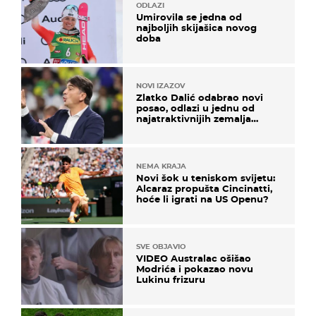
ODLAZI
Umirovila se jedna od
najboljih skijašica novog
doba
NOVI IZAZOV
Zlatko Dalić odabrao novi
posao, odlazi u jednu od
najatraktivnijih zemalja
svijeta
NEMA KRAJA
Novi šok u teniskom svijetu:
Alcaraz propušta Cincinatti,
hoće li igrati na US Openu?
SVE OBJAVIO
VIDEO Australac ošišao
Modrića i pokazao novu
Lukinu frizuru