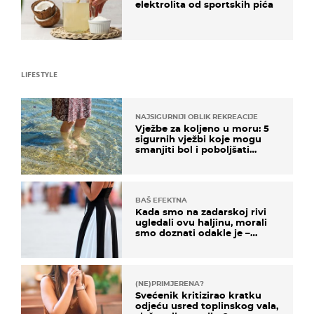
elektrolita od sportskih pića
LIFESTYLE
NAJSIGURNIJI OBLIK REKREACIJE
Vježbe za koljeno u moru: 5
sigurnih vježbi koje mogu
smanjiti bol i poboljšati
pokretljivost
BAŠ EFEKTNA
Kada smo na zadarskoj rivi
ugledali ovu haljinu, morali
smo doznati odakle je –
košta samo 18 eura
(NE)PRIMJERENA?
Svećenik kritizirao kratku
odjeću usred toplinskog vala,