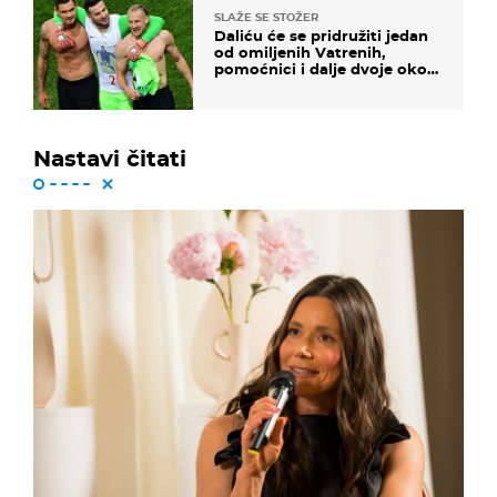
SLAŽE SE STOŽER
Daliću će se pridružiti jedan
od omiljenih Vatrenih,
pomoćnici i dalje dvoje oko
ponude
Nastavi čitati