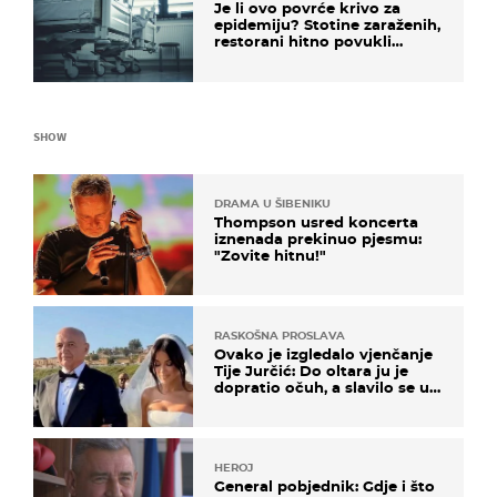
Je li ovo povrće krivo za
epidemiju? Stotine zaraženih,
restorani hitno povukli
proizvod
SHOW
DRAMA U ŠIBENIKU
Thompson usred koncerta
iznenada prekinuo pjesmu:
"Zovite hitnu!"
RASKOŠNA PROSLAVA
Ovako je izgledalo vjenčanje
Tije Jurčić: Do oltara ju je
dopratio očuh, a slavilo se uz
Olivera i Rozgu
HEROJ
General pobjednik: Gdje i što