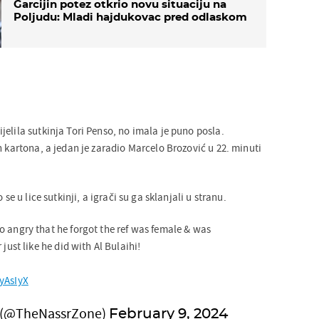
Garcijin potez otkrio novu situaciju na
Poljudu: Mladi hajdukovac pred odlaskom
elila sutkinja Tori Penso, no imala je puno posla.
h kartona, a jedan je zaradio Marcelo Brozović u 22. minuti
 se u lice sutkinji, a igrači su ga sklanjali u stranu.
 angry that he forgot the ref was female & was
just like he did with Al Bulaihi!
yAsIyX
e (@TheNassrZone)
February 9, 2024