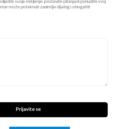
ijelite svoje mišljenje, postavite pitanja ili ponudite svoj
ar može potaknuti zanimljiv dijalog i obogatiti
Prijavite se