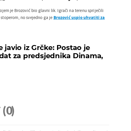
ojem je Brozović bio glavni lik. Igrači na terenu spriječili
m stoperom, no svejedno ga je
Brozović uspio uhvatiti za
 javio iz Grčke: Postao je
idat za predsjednika Dinama,
i
(0)