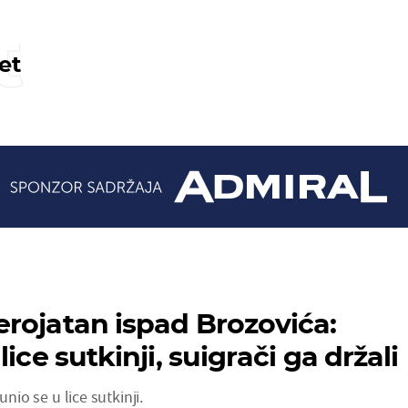
t
et
rojatan ispad Brozovića:
ice sutkinji, suigrači ga držali
unio se u lice sutkinji.