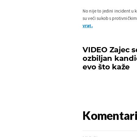
No nije to jedini incident u k
su veći sukob s protivnički
vrat.
VIDEO Zajec se
ozbiljan kand
evo što kaže
Komentar