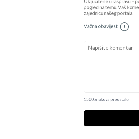
Uključite se u raspravu – pod
pogled na temu. Vaš koment
zajednicu našeg portala.
Važna obavijest
!
1500 znakova preostalo