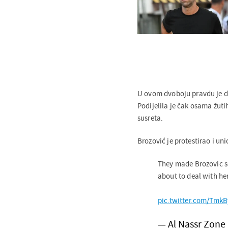
U ovom dvoboju pravdu je dij
Podijelila je čak osama žuti
susreta.
Brozović je protestirao i unio
They made Brozovic so
about to deal with her 
pic.twitter.com/TmkB
— Al Nassr Zon