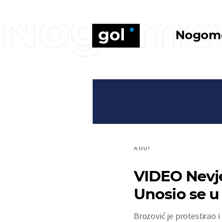
Nogome
Nogom
AUU!
VIDEO Nevje
Unosio se u l
Brozović je protestirao i 