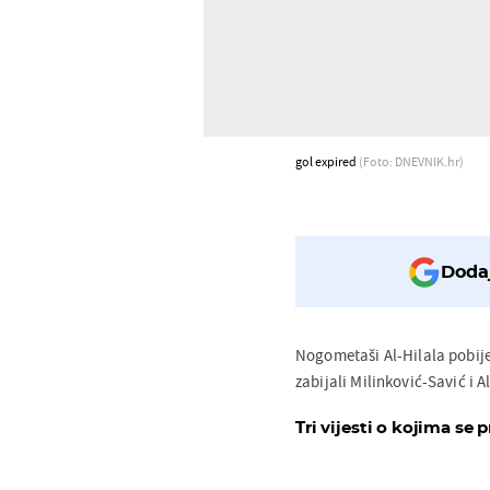
gol expired
(Foto: DNEVNIK.hr)
Dodaj
Nogometaši Al-Hilala pobije
zabijali Milinković-Savić i 
Tri vijesti o kojima se p