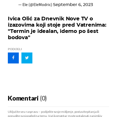
— Ele (@EleModric)
September 6, 2023
Ivica Olić za Dnevnik Nove TV o
izazovima koji stoje pred Vatrenima:
"Termin je idealan, idemo po šest
bodova"
PODIJELI
Komentari
(0)
Uključite se u raspravu – podijelite svoje mišljenje, postavite pitanja ili
ponudite svoj pogled na temu. Vaš komentar može potaknuti zanimljiv