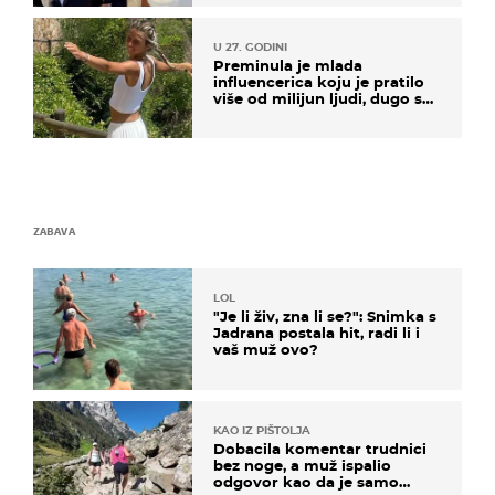
U 27. GODINI
Preminula je mlada
influencerica koju je pratilo
više od milijun ljudi, dugo se
borila s opakom bolesti
ZABAVA
LOL
"Je li živ, zna li se?": Snimka s
Jadrana postala hit, radi li i
vaš muž ovo?
KAO IZ PIŠTOLJA
Dobacila komentar trudnici
bez noge, a muž ispalio
odgovor kao da je samo