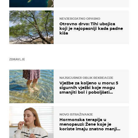
NEVJEROJATNO OPASNO
Otrovno drvo: Tihi ubojica
koji je najopasniji kada padne
kiša
ZDRAVLJE
NAJSIGURNIJI OBLIK REKREACIJE
Vježbe za koljeno u moru: 5
sigurnih vježbi koje mogu
smanjiti bol i poboljšati
pokretljivost
NOVO ISTRAŽIVANJE
Hormonska terapija u
menopauzi: Žene koje je
koriste imaju znatno manji
rizik od ovoga