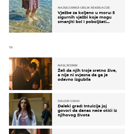
NAJSIGURNIJI OBLIK REKREACIJE
Vježbe za koljeno u moru: 5
sigurnih vježbi koje mogu
smanjiti bol i poboljšati
pokretljivost
TV
NASLJEDNIK
Želi da njih troje sretno žive,
a nije ni svjesna da ga je
odavno izgubila
DALEKI GRAD
Daleki grad: Intuicija joj
govori da danas neće otići iz
njihovog života