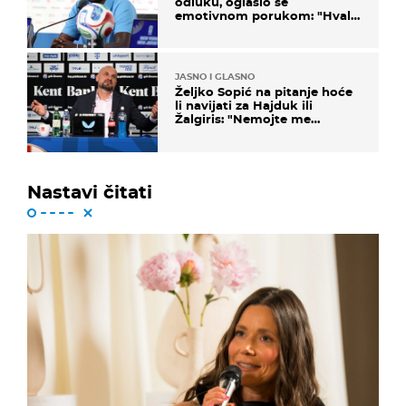
odluku, oglasio se
emotivnom porukom: "Hvala
vam svima"
JASNO I GLASNO
Željko Sopić na pitanje hoće
li navijati za Hajduk ili
Žalgiris: "Nemojte me
vrijeđati"
Nastavi čitati