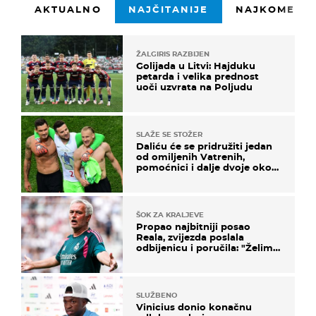
AKTUALNO
NAJČITANIJE
NAJKOMENTI
ŽALGIRIS RAZBIJEN
Golijada u Litvi: Hajduku
petarda i velika prednost
uoči uzvrata na Poljudu
SLAŽE SE STOŽER
Daliću će se pridružiti jedan
od omiljenih Vatrenih,
pomoćnici i dalje dvoje oko
ponude
ŠOK ZA KRALJEVE
Propao najbitniji posao
Reala, zvijezda poslala
odbijenicu i poručila: "Želim
u Barcelonu"
SLUŽBENO
Vinicius donio konačnu