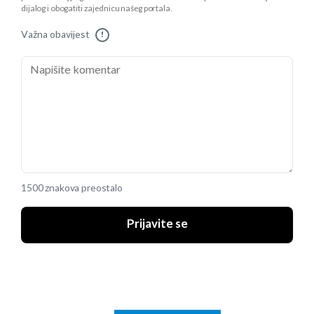
dijalog i obogatiti zajednicu našeg portala.
Važna obavijest
!
1500 znakova preostalo
Prijavite se