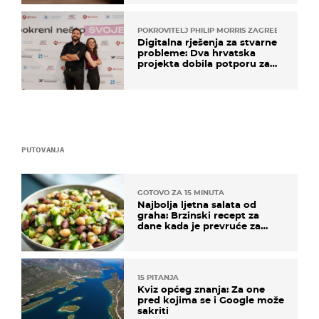
POKROVITELJ PHILIP MORRIS ZAGREB
Digitalna rješenja za stvarne
probleme: Dva hrvatska
projekta dobila potporu za
razvoj
PUTOVANJA
GOTOVO ZA 15 MINUTA
Najbolja ljetna salata od
graha: Brzinski recept za
dane kada je prevruće za
kuhanje
15 PITANJA
Kviz općeg znanja: Za one
pred kojima se i Google može
sakriti