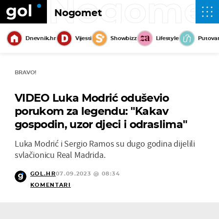
Nogome
Nogomet
Dnevnik.hr
Vijesti
Showbizz
Lifestyle
Putova
BRAVO!
VIDEO Luka Modrić oduševio
porukom za legendu: "Kakav
gospodin, uzor djeci i odraslima"
Luka Modrić i Sergio Ramos su dugo godina dijelili
svlačionicu Real Madrida.
GOL.HR
07.09.2023 @ 08:34
KOMENTARI