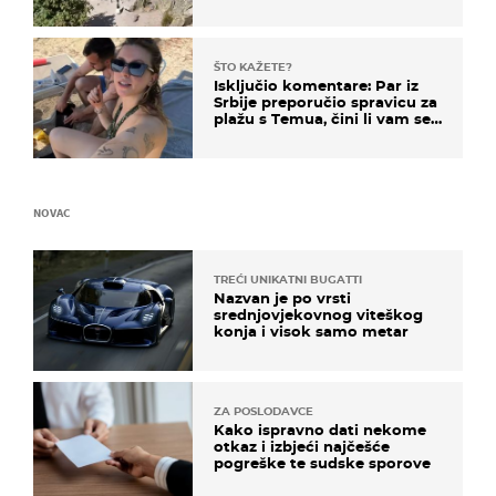
čekao…
ŠTO KAŽETE?
Isključio komentare: Par iz
Srbije preporučio spravicu za
plažu s Temua, čini li vam se
ovo sigurnim?
NOVAC
TREĆI UNIKATNI BUGATTI
Nazvan je po vrsti
srednjovjekovnog viteškog
konja i visok samo metar
ZA POSLODAVCE
Kako ispravno dati nekome
otkaz i izbjeći najčešće
pogreške te sudske sporove