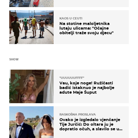
i ja ne možemo oka sklopiti"
KAOS U CEUTI
Na stotine maloljetnika
lutaju ulicama: "Očajne
obitelji traže svoju djecu"
SHOW
"UUUUUUFFFF"
Vau, koje noge! Ružičasti
badić istaknuo je najbolje
adute Maje Šuput
RASKOŠNA PROSLAVA
Ovako je izgledalo vjenčanje
Tije Jurčić: Do oltara ju je
dopratio očuh, a slavilo se uz
Olivera i Rozgu