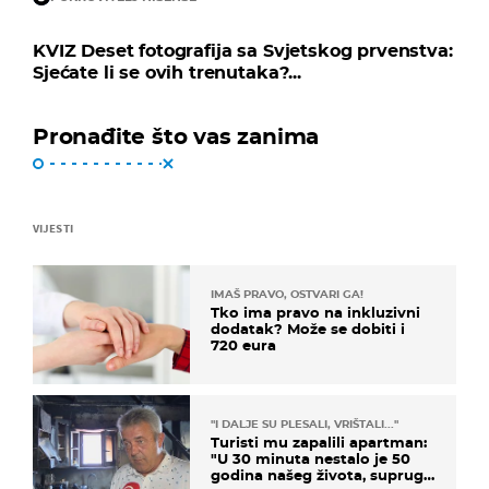
KVIZ Deset fotografija sa Svjetskog prvenstva:
Sjećate li se ovih trenutaka?...
Pronađite što vas zanima
VIJESTI
IMAŠ PRAVO, OSTVARI GA!
Tko ima pravo na inkluzivni
dodatak? Može se dobiti i
720 eura
"I DALJE SU PLESALI, VRIŠTALI..."
Turisti mu zapalili apartman:
"U 30 minuta nestalo je 50
godina našeg života, supruga