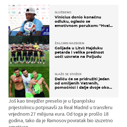
SLUŽBENO
Vinicius donio konačnu
odluku, oglasio se
emotivnom porukom: "Hvala
vam svima"
ŽALGIRIS RAZBIJEN
Golijada u Litvi: Hajduku
petarda i velika prednost
uoči uzvrata na Poljudu
SLAŽE SE STOŽER
Daliću će se pridružiti jedan
od omiljenih Vatrenih,
pomoćnici i dalje dvoje oko
ponude
Još kao tinejdžer preselio je u španjolsku
prijestolnicu potpisavši za Real Madrid u transferu
vrijednom 27 milijuna eura. Od toga je prošlo 18
godina, tako da je Ramosov povratak bio izuzetno
emotivan.