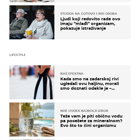
STUDIJA NA GOTOVO 1.900 OSOBA
Ljudi koji redovito rade ovo
imaju “mlađi” organizam,
pokazuje istraživanje
LIFESTYLE
BAŠ EFEKTNA
Kada smo na zadarskoj rivi
ugledali ovu haljinu, morali
smo doznati odakle je –
košta samo 18 eura
NIJE UVIJEK NAJBOLJI IZBOR
Teže vam je piti običnu vodu
pa posežete za mineralnom?
Evo što to čini organizmu