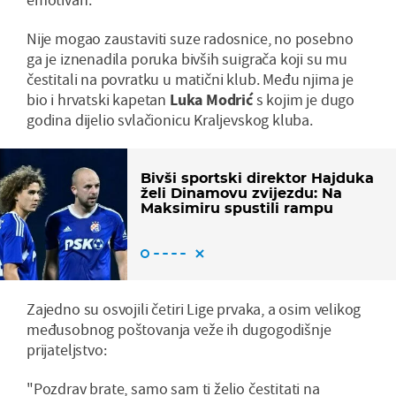
Nije mogao zaustaviti suze radosnice, no posebno
ga je iznenadila poruka bivših suigrača koji su mu
čestitali na povratku u matični klub. Među njima je
bio i hrvatski kapetan
Luka Modrić
s kojim je dugo
godina dijelio svlačionicu Kraljevskog kluba.
Bivši sportski direktor Hajduka
želi Dinamovu zvijezdu: Na
Maksimiru spustili rampu
Zajedno su osvojili četiri Lige prvaka, a osim velikog
međusobnog poštovanja veže ih dugogodišnje
prijateljstvo:
"Pozdrav brate, samo sam ti želio čestitati na