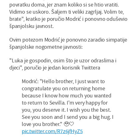
povratku doma, jer znam koliko si se htio vratiti.
Vidimo se uskoro. Šaljem ti veliki zagrljaj. Volim te,
brate", kratko je poručio Modrić i ponovno oduševio
španjolsku javnost.
Ovim potezom Modrić je ponovno zaradio simpatije
španjolske nogometne javnosti:
"Luka je gospodin, osim što je uzor odraslima i
djeci", poručio je jedan korisnik Twittera
Modrić: "Hello brother, I just want to
congratulate you on returning home
because I know how much you wanted
to return to Sevilla. I'm very happy for
you, you deserve it. I wish you the best.
See you soon and I send you a big hug. I
love you brother." 🥹🤍
pic.twitter.com/R7z6jfHyZ5