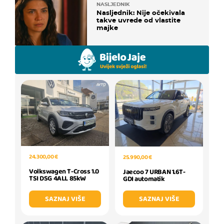
NASLJEDNIK
Nasljednik: Nije očekivala
takve uvrede od vlastite
majke
24.300,00 €
25.990,00 €
Volkswagen T-Cross 1.0
Jaecoo 7 URBAN 1.6T-
TSI DSG 4ALL 85kW
GDI automatik
SAZNAJ VIŠE
SAZNAJ VIŠE