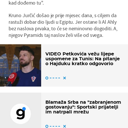
kad dođemo tu".
Kruno Jurčić došao je prije mjesec dana, s ciljem da
rastuži dobar dio ljudi u Egiptu. Jer ostane li Al Ahly
bez naslova prvaka, to će se neminovno dogoditi. A,
njegov Pyramids taj naslov želi više od svega.
VIDEO Petkovića vežu lijepe
uspomene za Tunis: Na pitanje
o Hajduku kratko odgovorio
Blamaža Srba na "zabranjenom
gostovanju": Sportski prijatelji
im natrpali mrežu