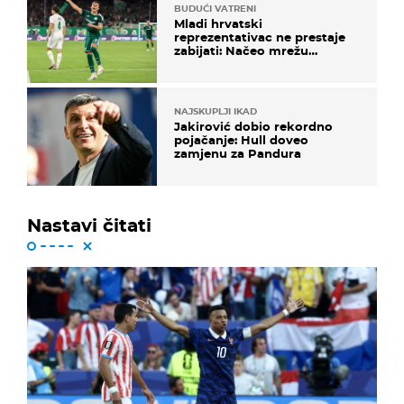
BUDUĆI VATRENI
Mladi hrvatski
reprezentativac ne prestaje
zabijati: Načeo mrežu
bugarskog velikana
NAJSKUPLJI IKAD
Jakirović dobio rekordno
pojačanje: Hull doveo
zamjenu za Pandura
Nastavi čitati