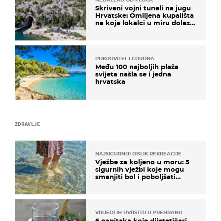
Skriveni vojni tuneli na jugu
Hrvatske: Omiljena kupališta
na koja lokalci u miru dolaze
roniti i skakati u more
POKROVITELJ CORONA
Među 100 najboljih plaža
svijeta našla se i jedna
hrvatska
ZDRAVLJE
NAJSIGURNIJI OBLIK REKREACIJE
Vježbe za koljeno u moru: 5
sigurnih vježbi koje mogu
smanjiti bol i poboljšati
pokretljivost
VRIJEDI IH UVRSTITI U PREHRANU
6 napitaka koje dijetetičari