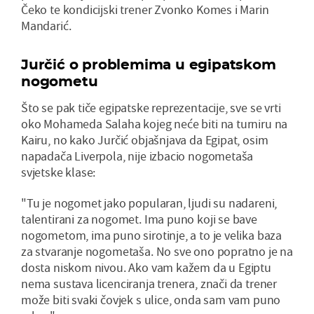
Čeko te kondicijski trener Zvonko Komes i Marin
Mandarić.
Jurčić o problemima u egipatskom
nogometu
Što se pak tiče egipatske reprezentacije, sve se vrti
oko Mohameda Salaha kojeg neće biti na turniru na
Kairu, no kako Jurčić objašnjava da Egipat, osim
napadača Liverpola, nije izbacio nogometaša
svjetske klase:
"Tu je nogomet jako popularan, ljudi su nadareni,
talentirani za nogomet. Ima puno koji se bave
nogometom, ima puno sirotinje, a to je velika baza
za stvaranje nogometaša. No sve ono popratno je na
dosta niskom nivou. Ako vam kažem da u Egiptu
nema sustava licenciranja trenera, znači da trener
može biti svaki čovjek s ulice, onda sam vam puno