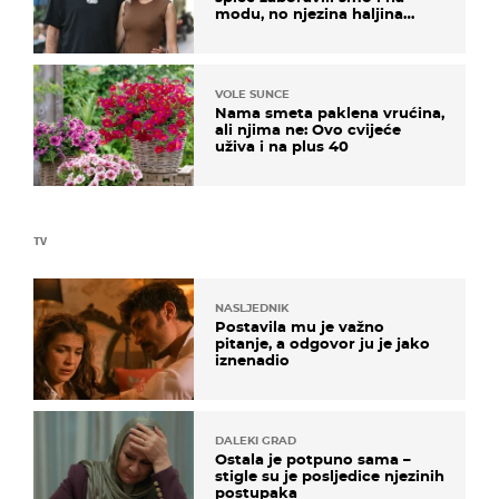
modu, no njezina haljina
itekako nas se dojmila
VOLE SUNCE
Nama smeta paklena vrućina,
ali njima ne: Ovo cvijeće
uživa i na plus 40
TV
NASLJEDNIK
Postavila mu je važno
pitanje, a odgovor ju je jako
iznenadio
DALEKI GRAD
Ostala je potpuno sama –
stigle su je posljedice njezinih
postupaka