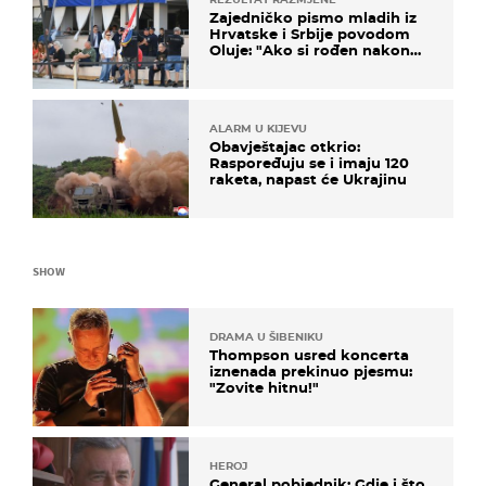
Zajedničko pismo mladih iz
Hrvatske i Srbije povodom
Oluje: "Ako si rođen nakon
'95..."
ALARM U KIJEVU
Obavještajac otkrio:
Raspoređuju se i imaju 120
raketa, napast će Ukrajinu
SHOW
DRAMA U ŠIBENIKU
Thompson usred koncerta
iznenada prekinuo pjesmu:
"Zovite hitnu!"
HEROJ
General pobjednik: Gdje i što