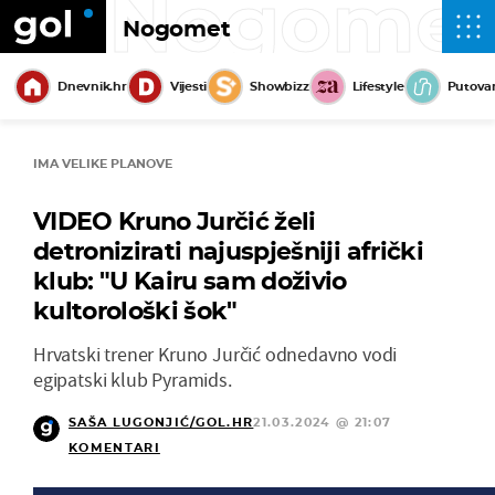
Nogome
Nogomet
Dnevnik.hr
Vijesti
Showbizz
Lifestyle
Putova
IMA VELIKE PLANOVE
VIDEO Kruno Jurčić želi
detronizirati najuspješniji afrički
klub: "U Kairu sam doživio
kultorološki šok"
Hrvatski trener Kruno Jurčić odnedavno vodi
egipatski klub Pyramids.
SAŠA LUGONJIĆ/GOL.HR
21.03.2024 @ 21:07
KOMENTARI