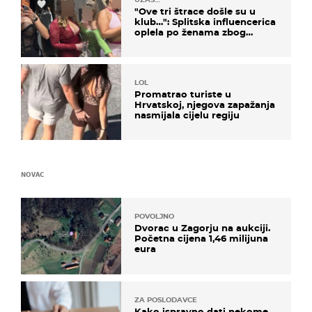
"Ove tri štrace došle su u
klub…": Splitska influencerica
oplela po ženama zbog
užasnog ponašanja
LOL
Promatrao turiste u
Hrvatskoj, njegova zapažanja
nasmijala cijelu regiju
NOVAC
POVOLJNO
Dvorac u Zagorju na aukciji.
Početna cijena 1,46 milijuna
eura
ZA POSLODAVCE
Kako ispravno dati nekome