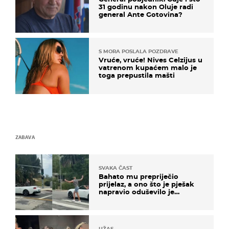
31 godinu nakon Oluje radi
general Ante Gotovina?
S MORA POSLALA POZDRAVE
Vruće, vruće! Nives Celzijus u
vatrenom kupaćem malo je
toga prepustila mašti
ZABAVA
SVAKA ČAST
Bahato mu prepriječio
prijelaz, a ono što je pješak
napravio oduševilo je
društvene mreže
UŽAS…