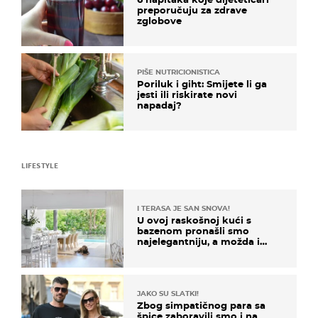
preporučuju za zdrave
zglobove
PIŠE NUTRICIONISTICA
Poriluk i giht: Smijete li ga
jesti ili riskirate novi
napadaj?
LIFESTYLE
I TERASA JE SAN SNOVA!
U ovoj raskošnoj kući s
bazenom pronašli smo
najelegantniju, a možda i
najljepšu bijelu kuhinju
JAKO SU SLATKI!
Zbog simpatičnog para sa
špice zaboravili smo i na