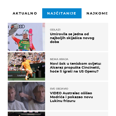
AKTUALNO
NAJČITANIJE
NAJKOMENTI
ODLAZI
Umirovila se jedna od
najboljih skijašica novog
doba
NEMA KRAJA
Novi šok u teniskom svijetu:
Alcaraz propušta Cincinatti,
hoće li igrati na US Openu?
SVE OBJAVIO
VIDEO Australac ošišao
Modrića i pokazao novu
Lukinu frizuru