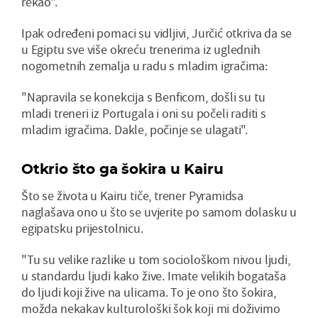
rekao".
Ipak određeni pomaci su vidljivi, Jurčić otkriva da se
u Egiptu sve više okreću trenerima iz uglednih
nogometnih zemalja u radu s mladim igračima:
"Napravila se konekcija s Benficom, došli su tu
mladi treneri iz Portugala i oni su počeli raditi s
mladim igračima. Dakle, počinje se ulagati".
Otkrio što ga šokira u Kairu
Što se života u Kairu tiče, trener Pyramidsa
naglašava ono u što se uvjerite po samom dolasku u
egipatsku prijestolnicu.
"Tu su velike razlike u tom sociološkom nivou ljudi,
u standardu ljudi kako žive. Imate velikih bogataša
do ljudi koji žive na ulicama. To je ono što šokira,
možda nekakav kulturološki šok koji mi doživimo