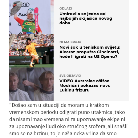
ODLAZI
Umirovila se jedna od
najboljih skijašica novog
doba
NEMA KRAJA
Novi šok u teniskom svijetu:
Alcaraz propušta Cincinatti,
hoće li igrati na US Openu?
SVE OBJAVIO
VIDEO Australac ošišao
Modrića i pokazao novu
Lukinu frizuru
"Došao sam u situaciji da moram u kratkom
vremenskom periodu odigrati puno utakmica, tako
da nisam imao vremena ni za upoznavanje ekipe ni
za upoznavanje ljudi oko stručnog stožera, ali snašli
smo se na brzinu, to je naša neka vrlina da smo