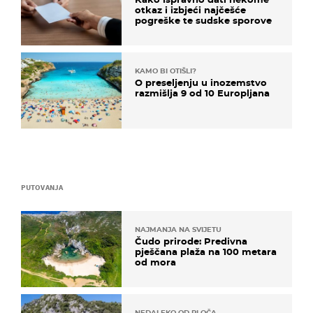
otkaz i izbjeći najčešće
pogreške te sudske sporove
KAMO BI OTIŠLI?
O preseljenju u inozemstvo
razmišlja 9 od 10 Europljana
PUTOVANJA
NAJMANJA NA SVIJETU
Čudo prirode: Predivna
pješčana plaža na 100 metara
od mora
NEDALEKO OD PLOČA