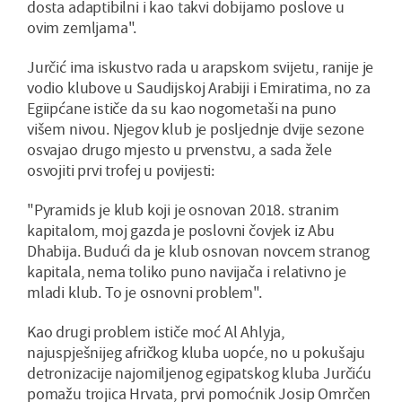
dosta adaptibilni i kao takvi dobijamo poslove u
ovim zemljama".
Jurčić ima iskustvo rada u arapskom svijetu, ranije je
vodio klubove u Saudijskoj Arabiji i Emiratima, no za
Egiipćane ističe da su kao nogometaši na puno
višem nivou. Njegov klub je posljednje dvije sezone
osvajao drugo mjesto u prvenstvu, a sada žele
osvojiti prvi trofej u povijesti:
"Pyramids je klub koji je osnovan 2018. stranim
kapitalom, moj gazda je poslovni čovjek iz Abu
Dhabija. Budući da je klub osnovan novcem stranog
kapitala, nema toliko puno navijača i relativno je
mladi klub. To je osnovni problem".
Kao drugi problem ističe moć Al Ahlyja,
najuspješnijeg afričkog kluba uopće, no u pokušaju
detronizacije najomiljenog egipatskog kluba Jurčiću
pomažu trojica Hrvata, prvi pomoćnik Josip Omrčen