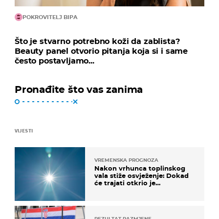
POKROVITELJ BIPA
Što je stvarno potrebno koži da zablista?
Beauty panel otvorio pitanja koja si i same
često postavljamo...
Pronađite što vas zanima
VIJESTI
VREMENSKA PROGNOZA
Nakon vrhunca toplinskog
vala stiže osvježenje: Dokad
će trajati otkrio je
meteorolog
REZULTAT RAZMJENE