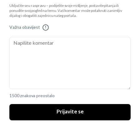
Uključite se u raspravu – podijelite svoje mišljenje, postavite pitanja ili
ponudite svoj pogled na temu. Vaš komentar može potaknuti zanimljiv
dijalog i obogatiti zajednicu našeg portala.
Važna obavijest
!
1500 znakova preostalo
Prijavite se