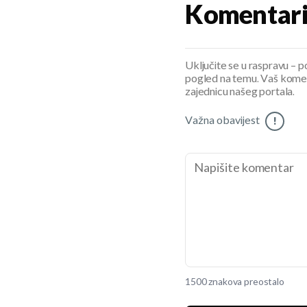
Komentar
Uključite se u raspravu – pod
pogled na temu. Vaš koment
zajednicu našeg portala.
Važna obavijest
!
1500 znakova preostalo