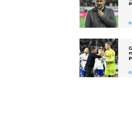
š
G
m
p