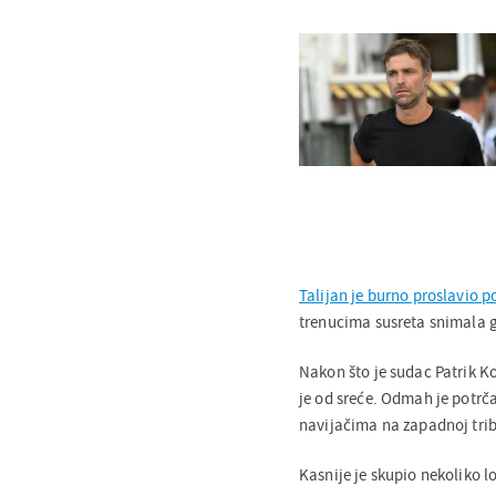
Talijan je burno proslavio 
trenucima susreta snimala 
Nakon što je sudac Patrik Ko
je od sreće. Odmah je potrč
navijačima na zapadnoj trib
Kasnije je skupio nekoliko lo