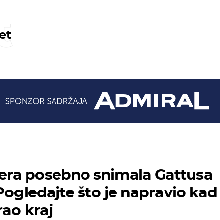
t
et
ra posebno snimala Gattusa
Pogledajte što je napravio kad
rao kraj