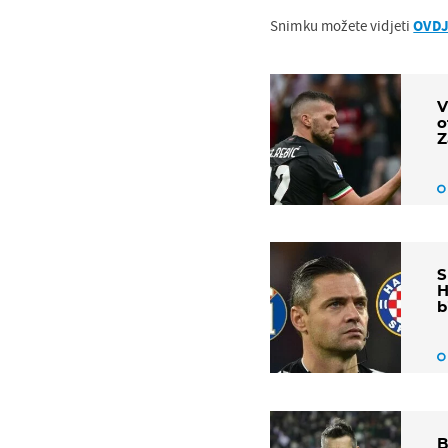
Snimku možete vidjeti
OVD
V
o
Z
S
H
b
B