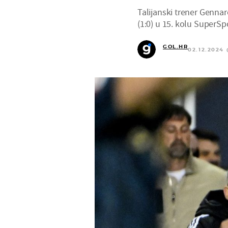
Talijanski trener Genna
(1:0) u 15. kolu SuperSp
GOL.HR
02.12.2024 