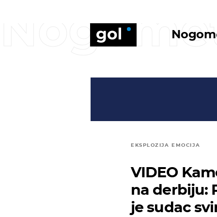
Nogome
Nogom
EKSPLOZIJA EMOCIJA
VIDEO Kame
na derbiju: 
je sudac svi