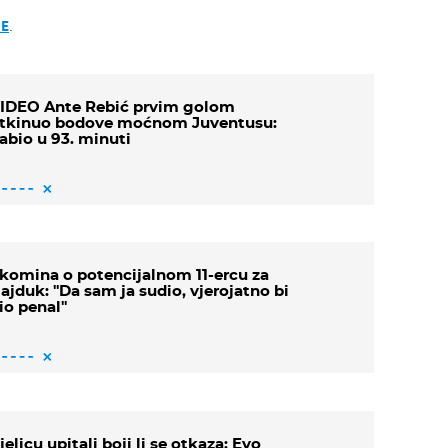
JE
.
IDEO Ante Rebić prvim golom
tkinuo bodove moćnom Juventusu:
abio u 93. minuti
komina o potencijalnom 11-ercu za
ajduk: ''Da sam ja sudio, vjerojatno bi
io penal''
jelicu upitali boji li se otkaza: Evo