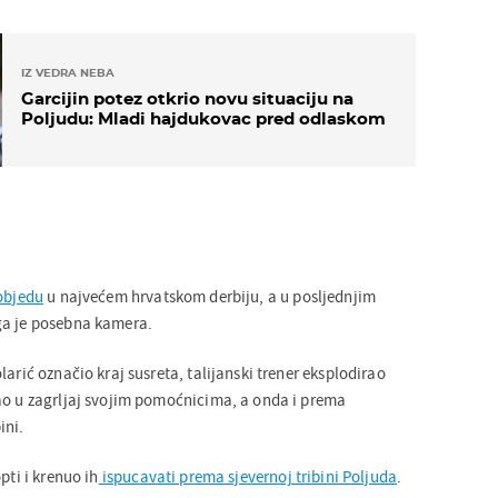
IZ VEDRA NEBA
Garcijin potez otkrio novu situaciju na
Poljudu: Mladi hajdukovac pred odlaskom
pobjedu
u najvećem hrvatskom derbiju, a u posljednjim
ga je posebna kamera.
larić označio kraj susreta, talijanski trener eksplodirao
ao u zagrljaj svojim pomoćnicima, a onda i prema
ini.
pti i krenuo ih
ispucavati prema sjevernoj tribini Poljuda
.