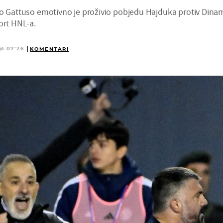
ro Gattuso emotivno je proživio pobjedu Hajduka protiv Dina
ort HNL-a.
@ 07:26
KOMENTARI