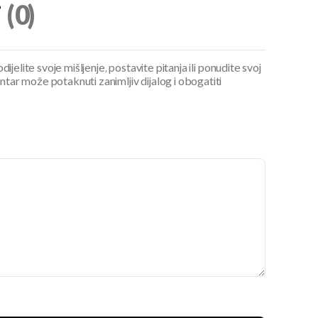
i
(0)
ijelite svoje mišljenje, postavite pitanja ili ponudite svoj
ar može potaknuti zanimljiv dijalog i obogatiti