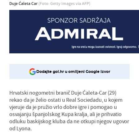
Duje Ćaleta Car
(Foto: Getty Images via AFP)
Dodajte gol.hr u omiljeni Google izvor
Hrvatski nogometni branič Duje Ćaleta-Car (29)
rekao da je želio ostati u Real Sociedadu, u kojem
vjeruje da je pružio vrlo dobre igre i pomogao u
osvajanju španjolskog Kupa kralja, ali je prihvatio
odluku baskijskog kluba da ne otkupi njegov ugovor
od Lyona.