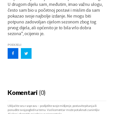
U drugom dijelu sam, međutim, imao važnu ulogu,
često sam bio u početnoj postavi i mislim da sam
pokazao svoje najbolje izdanje. Ne mogu biti
potpuno zadovoljan cijelom sezonom zbog tog
prvog dijela, ali općenito je to bila vrlo dobra
sezona", ocijenio je.
PODIJELI
Komentari
(0)
Uključite se u raspravu – podijelite svoje mišljenje, postavite pitanja ili
ponudite svoj pogled na temu. Vaš komentar može potaknuti zanimljiv