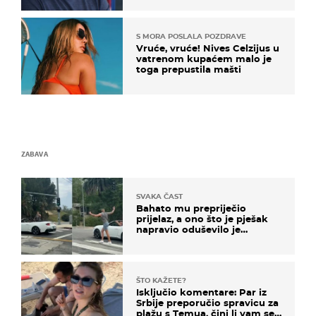
S MORA POSLALA POZDRAVE
Vruće, vruće! Nives Celzijus u
vatrenom kupaćem malo je
toga prepustila mašti
ZABAVA
SVAKA ČAST
Bahato mu prepriječio
prijelaz, a ono što je pješak
napravio oduševilo je
društvene mreže
ŠTO KAŽETE?
Isključio komentare: Par iz
Srbije preporučio spravicu za
plažu s Temua, čini li vam se