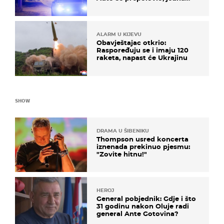
osoba poginula
ALARM U KIJEVU
Obavještajac otkrio:
Raspoređuju se i imaju 120
raketa, napast će Ukrajinu
SHOW
DRAMA U ŠIBENIKU
Thompson usred koncerta
iznenada prekinuo pjesmu:
"Zovite hitnu!"
HEROJ
General pobjednik: Gdje i što
31 godinu nakon Oluje radi
general Ante Gotovina?