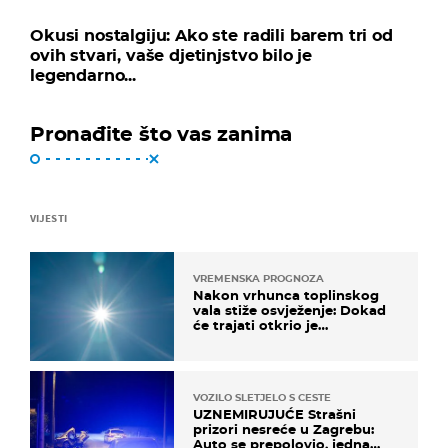
Okusi nostalgiju: Ako ste radili barem tri od
ovih stvari, vaše djetinjstvo bilo je
legendarno...
Pronađite što vas zanima
VIJESTI
VREMENSKA PROGNOZA
Nakon vrhunca toplinskog
vala stiže osvježenje: Dokad
će trajati otkrio je
meteorolog
VOZILO SLETJELO S CESTE
UZNEMIRUJUĆE Strašni
prizori nesreće u Zagrebu:
Auto se prepolovio, jedna