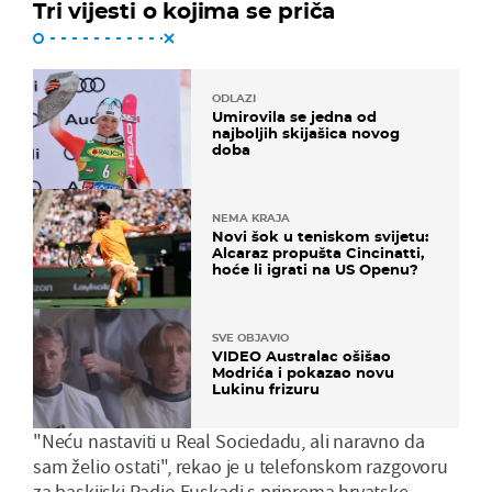
Tri vijesti o kojima se priča
ODLAZI
Umirovila se jedna od
najboljih skijašica novog
doba
NEMA KRAJA
Novi šok u teniskom svijetu:
Alcaraz propušta Cincinatti,
hoće li igrati na US Openu?
SVE OBJAVIO
VIDEO Australac ošišao
Modrića i pokazao novu
Lukinu frizuru
"Neću nastaviti u Real Sociedadu, ali naravno da
sam želio ostati", rekao je u telefonskom razgovoru
za baskijski Radio Euskadi s priprema hrvatske