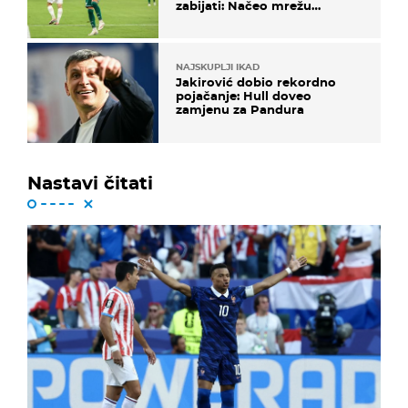
zabijati: Načeo mrežu
bugarskog velikana
NAJSKUPLJI IKAD
Jakirović dobio rekordno
pojačanje: Hull doveo
zamjenu za Pandura
Nastavi čitati