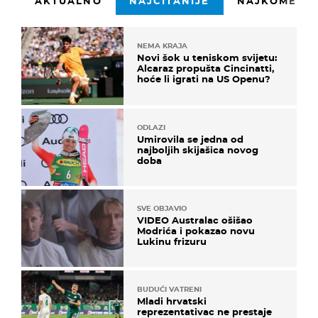
AKTUALNO
NAJČITANIJE
NAJKOMENTI
NEMA KRAJA
Novi šok u teniskom svijetu:
Alcaraz propušta Cincinatti,
hoće li igrati na US Openu?
ODLAZI
Umirovila se jedna od
najboljih skijašica novog
doba
SVE OBJAVIO
VIDEO Australac ošišao
Modrića i pokazao novu
Lukinu frizuru
BUDUĆI VATRENI
Mladi hrvatski
reprezentativac ne prestaje