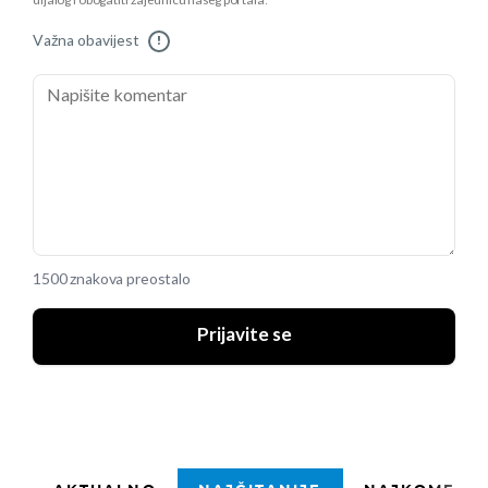
dijalog i obogatiti zajednicu našeg portala.
Važna obavijest
!
1500 znakova preostalo
Prijavite se