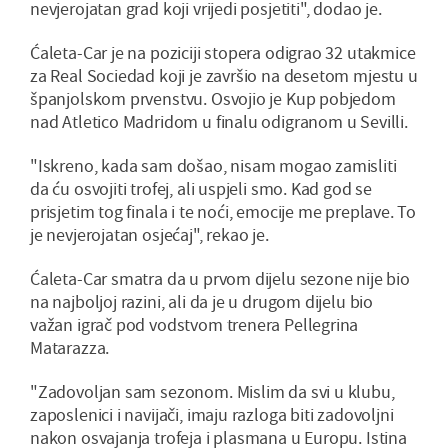
nevjerojatan grad koji vrijedi posjetiti", dodao je.
Ćaleta-Car je na poziciji stopera odigrao 32 utakmice
za Real Sociedad koji je završio na desetom mjestu u
španjolskom prvenstvu. Osvojio je Kup pobjedom
nad Atletico Madridom u finalu odigranom u Sevilli.
"Iskreno, kada sam došao, nisam mogao zamisliti
da ću osvojiti trofej, ali uspjeli smo. Kad god se
prisjetim tog finala i te noći, emocije me preplave. To
je nevjerojatan osjećaj", rekao je.
Ćaleta-Car smatra da u prvom dijelu sezone nije bio
na najboljoj razini, ali da je u drugom dijelu bio
važan igrač pod vodstvom trenera Pellegrina
Matarazza.
"Zadovoljan sam sezonom. Mislim da svi u klubu,
zaposlenici i navijači, imaju razloga biti zadovoljni
nakon osvajanja trofeja i plasmana u Europu. Istina