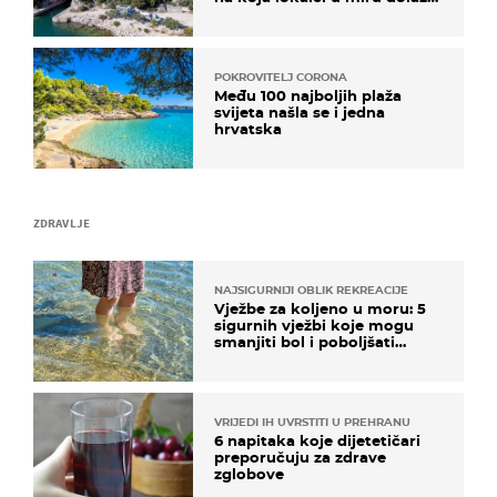
roniti i skakati u more
POKROVITELJ CORONA
Među 100 najboljih plaža
svijeta našla se i jedna
hrvatska
ZDRAVLJE
NAJSIGURNIJI OBLIK REKREACIJE
Vježbe za koljeno u moru: 5
sigurnih vježbi koje mogu
smanjiti bol i poboljšati
pokretljivost
VRIJEDI IH UVRSTITI U PREHRANU
6 napitaka koje dijetetičari
preporučuju za zdrave
zglobove