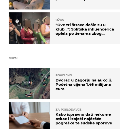
ovo sigurnim?
UŽAS…
"Ove tri štrace došle su u
klub…": Splitska influencerica
oplela po ženama zbog
užasnog ponašanja
NOVAC
POVOLJNO
Dvorac u Zagorju na aukciji.
Početna cijena 1,46 milijuna
eura
ZA POSLODAVCE
Kako ispravno dati nekome
otkaz i izbjeći najčešće
pogreške te sudske sporove