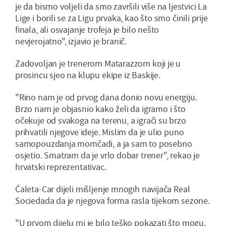
je da bismo voljeli da smo završili više na ljestvici La
Lige i borili se za Ligu prvaka, kao što smo činili prije
finala, ali osvajanje trofeja je bilo nešto
nevjerojatno", izjavio je branič.
Zadovoljan je trenerom Matarazzom koji je u
prosincu sjeo na klupu ekipe iz Baskije.
"Rino nam je od prvog dana donio novu energiju.
Brzo nam je objasnio kako želi da igramo i što
očekuje od svakoga na terenu, a igrači su brzo
prihvatili njegove ideje. Mislim da je ulio puno
samopouzdanja momčadi, a ja sam to posebno
osjetio. Smatram da je vrlo dobar trener", rekao je
hrvatski reprezentativac.
Ćaleta-Car dijeli mišljenje mnogih navijača Real
Sociedada da je njegova forma rasla tijekom sezone.
"U prvom dijelu mi je bilo teško pokazati što mogu.