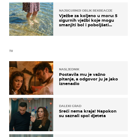
NAJSIGURNIJI OBLIK REKREACIJE
Vježbe za koljeno u moru: 5
sigurnih vježbi koje mogu
smanjiti bol i poboljšati
pokretljivost
TV
NASLJEDNIK
Postavila mu je važno
pitanje, a odgovor ju je jako
iznenadio
DALEKI GRAD
Sreći nema kraja! Napokon
su saznali spol djeteta