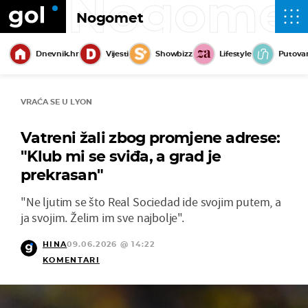
Nogome
Nogomet
Dnevnik.hr
Vijesti
Showbizz
Lifestyle
Putova
VRAĆA SE U LYON
Vatreni žali zbog promjene adrese:
"Klub mi se sviđa, a grad je
prekrasan"
"Ne ljutim se što Real Sociedad ide svojim putem, a
ja svojim. Želim im sve najbolje".
HINA
09.06.2026 @ 14:22
KOMENTARI