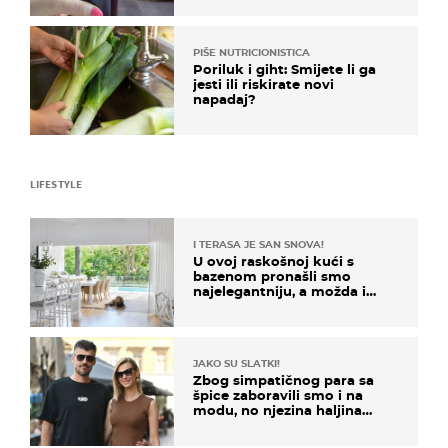
PIŠE NUTRICIONISTICA
Poriluk i giht: Smijete li ga
jesti ili riskirate novi
napadaj?
LIFESTYLE
I TERASA JE SAN SNOVA!
U ovoj raskošnoj kući s
bazenom pronašli smo
najelegantniju, a možda i
najljepšu bijelu kuhinju
JAKO SU SLATKI!
Zbog simpatičnog para sa
špice zaboravili smo i na
modu, no njezina haljina
itekako nas se dojmila