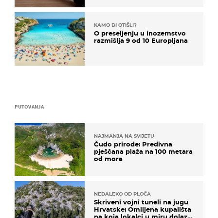
KAMO BI OTIŠLI?
O preseljenju u inozemstvo
razmišlja 9 od 10 Europljana
PUTOVANJA
NAJMANJA NA SVIJETU
Čudo prirode: Predivna
pješčana plaža na 100 metara
od mora
NEDALEKO OD PLOČA
Skriveni vojni tuneli na jugu
Hrvatske: Omiljena kupališta
na koja lokalci u miru dolaze