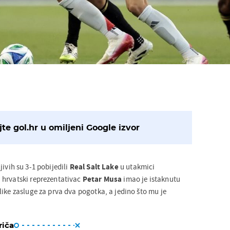
te gol.hr u omiljeni Google izvor
ljivih su 3-1 pobijedili
Real Salt Lake
u utakmici
 hrvatski reprezentativac
Petar Musa
imao je istaknutu
ike zasluge za prva dva pogotka, a jedino što mu je
riča