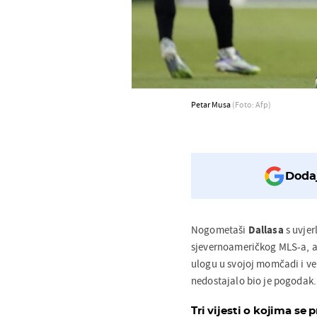
Petar Musa
(Foto: Afp)
Dodaj
Nogometaši
Dallasa
s uvjer
sjevernoameričkog MLS-a, a
ulogu u svojoj momčadi i vel
nedostajalo bio je pogodak.
Tri vijesti o kojima se p