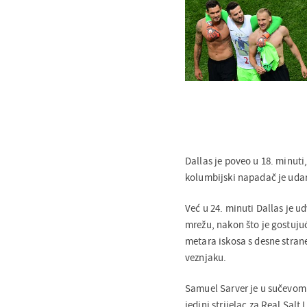
Dallas je poveo u 18. minut
kolumbijski napadač je uda
Već u 24. minuti Dallas je u
mrežu, nakon što je gostuju
metara iskosa s desne stran
veznjaku.
Samuel Sarver je u sučevom 
jedini strijelac za Real Salt