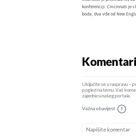
konferenciji. Cincinnati je s
boda, dva više od New Engla
Komentar
Uključite se u raspravu – pod
pogled na temu. Vaš koment
zajednicu našeg portala.
Važna obavijest
!