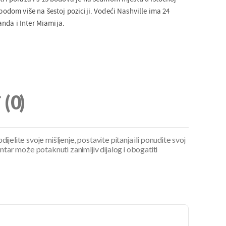
 bodom više na šestoj poziciji. Vodeći Nashville ima 24
nda i Inter Miamija.
i
(0)
ijelite svoje mišljenje, postavite pitanja ili ponudite svoj
ar može potaknuti zanimljiv dijalog i obogatiti