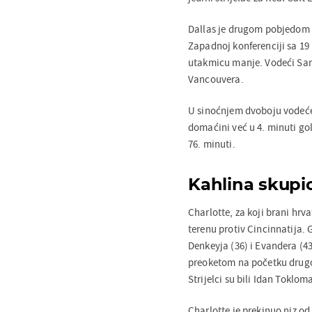
Dallas je drugom pobjedom 
Zapadnoj konferenciji sa 19 
utakmicu manje. Vodeći San 
Vancouvera.
U sinoćnjem dvoboju vodećeg
domaćini već u 4. minuti go
76. minuti.
Kahlina skupi
Charlotte, za koji brani hrv
terenu protiv Cincinnatija.
Denkeyja (36) i Evandera (4
preoketom na početku drug
Strijelci su bili Idan Tokloma
Charlotte je prekinuo niz od