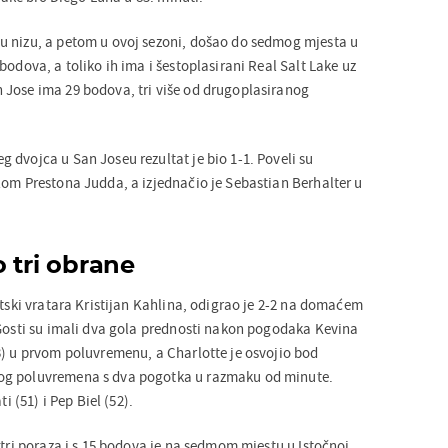
u nizu, a petom u ovoj sezoni, došao do sedmog mjesta u
bodova, a toliko ih ima i šestoplasirani Real Salt Lake uz
Jose ima 29 bodova, tri više od drugoplasiranog
 dvojca u San Joseu rezultat je bio 1-1. Poveli su
lom Prestona Judda, a izjednačio je Sebastian Berhalter u
o tri obrane
atski vratara Kristijan Kahlina, odigrao je 2-2 na domaćem
 Gosti su imali dva gola prednosti nakon pogodaka Kevina
3) u prvom poluvremenu, a Charlotte je osvojio bod
og poluvremena s dva pogotka u razmaku od minute.
ti (51) i Pep Biel (52).
 tri poraza i s 15 bodova je na sedmom mjestu u Istočnoj