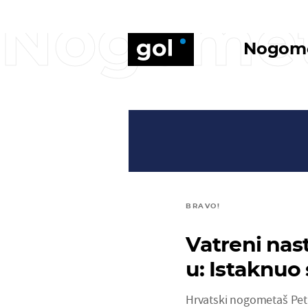
Nogome
Nogom
BRAVO!
Vatreni nas
u: Istaknuo
Hrvatski nogometaš Peta