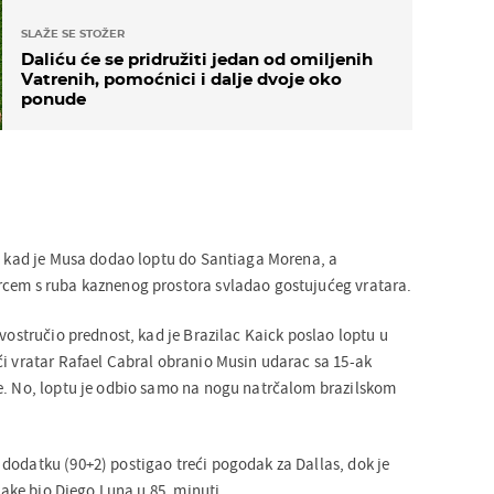
SLAŽE SE STOŽER
Daliću će se pridružiti jedan od omiljenih
Vatrenih, pomoćnici i dalje dvoje oko
ponude
i, kad je Musa dodao loptu do Santiaga Morena, a
rcem s ruba kaznenog prostora svladao gostujućeg vratara.
dvostručio prednost, kad je Brazilac Kaick poslao loptu u
ći vratar Rafael Cabral obranio Musin udarac sa 15-ak
e. No, loptu je odbio samo na nogu natrčalom brazilskom
dodatku (90+2) postigao treći pogodak za Dallas, dok je
 Lake bio Diego Luna u 85. minuti.