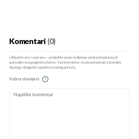
Komentari
(0)
Uključite se u raspravu – podijelite svoje mišljenje, postavite pitanja ili
ponudite svoj pogled na temu. Vaš komentar može potaknuti zanimljiv
dijalog i obogatiti zajednicu našeg portala.
Važna obavijest
!