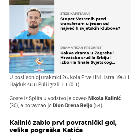
STIŽE KAPETANU?
Stoper Vatrenih pred
transferom u jedan od
najvećih svjetskih klubova?
DRAMATIČAN PREOKRET
Kakva drama u Zagrebu!
Hrvatska srušila Srbiju i
izborila finale Svjetskog
prvenstva
U posljednjoj utakmici 26. kola Prve HNL Istra 1961 i
Hajduk su u Puli igrali 1-1 (0-1).
Goste iz Splita u vodstvo je doveo
Nikola Kalinić
(30), a poravnao je
Dion Drena Beljo
(54).
Kalinić zabio prvi povratnički gol,
velika pogreška Katića