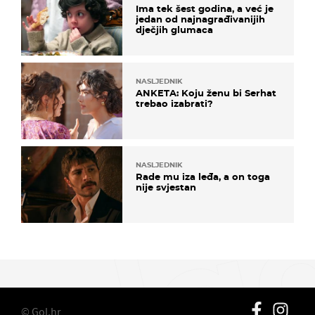
Ima tek šest godina, a već je
jedan od najnagrađivanijih
dječjih glumaca
NASLJEDNIK
ANKETA: Koju ženu bi Serhat
trebao izabrati?
NASLJEDNIK
Rade mu iza leđa, a on toga
nije svjestan
© Gol.hr