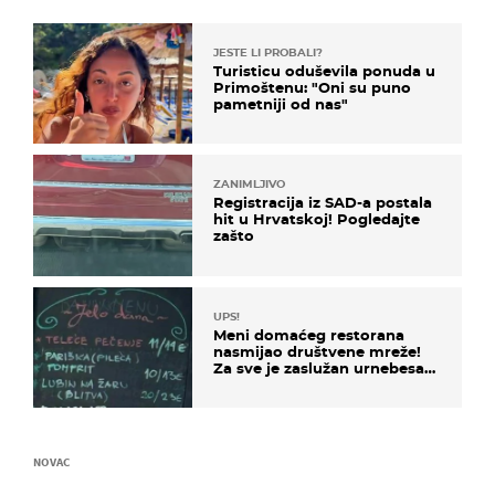
JESTE LI PROBALI?
Turisticu oduševila ponuda u
Primoštenu: "Oni su puno
pametniji od nas"
ZANIMLJIVO
Registracija iz SAD-a postala
hit u Hrvatskoj! Pogledajte
zašto
UPS!
Meni domaćeg restorana
nasmijao društvene mreže!
Za sve je zaslužan urnebesan
naziv jela
NOVAC