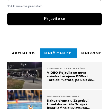
1500 znakova preostalo
Prijavite se
AKTUALNO
NAJČITANIJE
NAJKOMENTI
CIPELARILI GA DOK JE LEŽAO
VIDEO Pojavila se nova
snimka tučnjave BBB-a i
Torcide: "Je*ote, pa ubit će
ga!"
DRAMATIČAN PREOKRET
Kakva drama u Zagrebu!
Hrvatska srušila Srbiju i
izborila finale Svjetskog