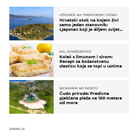
UŽIVANJE NA "PRIVATNOM" OTOKU
Hrvatski otok na kojem živi
samo jedan stanovnik:
Ljepotan koji je diljem svijeta
poznat po svojem "bijelom
zlatu"
MA, SAVRŠENSTVO!
Kolač s limunom i sirom:
Recept za božanstvenu
slasticu koja se topi u ustima
NAJMANJA NA SVIJETU
Čudo prirode: Predivna
pješčana plaža na 100 metara
od mora
ZDRAVLJE