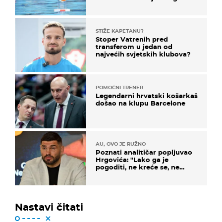
prvenstva
STIŽE KAPETANU?
Stoper Vatrenih pred
transferom u jedan od
najvećih svjetskih klubova?
POMOĆNI TRENER
Legendarni hrvatski košarkaš
došao na klupu Barcelone
AU, OVO JE RUŽNO
Poznati analitičar popljuvao
Hrgovića: "Lako ga je
pogoditi, ne kreće se, ne
koristi noge..."
Nastavi čitati