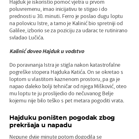
Hajduk je iskoristio pomoć vjetra u prvom
poluvremenu, imao inicijativu te stigao i do
prednosti u 30. minuti. Ferro je poslao dugu loptu
na polovicu Istre, a tamo je Kalinić bio spretniji od
Galilee, izborio se za poziciju za udarac te rutinirano
svladao Lučića.
Kalinić doveo Hajduk u vodstvo
Do poravnanja Istra je stigla nakon katastrofalne
pogreške stopera Hajduka Katića. On se okretao s
loptom u vlastitom kaznenom prostoru, pa ga je
napao daleko bolji tehničar od njega Mišković, oteo
mu loptu te ju proslijedio do nečuvanog Belje
kojemu nije bilo teško s pet metara pogoditi vrata.
Hajduku poništen pogodak zbog
prekršaja u napadu
Nepune dvije minute potom dogodila se