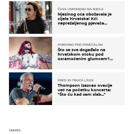
ČUVA USPOMENU NA NJEGA
Njezinog oca obožavala je
cijela Hrvatska! Kći
neprežaljenog pjevača
projurila špicom na dva
kotača
PONOVNO POD POVEĆALOM
Što se sve događalo na
hrvatskom otoku pod
osramoćenim glumcem?
Bizarni prizori i danas
izazivaju nevjericu
PRED 20 TISUĆA LJUDI
Thompson izazvao ovacije
već na početku koncerta:
"Što ću kad sam slab..."
ZABAVA