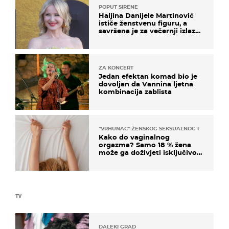
POPUT SIRENE
Haljina Danijele Martinović
ističe ženstvenu figuru, a
savršena je za večernji izlazak
na moru
ZA KONCERT
Jedan efektan komad bio je
dovoljan da Vannina ljetna
kombinacija zablista
"VRHUNAC" ŽENSKOG SEKSUALNOG ISKUSTVA
Kako do vaginalnog
orgazma? Samo 18 % žena
može ga doživjeti isključivo
na ovaj način
TV
DALEKI GRAD