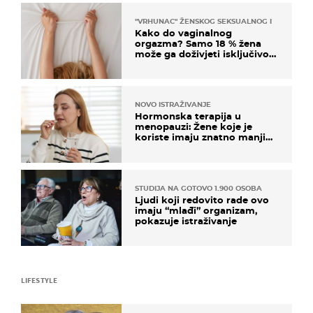
"VRHUNAC" ŽENSKOG SEKSUALNOG ISKUSTVA
Kako do vaginalnog
orgazma? Samo 18 % žena
može ga doživjeti isključivo
na ovaj način
NOVO ISTRAŽIVANJE
Hormonska terapija u
menopauzi: Žene koje je
koriste imaju znatno manji
rizik od ovoga
STUDIJA NA GOTOVO 1.900 OSOBA
Ljudi koji redovito rade ovo
imaju “mlađi” organizam,
pokazuje istraživanje
LIFESTYLE