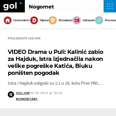
Nogome
Nogomet
Dnevnik.hr
Vijesti
Showbizz
Lifestyle
Putova
POGLEDAJTE GOLOVE
VIDEO Drama u Puli: Kalinić zabio
za Hajduk, Istra izjednačila nakon
velike pogreške Katića, Biuku
poništen pogodak
Istra i Hajduk odigrali su 1:1 u 26. kolu Prve HNL…
GOL.HR
06.03.2022 @ 18:58
KOMENTARI