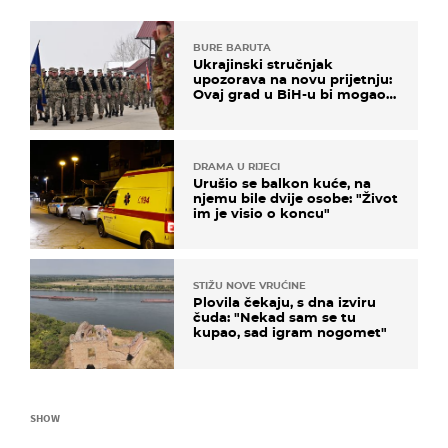
BURE BARUTA
Ukrajinski stručnjak
upozorava na novu prijetnju:
Ovaj grad u BiH-u bi mogao
biti žarište
DRAMA U RIJECI
Urušio se balkon kuće, na
njemu bile dvije osobe: "Život
im je visio o koncu"
STIŽU NOVE VRUĆINE
Plovila čekaju, s dna izviru
čuda: "Nekad sam se tu
kupao, sad igram nogomet"
SHOW