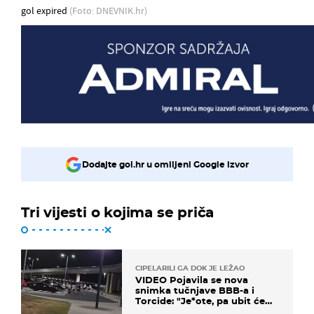
gol expired
(Foto: DNEVNIK.hr)
Dodajte gol.hr u omiljeni Google izvor
Tri vijesti o kojima se priča
CIPELARILI GA DOK JE LEŽAO
VIDEO Pojavila se nova
snimka tučnjave BBB-a i
Torcide: "Je*ote, pa ubit će
ga!"