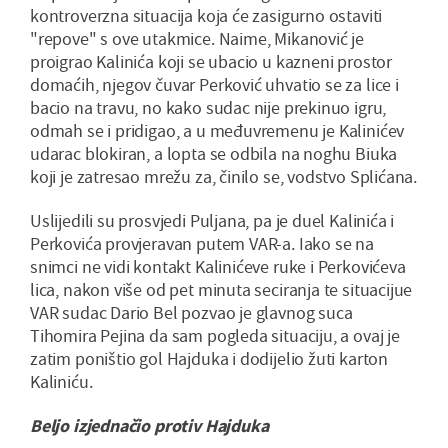
kontroverzna situacija koja će zasigurno ostaviti
"repove" s ove utakmice. Naime, Mikanović je
proigrao Kalinića koji se ubacio u kazneni prostor
domaćih, njegov čuvar Perković uhvatio se za lice i
bacio na travu, no kako sudac nije prekinuo igru,
odmah se i pridigao, a u međuvremenu je Kalinićev
udarac blokiran, a lopta se odbila na noghu Biuka
koji je zatresao mrežu za, činilo se, vodstvo Splićana.
Uslijedili su prosvjedi Puljana, pa je duel Kalinića i
Perkovića provjeravan putem VAR-a. Iako se na
snimci ne vidi kontakt Kalinićeve ruke i Perkovićeva
lica, nakon više od pet minuta seciranja te situacijue
VAR sudac Dario Bel pozvao je glavnog suca
Tihomira Pejina da sam pogleda situaciju, a ovaj je
zatim poništio gol Hajduka i dodijelio žuti karton
Kaliniću.
Beljo izjednačio protiv Hajduka