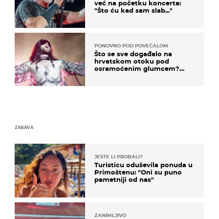
već na početku koncerta:
"Što ću kad sam slab..."
PONOVNO POD POVEĆALOM
Što se sve događalo na
hrvatskom otoku pod
osramoćenim glumcem?
Bizarni prizori i danas
izazivaju nevjericu
ZABAVA
JESTE LI PROBALI?
Turisticu oduševila ponuda u
Primoštenu: "Oni su puno
pametniji od nas"
ZANIMLJIVO