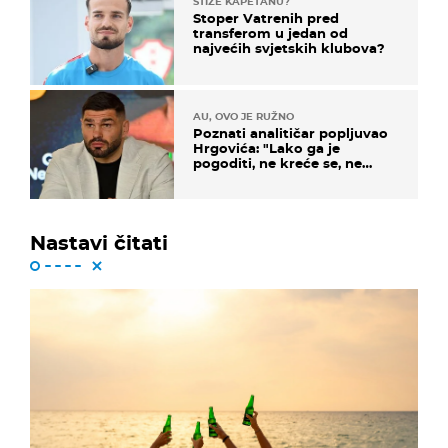
STIŽE KAPETANU?
Stoper Vatrenih pred
transferom u jedan od
najvećih svjetskih klubova?
AU, OVO JE RUŽNO
Poznati analitičar popljuvao
Hrgovića: "Lako ga je
pogoditi, ne kreće se, ne
koristi noge..."
Nastavi čitati