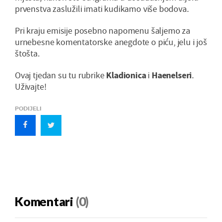
prvenstva zaslužili imati kudikamo više bodova.
Pri kraju emisije posebno napomenu šaljemo za
urnebesne komentatorske anegdote o piću, jelu i još
štošta.
Ovaj tjedan su tu rubrike
Kladionica
i
Haenelseri
.
Uživajte!
PODIJELI
Komentari
(0)