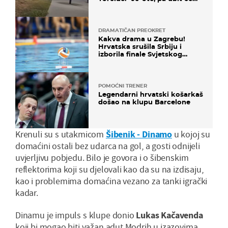
ga!"
DRAMATIČAN PREOKRET
Kakva drama u Zagrebu!
Hrvatska srušila Srbiju i
izborila finale Svjetskog
prvenstva
POMOĆNI TRENER
Legendarni hrvatski košarkaš
došao na klupu Barcelone
Krenuli su s utakmicom
Šibenik - Dinamo
u kojoj su
domaćini ostali bez udarca na gol, a gosti odnijeli
uvjerljivu pobjedu. Bilo je govora i o šibenskim
reflektorima koji su djelovali kao da su na izdisaju,
kao i problemima domaćina vezano za tanki igrački
kadar.
Dinamu je impuls s klupe donio
Lukas Kačavenda
koji bi mogao biti važan adut Modrih u izazovima