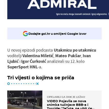
Dodajte gol.hr u omiljeni Google izvor
U novoj epizodi podcasta
Utakmicu po utakmicu
voditelji
Valentina Miletić
,
Mateo Pukšar
,
Ivan
Ljubić
i
Igor Ćurković
analizirali su 12. kolo
SuperSport HNL
-a.
Tri vijesti o kojima se priča
CIPELARILI GA DOK JE LEŽAO
VIDEO Pojavila se nova
snimka tučnjave BBB-a i
Torcide: "Je*ote, pa ubit će