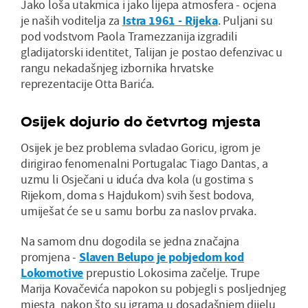
Jako loša utakmica i jako lijepa atmosfera - ocjena
je naših voditelja za
Istra 1961 - Rijeka
. Puljani su
pod vodstvom Paola Tramezzanija izgradili
gladijatorski identitet, Talijan je postao defenzivac u
rangu nekadašnjeg izbornika hrvatske
reprezentacije Otta Barića.
Osijek dojurio do četvrtog mjesta
Osijek je bez problema svladao Goricu, igrom je
dirigirao fenomenalni Portugalac Tiago Dantas, a
uzmu li Osječani u iduća dva kola (u gostima s
Rijekom, doma s Hajdukom) svih šest bodova,
umiješat će se u samu borbu za naslov prvaka.
Na samom dnu dogodila se jedna značajna
promjena -
Slaven Belupo je pobjedom kod
Lokomotive
prepustio Lokosima začelje. Trupe
Marija Kovačevića napokon su pobjegli s posljednjeg
mjesta, nakon što su igrama u dosadašnjem dijelu