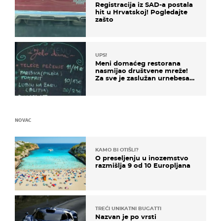
Registracija iz SAD-a postala
hit u Hrvatskoj! Pogledajte
zašto
UPS!
Meni domaćeg restorana
nasmijao društvene mreže!
Za sve je zaslužan urnebesan
naziv jela
NOVAC
KAMO BI OTIŠLI?
O preseljenju u inozemstvo
razmišlja 9 od 10 Europljana
TREĆI UNIKATNI BUGATTI
Nazvan je po vrsti