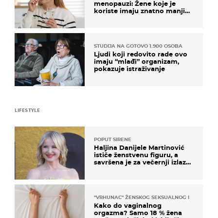
menopauzi: Žene koje je
koriste imaju znatno manji
rizik od ovoga
STUDIJA NA GOTOVO 1.900 OSOBA
Ljudi koji redovito rade ovo
imaju “mlađi” organizam,
pokazuje istraživanje
LIFESTYLE
POPUT SIRENE
Haljina Danijele Martinović
ističe ženstvenu figuru, a
savršena je za večernji izlazak
na moru
"VRHUNAC" ŽENSKOG SEKSUALNOG ISKUSTVA
Kako do vaginalnog
orgazma? Samo 18 % žena