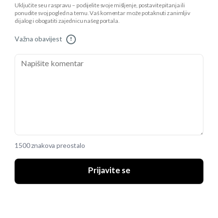
Uključite se u raspravu – podijelite svoje mišljenje, postavite pitanja ili
ponudite svoj pogled na temu. Vaš komentar može potaknuti zanimljiv
dijalog i obogatiti zajednicu našeg portala.
Važna obavijest
!
1500 znakova preostalo
Prijavite se