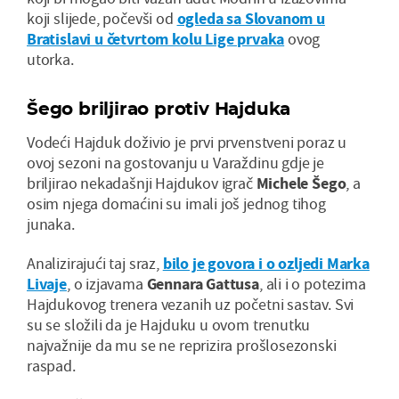
koji slijede, počevši od
ogleda sa Slovanom u
Bratislavi u četvrtom kolu Lige prvaka
ovog
utorka.
Šego briljirao protiv Hajduka
Vodeći Hajduk doživio je prvi prvenstveni poraz u
ovoj sezoni na gostovanju u Varaždinu gdje je
briljirao nekadašnji Hajdukov igrač
Michele Šego
, a
osim njega domaćini su imali još jednog tihog
junaka.
Analizirajući taj sraz,
bilo je govora i o ozljedi Marka
Livaje
, o izjavama
Gennara Gattusa
, ali i o potezima
Hajdukovog trenera vezanih uz početni sastav. Svi
su se složili da je Hajduku u ovom trenutku
najvažnije da mu se ne reprizira prošlosezonski
raspad.