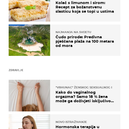
Kolač s limunom i sirom:
Recept za božanstvenu
slasticu koja se topi u ustima
NAJMANJA NA SVIJETU
Čudo prirode: Predivna
pješčana plaža na 100 metara
od mora
ZDRAVLJE
"VRHUNAC" ŽENSKOG SEKSUALNOG ISKUSTVA
Kako do vaginalnog
orgazma? Samo 18 % žena
može ga doživjeti isključivo
na ovaj način
NOVO ISTRAŽIVANJE
Hormonska terapija u