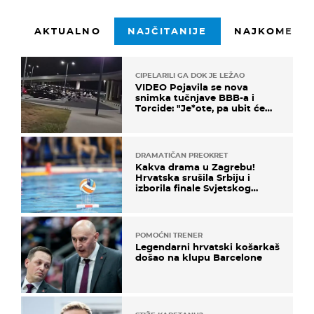
AKTUALNO
NAJČITANIJE
NAJKOMENTI
CIPELARILI GA DOK JE LEŽAO
VIDEO Pojavila se nova
snimka tučnjave BBB-a i
Torcide: "Je*ote, pa ubit će
ga!"
DRAMATIČAN PREOKRET
Kakva drama u Zagrebu!
Hrvatska srušila Srbiju i
izborila finale Svjetskog
prvenstva
POMOĆNI TRENER
Legendarni hrvatski košarkaš
došao na klupu Barcelone