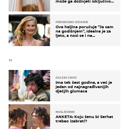
može ga doživjeti isključivo
na ovaj način
PREKRASNO IZDANJE
Ova haljina poručuje “Ja sam
na godišnjem”, idealna je za
ljeto, a nosi se i na
zagrebačkoj špici
TV
DALEKI GRAD
Ima tek šest godina, a već je
jedan od najnagrađivanijih
dječjih glumaca
NASLJEDNIK
ANKETA: Koju ženu bi Serhat
trebao izabrati?