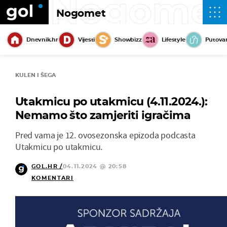
Nogome
Nogomet
Dnevnik.hr
Vijesti
Showbizz
Lifestyle
Putova
KULEN I ŠEGA
Utakmicu po utakmicu (4.11.2024.):
Nemamo što zamjeriti igračima
Pred vama je 12. ovosezonska epizoda podcasta
Utakmicu po utakmicu.
GOL.HR /
04.11.2024 @ 20:58
KOMENTARI