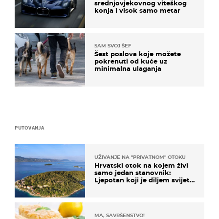
srednjovjekovnog viteškog
konja i visok samo metar
SAM SVOJ ŠEF
Šest poslova koje možete
pokrenuti od kuće uz
minimalna ulaganja
PUTOVANJA
UŽIVANJE NA "PRIVATNOM" OTOKU
Hrvatski otok na kojem živi
samo jedan stanovnik:
Ljepotan koji je diljem svijeta
poznat po svojem "bijelom
zlatu"
MA, SAVRŠENSTVO!