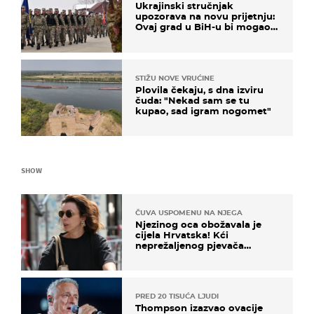
Ukrajinski stručnjak
upozorava na novu prijetnju:
Ovaj grad u BiH-u bi mogao
biti žarište
STIŽU NOVE VRUĆINE
Plovila čekaju, s dna izviru
čuda: "Nekad sam se tu
kupao, sad igram nogomet"
SHOW
ČUVA USPOMENU NA NJEGA
Njezinog oca obožavala je
cijela Hrvatska! Kći
neprežaljenog pjevača
projurila špicom na dva
kotača
PRED 20 TISUĆA LJUDI
Thompson izazvao ovacije