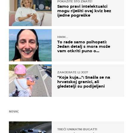
POKAŽITE ŠTO ZNATE!
Samo pravi intelektualci
mogu riješiti ovaj kviz bez
ijedne pogreške
HMM…
To rade samo psihopati:
Jedan detalj s mora može
vam otkriti puno o
prijateljima
ZAMJERATE LI JOJ?
"Koja kuja…": Snašla se na
hrvatskoj granici, ali
gledatelji su podijeljeni
NOVAC
TREĆI UNIKATNI BUGATTI