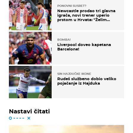
PONOVNI SUSRET?
Newcastle prodao tri glavna
igrača, novi trener uperio
prstom u Hrvata: "Želim
njega!"
BOMBA!
Liverpool doveo kapetana
Barcelone!
SIN HAJDUČKE IKONE
Rudeš službeno dobio veliko
pojačanje iz Hajduka
Nastavi čitati