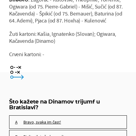
Ogiwara (od 75. Pierre-Gabriel) - Mišić, Sučić (od 87.
Kačavenda) - Špikić (od 75. Bernauer), Baturina (od
64. Ademi), Pjaca (od 87. Hoxha) - Kulenović
Žuti kartoni: Kašia, Ignatenko (Slovan); Ogiwara,
Kačavenda (Dinamo)
Crveni kartoni: -
bravo, svaka im čast!
Bjelica ih je čudesno digao
Što kažete na Dinamov trijumf u
Bratislavi?
Modri sigurno idu dalje
bravo, svaka im čast!