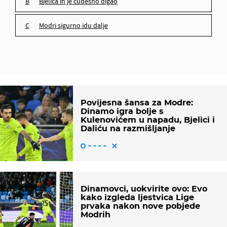
Bjelica ih je čudesno digao
Modri sigurno idu dalje
Povijesna šansa za Modre:
Dinamo igra bolje s
Kulenovićem u napadu, Bjelici i
Daliću na razmišljanje
Dinamovci, uokvirite ovo: Evo
kako izgleda ljestvica Lige
prvaka nakon nove pobjede
Modrih