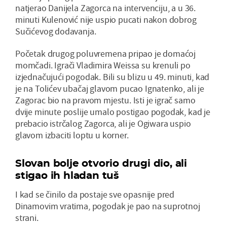
natjerao Danijela Zagorca na intervenciju, a u 36.
minuti Kulenović nije uspio pucati nakon dobrog
Sučićevog dodavanja.
Početak drugog poluvremena pripao je domaćoj
momčadi. Igrači Vladimira Weissa su krenuli po
izjednačujući pogodak. Bili su blizu u 49. minuti, kad
je na Tolićev ubačaj glavom pucao Ignatenko, ali je
Zagorac bio na pravom mjestu. Isti je igrač samo
dvije minute poslije umalo postigao pogodak, kad je
prebacio istrčalog Zagorca, ali je Ogiwara uspio
glavom izbaciti loptu u korner.
Slovan bolje otvorio drugi dio, ali
stigao ih hladan tuš
I kad se činilo da postaje sve opasnije pred
Dinamovim vratima, pogodak je pao na suprotnoj
strani.