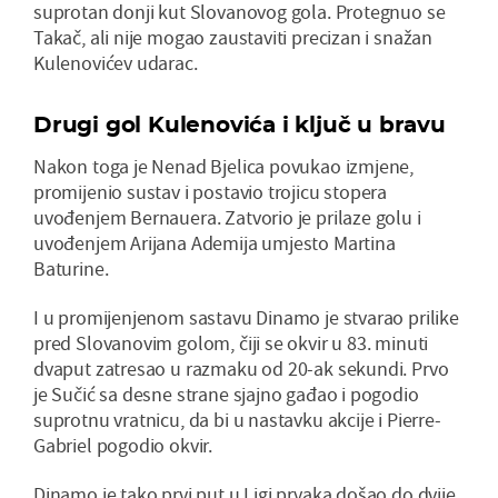
suprotan donji kut Slovanovog gola. Protegnuo se
Takač, ali nije mogao zaustaviti precizan i snažan
Kulenovićev udarac.
Drugi gol Kulenovića i ključ u bravu
Nakon toga je Nenad Bjelica povukao izmjene,
promijenio sustav i postavio trojicu stopera
uvođenjem Bernauera. Zatvorio je prilaze golu i
uvođenjem Arijana Ademija umjesto Martina
Baturine.
I u promijenjenom sastavu Dinamo je stvarao prilike
pred Slovanovim golom, čiji se okvir u 83. minuti
dvaput zatresao u razmaku od 20-ak sekundi. Prvo
je Sučić sa desne strane sjajno gađao i pogodio
suprotnu vratnicu, da bi u nastavku akcije i Pierre-
Gabriel pogodio okvir.
Dinamo je tako prvi put u Ligi prvaka došao do dvije