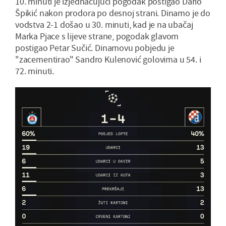
10. minuti je izjednačujući pogodak postigao Dario
Špikić nakon prodora po desnoj strani. Dinamo je do
vodstva 2-1 došao u 30. minuti, kad je na ubačaj
Marka Pjace s lijeve strane, pogodak glavom
postigao Petar Sučić. Dinamovu pobjedu je
"zacementirao" Sandro Kulenović golovima u 54. i
72. minuti.