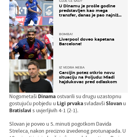
GDJE ĆE SAD?
U Dinamu je prošle godine
predstavljen kao mega
transfer, danas je pao najniže
u karijeri
BOMBA!
Liverpool doveo kapetana
Barcelone!
IZ VEDRA NEBA
Garcijin potez otkrio novu
situaciju na Poljudu: Mladi
hajdukovac pred odlaskom
Nogometaši
Dinama
ostvarili su drugu uzastopnu
gostujuću pobjedu u
Ligi
prvaka
svladavši
Slovan
u
Bratislavi
s uvjerljivih 4-1 (2-1).
Slovan je poveo u 5. minuti pogotkom Davida
Streleca, nakon precizno izvedenog protunapada. U