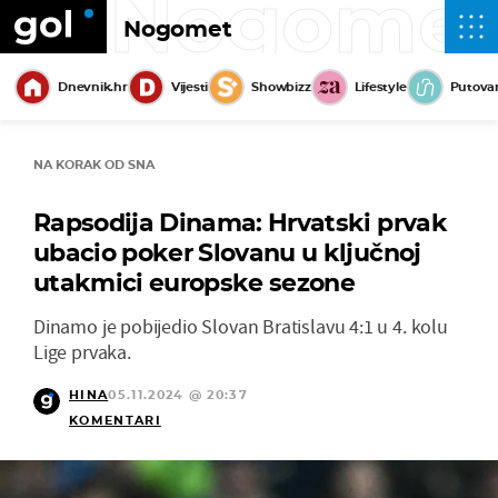
Nogome
Nogomet
Dnevnik.hr
Vijesti
Showbizz
Lifestyle
Putova
NA KORAK OD SNA
Rapsodija Dinama: Hrvatski prvak
ubacio poker Slovanu u ključnoj
utakmici europske sezone
Dinamo je pobijedio Slovan Bratislavu 4:1 u 4. kolu
Lige prvaka.
HINA
05.11.2024 @ 20:37
KOMENTARI