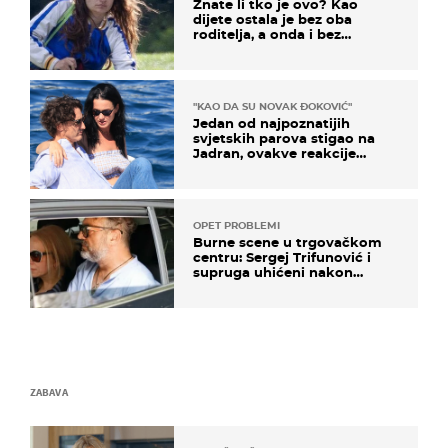
Znate li tko je ovo? Kao
dijete ostala je bez oba
roditelja, a onda i bez
milijuna koje je trebala
naslijediti
"KAO DA SU NOVAK ĐOKOVIĆ"
Jedan od najpoznatijih
svjetskih parova stigao na
Jadran, ovakve reakcije
vjerojatno nisu očekivali
OPET PROBLEMI
Burne scene u trgovačkom
centru: Sergej Trifunović i
supruga uhićeni nakon
svađe!
ZABAVA