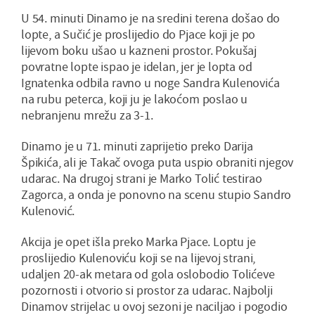
U 54. minuti Dinamo je na sredini terena došao do
lopte, a Sučić je proslijedio do Pjace koji je po
lijevom boku ušao u kazneni prostor. Pokušaj
povratne lopte ispao je idelan, jer je lopta od
Ignatenka odbila ravno u noge Sandra Kulenovića
na rubu peterca, koji ju je lakoćom poslao u
nebranjenu mrežu za 3-1.
Dinamo je u 71. minuti zaprijetio preko Darija
Špikića, ali je Takač ovoga puta uspio obraniti njegov
udarac. Na drugoj strani je Marko Tolić testirao
Zagorca, a onda je ponovno na scenu stupio Sandro
Kulenović.
Akcija je opet išla preko Marka Pjace. Loptu je
proslijedio Kulenoviću koji se na lijevoj strani,
udaljen 20-ak metara od gola oslobodio Tolićeve
pozornosti i otvorio si prostor za udarac. Najbolji
Dinamov strijelac u ovoj sezoni je naciljao i pogodio