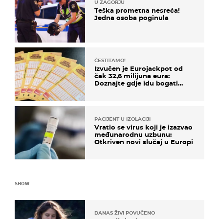
U ZAGORJU
Teška prometna nesreća!
Jedna osoba poginula
ČESTITAMO!
Izvučen je Eurojackpot od
čak 32,6 milijuna eura:
Doznajte gdje idu bogati
dobitci u Hrvatskoj
PACIJENT U IZOLACIJI
Vratio se virus koji je izazvao
međunarodnu uzbunu:
Otkriven novi slučaj u Europi
SHOW
DANAS ŽIVI POVUČENO