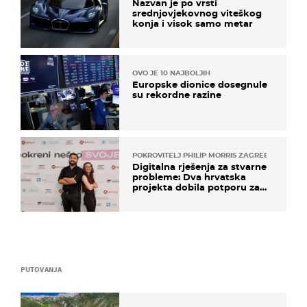
Nazvan je po vrsti
srednjovjekovnog viteškog
konja i visok samo metar
OVO JE 10 NAJBOLJIH
Europske dionice dosegnule
su rekordne razine
POKROVITELJ PHILIP MORRIS ZAGREB
Digitalna rješenja za stvarne
probleme: Dva hrvatska
projekta dobila potporu za
razvoj
PUTOVANJA