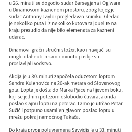
u 26. minuti se dogodio sudar Barsegjana i Ogiware
u Dinamovom kaznenom prostoru, zbog kojeg je
sudac Anthony Taylor pregledavao snimku. Gledao
je nekoliko puta i iz nekoliko kutova taj duel te na
kraju presudio da nije bilo elemenata za kazneni
udarac.
Dinamovi igrači i stručni stožer, kao i navijači su
mogli odahnuti, a samo minutu poslije su
proslavljali vodstvo.
Akcija je u 30. minuti započela oduzetom loptom
Sandra Kulenovića na 20-ak metara od Slovanovog
gola. Lopta je došla do Marka Pjace na lijevom boku,
koji se jednim potezom oslobodio čuvara, a onda
poslao sjajnu loptu na peterac. Tamo je utrčao Petar
Sučić i potpuno usamljen glavom poslao loptu u
mrežu pokraj nemoćnog Takača.
Do kraja prvog poluvremena Savvidis je u 33. minuti