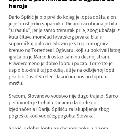
heroja
Dario Špikić je bio prvi do kojeg je lopta došla, a on
ju je proslijedio suparniku. Dinamova obrana je bila
"u rasulu", jer je samo trenutak prije, zbog ubačaja iz
kuta čitava momčad hrvatskog prvaka bila u
suparničkoj polovici. Slovan je s trojicom igrača
krenuo na Torrentea i Ogiwaru, koji su pokrivali istog
igrača pa je Marcelli ostao sam na desnoj strani.
Pravovremeno je dobio loptu i pucao. Torrente je
uspio blokirati taj pokušaj, ali je na odbijenoj lopti
prvi bio David Strelec i lakoćom poslao loptu u
mrežu.
Srećom, Slovanovo vodstvo nije dugo trajalo. Samo
pet minuta je trebalo Dinamu da dođe do
izjednačenja i Dariju Špikiću za iskupljenje zbog
pogreške kod vodećeg pogotka Slovaka.
Špikić je dobio loptu na desnom boku u prvom