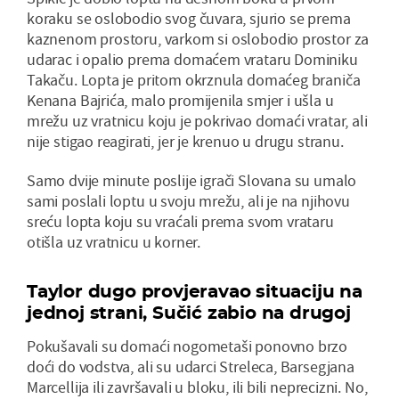
koraku se oslobodio svog čuvara, sjurio se prema
kaznenom prostoru, varkom si oslobodio prostor za
udarac i opalio prema domaćem vrataru Dominiku
Takaču. Lopta je pritom okrznula domaćeg braniča
Kenana Bajrića, malo promijenila smjer i ušla u
mrežu uz vratnicu koju je pokrivao domaći vratar, ali
nije stigao reagirati, jer je krenuo u drugu stranu.
Samo dvije minute poslije igrači Slovana su umalo
sami poslali loptu u svoju mrežu, ali je na njihovu
sreću lopta koju su vraćali prema svom vrataru
otišla uz vratnicu u korner.
Taylor dugo provjeravao situaciju na
jednoj strani, Sučić zabio na drugoj
Pokušavali su domaći nogometaši ponovno brzo
doći do vodstva, ali su udarci Streleca, Barsegjana
Marcellija ili završavali u bloku, ili bili neprecizni. No,