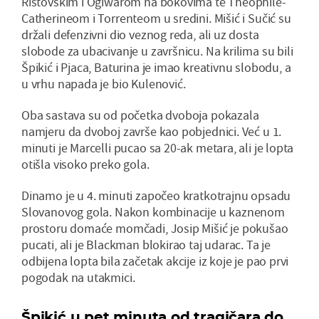
Ristovskim i Ogiwarom na bokovima te Theophile-
Catherineom i Torrenteom u sredini. Mišić i Sučić su
držali defenzivni dio veznog reda, ali uz dosta
slobode za ubacivanje u završnicu. Na krilima su bili
Špikić i Pjaca, Baturina je imao kreativnu slobodu, a
u vrhu napada je bio Kulenović.
Oba sastava su od početka dvoboja pokazala
namjeru da dvoboj završe kao pobjednici. Već u 1.
minuti je Marcelli pucao sa 20-ak metara, ali je lopta
otišla visoko preko gola.
Dinamo je u 4. minuti započeo kratkotrajnu opsadu
Slovanovog gola. Nakon kombinacije u kaznenom
prostoru domaće momčadi, Josip Mišić je pokušao
pucati, ali je Blackman blokirao taj udarac. Ta je
odbijena lopta bila začetak akcije iz koje je pao prvi
pogodak na utakmici.
Špikić u pet minuta od tragičara do