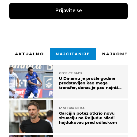
Prijavite se
AKTUALNO
NAJČITANIJE
NAJKOMENTI
GDJE ĆE SAD?
U Dinamu je prošle godine
predstavljen kao mega
transfer, danas je pao najniže
u karijeri
IZ VEDRA NEBA
Garcijin potez otkrio novu
situaciju na Poljudu: Mladi
hajdukovac pred odlaskom