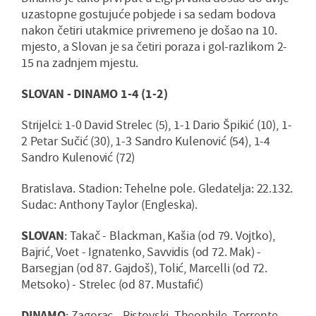
uzastopne gostujuće pobjede i sa sedam bodova
nakon četiri utakmice privremeno je došao na 10.
mjesto, a Slovan je sa četiri poraza i gol-razlikom 2-
15 na zadnjem mjestu.
SLOVAN - DINAMO 1-4 (1-2)
Strijelci: 1-0 David Strelec (5), 1-1 Dario Špikić (10), 1-
2 Petar Sučić (30), 1-3 Sandro Kulenović (54), 1-4
Sandro Kulenović (72)
Bratislava. Stadion: Tehelne pole. Gledatelja: 22.132.
Sudac: Anthony Taylor (Engleska).
SLOVAN
: Takač - Blackman, Kašia (od 79. Vojtko),
Bajrić, Voet - Ignatenko, Savvidis (od 72. Mak) -
Barsegjan (od 87. Gajdoš), Tolić, Marcelli (od 72.
Metsoko) - Strelec (od 87. Mustafić)
DINAMO
: Zagorac - Ristovski, Theophile, Torrente,