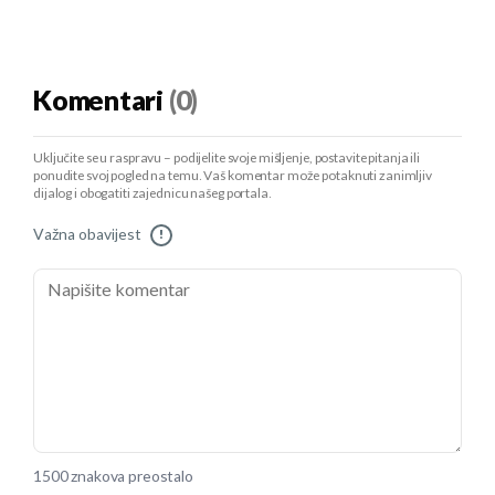
Komentari
(0)
Uključite se u raspravu – podijelite svoje mišljenje, postavite pitanja ili
ponudite svoj pogled na temu. Vaš komentar može potaknuti zanimljiv
dijalog i obogatiti zajednicu našeg portala.
Važna obavijest
!
1500 znakova preostalo