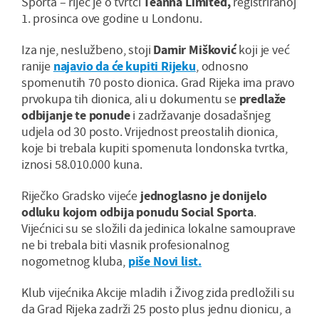
Sporta – riječ je o tvrtci
Teanna Limited,
registriranoj
1. prosinca ove godine u Londonu.
Iza nje, neslužbeno, stoji
Damir Mišković
koji je već
ranije
najavio da će kupiti Rijeku
, odnosno
spomenutih 70 posto dionica. Grad Rijeka ima pravo
prvokupa tih dionica, ali u dokumentu se
predlaže
odbijanje te ponude
i zadržavanje dosadašnjeg
udjela od 30 posto. Vrijednost preostalih dionica,
koje bi trebala kupiti spomenuta londonska tvrtka,
iznosi 58.010.000 kuna.
Riječko Gradsko vijeće
jednoglasno je donijelo
odluku kojom odbija ponudu Social Sporta
.
Vijećnici su se složili da jedinica lokalne samouprave
ne bi trebala biti vlasnik profesionalnog
nogometnog kluba,
piše Novi list.
Klub vijećnika Akcije mladih i Živog zida predložili su
da Grad Rijeka zadrži 25 posto plus jednu dionicu, a