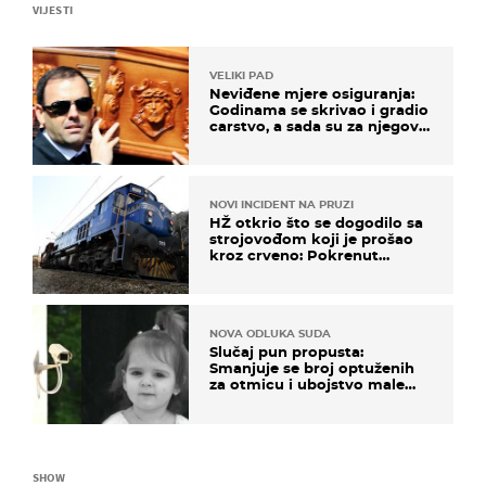
VIJESTI
VELIKI PAD
Neviđene mjere osiguranja:
Godinama se skrivao i gradio
carstvo, a sada su za njegovo
izručenje naručili posebno
vozilo
NOVI INCIDENT NA PRUZI
HŽ otkrio što se dogodilo sa
strojovođom koji je prošao
kroz crveno: Pokrenut
inspekcijski nadzor
NOVA ODLUKA SUDA
Slučaj pun propusta:
Smanjuje se broj optuženih
za otmicu i ubojstvo male
Danke
SHOW