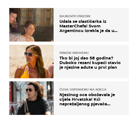
BAJKOVITI PRIZORI
Udala se slastičarka iz
MasterChefa! Svom
Argentincu izrekla je da u
rodnoj Hercegovini
PRKOSI VREMENU
Tko bi joj dao 58 godina?
Duboko rezani kupaći stavio
je njezine adute u prvi plan
ČUVA USPOMENU NA NJEGA
Njezinog oca obožavala je
cijela Hrvatska! Kći
neprežaljenog pjevača
projurila špicom na dva
kotača