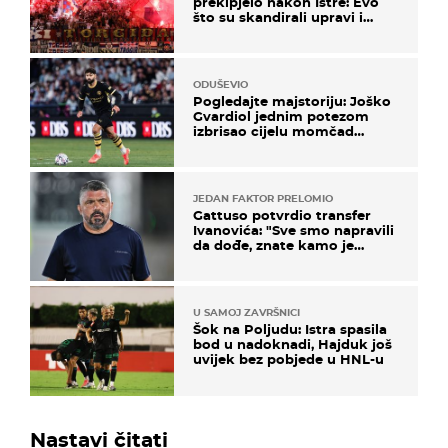
prekipjelo nakon Istre: Evo
što su skandirali upravi i
predsjedniku Biliću
ODUŠEVIO
Pogledajte majstoriju: Joško
Gvardiol jednim potezom
izbrisao cijelu momčad
Atletica
JEDAN FAKTOR PRELOMIO
Gattuso potvrdio transfer
Ivanovića: "Sve smo napravili
da dođe, znate kamo je
otišao..."
U SAMOJ ZAVRŠNICI
Šok na Poljudu: Istra spasila
bod u nadoknadi, Hajduk još
uvijek bez pobjede u HNL-u
Nastavi čitati