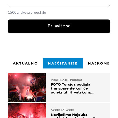
1500 znakova preostalo
Prijavite se
AKTUALNO
NAJČITANIJE
NAJKOMENTI
POGLEDAJTE PORUKU
FOTO Torcida podigla
transparente koji će
odjeknuti Hrvatskom:
Prozvali "moralne vertikale"
JASNO I GLASNO
Navijačima Hajduka