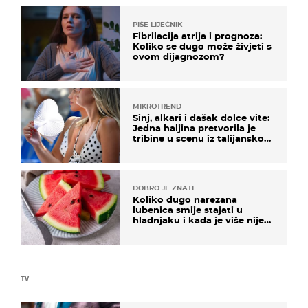
PIŠE LIJEČNIK
Fibrilacija atrija i prognoza:
Koliko se dugo može živjeti s
ovom dijagnozom?
MIKROTREND
Sinj, alkari i dašak dolce vite:
Jedna haljina pretvorila je
tribine u scenu iz talijanskog
filma
DOBRO JE ZNATI
Koliko dugo narezana
lubenica smije stajati u
hladnjaku i kada je više nije
sigurno jesti?
TV