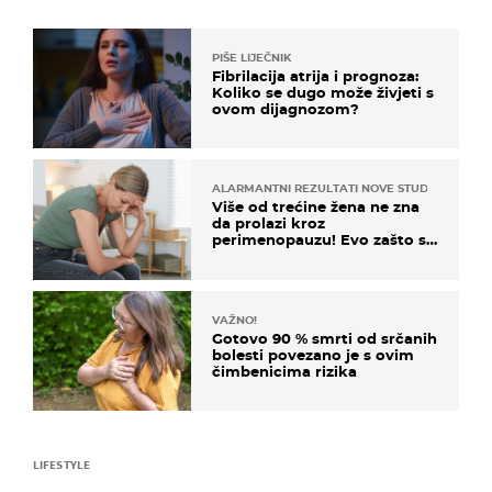
PIŠE LIJEČNIK
Fibrilacija atrija i prognoza:
Koliko se dugo može živjeti s
ovom dijagnozom?
ALARMANTNI REZULTATI NOVE STUDIJE
Više od trećine žena ne zna
da prolazi kroz
perimenopauzu! Evo zašto su
simptomi toliko zbunjujući
VAŽNO!
Gotovo 90 % smrti od srčanih
bolesti povezano je s ovim
čimbenicima rizika
LIFESTYLE