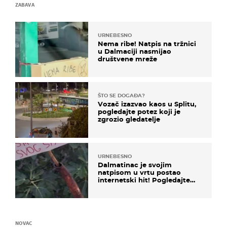
ZABAVA
URNEBESNO
Nema ribe! Natpis na tržnici
u Dalmaciji nasmijao
društvene mreže
ŠTO SE DOGAĐA?
Vozač izazvao kaos u Splitu,
pogledajte potez koji je
zgrozio gledatelje
URNEBESNO
Dalmatinac je svojim
natpisom u vrtu postao
internetski hit! Pogledajte
što je napisao
NOVAC