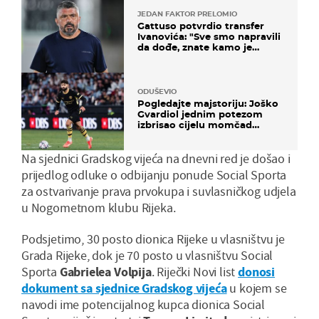
JEDAN FAKTOR PRELOMIO
Gattuso potvrdio transfer
Ivanovića: "Sve smo napravili
da dođe, znate kamo je
otišao..."
ODUŠEVIO
Pogledajte majstoriju: Joško
Gvardiol jednim potezom
izbrisao cijelu momčad
Atletica
Na sjednici Gradskog vijeća na dnevni red je došao i
prijedlog odluke o odbijanju ponude Social Sporta
za ostvarivanje prava prvokupa i suvlasničkog udjela
u Nogometnom klubu Rijeka.
Podsjetimo, 30 posto dionica Rijeke u vlasništvu je
Grada Rijeke, dok je 70 posto u vlasništvu Social
Sporta
Gabrielea Volpija
. Riječki Novi list
donosi
dokument sa sjednice Gradskog vijeća
u kojem se
navodi ime potencijalnog kupca dionica Social