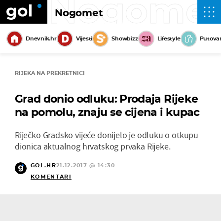
Nogome
Nogomet
Dnevnik.hr
Vijesti
Showbizz
Lifestyle
Putova
RIJEKA NA PREKRETNICI
Grad donio odluku: Prodaja Rijeke
na pomolu, znaju se cijena i kupac
Riječko Gradsko vijeće donijelo je odluku o otkupu
dionica aktualnog hrvatskog prvaka Rijeke.
GOL.HR
21.12.2017 @ 14:30
KOMENTARI