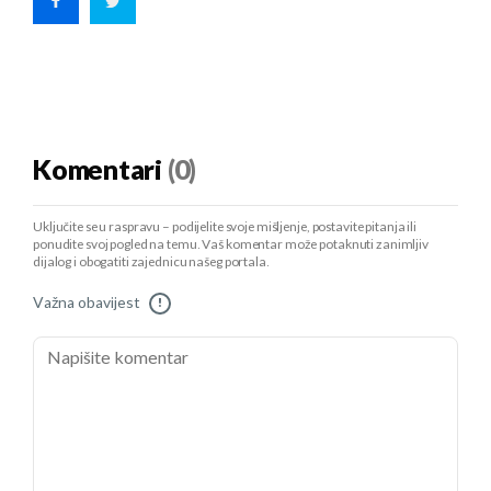
Komentari
(0)
Uključite se u raspravu – podijelite svoje mišljenje, postavite pitanja ili
ponudite svoj pogled na temu. Vaš komentar može potaknuti zanimljiv
dijalog i obogatiti zajednicu našeg portala.
Važna obavijest
!