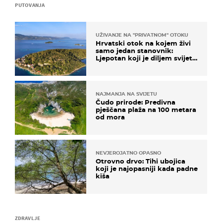
PUTOVANJA
UŽIVANJE NA "PRIVATNOM" OTOKU
Hrvatski otok na kojem živi
samo jedan stanovnik:
Ljepotan koji je diljem svijeta
poznat po svojem "bijelom
zlatu"
NAJMANJA NA SVIJETU
Čudo prirode: Predivna
pješčana plaža na 100 metara
od mora
NEVJEROJATNO OPASNO
Otrovno drvo: Tihi ubojica
koji je najopasniji kada padne
kiša
ZDRAVLJE