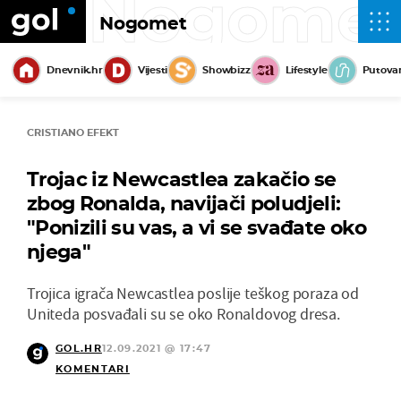
Nogome
Nogomet
Dnevnik.hr
Vijesti
Showbizz
Lifestyle
Putova
CRISTIANO EFEKT
Trojac iz Newcastlea zakačio se
zbog Ronalda, navijači poludjeli:
"Ponizili su vas, a vi se svađate oko
njega"
Trojica igrača Newcastlea poslije teškog poraza od
Uniteda posvađali su se oko Ronaldovog dresa.
GOL.HR
12.09.2021 @ 17:47
KOMENTARI