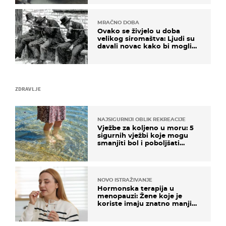
MRAČNO DOBA
Ovako se živjelo u doba
velikog siromaštva: Ljudi su
davali novac kako bi mogli
spavati na konopcima
ZDRAVLJE
NAJSIGURNIJI OBLIK REKREACIJE
Vježbe za koljeno u moru: 5
sigurnih vježbi koje mogu
smanjiti bol i poboljšati
pokretljivost
NOVO ISTRAŽIVANJE
Hormonska terapija u
menopauzi: Žene koje je
koriste imaju znatno manji
rizik od ovoga