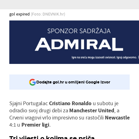
gol expired
(Foto: DNEVNIK.hr)
Dodajte gol.hr u omiljeni Google izvor
Sjajni Portugalac
Cristiano
Ronaldo
u subotu je
odradio svoj drugi debi za
Manchester
United
, a
Crveni vragovi vrlo impresivno su rastočili
Newcastle
4:1 u
Premier
ligi
.
Tri vijesti o kojima se priča