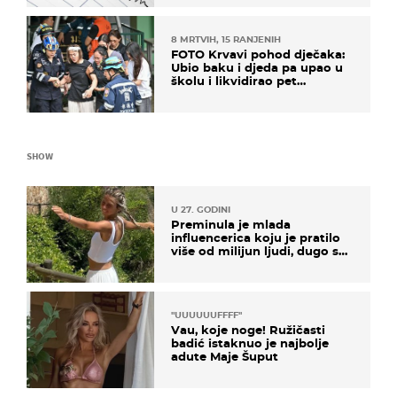
8 MRTVIH, 15 RANJENIH
FOTO Krvavi pohod dječaka:
Ubio baku i djeda pa upao u
školu i likvidirao pet
nastavnika
SHOW
U 27. GODINI
Preminula je mlada
influencerica koju je pratilo
više od milijun ljudi, dugo se
borila s opakom bolešću
"UUUUUUFFFF"
Vau, koje noge! Ružičasti
badić istaknuo je najbolje
adute Maje Šuput