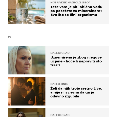
NIJE UVIJEK NAJBOLJI IZBOR
Teže vam je piti običnu vodu
pa posežete za mineralnom?
Evo što to čini organizmu
TV
DALEKI GRAD
Uznemirena je zbog njegove
ucjene - hoće li napraviti što
traži?
NASLJEDNIK
Želi da njih troje sretno žive,
a nije ni svjesna da ga je
odavno izgubila
DALEKI GRAD