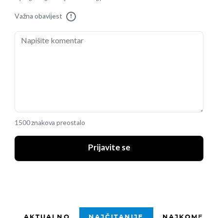
Važna obavijest
!
1500 znakova preostalo
Prijavite se
AKTUALNO
NAJČITANIJE
NAJKOMENTI