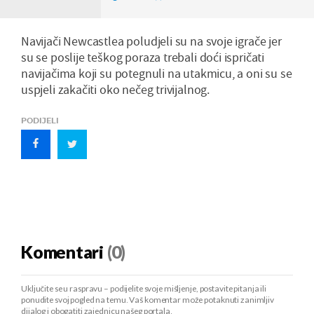
Navijači Newcastlea poludjeli su na svoje igrače jer
su se poslije teškog poraza trebali doći ispričati
navijačima koji su potegnuli na utakmicu, a oni su se
uspjeli zakačiti oko nečeg trivijalnog.
PODIJELI
Komentari
(0)
Uključite se u raspravu – podijelite svoje mišljenje, postavite pitanja ili
ponudite svoj pogled na temu. Vaš komentar može potaknuti zanimljiv
dijalog i obogatiti zajednicu našeg portala.