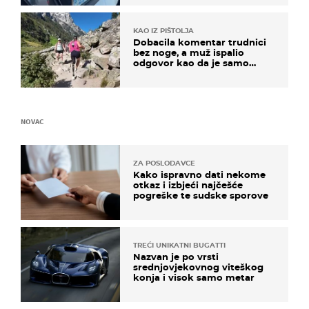
KAO IZ PIŠTOLJA
Dobacila komentar trudnici
bez noge, a muž ispalio
odgovor kao da je samo
čekao…
NOVAC
ZA POSLODAVCE
Kako ispravno dati nekome
otkaz i izbjeći najčešće
pogreške te sudske sporove
TREĆI UNIKATNI BUGATTI
Nazvan je po vrsti
srednjovjekovnog viteškog
konja i visok samo metar