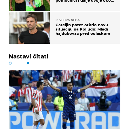
pomoćnici i dalje dvoje oko
ponude
IZ VEDRA NEBA
Garcijin potez otkrio novu
situaciju na Poljudu: Mladi
hajdukovac pred odlaskom
Nastavi čitati