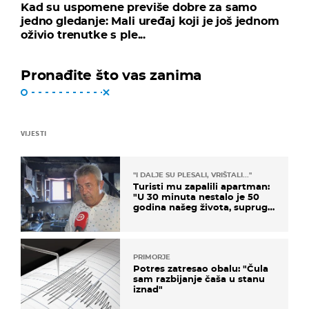
Kad su uspomene previše dobre za samo
jedno gledanje: Mali uređaj koji je još jednom
oživio trenutke s ple...
Pronađite što vas zanima
VIJESTI
"I DALJE SU PLESALI, VRIŠTALI..."
Turisti mu zapalili apartman:
"U 30 minuta nestalo je 50
godina našeg života, supruga
i ja ne možemo oka sklopiti"
PRIMORJE
Potres zatresao obalu: "Čula
sam razbijanje čaša u stanu
iznad"