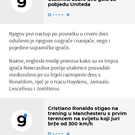
pobjedu Uniteda
Njegov prvi nastup po povratku u crveni dres
oduševio je njegove suigrače i navijače, nego i
pojedine suparničke igrače.
Naime, engleski mediji prenose kako su se trojica
igrača Newcastlea poslije utakmice posvađali
međusobno jer su htjeli razmijeniti dres s
Ronaldom, riječ je o Isacu Haydenu, Jamaalu
Lescellesu i Joeliltonu.
Cristiano Ronaldo stigao na
trening u Manchesteru s prvim
terencem na svijetu koji juri
brže od 300 km/h