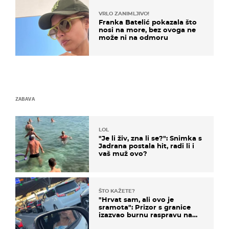
VRLO ZANIMLJIVO!
Franka Batelić pokazala što
nosi na more, bez ovoga ne
može ni na odmoru
ZABAVA
LOL
"Je li živ, zna li se?": Snimka s
Jadrana postala hit, radi li i
vaš muž ovo?
ŠTO KAŽETE?
"Hrvat sam, ali ovo je
sramota": Prizor s granice
izazvao burnu raspravu na
društvenim mrežama