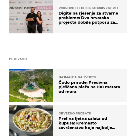
POKROVITELJ PHILIP MORRIS ZAGREB
Digitalna rješenja za stvarne
probleme: Dva hrvatska
projekta dobila potporu za
razvoj
PUTOVANJA
NAJMANJA NA SVIJETU
Čudo prirode: Predivna
pješčana plaža na 100 metara
od mora
OBVEZNO PROBATI!
Prefina ljetna salata od
kupusa: Kremasto
savršenstvo koje najbolje
paše uz pečeno meso