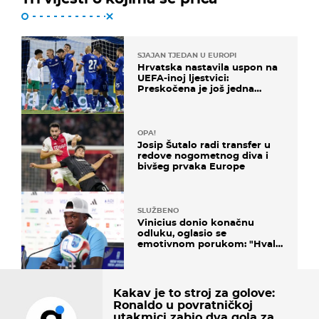
SJAJAN TJEDAN U EUROPI
Hrvatska nastavila uspon na
UEFA-inoj ljestvici:
Preskočena je još jedna
država
OPA!
Josip Šutalo radi transfer u
redove nogometnog diva i
bivšeg prvaka Europe
SLUŽBENO
Vinicius donio konačnu
odluku, oglasio se
emotivnom porukom: "Hvala
vam svima"
Kakav je to stroj za golove:
Ronaldo u povratničkoj
utakmici zabio dva gola za