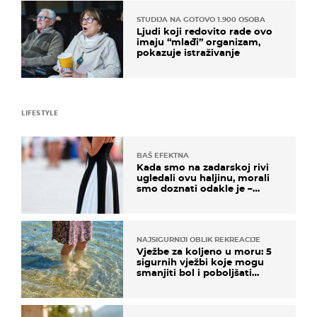
STUDIJA NA GOTOVO 1.900 OSOBA
Ljudi koji redovito rade ovo
imaju “mlađi” organizam,
pokazuje istraživanje
LIFESTYLE
BAŠ EFEKTNA
Kada smo na zadarskoj rivi
ugledali ovu haljinu, morali
smo doznati odakle je –
košta samo 18 eura
NAJSIGURNIJI OBLIK REKREACIJE
Vježbe za koljeno u moru: 5
sigurnih vježbi koje mogu
smanjiti bol i poboljšati
pokretljivost