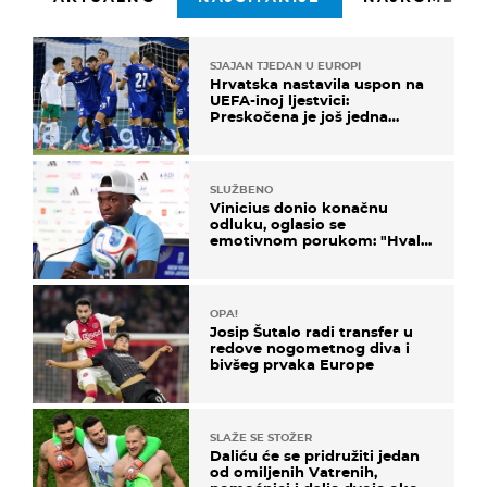
SJAJAN TJEDAN U EUROPI
Hrvatska nastavila uspon na
UEFA-inoj ljestvici:
Preskočena je još jedna
država
SLUŽBENO
Vinicius donio konačnu
odluku, oglasio se
emotivnom porukom: "Hvala
vam svima"
OPA!
Josip Šutalo radi transfer u
redove nogometnog diva i
bivšeg prvaka Europe
SLAŽE SE STOŽER
Daliću će se pridružiti jedan
od omiljenih Vatrenih,