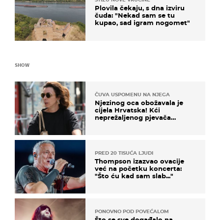
Plovila čekaju, s dna izviru
čuda: "Nekad sam se tu
kupao, sad igram nogomet"
SHOW
ČUVA USPOMENU NA NJEGA
Njezinog oca obožavala je
cijela Hrvatska! Kći
neprežaljenog pjevača
projurila špicom na dva
kotača
PRED 20 TISUĆA LJUDI
Thompson izazvao ovacije
već na početku koncerta:
"Što ću kad sam slab..."
PONOVNO POD POVEĆALOM
Što se sve događalo na