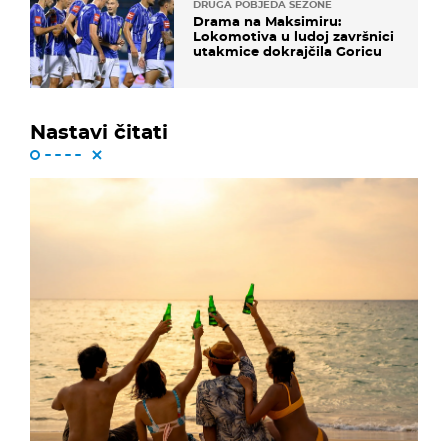
DRUGA POBJEDA SEZONE
Drama na Maksimiru:
Lokomotiva u ludoj završnici
utakmice dokrajčila Goricu
Nastavi čitati