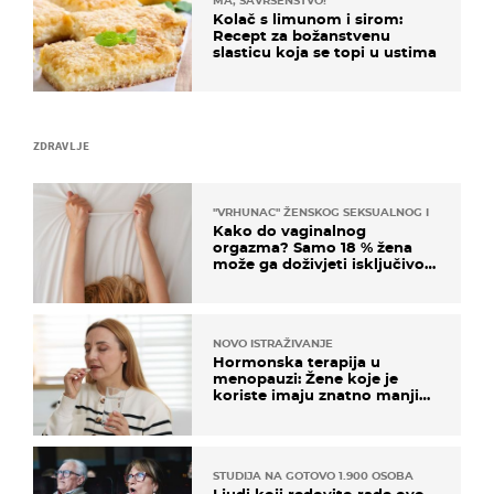
MA, SAVRŠENSTVO!
Kolač s limunom i sirom:
Recept za božanstvenu
slasticu koja se topi u ustima
ZDRAVLJE
"VRHUNAC" ŽENSKOG SEKSUALNOG ISKUSTVA
Kako do vaginalnog
orgazma? Samo 18 % žena
može ga doživjeti isključivo
na ovaj način
NOVO ISTRAŽIVANJE
Hormonska terapija u
menopauzi: Žene koje je
koriste imaju znatno manji
rizik od ovoga
STUDIJA NA GOTOVO 1.900 OSOBA
Ljudi koji redovito rade ovo