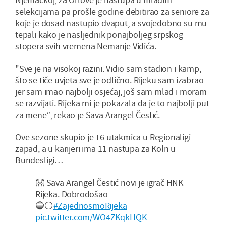
selekcijama pa prošle godine debitirao za seniore za
koje je dosad nastupio dvaput, a svojedobno su mu
tepali kako je nasljednik ponajboljeg srpskog
stopera svih vremena Nemanje Vidića.
"Sve je na visokoj razini. Vidio sam stadion i kamp,
što se tiče uvjeta sve je odlično. Rijeku sam izabrao
jer sam imao najbolji osjećaj, još sam mlad i moram
se razvijati. Rijeka mi je pokazala da je to najbolji put
za mene“, rekao je Sava Arangel Čestić.
Ove sezone skupio je 16 utakmica u Regionaligi
zapad, a u karijeri ima 11 nastupa za Koln u
Bundesligi…
👐 Sava Arangel Čestić novi je igrač HNK
Rijeka. Dobrodošao
🔵⚪
#ZajednosmoRijeka
pic.twitter.com/WO4ZKqkHQK