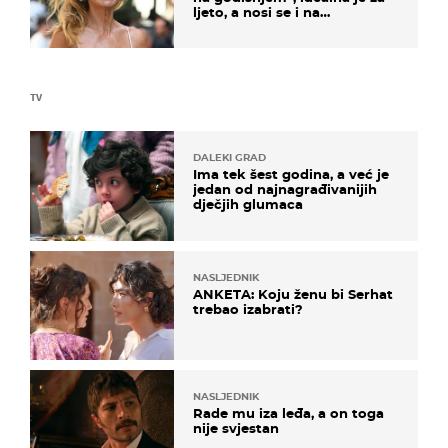
ljeto, a nosi se i na
zagrebačkoj špici
TV
DALEKI GRAD
Ima tek šest godina, a već je
jedan od najnagrađivanijih
dječjih glumaca
NASLJEDNIK
ANKETA: Koju ženu bi Serhat
trebao izabrati?
NASLJEDNIK
Rade mu iza leđa, a on toga
nije svjestan