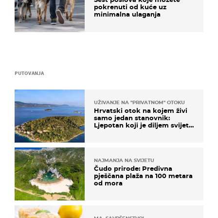
pokrenuti od kuće uz
minimalna ulaganja
PUTOVANJA
UŽIVANJE NA "PRIVATNOM" OTOKU
Hrvatski otok na kojem živi
samo jedan stanovnik:
Ljepotan koji je diljem svijeta
poznat po svojem "bijelom
zlatu"
NAJMANJA NA SVIJETU
Čudo prirode: Predivna
pješčana plaža na 100 metara
od mora