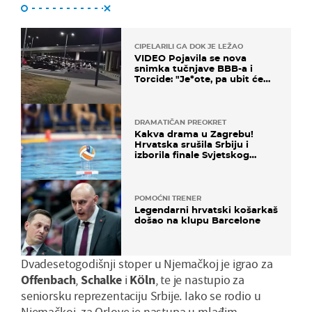
CIPELARILI GA DOK JE LEŽAO
VIDEO Pojavila se nova
snimka tučnjave BBB-a i
Torcide: "Je*ote, pa ubit će
ga!"
DRAMATIČAN PREOKRET
Kakva drama u Zagrebu!
Hrvatska srušila Srbiju i
izborila finale Svjetskog
prvenstva
POMOĆNI TRENER
Legendarni hrvatski košarkaš
došao na klupu Barcelone
Dvadesetogodišnji stoper u Njemačkoj je igrao za
Offenbach
,
Schalke
i
Köln
, te je nastupio za
seniorsku reprezentaciju Srbije. Iako se rodio u
Njemačkoj, za Orlove je nastupa u mlađim