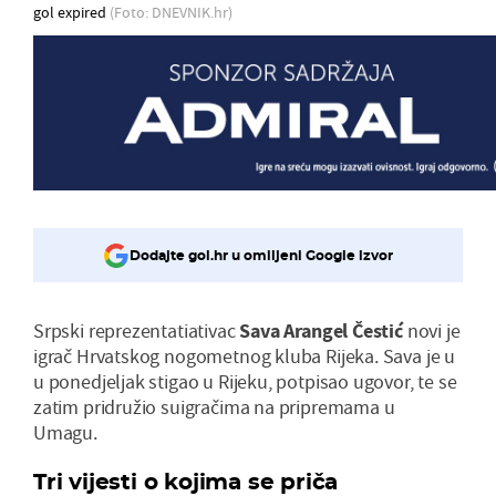
gol expired
(Foto: DNEVNIK.hr)
Dodajte gol.hr u omiljeni Google izvor
Srpski reprezentatiativac
Sava
Arangel
Čestić
novi je
igrač Hrvatskog nogometnog kluba Rijeka. Sava je u
u ponedjeljak stigao u Rijeku, potpisao ugovor, te se
zatim pridružio suigračima na pripremama u
Umagu.
Tri vijesti o kojima se priča