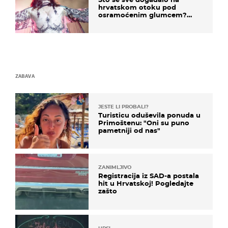
hrvatskom otoku pod
osramoćenim glumcem?
Bizarni prizori i danas
izazivaju nevjericu
ZABAVA
JESTE LI PROBALI?
Turisticu oduševila ponuda u
Primoštenu: "Oni su puno
pametniji od nas"
ZANIMLJIVO
Registracija iz SAD-a postala
hit u Hrvatskoj! Pogledajte
zašto