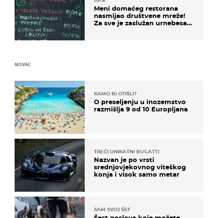
UPS!
Meni domaćeg restorana
nasmijao društvene mreže!
Za sve je zaslužan urnebesan
naziv jela
NOVAC
KAMO BI OTIŠLI?
O preseljenju u inozemstvo
razmišlja 9 od 10 Europljana
TREĆI UNIKATNI BUGATTI
Nazvan je po vrsti
srednjovjekovnog viteškog
konja i visok samo metar
SAM SVOJ ŠEF
Šest poslova koje možete