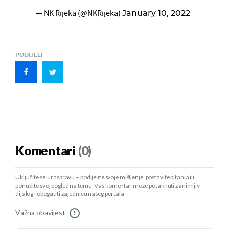
— NK Rijeka (@NKRijeka)
January 10, 2022
PODIJELI
Komentari
(0)
Uključite se u raspravu – podijelite svoje mišljenje, postavite pitanja ili
ponudite svoj pogled na temu. Vaš komentar može potaknuti zanimljiv
dijalog i obogatiti zajednicu našeg portala.
Važna obavijest
!