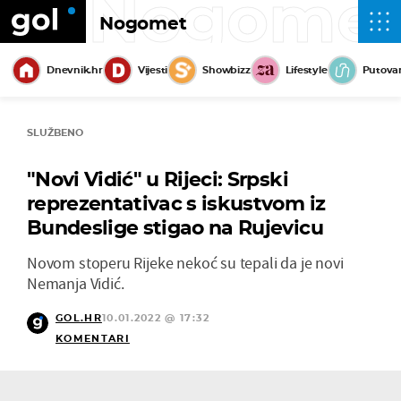
Nogome
Nogomet
Dnevnik.hr
Vijesti
Showbizz
Lifestyle
Putova
SLUŽBENO
"Novi Vidić" u Rijeci: Srpski
reprezentativac s iskustvom iz
Bundeslige stigao na Rujevicu
Novom stoperu Rijeke nekoć su tepali da je novi
Nemanja Vidić.
GOL.HR
10.01.2022 @ 17:32
KOMENTARI