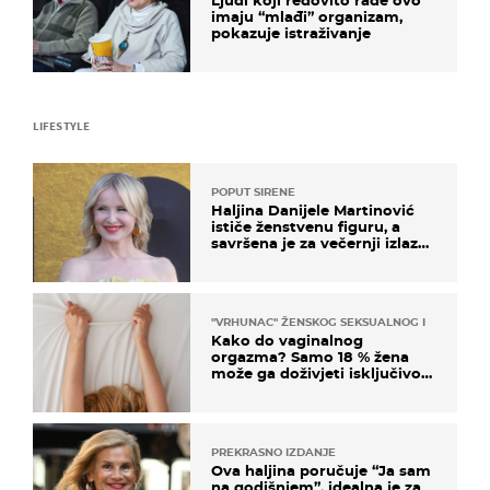
imaju “mlađi” organizam,
pokazuje istraživanje
LIFESTYLE
POPUT SIRENE
Haljina Danijele Martinović
ističe ženstvenu figuru, a
savršena je za večernji izlazak
na moru
"VRHUNAC" ŽENSKOG SEKSUALNOG ISKUSTVA
Kako do vaginalnog
orgazma? Samo 18 % žena
može ga doživjeti isključivo
na ovaj način
PREKRASNO IZDANJE
Ova haljina poručuje “Ja sam
na godišnjem”, idealna je za