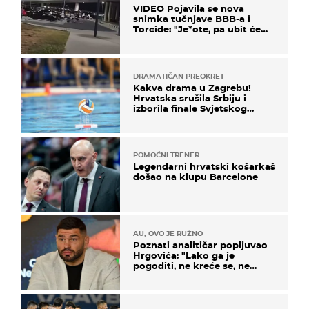
VIDEO Pojavila se nova
snimka tučnjave BBB-a i
Torcide: "Je*ote, pa ubit će
ga!"
DRAMATIČAN PREOKRET
Kakva drama u Zagrebu!
Hrvatska srušila Srbiju i
izborila finale Svjetskog
prvenstva
POMOĆNI TRENER
Legendarni hrvatski košarkaš
došao na klupu Barcelone
AU, OVO JE RUŽNO
Poznati analitičar popljuvao
Hrgovića: "Lako ga je
pogoditi, ne kreće se, ne
koristi noge..."