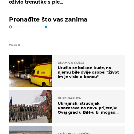
oživio trenutke s ple...
Pronađite što vas zanima
VIJESTI
DRAMA U RIJECI
Urušio se balkon kuće, na
njemu bile dvije osobe: "Život
im je visio o koncu"
BURE BARUTA
Ukrajinski stručnjak
upozorava na novu prijetnju:
Ovaj grad u BiH-u bi mogao
biti žarište
STIŽU NOVE VRUĆINE