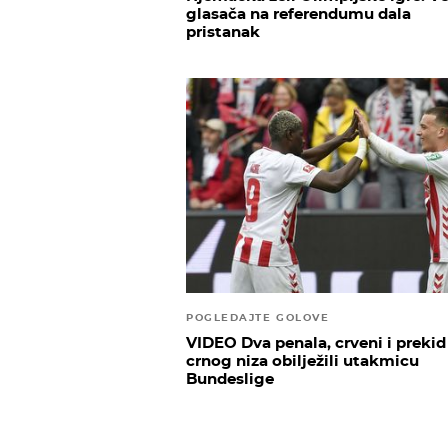
glasača na referendumu dala
pristanak
POGLEDAJTE GOLOVE
VIDEO Dva penala, crveni i prekid
crnog niza obilježili utakmicu
Bundeslige