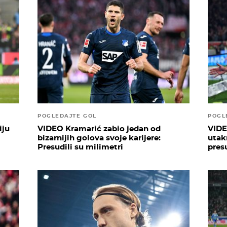
POGLEDAJTE GOL
POGL
iju
VIDEO Kramarić zabio jedan od
VIDE
bizarnijih golova svoje karijere:
utak
Presudili su milimetri
pres