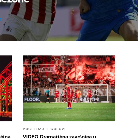
POGLEDAJTE GOLOVE
ećina
VIDEO Dramatična završnica u