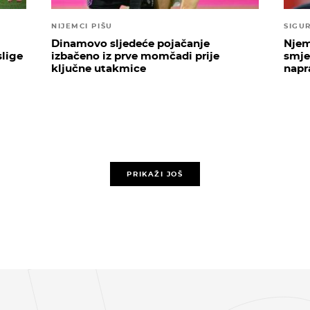
NIJEMCI PIŠU
SIGU
Dinamovo sljedeće pojačanje
Njem
lige
izbačeno iz prve momčadi prije
smje
ključne utakmice
napra
PRIKAŽI JOŠ