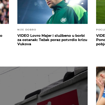
NIJE DOBRO
POGL
lo
VIDEO Lovro Majer i službeno u borbi
VIDE
za ostanak: Težak poraz potvrdio krizu
Pono
Vukova
pobj