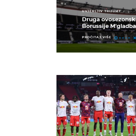
UVJERLJIV TRIJUMF
Druga ovosezonsk
Borussije M'gladb
PROČITAJ VIŠE