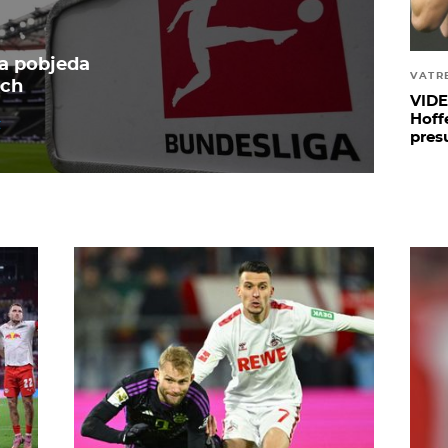
a pobjeda
VATR
ach
VIDE
Hoff
pres