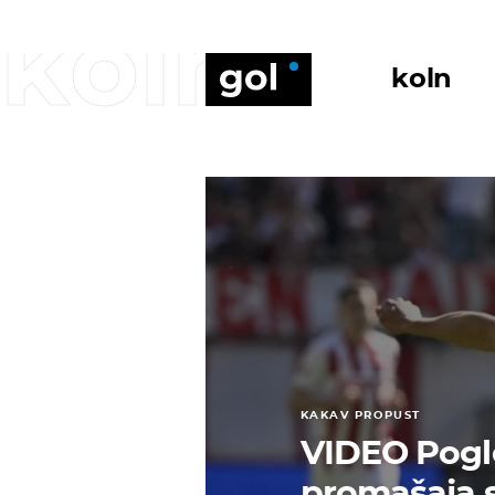
koln
koln
KAKAV PROPUST
VIDEO Pogle
promašaja 