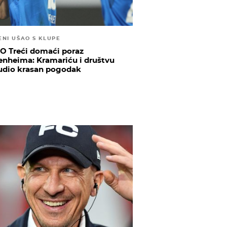
ENI UŠAO S KLUPE
O Treći domaći poraz
enheima: Kramariću i društvu
udio krasan pogodak