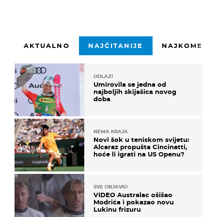
AKTUALNO
NAJČITANIJE
NAJKOMENTI
ODLAZI
Umirovila se jedna od
najboljih skijašica novog
doba
NEMA KRAJA
Novi šok u teniskom svijetu:
Alcaraz propušta Cincinatti,
hoće li igrati na US Openu?
SVE OBJAVIO
VIDEO Australac ošišao
Modrića i pokazao novu
Lukinu frizuru