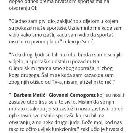
dopao odnos prema hrvatskim sportašima na
otvorenju OI:
"Gledao sam prvi dio, zaključno s dijelom u kojem
su pokazali naše sportaše. Uznemirilo me kada sam
vidio kako smo izašli, kada sam vidio da sportaši
nisu bili u prvom planu." rekao je Srbić.
"Neki drugi ljudi su bili na rubu broda i samo se njih
vidjelo, a sportaši su ostali u pozadini. Na
Olimpijskim igrama smo zbog sportaša, ni zbog
koga drugoga. Šalim se kada sam kazao da sam
zbog njih otišao od TV-a, nisam, ali želim to reći."
"I
Barbara Matić
i
Giovanni Cernogoraz
koji su nosili
zastavu utopili su se u to sivilo. Mislim da se njih
moralo istaknuti jer su zaslužili nositi zastavu, pored
njih staviti sve ostale sportaše koji su bili na
otvaranju, a ne neke druge ljude. Bože moj, kod nas
tako to očito uvijek funkcionira." zaključio je hrvatski