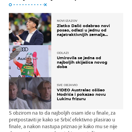
NOVI IZAZOV
Zlatko Dalić odabrao novi
posao, odlazi u jednu od
najatraktivnijih zemalja
svijeta
ODLAZI
Umirovila se jedna od
najboljih skijašica novog
doba
SVE OBJAVIO
VIDEO Australac ošišao
Modrića i pokazao novu
Lukinu frizuru
S obzirom na to da najboljih osam ide u finale, za
pretpostaviti je kako se Srbić efektivno plasirao u
finale, a nakon nastupa priznao je kako mu se nije