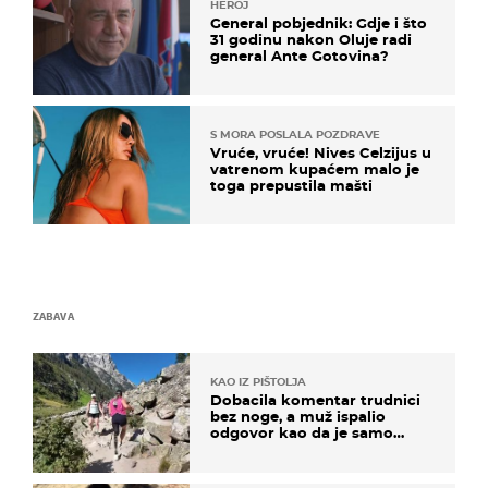
HEROJ
General pobjednik: Gdje i što
31 godinu nakon Oluje radi
general Ante Gotovina?
S MORA POSLALA POZDRAVE
Vruće, vruće! Nives Celzijus u
vatrenom kupaćem malo je
toga prepustila mašti
ZABAVA
KAO IZ PIŠTOLJA
Dobacila komentar trudnici
bez noge, a muž ispalio
odgovor kao da je samo
čekao…