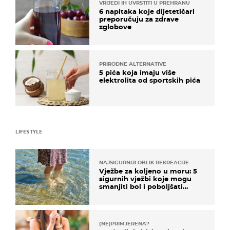
VRIJEDI IH UVRSTITI U PREHRANU
6 napitaka koje dijetetičari
preporučuju za zdrave
zglobove
PRIRODNE ALTERNATIVE
5 pića koja imaju više
elektrolita od sportskih pića
LIFESTYLE
NAJSIGURNIJI OBLIK REKREACIJE
Vježbe za koljeno u moru: 5
sigurnih vježbi koje mogu
smanjiti bol i poboljšati
pokretljivost
(NE)PRIMJERENA?