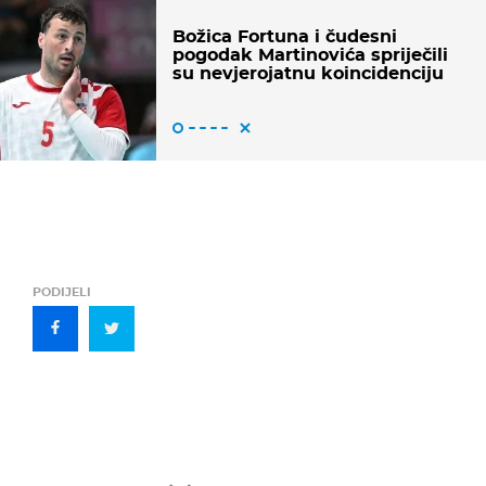
Božica Fortuna i čudesni
pogodak Martinovića spriječili
su nevjerojatnu koincidenciju
PODIJELI