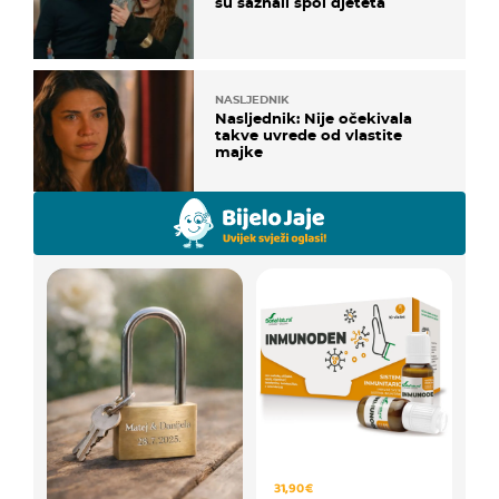
su saznali spol djeteta
NASLJEDNIK
Nasljednik: Nije očekivala
takve uvrede od vlastite
majke
31,90 €