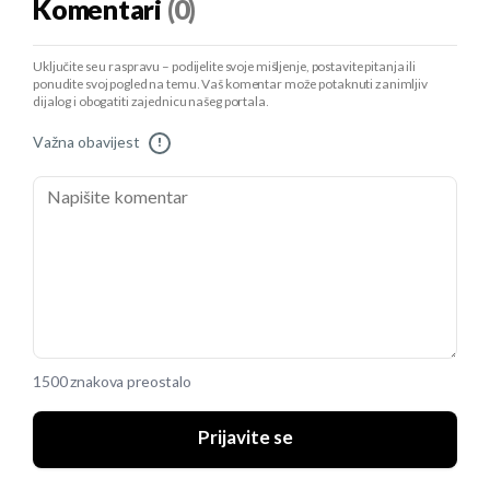
Komentari
(0)
Uključite se u raspravu – podijelite svoje mišljenje, postavite pitanja ili
ponudite svoj pogled na temu. Vaš komentar može potaknuti zanimljiv
dijalog i obogatiti zajednicu našeg portala.
Važna obavijest
!
1500 znakova preostalo
Prijavite se