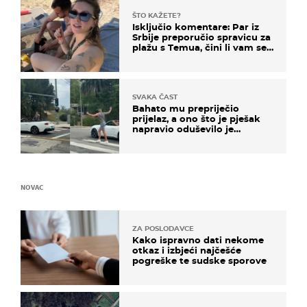
ŠTO KAŽETE?
Isključio komentare: Par iz
Srbije preporučio spravicu za
plažu s Temua, čini li vam se
ovo sigurnim?
SVAKA ČAST
Bahato mu prepriječio
prijelaz, a ono što je pješak
napravio oduševilo je
društvene mreže
NOVAC
ZA POSLODAVCE
Kako ispravno dati nekome
otkaz i izbjeći najčešće
pogreške te sudske sporove