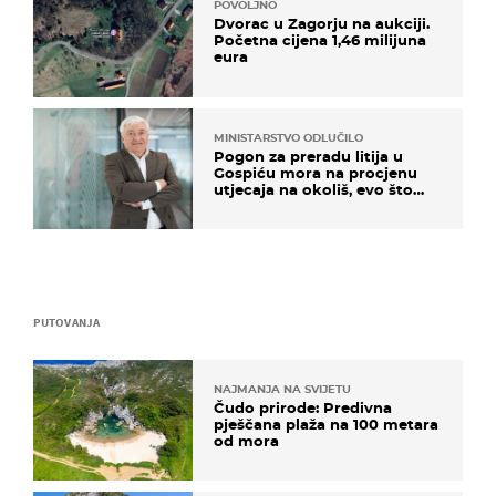
POVOLJNO
Dvorac u Zagorju na aukciji.
Početna cijena 1,46 milijuna
eura
MINISTARSTVO ODLUČILO
Pogon za preradu litija u
Gospiću mora na procjenu
utjecaja na okoliš, evo što
kaže ulagač
PUTOVANJA
NAJMANJA NA SVIJETU
Čudo prirode: Predivna
pješčana plaža na 100 metara
od mora