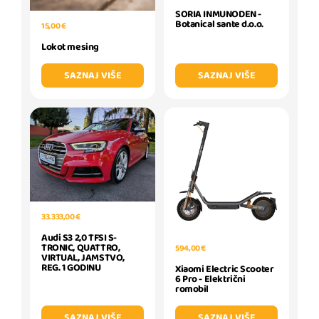
SORIA INMUNODEN -
Botanical sante d.o.o.
15,00 €
Lokot mesing
SAZNAJ VIŠE
SAZNAJ VIŠE
33.333,00 €
Audi S3 2,0 TFSI S-
TRONIC, QUATTRO,
594,00 €
VIRTUAL, JAMSTVO,
REG. 1 GODINU
Xiaomi Electric Scooter
6 Pro - Električni
romobil
SAZNAJ VIŠE
SAZNAJ VIŠE