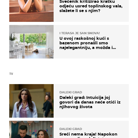
Svećenik kritizirao kratku
odjeću usred toplinskog vala,
slažete li se s njim?
I TERASA JE SAN SNOVA!
U ovoj raskošnoj kući s
bazenom pronašli smo
najelegantniju, a možda i
najljepšu bijelu kuhinju
TV
DALEKI GRAD
Daleki grad: Intuicija joj
govori da danas neće otići iz
njihovog života
DALEKI GRAD
Sreći nema kraja! Napokon