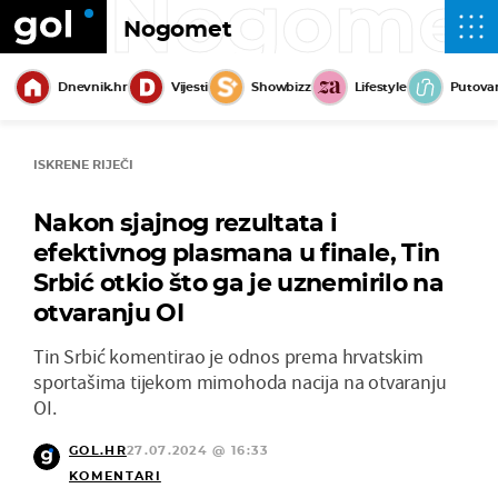
Nogome
Nogomet
Dnevnik.hr
Vijesti
Showbizz
Lifestyle
Putova
ISKRENE RIJEČI
Nakon sjajnog rezultata i
efektivnog plasmana u finale, Tin
Srbić otkio što ga je uznemirilo na
otvaranju OI
Tin Srbić komentirao je odnos prema hrvatskim
sportašima tijekom mimohoda nacija na otvaranju
OI.
GOL.HR
27.07.2024 @ 16:33
KOMENTARI