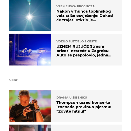
VREMENSKA PROGNOZA
Nakon vrhunca toplinskog
vala stiže osvježenje: Dokad
će trajati otkrio je
meteorolog
VOZILO SLETJELO S CESTE
UZNEMIRUJUĆE Strašni
prizori nesreće u Zagrebu:
Auto se prepolovio, jedna
osoba poginula
SHOW
DRAMA U ŠIBENIKU
Thompson usred koncerta
iznenada prekinuo pjesmu:
"Zovite hitnu!"