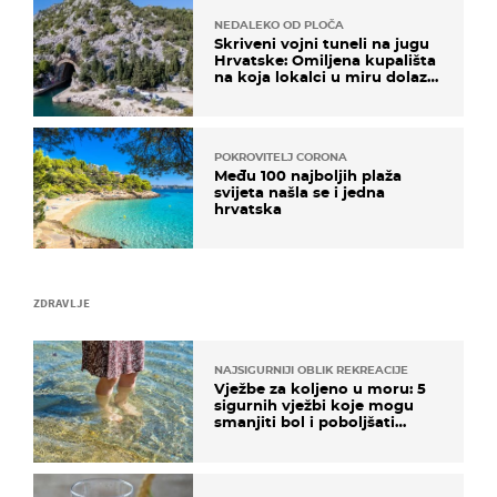
NEDALEKO OD PLOČA
Skriveni vojni tuneli na jugu
Hrvatske: Omiljena kupališta
na koja lokalci u miru dolaze
roniti i skakati u more
POKROVITELJ CORONA
Među 100 najboljih plaža
svijeta našla se i jedna
hrvatska
ZDRAVLJE
NAJSIGURNIJI OBLIK REKREACIJE
Vježbe za koljeno u moru: 5
sigurnih vježbi koje mogu
smanjiti bol i poboljšati
pokretljivost