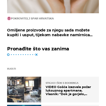
POKROVITELJ SPAR HRVATSKA
Omiljene proizvode za njegu sada možete
kupiti i usput, tijekom nabavke namirnica...
Pronađite što vas zanima
VIJESTI
STIGAO I ŠOK S BOOKINGA
VIDEO Gošća izazvala požar
luksuznog apartmana.
Vlasnik: "Dok je gorjelo,
smijali su se, pili i pokazivali
mi srednji prst"