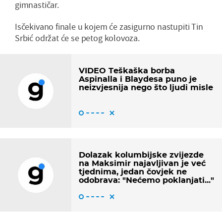
gimnastičar.
Isčekivano finale u kojem će zasigurno nastupiti Tin
Srbić održat će se petog kolovoza.
VIDEO Teškaška borba
Aspinalla i Blaydesa puno je
neizvjesnija nego što ljudi misle
Dolazak kolumbijske zvijezde
na Maksimir najavljivan je već
tjednima, jedan čovjek ne
odobrava: "Nećemo poklanjati..."