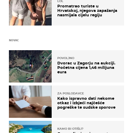
LOL
Promatrao turiste u
Hrvatskoj, njegova zapažanja
nasmijala cijelu regiju
NOVAC
POVOLJNO
Dvorac u Zagorju na aukciji.
Početna cijena 1,46 milijuna
eura
ZA POSLODAVCE
Kako ispravno dati nekome
otkaz i izbjeći najčešće
pogreške te sudske sporove
KAMO BI OTIŠLI?