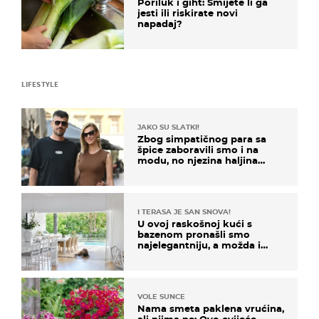
Poriluk i giht: Smijete li ga
jesti ili riskirate novi
napadaj?
LIFESTYLE
JAKO SU SLATKI!
Zbog simpatičnog para sa
špice zaboravili smo i na
modu, no njezina haljina
itekako nas se dojmila
I TERASA JE SAN SNOVA!
U ovoj raskošnoj kući s
bazenom pronašli smo
najelegantniju, a možda i
najljepšu bijelu kuhinju
VOLE SUNCE
Nama smeta paklena vrućina,