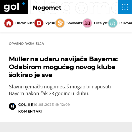
Nogome
Nogomet
Dnevnik.hr
Vijesti
Showbizz
Lifestyle
Putova
OPASNO RAZMIŠLJA
Müller na udaru navijača Bayerna:
Odabirom mogućeg novog kluba
šokirao je sve
Slavni njemački nogometaš mogao bi napustiti
Bayern nakon čak 23 godine u klubu.
GOL.HR
10.05.2023 @ 12:09
KOMENTARI