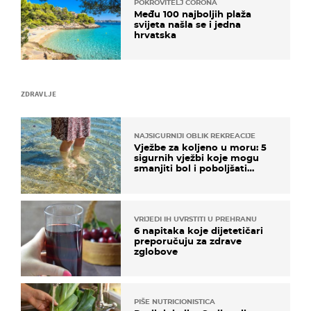
POKROVITELJ CORONA
Među 100 najboljih plaža
svijeta našla se i jedna
hrvatska
ZDRAVLJE
NAJSIGURNIJI OBLIK REKREACIJE
Vježbe za koljeno u moru: 5
sigurnih vježbi koje mogu
smanjiti bol i poboljšati
pokretljivost
VRIJEDI IH UVRSTITI U PREHRANU
6 napitaka koje dijetetičari
preporučuju za zdrave
zglobove
PIŠE NUTRICIONISTICA