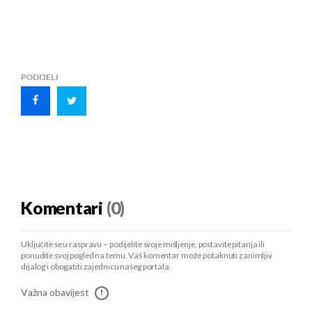
PODIJELI
Komentari
(0)
Uključite se u raspravu – podijelite svoje mišljenje, postavite pitanja ili
ponudite svoj pogled na temu. Vaš komentar može potaknuti zanimljiv
dijalog i obogatiti zajednicu našeg portala.
Važna obavijest
!