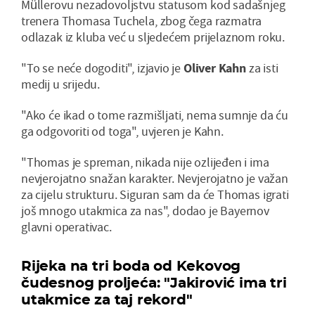
Müllerovu nezadovoljstvu statusom kod sadašnjeg
trenera Thomasa Tuchela, zbog čega razmatra
odlazak iz kluba već u sljedećem prijelaznom roku.
"To se neće dogoditi", izjavio je
Oliver Kahn
za isti
medij u srijedu.
"Ako će ikad o tome razmišljati, nema sumnje da ću
ga odgovoriti od toga", uvjeren je Kahn.
"Thomas je spreman, nikada nije ozlijeđen i ima
nevjerojatno snažan karakter. Nevjerojatno je važan
za cijelu strukturu. Siguran sam da će Thomas igrati
još mnogo utakmica za nas", dodao je Bayernov
glavni operativac.
Rijeka na tri boda od Kekovog
čudesnog proljeća: "Jakirović ima tri
utakmice za taj rekord"