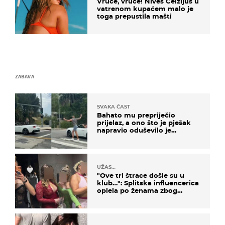
Vruće, vruće! Nives Celzijus u
vatrenom kupaćem malo je
toga prepustila mašti
ZABAVA
SVAKA ČAST
Bahato mu prepriječio
prijelaz, a ono što je pješak
napravio oduševilo je
društvene mreže
UŽAS…
"Ove tri štrace došle su u
klub…": Splitska influencerica
oplela po ženama zbog
užasnog ponašanja