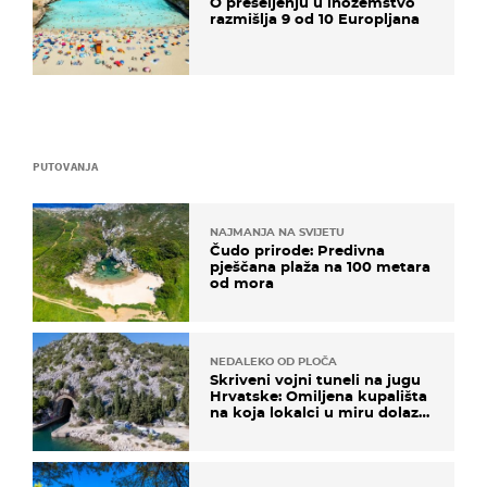
O preseljenju u inozemstvo
razmišlja 9 od 10 Europljana
PUTOVANJA
NAJMANJA NA SVIJETU
Čudo prirode: Predivna
pješčana plaža na 100 metara
od mora
NEDALEKO OD PLOČA
Skriveni vojni tuneli na jugu
Hrvatske: Omiljena kupališta
na koja lokalci u miru dolaze
roniti i skakati u more