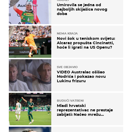
Umirovila se jedna od
najboljih skijašica novog
doba
NEMA KRAJA
Novi šok u teniskom svijetu:
Alcaraz propušta Cincinatti,
hoće li igrati na US Openu?
SVE OBJAVIO
VIDEO Australac ošišao
Modrića i pokazao novu
Lukinu frizuru
BUDUĆI VATRENI
Mladi hrvatski
reprezentativac ne prestaje
zabijati: Načeo mrežu
bugarskog velikana