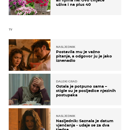
ali njima ne: Ovo cvijeće
uživa i na plus 40
TV
NASLJEDNIK
Postavila mu je važno
pitanje, a odgovor ju je jako
iznenadio
DALEKI GRAD
Ostala je potpuno sama –
stigle su je posljedice njezinih
postupaka
NASLJEDNIK
Nasljednik: Saznala je datum
vjenčanja - udaje se za dva
tjedna