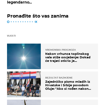
legendarno...
Pronađite što vas zanima
VIJESTI
VREMENSKA PROGNOZA
Nakon vrhunca toplinskog
vala stiže osvježenje: Dokad
će trajati otkrio je
meteorolog
REZULTAT RAZMJENE
Zajedničko pismo mladih iz
Hrvatske i Srbije povodom
Oluje: "Ako si rođen nakon
'95..."