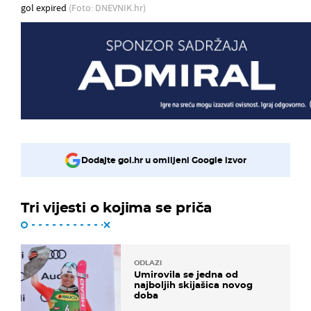
gol expired
(Foto: DNEVNIK.hr)
Dodajte gol.hr u omiljeni Google izvor
Tri vijesti o kojima se priča
ODLAZI
Umirovila se jedna od
najboljih skijašica novog
doba