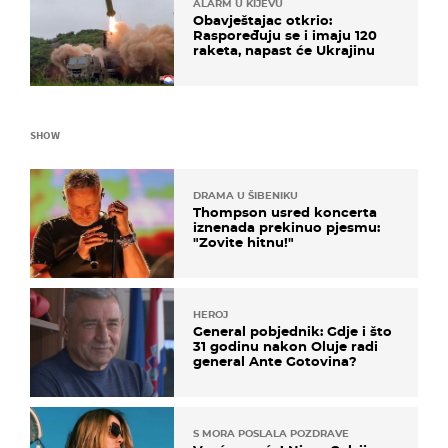
ALARM U KIJEVU
Obavještajac otkrio:
Raspoređuju se i imaju 120
raketa, napast će Ukrajinu
SHOW
DRAMA U ŠIBENIKU
Thompson usred koncerta
iznenada prekinuo pjesmu:
"Zovite hitnu!"
HEROJ
General pobjednik: Gdje i što
31 godinu nakon Oluje radi
general Ante Gotovina?
S MORA POSLALA POZDRAVE