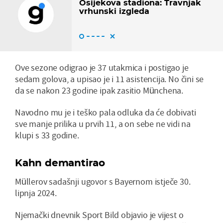
Osijekova stadiona: Travnjak
vrhunski izgleda
Ove sezone odigrao je 37 utakmica i postigao je
sedam golova, a upisao je i 11 asistencija. No čini se
da se nakon 23 godine ipak zasitio Münchena.
Navodno mu je i teško pala odluka da će dobivati
sve manje prilika u prvih 11, a on sebe ne vidi na
klupi s 33 godine.
Kahn demantirao
Müllerov sadašnji ugovor s Bayernom istječe 30.
lipnja 2024.
Njemački dnevnik Sport Bild objavio je vijest o