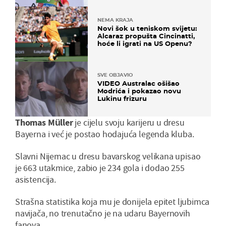
NEMA KRAJA
Novi šok u teniskom svijetu:
Alcaraz propušta Cincinatti,
hoće li igrati na US Openu?
SVE OBJAVIO
VIDEO Australac ošišao
Modrića i pokazao novu
Lukinu frizuru
Thomas Müller
je cijelu svoju karijeru u dresu
Bayerna i već je postao hodajuća legenda kluba.
Slavni Nijemac u dresu bavarskog velikana upisao
je 663 utakmice, zabio je 234 gola i dodao 255
asistencija.
Strašna statistika koja mu je donijela epitet ljubimca
navijača, no trenutačno je na udaru Bayernovih
fanova.