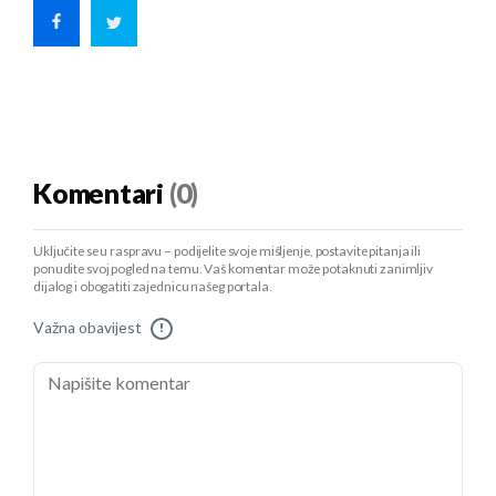
Komentari
(0)
Uključite se u raspravu – podijelite svoje mišljenje, postavite pitanja ili
ponudite svoj pogled na temu. Vaš komentar može potaknuti zanimljiv
dijalog i obogatiti zajednicu našeg portala.
Važna obavijest
!