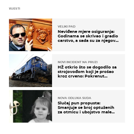
VIJESTI
VELIKI PAD
Neviđene mjere osiguranja:
Godinama se skrivao i gradio
carstvo, a sada su za njegovo
izručenje naručili posebno
vozilo
NOVI INCIDENT NA PRUZI
HŽ otkrio što se dogodilo sa
strojovođom koji je prošao
kroz crveno: Pokrenut
inspekcijski nadzor
NOVA ODLUKA SUDA
Slučaj pun propusta:
Smanjuje se broj optuženih
za otmicu i ubojstvo male
Danke