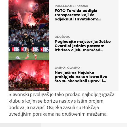
POGLEDAJTE PORUKU
FOTO Torcida podigla
transparente koji će
odjeknuti Hrvatskom:
Prozvali "moralne vertikale"
ODUŠEVIO
Pogledajte majstoriju: Joško
Gvardiol jednim potezom
izbrisao cijelu momčad
Atletica
JASNO I GLASNO
Navijačima Hajduka
prekipjelo nakon Istre: Evo
što su skandirali upravi i
predsjedniku Biliću
Slavonski prvoligaš je tako prodao najboljeg igrača
klubu s kojim se bori za naslov s istim brojem
bodova, a navijači Osijeka zasuli su Bokčaja
uvredljivim porukama na društvenim mrežama.