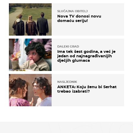
SLUČAJNA OBITELJ
Nova TV donosi novu
domaću seriju!
DALEKI GRAD
Ima tek šest godina, a već je
jedan od najnagrađivanijih
dječjih glumaca
NASLJEDNIK
ANKETA: Koju ženu bi Serhat
trebao izabrati?