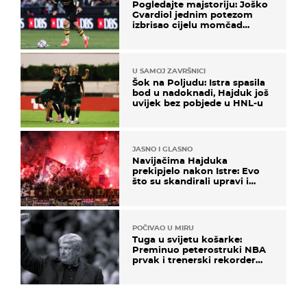
Pogledajte majstoriju: Joško
Gvardiol jednim potezom
izbrisao cijelu momčad
Atletica
U SAMOJ ZAVRŠNICI
Šok na Poljudu: Istra spasila
bod u nadoknadi, Hajduk još
uvijek bez pobjede u HNL-u
JASNO I GLASNO
Navijačima Hajduka
prekipjelo nakon Istre: Evo
što su skandirali upravi i
predsjedniku Biliću
POČIVAO U MIRU
Tuga u svijetu košarke:
Preminuo peterostruki NBA
prvak i trenerski rekorder
lige