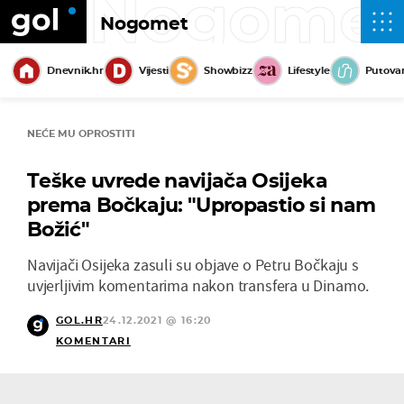
Nogome
Nogomet
Dnevnik.hr
Vijesti
Showbizz
Lifestyle
Putova
NEĆE MU OPROSTITI
Teške uvrede navijača Osijeka
prema Bočkaju: "Upropastio si nam
Božić"
Navijači Osijeka zasuli su objave o Petru Bočkaju s
uvjerljivim komentarima nakon transfera u Dinamo.
GOL.HR
24.12.2021 @ 16:20
KOMENTARI