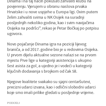
Dinama i na taj način pokušati zahvaliti klubu na
povjerenju. Vjerujem u obranu naslova prvaka
Hrvatske i u nove uspjehe u Europa ligi. Ovim putem
želim zahvaliti svima u NK Osijek na suradnji
posljednjih nekoliko godina, kao i svim navijačima
Osijeka na podršci", rekao je Petar Bočkaj po potpisu
ugovora.
Novo pojačanje Dinama igra na poziciji lijevog
braniča, a od 2017. godine bio je u redovima Osijeka.
U prvom dijelu aktualne sezone nalazi se na prvom
mjestu Prve lige u kategoriji asistencija s ukupno
šest asista za gol, a ujedno je i vodeći u kategoriji
ključnih dodavanja s brojkom od čak 58.
Njegove kvalitete svakako su sjajni centaršutevi,
precizni udarci izvana, kao i odlični slobodni udarci
koje smo imali prilike gledati u posljednje vrijeme.
PODIJELI