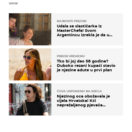
SHOW
BAJKOVITI PRIZORI
Udala se slastičarka iz
MasterChefa! Svom
Argentincu izrekla je da u
rodnoj Hercegovini
PRKOSI VREMENU
Tko bi joj dao 58 godina?
Duboko rezani kupaći stavio
je njezine adute u prvi plan
ČUVA USPOMENU NA NJEGA
Njezinog oca obožavala je
cijela Hrvatska! Kći
neprežaljenog pjevača
projurila špicom na dva
kotača