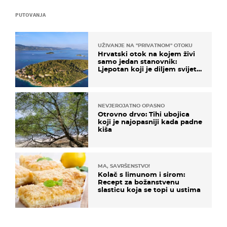
PUTOVANJA
UŽIVANJE NA "PRIVATNOM" OTOKU
Hrvatski otok na kojem živi
samo jedan stanovnik:
Ljepotan koji je diljem svijeta
poznat po svojem "bijelom
zlatu"
NEVJEROJATNO OPASNO
Otrovno drvo: Tihi ubojica
koji je najopasniji kada padne
kiša
MA, SAVRŠENSTVO!
Kolač s limunom i sirom:
Recept za božanstvenu
slasticu koja se topi u ustima