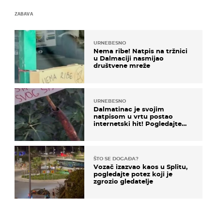
ZABAVA
URNEBESNO
Nema ribe! Natpis na tržnici
u Dalmaciji nasmijao
društvene mreže
URNEBESNO
Dalmatinac je svojim
natpisom u vrtu postao
internetski hit! Pogledajte
što je napisao
ŠTO SE DOGAĐA?
Vozač izazvao kaos u Splitu,
pogledajte potez koji je
zgrozio gledatelje