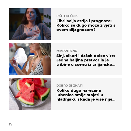
PIŠE LIJEČNIK
Fibrilacija atrija i prognoza:
Koliko se dugo može živjeti s
ovom dijagnozom?
MIKROTREND
Sinj, alkari i dašak dolce vite:
Jedna haljina pretvorila je
tribine u scenu iz talijanskog
filma
DOBRO JE ZNATI
Koliko dugo narezana
lubenica smije stajati u
hladnjaku i kada je više nije
sigurno jesti?
TV