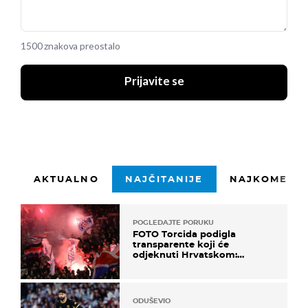
1500 znakova preostalo
Prijavite se
AKTUALNO
NAJČITANIJE
NAJKOMENTI
POGLEDAJTE PORUKU
FOTO Torcida podigla
transparente koji će
odjeknuti Hrvatskom:
Prozvali "moralne vertikale"
ODUŠEVIO