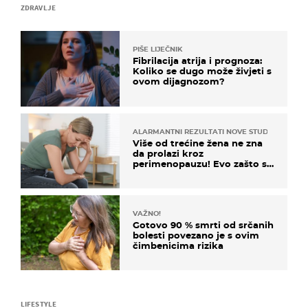
ZDRAVLJE
PIŠE LIJEČNIK
Fibrilacija atrija i prognoza:
Koliko se dugo može živjeti s
ovom dijagnozom?
ALARMANTNI REZULTATI NOVE STUDIJE
Više od trećine žena ne zna
da prolazi kroz
perimenopauzu! Evo zašto su
simptomi toliko zbunjujući
VAŽNO!
Gotovo 90 % smrti od srčanih
bolesti povezano je s ovim
čimbenicima rizika
LIFESTYLE