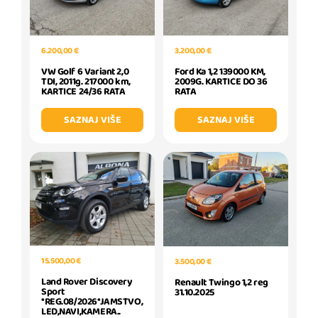
6.200,00 €
3.200,00 €
VW Golf 6 Variant 2,0
Ford Ka 1,2 139000 KM,
TDI, 2011g. 217000 km,
2009G. KARTICE DO 36
KARTICE 24/36 RATA
RATA
SAZNAJ VIŠE
SAZNAJ VIŠE
15.500,00 €
3.500,00 €
Land Rover Discovery
Renault Twingo 1,2 reg
Sport
31.10.2025
*REG.08/2026*JAMSTVO,
LED,NAVI,KAMERA..