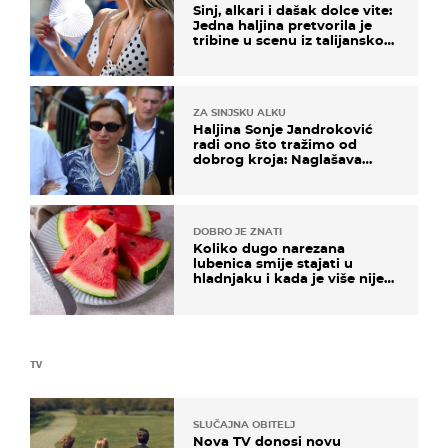
Sinj, alkari i dašak dolce vite:
Jedna haljina pretvorila je
tribine u scenu iz talijanskog
filma
ZA SINJSKU ALKU
Haljina Sonje Jandroković
radi ono što tražimo od
dobrog kroja: Naglašava
struk, a sada je i na sniženju
DOBRO JE ZNATI
Koliko dugo narezana
lubenica smije stajati u
hladnjaku i kada je više nije
sigurno jesti?
TV
SLUČAJNA OBITELJ
Nova TV donosi novu