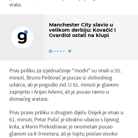
vrata.
Manchester City slavio u
velikom derbiju: Kovačić i
Gvardiol ostali na klupi
Prvu priliku za izjednačenje "modri" su imali u 55.
minuti, Bruno Petković je pucao iz slobodnog
udarca, ali je pogodio zid. U 61. minuti je glavom
zaprijetio i Arijan Ademi, ali je pucao ravno u
domaćeg vratara.
Prvu pravu priliku u drugom dijelu Osijek je imao u
61. minuti, Petar Pušić je idealno ubacio s lijevog
krila, a Marin Prekodravac je neometan pucao
glavom sa 8-9 metara, ali je loptu poslao visoko