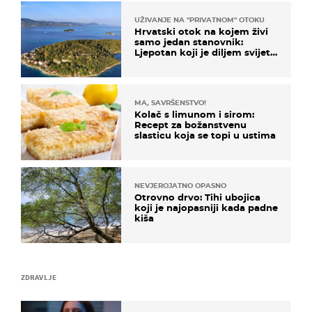
UŽIVANJE NA "PRIVATNOM" OTOKU
Hrvatski otok na kojem živi
samo jedan stanovnik:
Ljepotan koji je diljem svijeta
poznat po svojem "bijelom
zlatu"
MA, SAVRŠENSTVO!
Kolač s limunom i sirom:
Recept za božanstvenu
slasticu koja se topi u ustima
NEVJEROJATNO OPASNO
Otrovno drvo: Tihi ubojica
koji je najopasniji kada padne
kiša
ZDRAVLJE