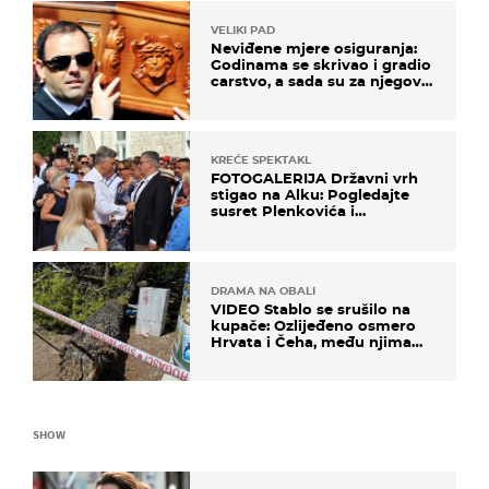
VELIKI PAD
Neviđene mjere osiguranja:
Godinama se skrivao i gradio
carstvo, a sada su za njegovo
izručenje naručili posebno
vozilo
KREĆE SPEKTAKL
FOTOGALERIJA Državni vrh
stigao na Alku: Pogledajte
susret Plenkovića i
Milanovića
DRAMA NA OBALI
VIDEO Stablo se srušilo na
kupače: Ozlijeđeno osmero
Hrvata i Čeha, među njima
ima i djece
SHOW