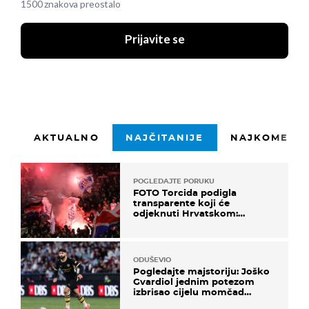
1500 znakova preostalo
Prijavite se
AKTUALNO
NAJČITANIJE
NAJKOMENTI
POGLEDAJTE PORUKU
FOTO Torcida podigla
transparente koji će
odjeknuti Hrvatskom:
Prozvali "moralne vertikale"
ODUŠEVIO
Pogledajte majstoriju: Joško
Gvardiol jednim potezom
izbrisao cijelu momčad
Atletica