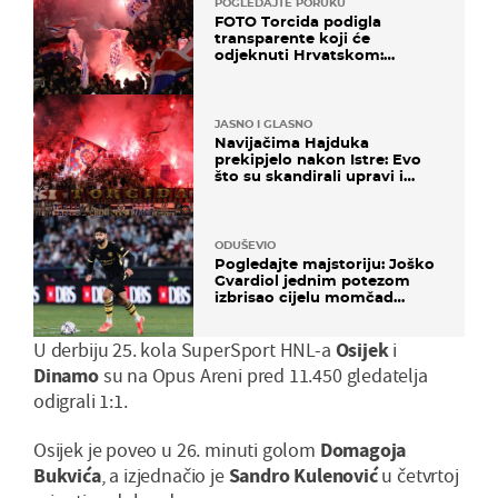
POGLEDAJTE PORUKU
FOTO Torcida podigla
transparente koji će
odjeknuti Hrvatskom:
Prozvali "moralne vertikale"
JASNO I GLASNO
Navijačima Hajduka
prekipjelo nakon Istre: Evo
što su skandirali upravi i
predsjedniku Biliću
ODUŠEVIO
Pogledajte majstoriju: Joško
Gvardiol jednim potezom
izbrisao cijelu momčad
Atletica
U derbiju 25. kola SuperSport HNL-a
Osijek
i
Dinamo
su na Opus Areni pred 11.450 gledatelja
odigrali 1:1.
Osijek je poveo u 26. minuti golom
Domagoja
Bukvića
, a izjednačio je
Sandro Kulenović
u četvrtoj