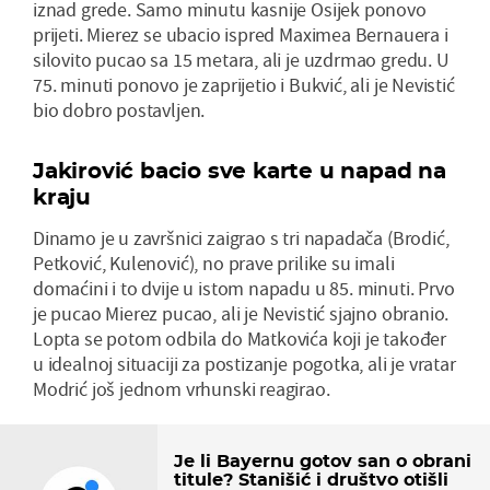
iznad grede. Samo minutu kasnije Osijek ponovo
prijeti. Mierez se ubacio ispred Maximea Bernauera i
silovito pucao sa 15 metara, ali je uzdrmao gredu. U
75. minuti ponovo je zaprijetio i Bukvić, ali je Nevistić
bio dobro postavljen.
Jakirović bacio sve karte u napad na
kraju
Dinamo je u završnici zaigrao s tri napadača (Brodić,
Petković, Kulenović), no prave prilike su imali
domaćini i to dvije u istom napadu u 85. minuti. Prvo
je pucao Mierez pucao, ali je Nevistić sjajno obranio.
Lopta se potom odbila do Matkovića koji je također
u idealnoj situaciji za postizanje pogotka, ali je vratar
Modrić još jednom vrhunski reagirao.
Je li Bayernu gotov san o obrani
titule? Stanišić i društvo otišli