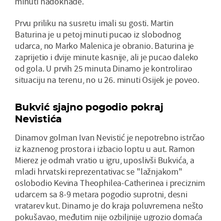
minuti nadoknade.
Prvu priliku na susretu imali su gosti. Martin
Baturina je u petoj minuti pucao iz slobodnog
udarca, no Marko Malenica je obranio. Baturina je
zaprijetio i dvije minute kasnije, ali je pucao daleko
od gola. U prvih 25 minuta Dinamo je kontrolirao
situaciju na terenu, no u 26. minuti Osijek je poveo.
Bukvić sjajno pogodio pokraj
Nevistića
Dinamov golman Ivan Nevistić je nepotrebno istrčao
iz kaznenog prostora i izbacio loptu u aut. Ramon
Mierez je odmah vratio u igru, uposlivši Bukvića, a
mladi hrvatski reprezentativac se "lažnjakom"
oslobodio Kevina Theophilea-Catherinea i preciznim
udarcem sa 8-9 metara pogodio suprotni, desni
vratarev kut. Dinamo je do kraja poluvremena nešto
pokušavao, međutim nije ozbiljnije ugrozio domaća