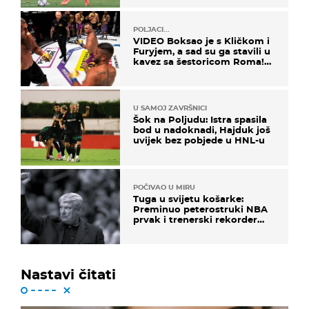
POLJACI...
VIDEO Boksao je s Kličkom i
Furyjem, a sad su ga stavili u
kavez sa šestoricom Roma!
Pogledajte kako je završilo
U SAMOJ ZAVRŠNICI
Šok na Poljudu: Istra spasila
bod u nadoknadi, Hajduk još
uvijek bez pobjede u HNL-u
POČIVAO U MIRU
Tuga u svijetu košarke:
Preminuo peterostruki NBA
prvak i trenerski rekorder
lige
Nastavi čitati