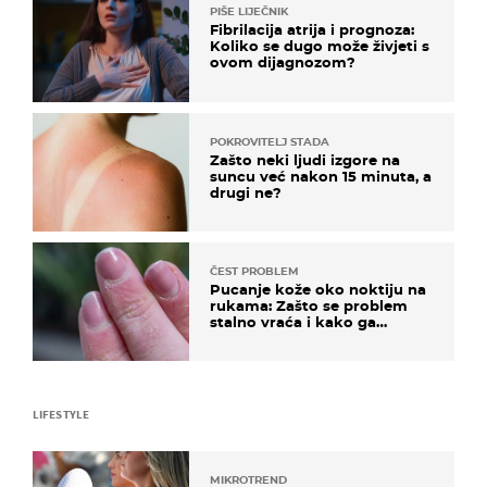
PIŠE LIJEČNIK
Fibrilacija atrija i prognoza:
Koliko se dugo može živjeti s
ovom dijagnozom?
POKROVITELJ STADA
Zašto neki ljudi izgore na
suncu već nakon 15 minuta, a
drugi ne?
ČEST PROBLEM
Pucanje kože oko noktiju na
rukama: Zašto se problem
stalno vraća i kako ga
zaustaviti?
LIFESTYLE
MIKROTREND