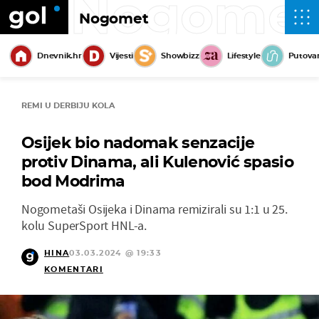
Nogome
Nogomet
Dnevnik.hr
Vijesti
Showbizz
Lifestyle
Putova
REMI U DERBIJU KOLA
Osijek bio nadomak senzacije
protiv Dinama, ali Kulenović spasio
bod Modrima
Nogometaši Osijeka i Dinama remizirali su 1:1 u 25.
kolu SuperSport HNL-a.
HINA
03.03.2024 @ 19:33
KOMENTARI