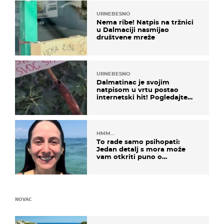
URNEBESNO
Nema ribe! Natpis na tržnici
u Dalmaciji nasmijao
društvene mreže
URNEBESNO
Dalmatinac je svojim
natpisom u vrtu postao
internetski hit! Pogledajte
što je napisao
HMM…
To rade samo psihopati:
Jedan detalj s mora može
vam otkriti puno o
prijateljima
NOVAC