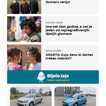
domaću seriju!
DALEKI GRAD
Ima tek šest godina, a već je
jedan od najnagrađivanijih
dječjih glumaca
NASLJEDNIK
ANKETA: Koju ženu bi Serhat
trebao izabrati?