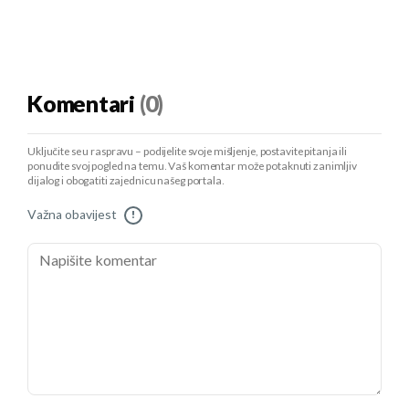
Komentari
(0)
Uključite se u raspravu – podijelite svoje mišljenje, postavite pitanja ili
ponudite svoj pogled na temu. Vaš komentar može potaknuti zanimljiv
dijalog i obogatiti zajednicu našeg portala.
Važna obavijest
!