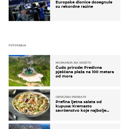
Europske dionice dosegnule
su rekordne razine
PUTOVANJA
NAJMANJA NA SVIJETU
Čudo prirode: Predivna
pješčana plaža na 100 metara
od mora
OBVEZNO PROBATI!
Prefina ljetna salata od
kupusa: Kremasto
savršenstvo koje najbolje
paše uz pečeno meso