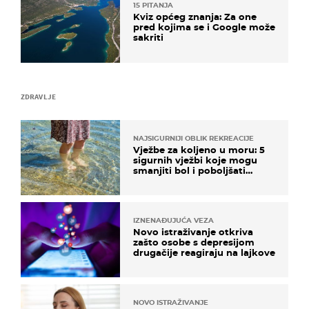
15 PITANJA
Kviz općeg znanja: Za one
pred kojima se i Google može
sakriti
ZDRAVLJE
NAJSIGURNIJI OBLIK REKREACIJE
Vježbe za koljeno u moru: 5
sigurnih vježbi koje mogu
smanjiti bol i poboljšati
pokretljivost
IZNENAĐUJUĆA VEZA
Novo istraživanje otkriva
zašto osobe s depresijom
drugačije reagiraju na lajkove
NOVO ISTRAŽIVANJE