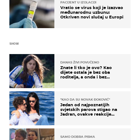
PACIJENT U IZOLACIJI
Vratio se virus koji je izazvao
međunarodnu uzbunu:
Otkriven novi slučaj u Europi
SHOW
DANAS ŽIVI POVUČENO
Znate li tko je ovo? Kao
dijete ostala je bez oba
roditelja, a onda i bez
milijuna koje je trebala
naslijediti
"KAO DA SU NOVAK ĐOKOVIĆ"
Jedan od najpoznatijih
svjetskih parova stigao na
Jadran, ovakve reakcije
vjerojatno nisu očekivali
SAMO DOBRA PISMA