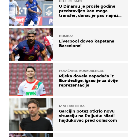
GDJE ĆE SAD?
U Dinamu je prošle godine
predstavljen kao mega
transfer, danas je pao najniže
u karijeri
BOMBA!
Liverpool doveo kapetana
Barcelone!
POJAČANJE KONKURENCIJE
Rijeka dovela napadača iz
Bundeslige, igrao je za dvije
reprezentacije
IZ VEDRA NEBA
Garcijin potez otkrio novu
situaciju na Poljudu: Mladi
hajdukovac pred odlaskom