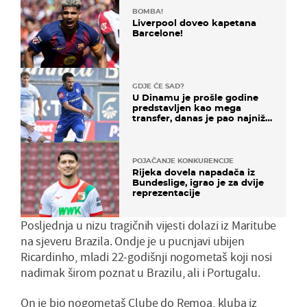
BOMBA!
Liverpool doveo kapetana
Barcelone!
GDJE ĆE SAD?
U Dinamu je prošle godine
predstavljen kao mega
transfer, danas je pao najniže
u karijeri
POJAČANJE KONKURENCIJE
Rijeka dovela napadača iz
Bundeslige, igrao je za dvije
reprezentacije
Posljednja u nizu tragičnih vijesti dolazi iz Maritube
na sjeveru Brazila. Ondje je u pucnjavi ubijen
Ricardinho, mladi 22-godišnji nogometaš koji nosi
nadimak širom poznat u Brazilu, ali i Portugalu.
On je bio nogometaš Clube do Remoa, kluba iz