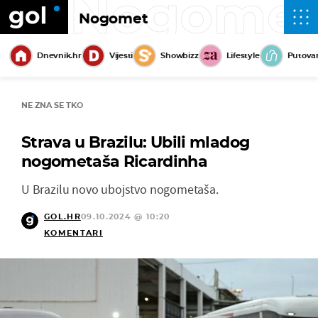
Nogome
Nogomet
Dnevnik.hr
Vijesti
Showbizz
Lifestyle
Putova
NE ZNA SE TKO
Strava u Brazilu: Ubili mladog
nogometaša Ricardinha
U Brazilu novo ubojstvo nogometaša.
GOL.HR
09.10.2024 @ 10:20
KOMENTARI