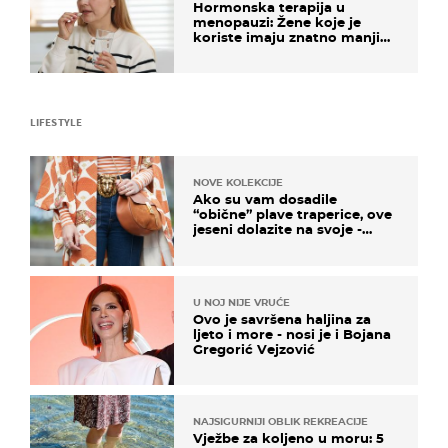
Hormonska terapija u
menopauzi: Žene koje je
koriste imaju znatno manji
rizik od ovoga
LIFESTYLE
NOVE KOLEKCIJE
Ako su vam dosadile
“obične” plave traperice, ove
jeseni dolazite na svoje -
izdvajamo 15 hit modela
U NOJ NIJE VRUĆE
Ovo je savršena haljina za
ljeto i more - nosi je i Bojana
Gregorić Vejzović
NAJSIGURNIJI OBLIK REKREACIJE
Vježbe za koljeno u moru: 5