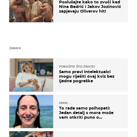
Poslušajte kako to zvuči kad
Nina Badrić i Jakov Jozinović
zapjevaju Oliverov hit!
ZABAVA
POKAŽITE ŠTO ZNATE!
Samo pravi intelektualci
mogu riješiti ovaj kviz bez
ijedne pogreške
HMM…
To rade samo psihopati:
Jedan detalj s mora može
vam otkriti puno o
prijateljima