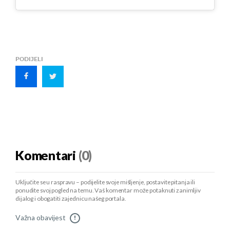
PODIJELI
Komentari
(0)
Uključite se u raspravu – podijelite svoje mišljenje, postavite pitanja ili
ponudite svoj pogled na temu. Vaš komentar može potaknuti zanimljiv
dijalog i obogatiti zajednicu našeg portala.
Važna obavijest
!