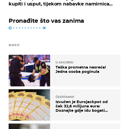
kupiti i usput, tijekom nabavke namirnica...
Pronađite što vas zanima
VIJESTI
U ZAGORJU
Teška prometna nesreća!
Jedna osoba poginula
ČESTITAMO!
Izvučen je Eurojackpot od
čak 32,6 milijuna eura:
Doznajte gdje idu bogati
dobitci u Hrvatskoj