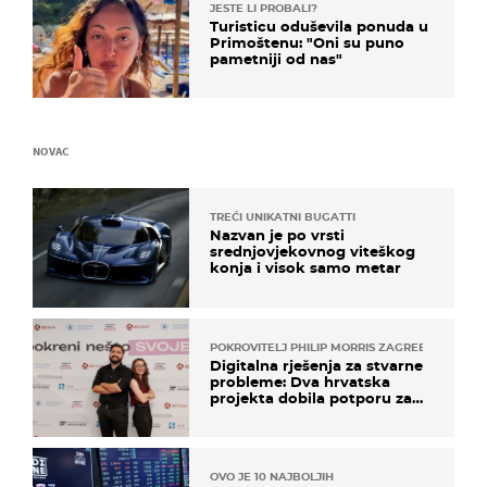
JESTE LI PROBALI?
Turisticu oduševila ponuda u
Primoštenu: "Oni su puno
pametniji od nas"
NOVAC
TREĆI UNIKATNI BUGATTI
Nazvan je po vrsti
srednjovjekovnog viteškog
konja i visok samo metar
POKROVITELJ PHILIP MORRIS ZAGREB
Digitalna rješenja za stvarne
probleme: Dva hrvatska
projekta dobila potporu za
razvoj
OVO JE 10 NAJBOLJIH