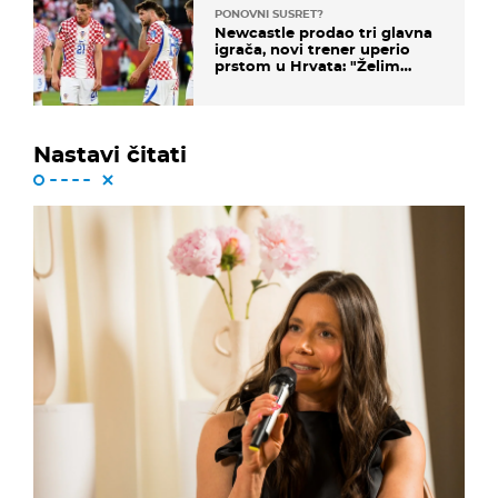
PONOVNI SUSRET?
Newcastle prodao tri glavna
igrača, novi trener uperio
prstom u Hrvata: "Želim
njega!"
Nastavi čitati