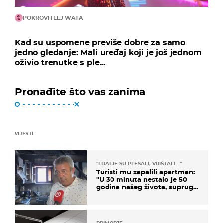
POKROVITELJ WATA
Kad su uspomene previše dobre za samo
jedno gledanje: Mali uređaj koji je još jednom
oživio trenutke s ple...
Pronađite što vas zanima
VIJESTI
"I DALJE SU PLESALI, VRIŠTALI..."
Turisti mu zapalili apartman:
"U 30 minuta nestalo je 50
godina našeg života, supruga
i ja ne možemo oka sklopiti"
PRIMORJE