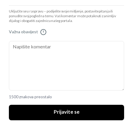
Uključite se u raspravu – podijelite svoje mišljenje, postavite pitanja ili
ponudite svoj pogled na temu. Vaš komentar može potaknuti zanimljiv
dijalog i obogatiti zajednicu našeg portala.
Važna obavijest
!
1500 znakova preostalo
Prijavite se