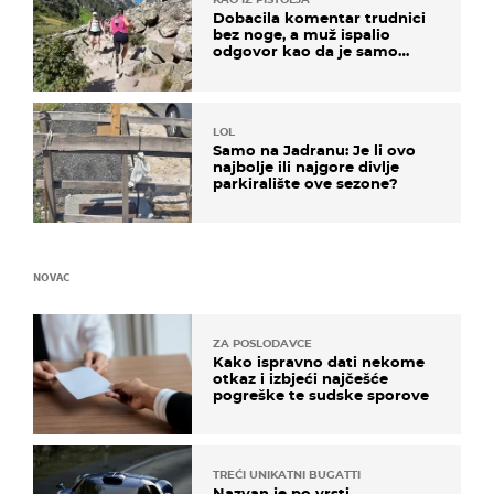
Dobacila komentar trudnici
bez noge, a muž ispalio
odgovor kao da je samo
čekao…
LOL
Samo na Jadranu: Je li ovo
najbolje ili najgore divlje
parkiralište ove sezone?
NOVAC
ZA POSLODAVCE
Kako ispravno dati nekome
otkaz i izbjeći najčešće
pogreške te sudske sporove
TREĆI UNIKATNI BUGATTI
Nazvan je po vrsti