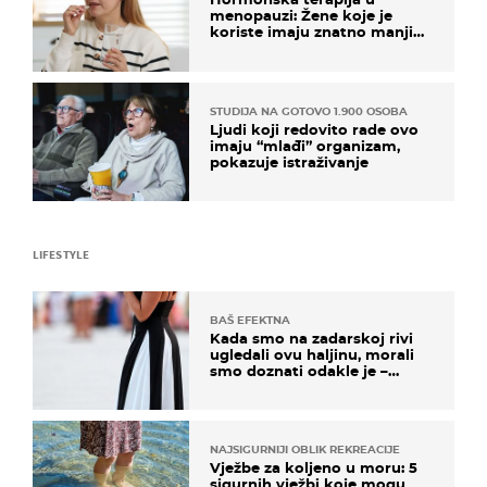
menopauzi: Žene koje je
koriste imaju znatno manji
rizik od ovoga
STUDIJA NA GOTOVO 1.900 OSOBA
Ljudi koji redovito rade ovo
imaju “mlađi” organizam,
pokazuje istraživanje
LIFESTYLE
BAŠ EFEKTNA
Kada smo na zadarskoj rivi
ugledali ovu haljinu, morali
smo doznati odakle je –
košta samo 18 eura
NAJSIGURNIJI OBLIK REKREACIJE
Vježbe za koljeno u moru: 5
sigurnih vježbi koje mogu