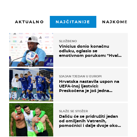
AKTUALNO
NAJČITANIJE
NAJKOMENTI
SLUŽBENO
Vinicius donio konačnu
odluku, oglasio se
emotivnom porukom: "Hvala
vam svima"
SJAJAN TJEDAN U EUROPI
Hrvatska nastavila uspon na
UEFA-inoj ljestvici:
Preskočena je još jedna
država
SLAŽE SE STOŽER
Daliću će se pridružiti jedan
od omiljenih Vatrenih,
pomoćnici i dalje dvoje oko
ponude