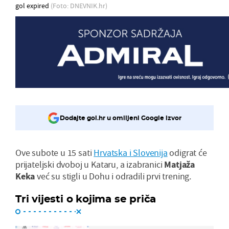
gol expired
(Foto: DNEVNIK.hr)
Dodajte gol.hr u omiljeni Google izvor
Ove subote u 15 sati
Hrvatska i Slovenija
odigrat će
prijateljski dvoboj u Kataru, a izabranici
Matjaža
Keka
već su stigli u Dohu i odradili prvi trening.
Tri vijesti o kojima se priča