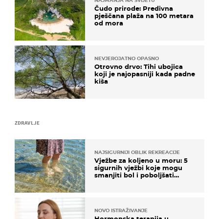
NAJMANJA NA SVIJETU
Čudo prirode: Predivna
pješčana plaža na 100 metara
od mora
NEVJEROJATNO OPASNO
Otrovno drvo: Tihi ubojica
koji je najopasniji kada padne
kiša
ZDRAVLJE
NAJSIGURNIJI OBLIK REKREACIJE
Vježbe za koljeno u moru: 5
sigurnih vježbi koje mogu
smanjiti bol i poboljšati
pokretljivost
NOVO ISTRAŽIVANJE
Hormonska terapija u