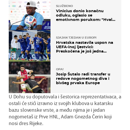
SLUŽBENO
Vinicius donio konačnu
odluku, oglasio se
emotivnom porukom: "Hvala
vam svima"
SJAJAN TJEDAN U EUROPI
Hrvatska nastavila uspon na
UEFA-inoj ljestvici:
Preskočena je još jedna
država
OPA!
Josip Šutalo radi transfer u
redove nogometnog diva i
bivšeg prvaka Europe
U Dohu su doputovala i šestorica reprezentativaca, a
ostali će stići izravno iz svojih klubova u katarsku
bazu slovenske vrste, a među njima je i jedan
nogometaš iz Prve HNL, Adam Gnezda Čerin koji
nosi dres Rijeke.