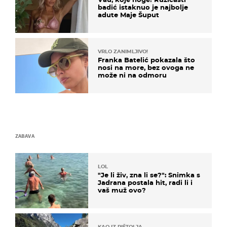
badić istaknuo je najbolje
adute Maje Šuput
VRLO ZANIMLJIVO!
Franka Batelić pokazala što
nosi na more, bez ovoga ne
može ni na odmoru
ZABAVA
LOL
"Je li živ, zna li se?": Snimka s
Jadrana postala hit, radi li i
vaš muž ovo?
KAO IZ PIŠTOLJA