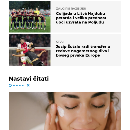
ŽALGIRIS RAZBIJEN
Golijada u Litvi: Hajduku
petarda i velika prednost
uoči uzvrata na Poljudu
OPA!
Josip Šutalo radi transfer u
redove nogometnog diva i
bivšeg prvaka Europe
Nastavi čitati