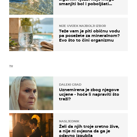
smanjiti bol i poboljšati
pokretljivost
NIJE UVIJEK NAJBOLJI IZBOR
Teže vam je piti običnu vodu
pa posežete za mineralnom?
Evo što to čini organizmu
TV
DALEKI GRAD
Uznemirena je zbog njegove
ucjene - hoće li napraviti što
traži?
NASLJEDNIK
Želi da njih troje sretno žive,
a nije ni svjesna da ga je
odavno izgubila