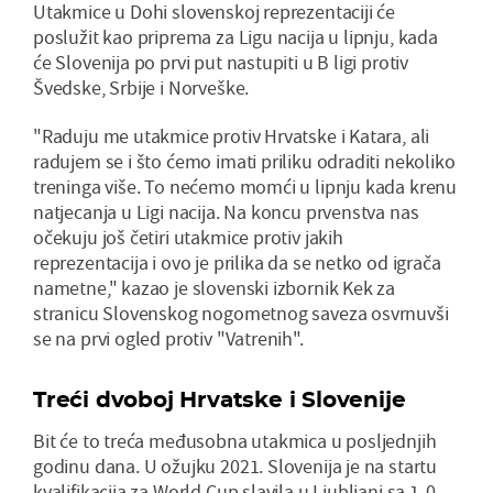
Utakmice u Dohi slovenskoj reprezentaciji će
poslužit kao priprema za Ligu nacija u lipnju, kada
će Slovenija po prvi put nastupiti u B ligi protiv
Švedske, Srbije i Norveške.
"Raduju me utakmice protiv Hrvatske i Katara, ali
radujem se i što ćemo imati priliku odraditi nekoliko
treninga više. To nećemo momći u lipnju kada krenu
natjecanja u Ligi nacija. Na koncu prvenstva nas
očekuju još četiri utakmice protiv jakih
reprezentacija i ovo je prilika da se netko od igrača
nametne," kazao je slovenski izbornik Kek za
stranicu Slovenskog nogometnog saveza osvrnuvši
se na prvi ogled protiv "Vatrenih".
Treći dvoboj Hrvatske i Slovenije
Bit će to treća međusobna utakmica u posljednjih
godinu dana. U ožujku 2021. Slovenija je na startu
kvalifikacija za World Cup slavila u Ljubljani sa 1-0,