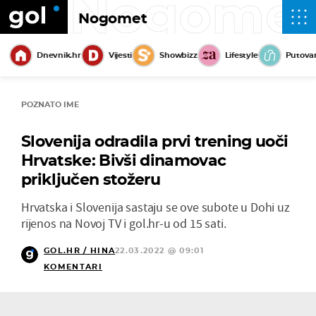
Nogome
Nogomet
Dnevnik.hr
Vijesti
Showbizz
Lifestyle
Putova
POZNATO IME
Slovenija odradila prvi trening uoči
Hrvatske: Bivši dinamovac
priključen stožeru
Hrvatska i Slovenija sastaju se ove subote u Dohi uz
rijenos na Novoj TV i gol.hr-u od 15 sati.
GOL.HR / HINA
22.03.2022 @ 09:01
KOMENTARI