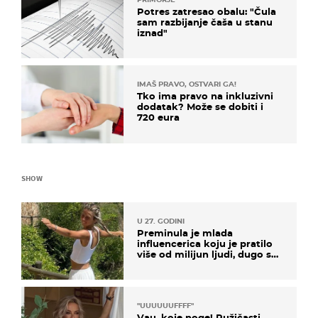
Potres zatresao obalu: "Čula
sam razbijanje čaša u stanu
iznad"
IMAŠ PRAVO, OSTVARI GA!
Tko ima pravo na inkluzivni
dodatak? Može se dobiti i
720 eura
SHOW
U 27. GODINI
Preminula je mlada
influencerica koju je pratilo
više od milijun ljudi, dugo se
borila s opakom bolešću
"UUUUUUFFFF"
Vau, koje noge! Ružičasti