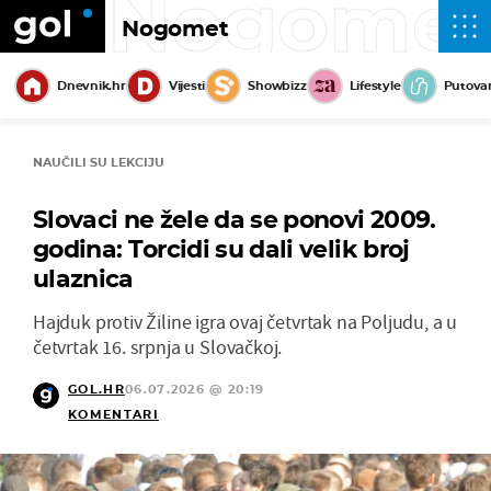
Nogome
Nogomet
Dnevnik.hr
Vijesti
Showbizz
Lifestyle
Putova
NAUČILI SU LEKCIJU
Slovaci ne žele da se ponovi 2009.
godina: Torcidi su dali velik broj
ulaznica
Hajduk protiv Žiline igra ovaj četvrtak na Poljudu, a u
četvrtak 16. srpnja u Slovačkoj.
GOL.HR
06.07.2026 @ 20:19
KOMENTARI