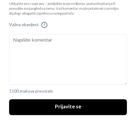
Uključite se u raspravu – podijelite svoje mišljenje, postavite pitanja ili
ponudite svoj pogled na temu. Vaš komentar može potaknuti zanimljiv
dijalog i obogatiti zajednicu našeg portala.
Važna obavijest
!
1500 znakova preostalo
Prijavite se