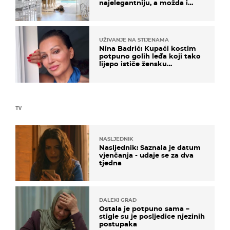
najelegantniju, a možda i
najljepšu bijelu kuhinju
UŽIVANJE NA STIJENAMA
Nina Badrić: Kupaći kostim
potpuno golih leđa koji tako
lijepo ističe žensku
senzualnost
TV
NASLJEDNIK
Nasljednik: Saznala je datum
vjenčanja - udaje se za dva
tjedna
DALEKI GRAD
Ostala je potpuno sama –
stigle su je posljedice njezinih
postupaka