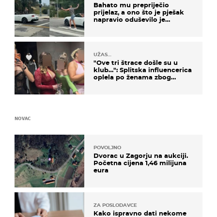
Bahato mu prepriječio
prijelaz, a ono što je pješak
napravio oduševilo je
društvene mreže
UŽAS…
"Ove tri štrace došle su u
klub…": Splitska influencerica
oplela po ženama zbog
užasnog ponašanja
NOVAC
POVOLJNO
Dvorac u Zagorju na aukciji.
Početna cijena 1,46 milijuna
eura
ZA POSLODAVCE
Kako ispravno dati nekome