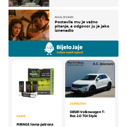
NASLJEDNIK
Postavila mu je važno
pitanje, a odgovor ju je jako
iznenadio
25.800,00 €
08581 Volkswagen T-
Roc 2.0 TDI Style
0,68 €
MIRAGE lovna patrona