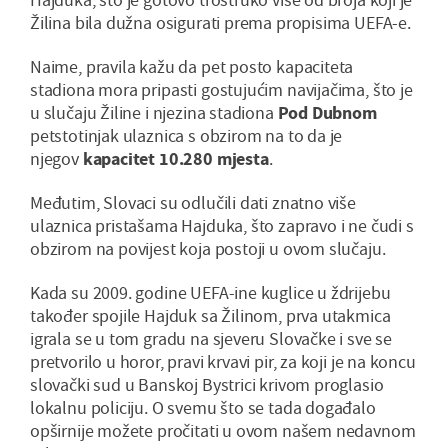
Žilina bila dužna osigurati prema propisima UEFA-e.
Naime, pravila kažu da pet posto kapaciteta
stadiona mora pripasti gostujućim navijačima, što je
u slučaju Žiline i njezina stadiona
Pod Dubnom
petstotinjak ulaznica s obzirom na to da je
njegov
kapacitet 10.280 mjesta
.
Međutim, Slovaci su odlučili dati znatno više
ulaznica pristašama Hajduka, što zapravo i ne čudi s
obzirom na povijest koja postoji u ovom slučaju.
Kada su 2009. godine UEFA-ine kuglice u ždrijebu
također spojile Hajduk sa Žilinom, prva utakmica
igrala se u tom gradu na sjeveru Slovačke i sve se
pretvorilo u horor, pravi krvavi pir, za koji je na koncu
slovački sud u Banskoj Bystrici krivom proglasio
lokalnu policiju. O svemu što se tada događalo
opširnije možete pročitati u ovom našem nedavnom