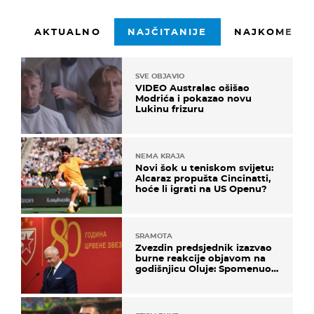
AKTUALNO
NAJČITANIJE
NAJKOMENTI
SVE OBJAVIO
VIDEO Australac ošišao
Modrića i pokazao novu
Lukinu frizuru
NEMA KRAJA
Novi šok u teniskom svijetu:
Alcaraz propušta Cincinatti,
hoće li igrati na US Openu?
SRAMOTA
Zvezdin predsjednik izazvao
burne reakcije objavom na
godišnjicu Oluje: Spomenuo
Knin i srpsku zastavu