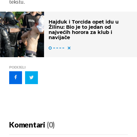
tekstu.
Hajduk i Torcida opet idu u
Žilinu: Bio je to jedan od
najvećih horora za klub i
navijače
PODIJELI
Komentari
(0)