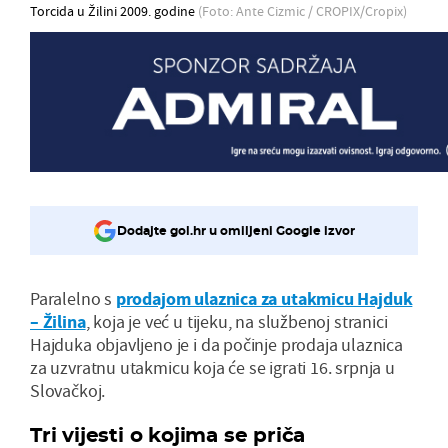
Torcida u Žilini 2009. godine
(Foto: Ante Cizmic / CROPIX/Cropix)
Dodajte gol.hr u omiljeni Google izvor
Paralelno s
prodajom ulaznica za utakmicu Hajduk
– Žilina
, koja je već u tijeku, na službenoj stranici
Hajduka objavljeno je i da počinje prodaja ulaznica
za uzvratnu utakmicu koja će se igrati 16. srpnja u
Slovačkoj.
Tri vijesti o kojima se priča