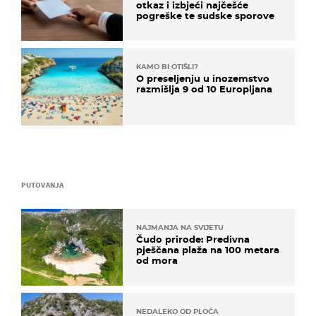
otkaz i izbjeći najčešće
pogreške te sudske sporove
KAMO BI OTIŠLI?
O preseljenju u inozemstvo
razmišlja 9 od 10 Europljana
PUTOVANJA
NAJMANJA NA SVIJETU
Čudo prirode: Predivna
pješčana plaža na 100 metara
od mora
NEDALEKO OD PLOČA