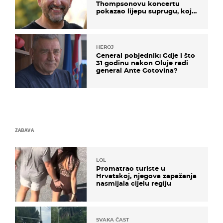
Thompsonovu koncertu
pokazao lijepu suprugu, koja
godinama izbjegava javnost
HEROJ
General pobjednik: Gdje i što
31 godinu nakon Oluje radi
general Ante Gotovina?
ZABAVA
LOL
Promatrao turiste u
Hrvatskoj, njegova zapažanja
nasmijala cijelu regiju
SVAKA ČAST