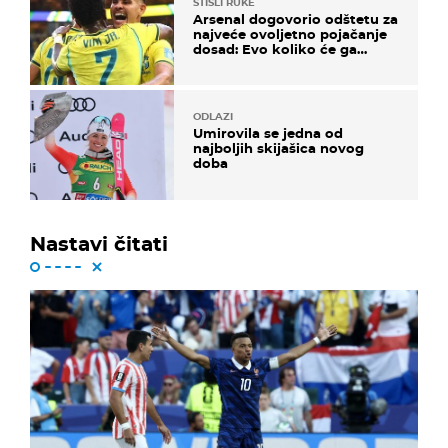
STISLI RUKE
Arsenal dogovorio odštetu za
najveće ovoljetno pojačanje
dosad: Evo koliko će ga
platiti
ODLAZI
Umirovila se jedna od
najboljih skijašica novog
doba
Nastavi čitati