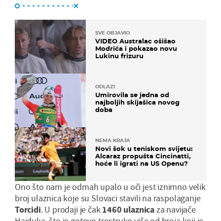
SVE OBJAVIO
VIDEO Australac ošišao
Modrića i pokazao novu
Lukinu frizuru
ODLAZI
Umirovila se jedna od
najboljih skijašica novog
doba
NEMA KRAJA
Novi šok u teniskom svijetu:
Alcaraz propušta Cincinatti,
hoće li igrati na US Openu?
Ono što nam je odmah upalo u oči jest iznimno velik
broj ulaznica koje su Slovaci stavili na raspolaganje
Torcidi
. U prodaji je čak
1460 ulaznica
za navijače
Hajduka, što je gotovo trostruko više od broja koji je