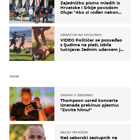
Zajedničko pismo mladih iz
Hrvatske i Srbije povodom
Oluje: "Ako si rođen nakon
'95..."
OBRAČUN NA HAVAJIMA
VIDEO Političar se posvađao
s ljudima na plaži, izbila
tučnjava: Jednim udarcem je
nokautiran
SHOW
DRAMA U ŠIBENIKU
Thompson usred koncerta
iznenada prekinuo pjesmu:
"Zovite hitnu!"
IMAJU TRI KĆERI
Naš saborski zastupnik na