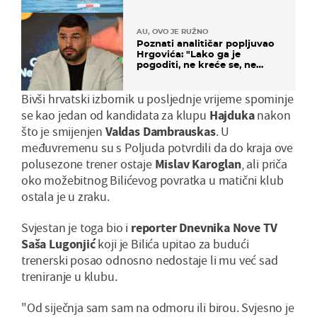
AU, OVO JE RUŽNO
Poznati analitičar popljuvao
Hrgovića: "Lako ga je
pogoditi, ne kreće se, ne
koristi noge..."
Bivši hrvatski izbornik u posljednje vrijeme spominje
se kao jedan od kandidata za klupu
Hajduka
nakon
što je smijenjen
Valdas Dambrauskas
. U
međuvremenu su s Poljuda potvrdili da do kraja ove
polusezone trener ostaje
Mislav Karoglan
, ali priča
oko možebitnog Bilićevog povratka u matični klub
ostala je u zraku.
Svjestan je toga bio i
reporter Dnevnika Nove TV
Saša Lugonjić
koji je Bilića upitao za budući
trenerski posao odnosno nedostaje li mu već sad
treniranje u klubu.
"Od siječnja sam sam na odmoru ili birou. Svjesno je