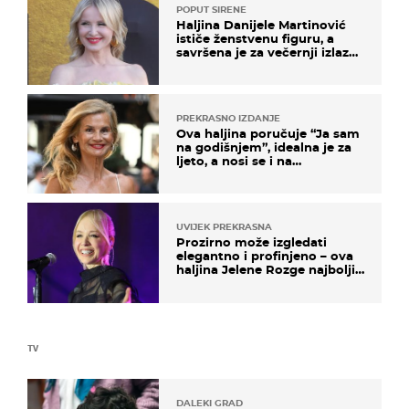
POPUT SIRENE
Haljina Danijele Martinović
ističe ženstvenu figuru, a
savršena je za večernji izlazak
na moru
PREKRASNO IZDANJE
Ova haljina poručuje “Ja sam
na godišnjem”, idealna je za
ljeto, a nosi se i na
zagrebačkoj špici
UVIJEK PREKRASNA
Prozirno može izgledati
elegantno i profinjeno – ova
haljina Jelene Rozge najbolji
je dokaz
TV
DALEKI GRAD