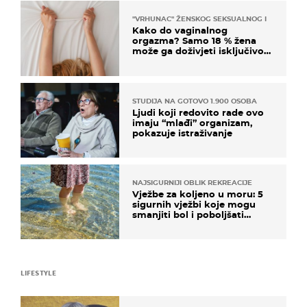
"VRHUNAC" ŽENSKOG SEKSUALNOG ISKUSTVA
Kako do vaginalnog
orgazma? Samo 18 % žena
može ga doživjeti isključivo
na ovaj način
STUDIJA NA GOTOVO 1.900 OSOBA
Ljudi koji redovito rade ovo
imaju “mlađi” organizam,
pokazuje istraživanje
NAJSIGURNIJI OBLIK REKREACIJE
Vježbe za koljeno u moru: 5
sigurnih vježbi koje mogu
smanjiti bol i poboljšati
pokretljivost
LIFESTYLE