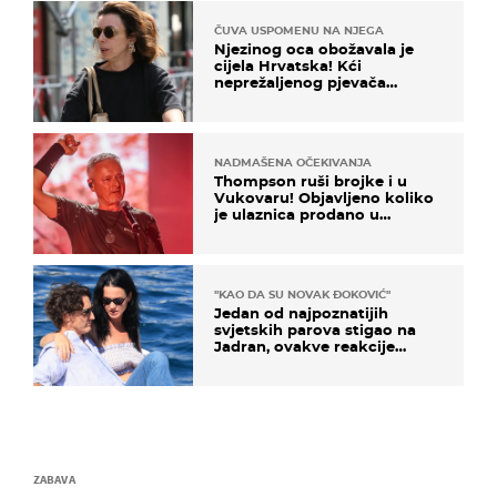
ČUVA USPOMENU NA NJEGA
Njezinog oca obožavala je
cijela Hrvatska! Kći
neprežaljenog pjevača
projurila špicom na dva
kotača
NADMAŠENA OČEKIVANJA
Thompson ruši brojke i u
Vukovaru! Objavljeno koliko
je ulaznica prodano u
kratkom vremenu
"KAO DA SU NOVAK ĐOKOVIĆ"
Jedan od najpoznatijih
svjetskih parova stigao na
Jadran, ovakve reakcije
vjerojatno nisu očekivali
ZABAVA