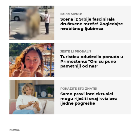
IMPRESIVNO!
Scena iz Srbije fascinirala
društvene mreže! Pogledajte
neobičnog ljubimca
JESTE LI PROBALI?
Turisticu oduševila ponuda u
Primoštenu: "Oni su puno
pametniji od nas"
POKAŽITE ŠTO ZNATE!
Samo pravi intelektualci
mogu riješiti ovaj kviz bez
ijedne pogreške
NOVAC