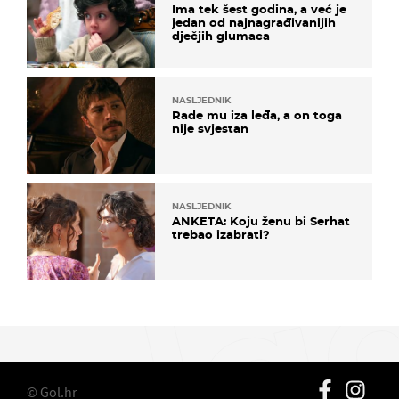
Ima tek šest godina, a već je
jedan od najnagrađivanijih
dječjih glumaca
NASLJEDNIK
Rade mu iza leđa, a on toga
nije svjestan
NASLJEDNIK
ANKETA: Koju ženu bi Serhat
trebao izabrati?
© Gol.hr