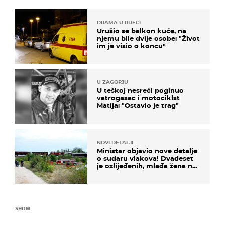
DRAMA U RIJECI
Urušio se balkon kuće, na
njemu bile dvije osobe: "Život
im je visio o koncu"
U ZAGORJU
U teškoj nesreći poginuo
vatrogasac i motociklst
Matija: "Ostavio je trag"
NOVI DETALJI
Ministar objavio nove detalje
o sudaru vlakova! Dvadeset
je ozlijeđenih, mlađa žena na
intenzivnoj
SHOW