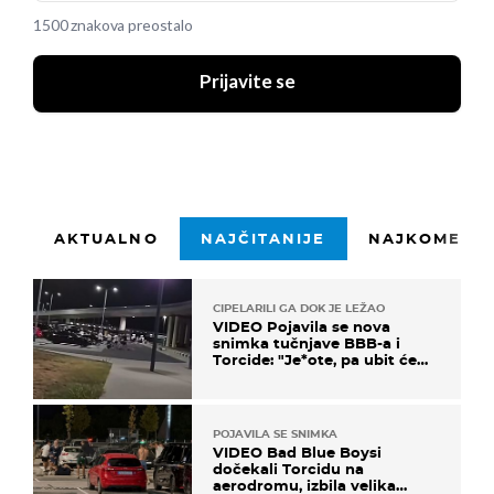
1500 znakova preostalo
Prijavite se
AKTUALNO
NAJČITANIJE
NAJKOMENTI
CIPELARILI GA DOK JE LEŽAO
VIDEO Pojavila se nova
snimka tučnjave BBB-a i
Torcide: "Je*ote, pa ubit će
ga!"
POJAVILA SE SNIMKA
VIDEO Bad Blue Boysi
dočekali Torcidu na
aerodromu, izbila velika