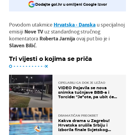
Dodajte gol.hr u omiljeni Google izvor
Povodom utakmice
Hrvatska - Danska
u specijalnoj
emisiji
Nove TV
uz standardnog stručnog
komentatora
Roberta Jarnija
ovaj put bio je i
Slaven Bilić
.
Tri vijesti o kojima se priča
CIPELARILI GA DOK JE LEŽAO
VIDEO Pojavila se nova
snimka tučnjave BBB-a i
Torcide: "Je*ote, pa ubit će
ga!"
DRAMATIČAN PREOKRET
Kakva drama u Zagrebu!
Hrvatska srušila Srbiju i
izborila finale Svjetskog
prvenstva