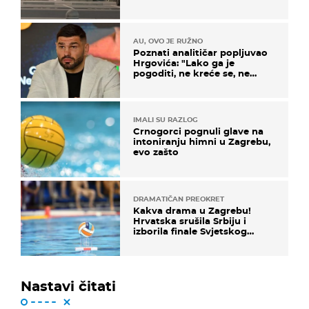
masovna tučnjava
AU, OVO JE RUŽNO
Poznati analitičar popljuvao
Hrgovića: "Lako ga je
pogoditi, ne kreće se, ne
koristi noge..."
IMALI SU RAZLOG
Crnogorci pognuli glave na
intoniranju himni u Zagrebu,
evo zašto
DRAMATIČAN PREOKRET
Kakva drama u Zagrebu!
Hrvatska srušila Srbiju i
izborila finale Svjetskog
prvenstva
Nastavi čitati