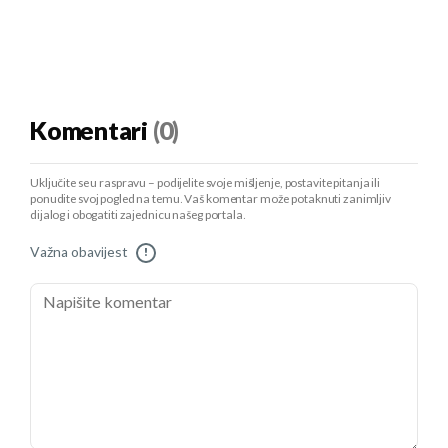
Komentari
(0)
Uključite se u raspravu – podijelite svoje mišljenje, postavite pitanja ili
ponudite svoj pogled na temu. Vaš komentar može potaknuti zanimljiv
dijalog i obogatiti zajednicu našeg portala.
Važna obavijest
!