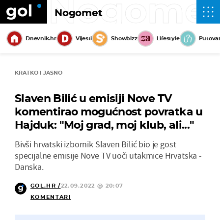
Nogome
Nogomet
Dnevnik.hr
Vijesti
Showbizz
Lifestyle
Putova
KRATKO I JASNO
Slaven Bilić u emisiji Nove TV
komentirao mogućnost povratka u
Hajduk: "Moj grad, moj klub, ali..."
Bivši hrvatski izbornik Slaven Bilić bio je gost
specijalne emisije Nove TV uoči utakmice Hrvatska -
Danska.
GOL.HR /
22.09.2022 @ 20:07
KOMENTARI