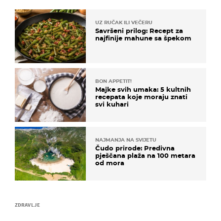
UZ RUČAK ILI VEČERU
Savršeni prilog: Recept za
najfinije mahune sa špekom
BON APPETIT!
Majke svih umaka: 5 kultnih
recepata koje moraju znati
svi kuhari
NAJMANJA NA SVIJETU
Čudo prirode: Predivna
pješčana plaža na 100 metara
od mora
ZDRAVLJE