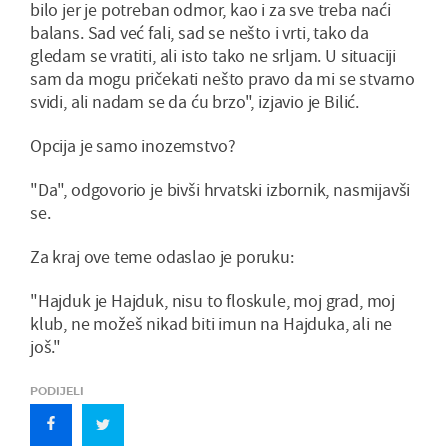
bilo jer je potreban odmor, kao i za sve treba naći
balans. Sad već fali, sad se nešto i vrti, tako da
gledam se vratiti, ali isto tako ne srljam. U situaciji
sam da mogu pričekati nešto pravo da mi se stvarno
svidi, ali nadam se da ću brzo", izjavio je Bilić.
Opcija je samo inozemstvo?
"Da", odgovorio je bivši hrvatski izbornik, nasmijavši
se.
Za kraj ove teme odaslao je poruku:
"Hajduk je Hajduk, nisu to floskule, moj grad, moj
klub, ne možeš nikad biti imun na Hajduka, ali ne
još."
PODIJELI