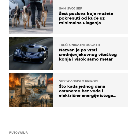
SAM SVOJ ŠEF
Šest poslova koje možete
pokrenuti od kuće uz
minimalna ulaganja
TREĆI UNIKATNI BUGATTI
Nazvan je po vrsti
srednjovjekovnog viteškog
konja i visok samo metar
SUSTAV OVISI O PRIRODI
Što kada jednog dana
ostanemo bez vode i
električne energije istoga
dana?
PUTOVANJA