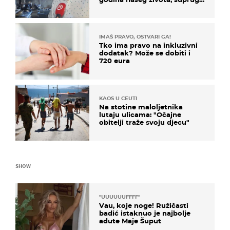
i ja ne možemo oka sklopiti"
IMAŠ PRAVO, OSTVARI GA!
Tko ima pravo na inkluzivni
dodatak? Može se dobiti i
720 eura
KAOS U CEUTI
Na stotine maloljetnika
lutaju ulicama: "Očajne
obitelji traže svoju djecu"
SHOW
"UUUUUUFFFF"
Vau, koje noge! Ružičasti
badić istaknuo je najbolje
adute Maje Šuput