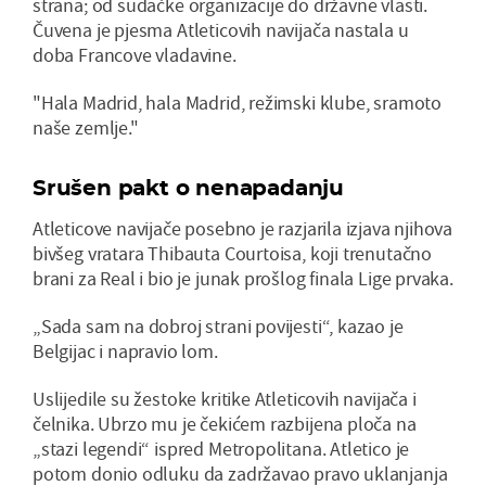
strana; od sudačke organizacije do državne vlasti.
Čuvena je pjesma Atleticovih navijača nastala u
doba Francove vladavine.
"Hala Madrid, hala Madrid, režimski klube, sramoto
naše zemlje."
Srušen pakt o nenapadanju
Atleticove navijače posebno je razjarila izjava njihova
bivšeg vratara Thibauta Courtoisa, koji trenutačno
brani za Real i bio je junak prošlog finala Lige prvaka.
„Sada sam na dobroj strani povijesti“, kazao je
Belgijac i napravio lom.
Uslijedile su žestoke kritike Atleticovih navijača i
čelnika. Ubrzo mu je čekićem razbijena ploča na
„stazi legendi“ ispred Metropolitana. Atletico je
potom donio odluku da zadržavao pravo uklanjanja