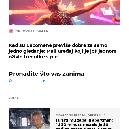
POKROVITELJ WATA
Kad su uspomene previše dobre za samo
jedno gledanje: Mali uređaj koji je još jednom
oživio trenutke s ple...
Pronađite što vas zanima
VIJESTI
"I DALJE SU PLESALI, VRIŠTALI..."
Turisti mu zapalili apartman:
"U 30 minuta nestalo je 50
godina našeg života, supruga