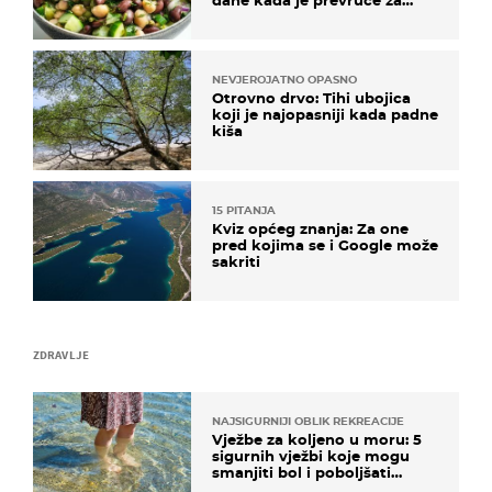
kuhanje
NEVJEROJATNO OPASNO
Otrovno drvo: Tihi ubojica
koji je najopasniji kada padne
kiša
15 PITANJA
Kviz općeg znanja: Za one
pred kojima se i Google može
sakriti
ZDRAVLJE
NAJSIGURNIJI OBLIK REKREACIJE
Vježbe za koljeno u moru: 5
sigurnih vježbi koje mogu
smanjiti bol i poboljšati
pokretljivost