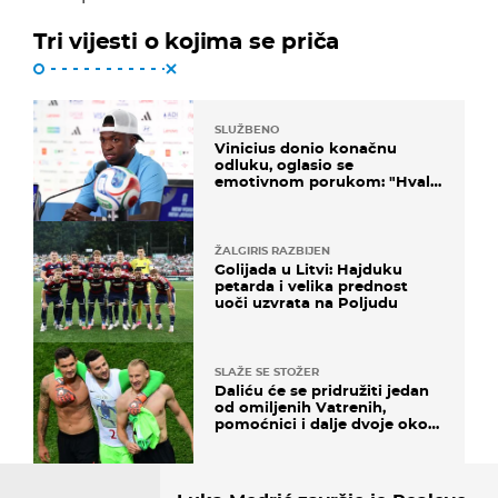
Tri vijesti o kojima se priča
SLUŽBENO
Vinicius donio konačnu
odluku, oglasio se
emotivnom porukom: "Hvala
vam svima"
ŽALGIRIS RAZBIJEN
Golijada u Litvi: Hajduku
petarda i velika prednost
uoči uzvrata na Poljudu
SLAŽE SE STOŽER
Daliću će se pridružiti jedan
od omiljenih Vatrenih,
pomoćnici i dalje dvoje oko
ponude