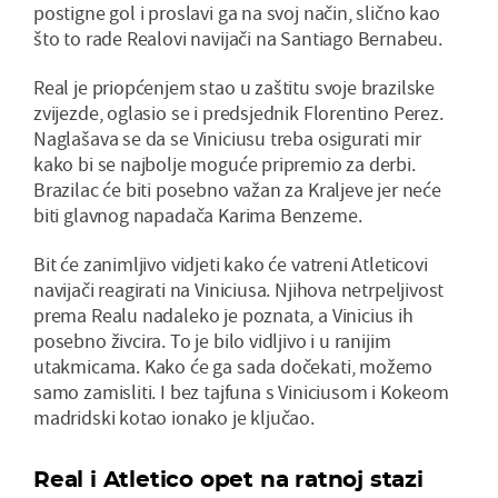
postigne gol i proslavi ga na svoj način, slično kao
što to rade Realovi navijači na Santiago Bernabeu.
Real je priopćenjem stao u zaštitu svoje brazilske
zvijezde, oglasio se i predsjednik Florentino Perez.
Naglašava se da se Viniciusu treba osigurati mir
kako bi se najbolje moguće pripremio za derbi.
Brazilac će biti posebno važan za Kraljeve jer neće
biti glavnog napadača Karima Benzeme.
Bit će zanimljivo vidjeti kako će vatreni Atleticovi
navijači reagirati na Viniciusa. Njihova netrpeljivost
prema Realu nadaleko je poznata, a Vinicius ih
posebno živcira. To je bilo vidljivo i u ranijim
utakmicama. Kako će ga sada dočekati, možemo
samo zamisliti. I bez tajfuna s Viniciusom i Kokeom
madridski kotao ionako je ključao.
Real i Atletico opet na ratnoj stazi