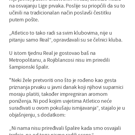
na osvajanju Lige prvaka. Poslije su priopćili da su to
učinili na tradicionalan način poslavši čestitku
putem pošte.
„Atletico to tako radi sa svim klubovima, nije u
pitanju samo Real“, opravdavali su se čelnici kluba.
U istom tjednu Real je gostovao baš na
Metropolitanu, a Rojiblancosi nisu im priredili
šampionski špalir.
"Neki žele pretvoriti ono što je rođeno kao gesta
priznanja prvaku u javni danak koji njihovi suparnici
moraju platiti, također impregniran aromom
poniženja. Ni pod kojim uvjetima Atletico neće
surađivati u ovom pokušaju ismijavanja“, stajalo je u
objašnjenju, s dodatkom:
„Ni nama nisu priređivali špalire kada smo osvajali
trofeje, pa od toga nismo radili scene.“