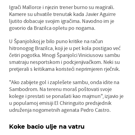
Igrači Mallorce i njezin trener burno su reagirali.
Kamere su uhvatile trenutak kada Javier Aguirre
ljutito dobacuje svojim igračima. Navodno im je
govorio da Brazilca opletu po nogama.
U Španjolskoj je bilo puno kritike na račun
hitronogog Brazilca, koji je u pet kola postigao već
četiri pogotka. Mnogi Španjolci Viniciusovu sambu
smatraju nesportskom i podcjenjivačkom. Neki su
pretjerali s kritikama koristeći neprimjeren rječnik.
"Ako zabijete gol i zaplešete sambu, onda idite na
Sambodrom. Na terenu moraš poštovati svoje
kolege i prestati se ponašati kao majmun", izjavio je
u popularnoj emisiji El Chiringuito predsjednik
udruženja nogometnih agenata Pedro Castro.
Koke bacio ulje na vatru