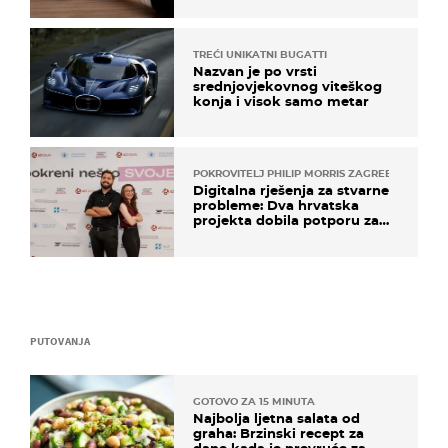
TREĆI UNIKATNI BUGATTI
Nazvan je po vrsti
srednjovjekovnog viteškog
konja i visok samo metar
POKROVITELJ PHILIP MORRIS ZAGREB
Digitalna rješenja za stvarne
probleme: Dva hrvatska
projekta dobila potporu za
razvoj
PUTOVANJA
GOTOVO ZA 15 MINUTA
Najbolja ljetna salata od
graha: Brzinski recept za
dane kada je prevruće za