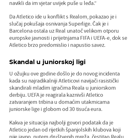
navikli da im vjetar uvijek puše u leđa.“
Da Atletico ide u konflikt s Realom, pokazao je i
slučaj pokušaja osnivanja Superlige. Čak je i
Barcelona ostala uz Real unatoč velikom otporu
europske javnosti i prijetnjama FIFA i UEFA-e, dok se
Atletico brzo predomislio i napustio savez.
Skandal u juniorskoj ligi
U ožujku ove godine došlo je do novog incidenta
kada su najradikalniji Atleticovi navijači rasistički
skandirali mladim igračima Reala u juniorskom
derbiju. UEFA je reagirala kaznivši Atletico
zatvaranjem tribina u domaćim utakmicama
juniorske lige i globom od 30 tisuća eura.
Kakva je situacija najbolji govori podatak da je
Atletico jedan od rijetkih španjolskih klubova koji
nije javno, putem društvenih mreža, čestitao Realu