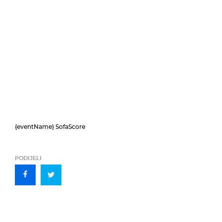
{eventName} SofaScore
PODIJELI