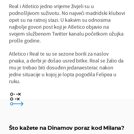
Real i Atletico jedno vrijeme živjeli su u
podnošljivom suživotu. No najveći madridski klubovi
opet su na ratnoj stazi. U kakvim su odnosima
najbolje govori post koji je Atletico objavio na
svojem službenom Twitter kanalu početkom ožujka
prošle godine.
Atletico i Real te su se sezone borili za naslov
prvaka, a derbi je došao usred bitke. Real se žalio da
mu je trebao biti dosuđen jedanaesterac nakon
jedne situacije u kojoj je lopta pogodila Felipea u
ruku.
Zasluženo izgubili, ali nema drame
Šteta, bilo je šanse za uzeti bod
Što kažete na Dinamov poraz kod Milana?