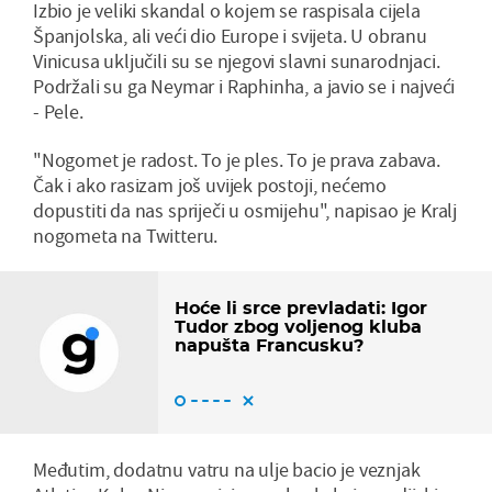
Izbio je veliki skandal o kojem se raspisala cijela
Španjolska, ali veći dio Europe i svijeta. U obranu
Vinicusa uključili su se njegovi slavni sunarodnjaci.
Podržali su ga Neymar i Raphinha, a javio se i najveći
- Pele.
"Nogomet je radost. To je ples. To je prava zabava.
Čak i ako rasizam još uvijek postoji, nećemo
dopustiti da nas spriječi u osmijehu", napisao je Kralj
nogometa na Twitteru.
Hoće li srce prevladati: Igor
Tudor zbog voljenog kluba
napušta Francusku?
Međutim, dodatnu vatru na ulje bacio je veznjak