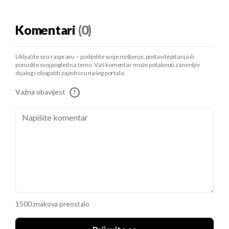
Komentari
(0)
Uključite se u raspravu – podijelite svoje mišljenje, postavite pitanja ili
ponudite svoj pogled na temu. Vaš komentar može potaknuti zanimljiv
dijalog i obogatiti zajednicu našeg portala.
Važna obavijest
!
1500 znakova preostalo