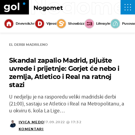
Nogome
Nogomet
Dnevnik.hr
Vijesti
Showbizz
Lifestyle
Putova
EL DERBI MADRILENO
Skandal zapalio Madrid, pljušte
uvrede i prijetnje: Gorjet će nebo i
zemlja, Atletico i Real na ratnoj
stazi
U nedjelju je na rasporedu veliki madridski derbi
(21:00), sastaju se Atletico i Real na Metropolitanu, a
u okviru 6. kola La Lige…
IVICA MEDO
17.09.2022 @ 17:32
KOMENTARI