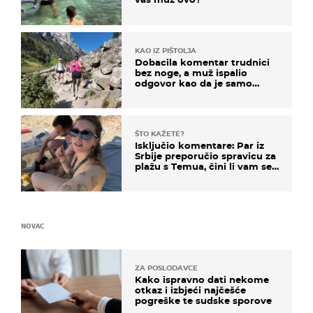
KAO IZ PIŠTOLJA
Dobacila komentar trudnici
bez noge, a muž ispalio
odgovor kao da je samo
čekao…
ŠTO KAŽETE?
Isključio komentare: Par iz
Srbije preporučio spravicu za
plažu s Temua, čini li vam se
ovo sigurnim?
NOVAC
ZA POSLODAVCE
Kako ispravno dati nekome
otkaz i izbjeći najčešće
pogreške te sudske sporove