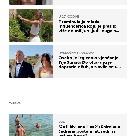
U 27. GODINI
Preminula je mlada
influencerica koju je pratilo
više od milijun ljudi, dugo se
borila s opakom bolesti
RASKOŠNA PROSLAVA
Ovako je izgledalo vjenčanje
Tije Jurčić: Do oltara ju je
dopratio očuh, a slavilo se uz
Olivera i Rozgu
ZABAVA
LOL
"Je li živ, zna li se?": Snimka s
Jadrana postala hit, radi li i
vaš muž ovo?