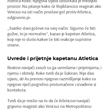
Atletica Koke. Njegova izjava uzburkala je medijski
prostor. Na pitanje kako će Rojiblancosi reagirati ako
Vinicius na isti način proslavi gol protiv Atletica,
odgovorio je:
„Svatko slavi golove na svoj način. Sigurno će biti
gužve, to je normalno“, kazao je kapetan Atletica,
koji nije ni slutio kakve će biti reakcije suprotne
strane.
Uvrede i prijetnje kapetanu Atletica
Realovi navijači zasuli su ga uvredama i prijetnjama, i
njemu i obitelji. Koke tvrdi da je šokiran. Nije dao
izjavu, ali As prenosi njegovo razmišljanje kako su
njegove riječi pogrešno protumačene i izvađene iz
konteksta.
Tvrdi da je mislio na to da će Atleticovi navijači
gnjevno reagirati ako Vinicius na Metropolitanu