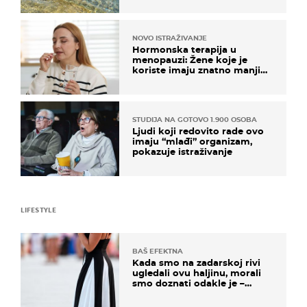
NOVO ISTRAŽIVANJE
Hormonska terapija u
menopauzi: Žene koje je
koriste imaju znatno manji
rizik od ovoga
STUDIJA NA GOTOVO 1.900 OSOBA
Ljudi koji redovito rade ovo
imaju “mlađi” organizam,
pokazuje istraživanje
LIFESTYLE
BAŠ EFEKTNA
Kada smo na zadarskoj rivi
ugledali ovu haljinu, morali
smo doznati odakle je –
košta samo 18 eura