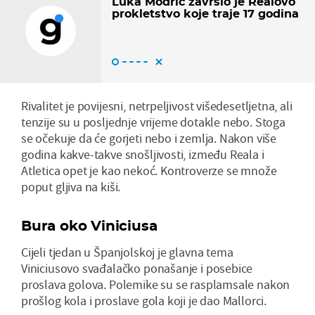
Luka Modrić završio je Realovo
prokletstvo koje traje 17 godina
Rivalitet je povijesni, netrpeljivost višedesetljetna, ali
tenzije su u posljednje vrijeme dotakle nebo. Stoga
se očekuje da će gorjeti nebo i zemlja. Nakon više
godina kakve-takve snošljivosti, između Reala i
Atletica opet je kao nekoć. Kontroverze se množe
poput gljiva na kiši.
Bura oko Viniciusa
Cijeli tjedan u Španjolskoj je glavna tema
Viniciusovo svađalačko ponašanje i posebice
proslava golova. Polemike su se rasplamsale nakon
prošlog kola i proslave gola koji je dao Mallorci.