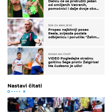
Daliću će se pridružiti jedan
od omiljenih Vatrenih,
pomoćnici i dalje dvoje oko
ponude
ŠOK ZA KRALJEVE
Propao najbitniji posao
Reala, zvijezda poslala
odbijenicu i poručila: "Želim
u Barcelonu"
SVAKA MU ČAST!
VIDEO Pogledajte strašnu
golčinu Šege protiv Žalgirisa!
Ma čudesno je ušlo!
Nastavi čitati