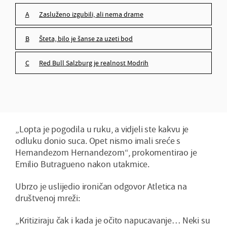
Red Bull Salzburg je realnost Modrih
Zasluženo izgubili, ali nema drame
Šteta, bilo je šanse za uzeti bod
Red Bull Salzburg je realnost Modrih
„Lopta je pogodila u ruku, a vidjeli ste kakvu je
odluku donio suca. Opet nismo imali sreće s
Hernandezom Hernandezom“, prokomentirao je
Emilio Butragueno nakon utakmice.
Ubrzo je uslijedio ironičan odgovor Atletica na
društvenoj mreži:
„Kritiziraju čak i kada je očito napucavanje… Neki su