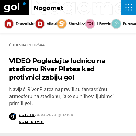
Nogome
Nogomet
Dnevnik.hr
Vijesti
Showbizz
Lifestyle
Putova
ČUDESNA PODRŠKA
VIDEO Pogledajte ludnicu na
stadionu River Platea kad
protivnici zabiju gol
Navijači River Platea napravili su fantastičnu
atmosferu na stadionu, iako su njihovi ljubimci
primili gol.
GOL.HR
20.03.2023 @ 18:06
KOMENTARI