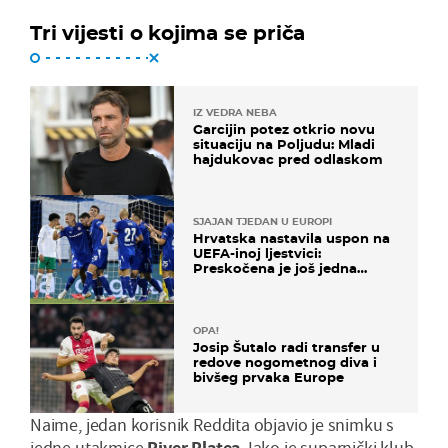
Tri vijesti o kojima se priča
IZ VEDRA NEBA
Garcijin potez otkrio novu
situaciju na Poljudu: Mladi
hajdukovac pred odlaskom
SJAJAN TJEDAN U EUROPI
Hrvatska nastavila uspon na
UEFA-inoj ljestvici:
Preskočena je još jedna
država
OPA!
Josip Šutalo radi transfer u
redove nogometnog diva i
bivšeg prvaka Europe
Naime, jedan korisnik Reddita objavio je snimku s
jedne utakmice
River
Platea
. Iako je suparnički klub