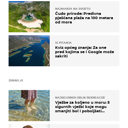
NAJMANJA NA SVIJETU
Čudo prirode: Predivna
pješčana plaža na 100 metara
od mora
15 PITANJA
Kviz općeg znanja: Za one
pred kojima se i Google može
sakriti
ZDRAVLJE
NAJSIGURNIJI OBLIK REKREACIJE
Vježbe za koljeno u moru: 5
sigurnih vježbi koje mogu
smanjiti bol i poboljšati
pokretljivost