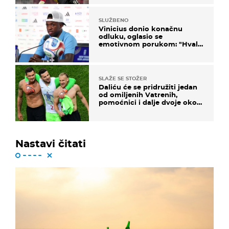
SLUŽBENO
Vinicius donio konačnu
odluku, oglasio se
emotivnom porukom: "Hvala
vam svima"
SLAŽE SE STOŽER
Daliću će se pridružiti jedan
od omiljenih Vatrenih,
pomoćnici i dalje dvoje oko
ponude
Nastavi čitati