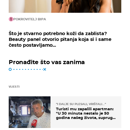
POKROVITELJ BIPA
Što je stvarno potrebno koži da zablista?
Beauty panel otvorio pitanja koja si i same
često postavljamo...
Pronađite što vas zanima
VIJESTI
"I DALJE SU PLESALI, VRIŠTALI..."
Turisti mu zapalili apartman:
"U 30 minuta nestalo je 50
godina našeg života, supruga
i ja ne možemo oka sklopiti"