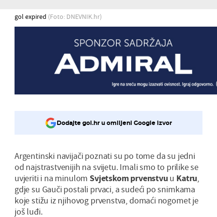
gol expired
(Foto: DNEVNIK.hr)
Dodajte gol.hr u omiljeni Google izvor
Argentinski navijači poznati su po tome da su jedni
od najstrastvenijih na svijetu. Imali smo to prilike se
uvjeriti i na minulom
Svjetskom prvenstvu
u
Katru
,
gdje su Gauči postali prvaci, a sudeći po snimkama
koje stižu iz njihovog prvenstva, domaći nogomet je
još luđi.