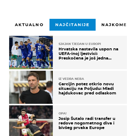
AKTUALNO
NAJČITANIJE
NAJKOMENTI
SJAJAN TJEDAN U EUROPI
Hrvatska nastavila uspon na
UEFA-inoj ljestvici:
Preskočena je još jedna
država
IZ VEDRA NEBA
Garcijin potez otkrio novu
situaciju na Poljudu: Mladi
hajdukovac pred odlaskom
OPA!
Josip Šutalo radi transfer u
redove nogometnog diva i
bivšeg prvaka Europe