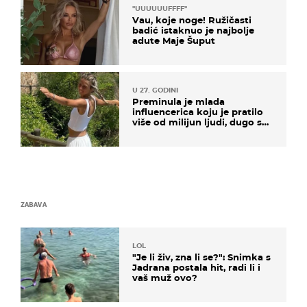
"UUUUUUFFFF"
Vau, koje noge! Ružičasti
badić istaknuo je najbolje
adute Maje Šuput
U 27. GODINI
Preminula je mlada
influencerica koju je pratilo
više od milijun ljudi, dugo se
borila s opakom bolešću
ZABAVA
LOL
"Je li živ, zna li se?": Snimka s
Jadrana postala hit, radi li i
vaš muž ovo?