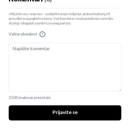
Uključite se u raspravu – podijelite svoje mišljenje, postavite pitanja ili
ponudite svoj pogled na temu. Vaš komentar može potaknuti zanimljiv
dijalog i obogatiti zajednicu našeg portala.
Važna obavijest
!
1500 znakova preostalo
Prijavite se