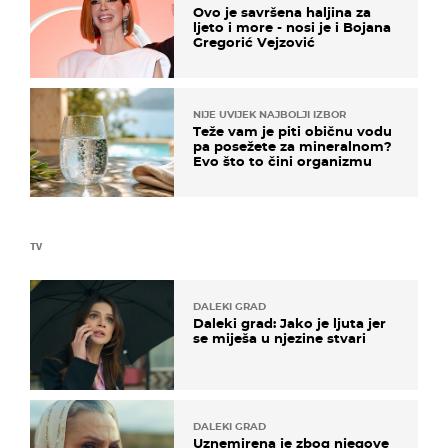
Ovo je savršena haljina za
ljeto i more - nosi je i Bojana
Gregorić Vejzović
NIJE UVIJEK NAJBOLJI IZBOR
Teže vam je piti običnu vodu
pa posežete za mineralnom?
Evo što to čini organizmu
TV
DALEKI GRAD
Daleki grad: Jako je ljuta jer
se miješa u njezine stvari
DALEKI GRAD
Uznemirena je zbog njegove