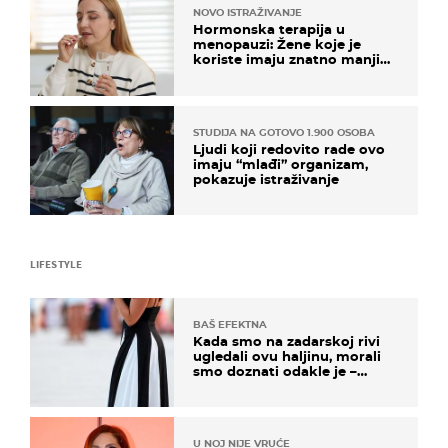
NOVO ISTRAŽIVANJE
Hormonska terapija u
menopauzi: Žene koje je
koriste imaju znatno manji
rizik od ovoga
STUDIJA NA GOTOVO 1.900 OSOBA
Ljudi koji redovito rade ovo
imaju “mlađi” organizam,
pokazuje istraživanje
LIFESTYLE
BAŠ EFEKTNA
Kada smo na zadarskoj rivi
ugledali ovu haljinu, morali
smo doznati odakle je –
košta samo 18 eura
U NOJ NIJE VRUĆE