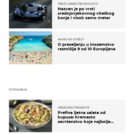
TREĆI UNIKATNI BUGATTI
Nazvan je po vrsti
srednjovjekovnog viteškog
konja i visok samo metar
KAMO BI OTIŠLI?
O preseljenju u inozemstvo
razmišlja 9 od 10 Europljana
PUTOVANJA
OBVEZNO PROBATI!
Prefina ljetna salata od
kupusa: Kremasto
savršenstvo koje najbolje
paše uz pečeno meso