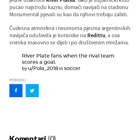
pucao najstrožu kaznu, domaći navijači na stadionu
Monumental pjevali su kao da njihovi trebaju zabiti.
Čudesna atmosfera i neumorna pjesma argentinskih
navijača oduševila je korisnike na
Redittu
, a ova
snimka masovno se dijeli i po društvenim mrežama.
River Plate fans when the rival team
scores a goal.
by
in
u/Pola_2018
soccer
PODIJELI
Komentari
(0)