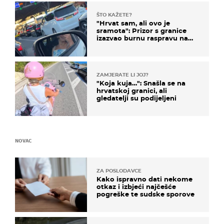
ŠTO KAŽETE?
"Hrvat sam, ali ovo je
sramota": Prizor s granice
izazvao burnu raspravu na
društvenim mrežama
ZAMJERATE LI JOJ?
"Koja kuja…": Snašla se na
hrvatskoj granici, ali
gledatelji su podijeljeni
NOVAC
ZA POSLODAVCE
Kako ispravno dati nekome
otkaz i izbjeći najčešće
pogreške te sudske sporove