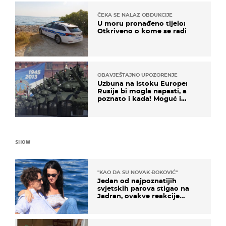
ČEKA SE NALAZ OBDUKCIJE
U moru pronađeno tijelo:
Otkriveno o kome se radi
OBAVJEŠTAJNO UPOZORENJE
Uzbuna na istoku Europe:
Rusija bi mogla napasti, a
poznato i kada! Moguć i
kopneni upad u članicu
NATO-a
SHOW
"KAO DA SU NOVAK ĐOKOVIĆ"
Jedan od najpoznatijih
svjetskih parova stigao na
Jadran, ovakve reakcije
vjerojatno nisu očekivali