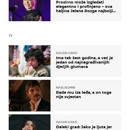
Prozirno može izgledati
elegantno i profinjeno – ova
haljina Jelene Rozge najbolji
je dokaz
TV
DALEKI GRAD
Ima tek šest godina, a već je
jedan od najnagrađivanijih
dječjih glumaca
NASLJEDNIK
Rade mu iza leđa, a on toga
nije svjestan
DALEKI GRAD
Daleki grad: Jako je ljuta jer