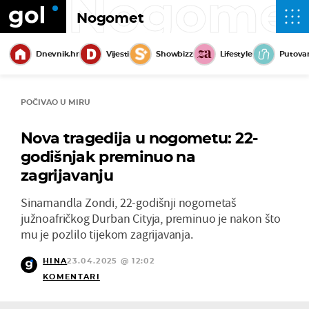
Nogome
Nogomet
Dnevnik.hr
Vijesti
Showbizz
Lifestyle
Putova
POČIVAO U MIRU
Nova tragedija u nogometu: 22-
godišnjak preminuo na
zagrijavanju
Sinamandla Zondi, 22-godišnji nogometaš
južnoafričkog Durban Cityja, preminuo je nakon što
mu je pozlilo tijekom zagrijavanja.
HINA
23.04.2025 @ 12:02
KOMENTARI