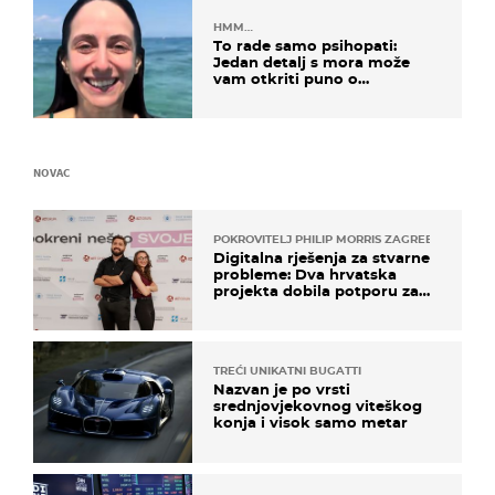
HMM…
To rade samo psihopati:
Jedan detalj s mora može
vam otkriti puno o
prijateljima
NOVAC
POKROVITELJ PHILIP MORRIS ZAGREB
Digitalna rješenja za stvarne
probleme: Dva hrvatska
projekta dobila potporu za
razvoj
TREĆI UNIKATNI BUGATTI
Nazvan je po vrsti
srednjovjekovnog viteškog
konja i visok samo metar