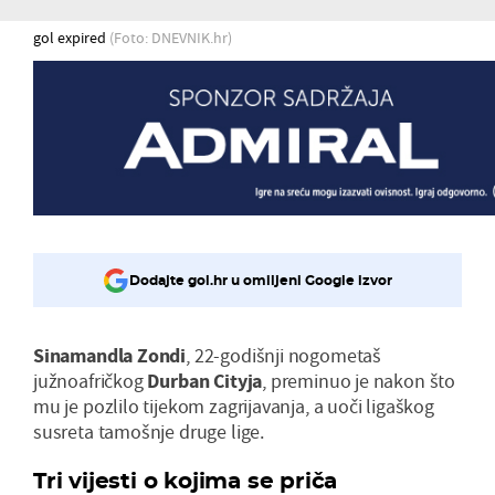
gol expired
(Foto: DNEVNIK.hr)
Dodajte gol.hr u omiljeni Google izvor
Sinamandla Zondi
, 22-godišnji nogometaš
južnoafričkog
Durban Cityja
, preminuo je nakon što
mu je pozlilo tijekom zagrijavanja, a uoči ligaškog
susreta tamošnje druge lige.
Tri vijesti o kojima se priča