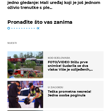
jedno gledanje: Mali uređaj koji je još jednom
oživio trenutke s ple...
Pronađite što vas zanima
VIJESTI
KOD BJELOVARA
FOTO/VIDEO Stižu prve
snimke! Sudarila se dva
vlaka: Više je ozlijeđenih,
hitne službe na terenu
U ZAGORJU
Teška prometna nesreća!
Jedna osoba poginula