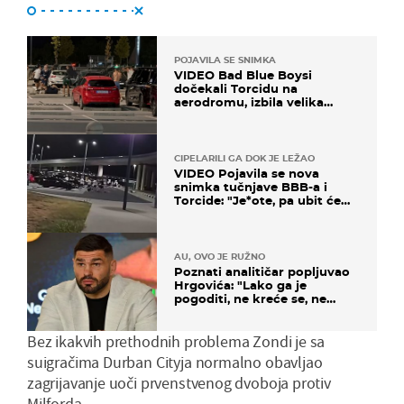
POJAVILA SE SNIMKA
VIDEO Bad Blue Boysi
dočekali Torcidu na
aerodromu, izbila velika
masovna tučnjava
CIPELARILI GA DOK JE LEŽAO
VIDEO Pojavila se nova
snimka tučnjave BBB-a i
Torcide: "Je*ote, pa ubit će
ga!"
AU, OVO JE RUŽNO
Poznati analitičar popljuvao
Hrgovića: "Lako ga je
pogoditi, ne kreće se, ne
koristi noge..."
Bez ikakvih prethodnih problema Zondi je sa
suigračima Durban Cityja normalno obavljao
zagrijavanje uoči prvenstvenog dvoboja protiv
Milforda.