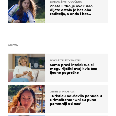
DANAS ŽIVI POVUČENO
Znate li tko je ovo? Kao
dijete ostala je bez oba
roditelja, a onda i bez
milijuna koje je trebala
naslijediti
ZABAVA
POKAŽITE ŠTO ZNATE!
Samo pravi intelektualci
mogu riješiti ovaj kviz bez
ijedne pogreške
JESTE LI PROBALI?
Turisticu oduševila ponuda u
Primoštenu: "Oni su puno
pametniji od nas"