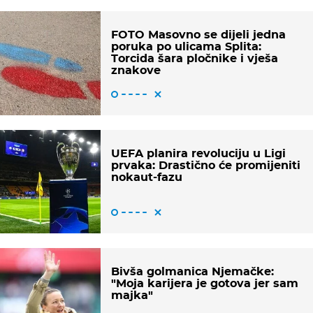
FOTO Masovno se dijeli jedna
poruka po ulicama Splita:
Torcida šara pločnike i vješa
znakove
UEFA planira revoluciju u Ligi
prvaka: Drastično će promijeniti
nokaut-fazu
Bivša golmanica Njemačke:
"Moja karijera je gotova jer sam
majka"