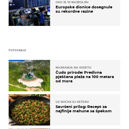
OVO JE 10 NAJBOLJIH
Europske dionice dosegnule
su rekordne razine
PUTOVANJA
NAJMANJA NA SVIJETU
Čudo prirode: Predivna
pješčana plaža na 100 metara
od mora
UZ RUČAK ILI VEČERU
Savršeni prilog: Recept za
najfinije mahune sa špekom