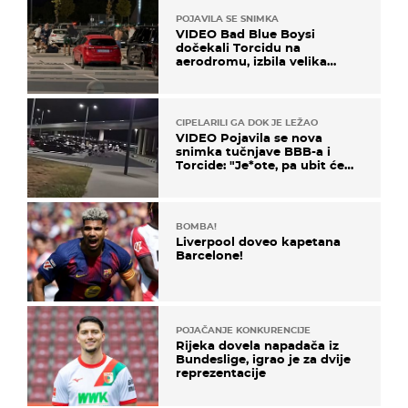
POJAVILA SE SNIMKA
VIDEO Bad Blue Boysi
dočekali Torcidu na
aerodromu, izbila velika
masovna tučnjava
CIPELARILI GA DOK JE LEŽAO
VIDEO Pojavila se nova
snimka tučnjave BBB-a i
Torcide: "Je*ote, pa ubit će
ga!"
BOMBA!
Liverpool doveo kapetana
Barcelone!
POJAČANJE KONKURENCIJE
Rijeka dovela napadača iz
Bundeslige, igrao je za dvije
reprezentacije