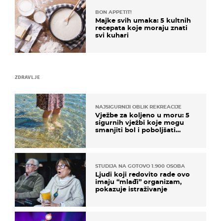
BON APPETIT!
Majke svih umaka: 5 kultnih
recepata koje moraju znati
svi kuhari
ZDRAVLJE
NAJSIGURNIJI OBLIK REKREACIJE
Vježbe za koljeno u moru: 5
sigurnih vježbi koje mogu
smanjiti bol i poboljšati
pokretljivost
STUDIJA NA GOTOVO 1.900 OSOBA
Ljudi koji redovito rade ovo
imaju “mlađi” organizam,
pokazuje istraživanje