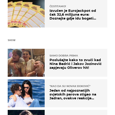
ČESTITAMO!
Izvučen je Eurojackpot od
čak 32,6 milijuna eura:
Doznajte gdje idu bogati
dobitci u Hrvatskoj
SHOW
SAMO DOBRA PISMA
Poslušajte kako to zvuči kad
Nina Badrić i Jakov Jozinović
zapjevaju Oliverov hit!
"KAO DA SU NOVAK ĐOKOVIĆ"
Jedan od najpoznatijih
svjetskih parova stigao na
Jadran, ovakve reakcije
vjerojatno nisu očekivali