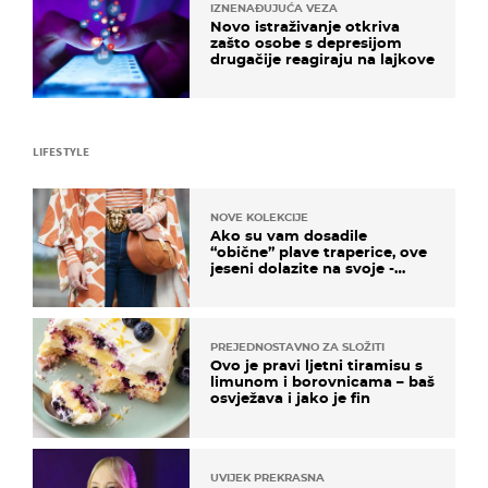
IZNENAĐUJUĆA VEZA
Novo istraživanje otkriva
zašto osobe s depresijom
drugačije reagiraju na lajkove
LIFESTYLE
NOVE KOLEKCIJE
Ako su vam dosadile
“obične” plave traperice, ove
jeseni dolazite na svoje -
izdvajamo 15 hit modela
PREJEDNOSTAVNO ZA SLOŽITI
Ovo je pravi ljetni tiramisu s
limunom i borovnicama – baš
osvježava i jako je fin
UVIJEK PREKRASNA