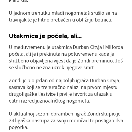
U jednom trenutku mladi nogometaš srušio se na
travnjak te je hitno prebačen u obližnju bolnicu.
Utakmica je počela, ali...
U međuvremenu je utakmica Durban Cityja i Milforda
počela, ali je i prekinuta na poluvremenu kada je
službeno objavljena vijest da je Zondi preminuo. Još
se službeno ne zna uzrok njegove smrti.
Zondi je bio jedan od najboljih igrača Durban Cityja,
sastava koji se trenutačno nalazi na prvom mjestu
drugoligaške ljestvice i prvi je favorit za ulazak u
elitni razred južnoafričkog nogometa.
U aktualnoj sezoni obrambeni igrač Zondi skupio je
24 ligaška nastupa za svoju momčad te postigao dva
pogotka.