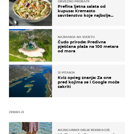
OBVEZNO PROBATI!
Prefina ljetna salata od
kupusa: Kremasto
savršenstvo koje najbolje
paše uz pečeno meso
NAJMANJA NA SVIJETU
Čudo prirode: Predivna
pješčana plaža na 100 metara
od mora
15 PITANJA
Kviz općeg znanja: Za one
pred kojima se i Google može
sakriti
ZDRAVLJE
NAJSIGURNIJI OBLIK REKREACIJE