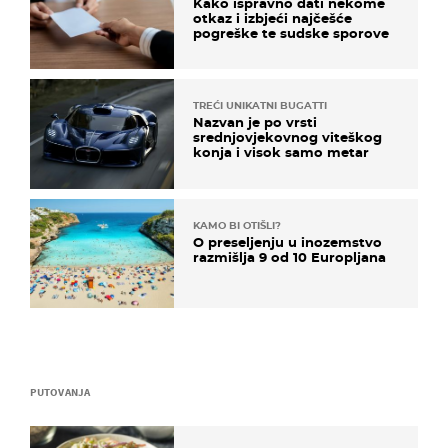
Kako ispravno dati nekome
otkaz i izbjeći najčešće
pogreške te sudske sporove
TREĆI UNIKATNI BUGATTI
Nazvan je po vrsti
srednjovjekovnog viteškog
konja i visok samo metar
KAMO BI OTIŠLI?
O preseljenju u inozemstvo
razmišlja 9 od 10 Europljana
PUTOVANJA