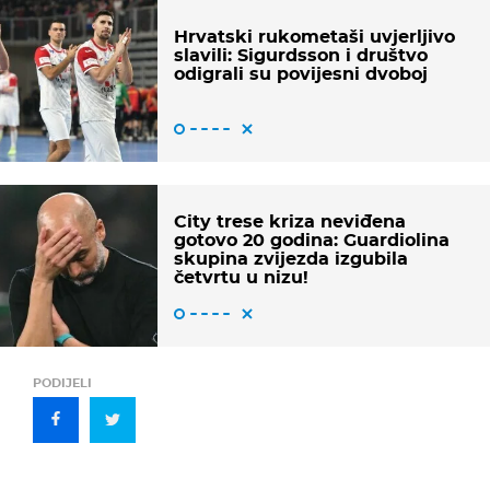
Hrvatski rukometaši uvjerljivo
slavili: Sigurdsson i društvo
odigrali su povijesni dvoboj
City trese kriza neviđena
gotovo 20 godina: Guardiolina
skupina zvijezda izgubila
četvrtu u nizu!
PODIJELI