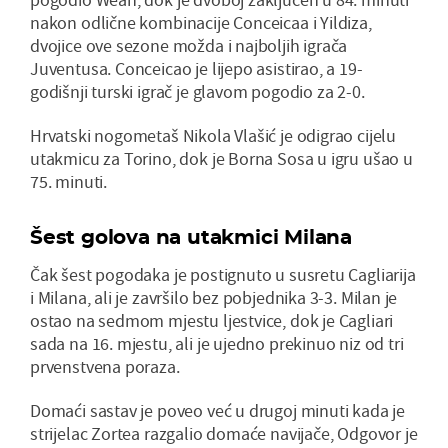
nakon odlične kombinacije Conceicaa i Yildiza,
dvojice ove sezone možda i najboljih igrača
Juventusa. Conceicao je lijepo asistirao, a 19-
godišnji turski igrač je glavom pogodio za 2-0.
Hrvatski nogometaš Nikola Vlašić je odigrao cijelu
utakmicu za Torino, dok je Borna Sosa u igru ušao u
75. minuti.
Šest golova na utakmici Milana
Čak šest pogodaka je postignuto u susretu Cagliarija
i Milana, ali je završilo bez pobjednika 3-3. Milan je
ostao na sedmom mjestu ljestvice, dok je Cagliari
sada na 16. mjestu, ali je ujedno prekinuo niz od tri
prvenstvena poraza.
Domaći sastav je poveo već u drugoj minuti kada je
strijelac Zortea razgalio domaće navijače, Odgovor je