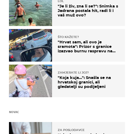
LOL
"Je li živ, zna li se?": Snimka s
Jadrana postala hit, radi li i
vaš muž ovo?
ŠTO KAŽETE?
"Hrvat sam, ali ovo je
sramota": Prizor s granice
izazvao burnu raspravu na
društvenim mrežama
ZAMJERATE LI JOJ?
"Koja kuja…": Snašla se na
hrvatskoj granici, ali
gledatelji su podijeljeni
NOVAC
ZA POSLODAVCE