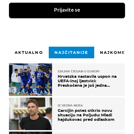
Prijavite se
AKTUALNO
NAJČITANIJE
NAJKOMENTI
SJAJAN TJEDAN U EUROPI
Hrvatska nastavila uspon na
UEFA-inoj ljestvici:
Preskočena je još jedna
država
IZ VEDRA NEBA
Garcijin potez otkrio novu
situaciju na Poljudu: Mladi
hajdukovac pred odlaskom