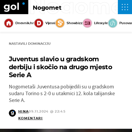
Nogome
Nogomet
Dnevnik.hr
Vijesti
Showbizz
Lifestyle
Putova
NASTAVILI DOMINACIJU
Juventus slavio u gradskom
derbiju i skočio na drugo mjesto
Serie A
Nogometaši Juventusa pobijedili su u gradskom
sudaru Torino s 2-0 u utakmici 12. kola talijanske
Serie A.
HINA
09.11.2024 @ 22:45
KOMENTARI