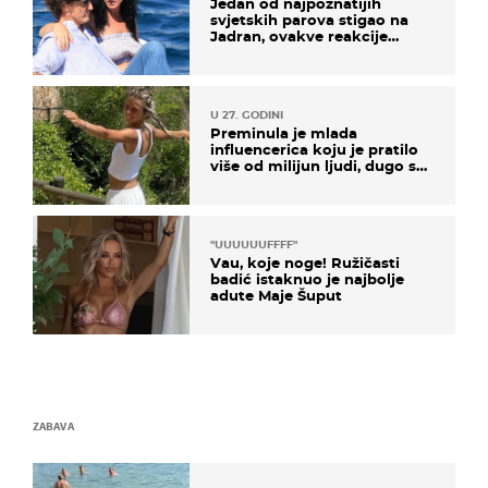
Jedan od najpoznatijih
svjetskih parova stigao na
Jadran, ovakve reakcije
vjerojatno nisu očekivali
U 27. GODINI
Preminula je mlada
influencerica koju je pratilo
više od milijun ljudi, dugo se
borila s opakom bolešću
"UUUUUUFFFF"
Vau, koje noge! Ružičasti
badić istaknuo je najbolje
adute Maje Šuput
ZABAVA