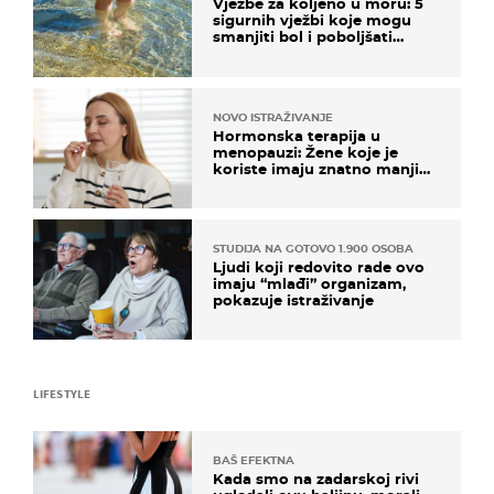
Vježbe za koljeno u moru: 5
sigurnih vježbi koje mogu
smanjiti bol i poboljšati
pokretljivost
NOVO ISTRAŽIVANJE
Hormonska terapija u
menopauzi: Žene koje je
koriste imaju znatno manji
rizik od ovoga
STUDIJA NA GOTOVO 1.900 OSOBA
Ljudi koji redovito rade ovo
imaju “mlađi” organizam,
pokazuje istraživanje
LIFESTYLE
BAŠ EFEKTNA
Kada smo na zadarskoj rivi