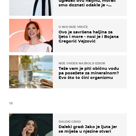
ugledali ovu haljinu, morali
smo doznati odakle je –
košta samo 18 eura
U NOJ NIJE VRUĆE
Ovo je savršena haljina za
ljeto i more - nosi je i Bojana
Gregorić Vejzović
NIJE UVIJEK NAJBOLJI IZBOR
Teže vam je piti običnu vodu
pa posežete za mineralnom?
Evo što to čini organizmu
TV
DALEKI GRAD
Daleki grad: Jako je ljuta jer
se miješa u njezine stvari