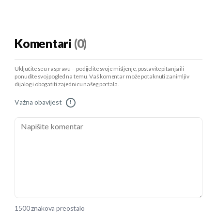
Komentari
(0)
Uključite se u raspravu – podijelite svoje mišljenje, postavite pitanja ili
ponudite svoj pogled na temu. Vaš komentar može potaknuti zanimljiv
dijalog i obogatiti zajednicu našeg portala.
Važna obavijest
!
1500 znakova preostalo