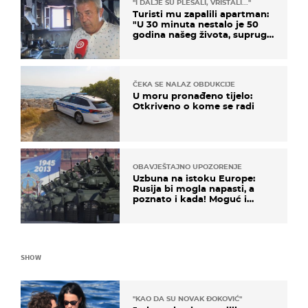
"I DALJE SU PLESALI, VRIŠTALI..."
Turisti mu zapalili apartman:
"U 30 minuta nestalo je 50
godina našeg života, supruga
i ja ne možemo oka sklopiti"
ČEKA SE NALAZ OBDUKCIJE
U moru pronađeno tijelo:
Otkriveno o kome se radi
OBAVJEŠTAJNO UPOZORENJE
Uzbuna na istoku Europe:
Rusija bi mogla napasti, a
poznato i kada! Moguć i
kopneni upad u članicu
NATO-a
SHOW
"KAO DA SU NOVAK ĐOKOVIĆ"