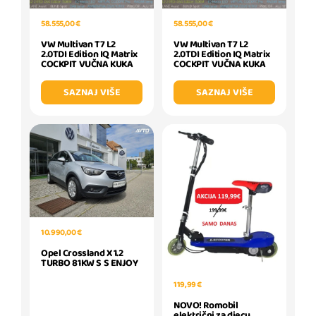
58.555,00 €
58.555,00 €
VW Multivan T7 L2
VW Multivan T7 L2
2.0TDI Edition IQ Matrix
2.0TDI Edition IQ Matrix
COCKPIT VUČNA KUKA
COCKPIT VUČNA KUKA
SAZNAJ VIŠE
SAZNAJ VIŠE
10.990,00 €
Opel Crossland X 1.2
TURBO 81KW S S ENJOY
119,99 €
NOVO! Romobil
električni za djecu