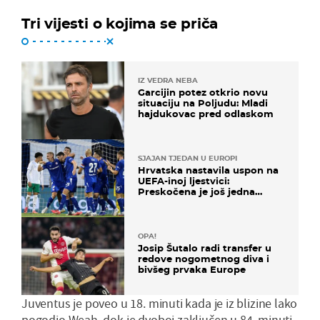
Tri vijesti o kojima se priča
IZ VEDRA NEBA
Garcijin potez otkrio novu
situaciju na Poljudu: Mladi
hajdukovac pred odlaskom
SJAJAN TJEDAN U EUROPI
Hrvatska nastavila uspon na
UEFA-inoj ljestvici:
Preskočena je još jedna
država
OPA!
Josip Šutalo radi transfer u
redove nogometnog diva i
bivšeg prvaka Europe
Juventus je poveo u 18. minuti kada je iz blizine lako
pogodio Weah, dok je dvoboj zaključen u 84. minuti