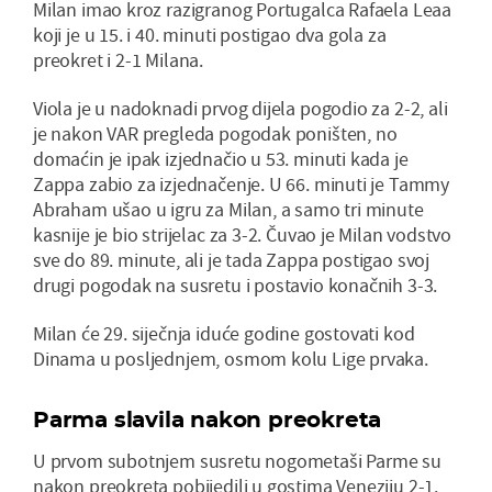
Milan imao kroz razigranog Portugalca Rafaela Leaa
koji je u 15. i 40. minuti postigao dva gola za
preokret i 2-1 Milana.
Viola je u nadoknadi prvog dijela pogodio za 2-2, ali
je nakon VAR pregleda pogodak poništen, no
domaćin je ipak izjednačio u 53. minuti kada je
Zappa zabio za izjednačenje. U 66. minuti je Tammy
Abraham ušao u igru za Milan, a samo tri minute
kasnije je bio strijelac za 3-2. Čuvao je Milan vodstvo
sve do 89. minute, ali je tada Zappa postigao svoj
drugi pogodak na susretu i postavio konačnih 3-3.
Milan će 29. siječnja iduće godine gostovati kod
Dinama u posljednjem, osmom kolu Lige prvaka.
Parma slavila nakon preokreta
U prvom subotnjem susretu nogometaši Parme su
nakon preokreta pobijedili u gostima Veneziju 2-1.