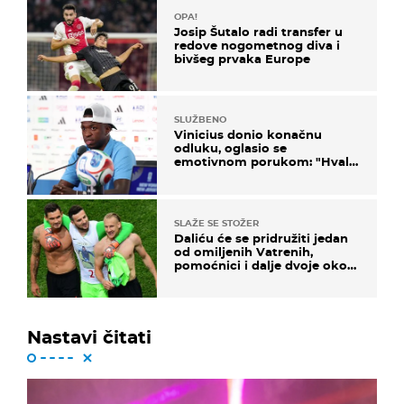
OPA!
Josip Šutalo radi transfer u
redove nogometnog diva i
bivšeg prvaka Europe
SLUŽBENO
Vinicius donio konačnu
odluku, oglasio se
emotivnom porukom: "Hvala
vam svima"
SLAŽE SE STOŽER
Daliću će se pridružiti jedan
od omiljenih Vatrenih,
pomoćnici i dalje dvoje oko
ponude
Nastavi čitati