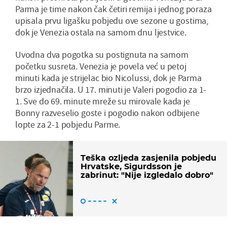
Parma je time nakon čak četiri remija i jednog poraza
upisala prvu ligašku pobjedu ove sezone u gostima,
dok je Venezia ostala na samom dnu ljestvice.
Uvodna dva pogotka su postignuta na samom
početku susreta. Venezia je povela već u petoj
minuti kada je strijelac bio Nicolussi, dok je Parma
brzo izjednačila. U 17. minuti je Valeri pogodio za 1-
1. Sve do 69. minute mreže su mirovale kada je
Bonny razveselio goste i pogodio nakon odbijene
lopte za 2-1 pobjedu Parme.
Teška ozljeda zasjenila pobjedu
Hrvatske, Sigurdsson je
zabrinut: "Nije izgledalo dobro"