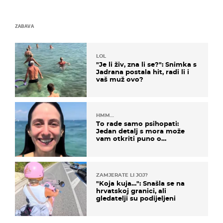
ZABAVA
LOL
"Je li živ, zna li se?": Snimka s
Jadrana postala hit, radi li i
vaš muž ovo?
HMM…
To rade samo psihopati:
Jedan detalj s mora može
vam otkriti puno o
prijateljima
ZAMJERATE LI JOJ?
"Koja kuja…": Snašla se na
hrvatskoj granici, ali
gledatelji su podijeljeni