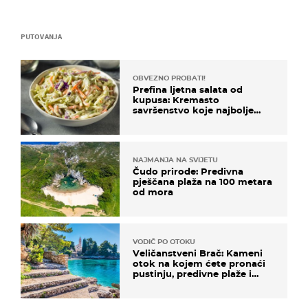
PUTOVANJA
OBVEZNO PROBATI!
Prefina ljetna salata od
kupusa: Kremasto
savršenstvo koje najbolje
paše uz pečeno meso
NAJMANJA NA SVIJETU
Čudo prirode: Predivna
pješčana plaža na 100 metara
od mora
VODIČ PO OTOKU
Veličanstveni Brač: Kameni
otok na kojem ćete pronaći
pustinju, predivne plaže i
uzbudljivu hranu