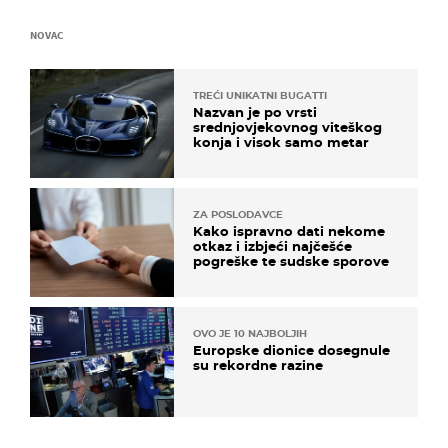
NOVAC
TREĆI UNIKATNI BUGATTI
Nazvan je po vrsti
srednjovjekovnog viteškog
konja i visok samo metar
ZA POSLODAVCE
Kako ispravno dati nekome
otkaz i izbjeći najčešće
pogreške te sudske sporove
OVO JE 10 NAJBOLJIH
Europske dionice dosegnule
su rekordne razine