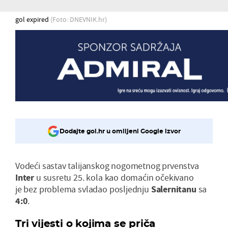
gol expired
(Foto: DNEVNIK.hr)
Dodajte gol.hr u omiljeni Google izvor
Vodeći sastav talijanskog nogometnog prvenstva
Inter
u susretu 25. kola kao domaćin očekivano
je bez problema svladao posljednju
Salernitanu
sa
4:0
.
Tri vijesti o kojima se priča