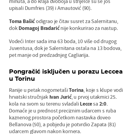
minuta, a do kraja dvoboja u strijelce su se još
upisali Dumfries (39) i Arnautović (90).
Toma Bašić
odigrao je čitav susret za Salernitanu,
dok
Domagoj Bradarić
nije konkurirao za nastup.
Vodeći Inter sada ima 63 boda, 10 više od drugog
Juventusa, dok je Salernitana ostala na 13 bodova,
pet manje od predzadnjeg Cagliarija.
Pongračić isključen u porazu Leccea
u Torinu
Ranije u petak nogometaši
Torina
, koje s klupe vodi
hrvatski stručnjak
Ivan Jurić
, u prvoj utakmici 25.
kola na svom su terenu svladali
Lecce
sa
2:0
.
Domaće je u prednost preciznim udarcem s ruba
kaznenog prostora početkom nastavka doveo
Bellanova (50), a pobjedu je potvrdio Zapata (81)
udarcem glavom nakon kornera.