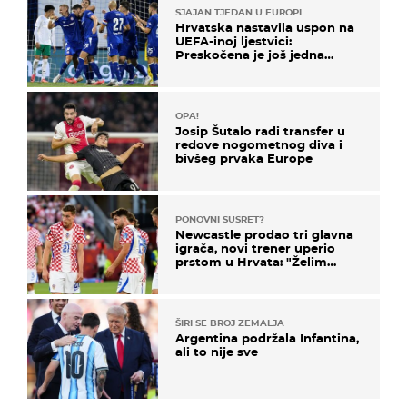
SJAJAN TJEDAN U EUROPI
Hrvatska nastavila uspon na
UEFA-inoj ljestvici:
Preskočena je još jedna
država
OPA!
Josip Šutalo radi transfer u
redove nogometnog diva i
bivšeg prvaka Europe
PONOVNI SUSRET?
Newcastle prodao tri glavna
igrača, novi trener uperio
prstom u Hrvata: "Želim
njega!"
ŠIRI SE BROJ ZEMALJA
Argentina podržala Infantina,
ali to nije sve