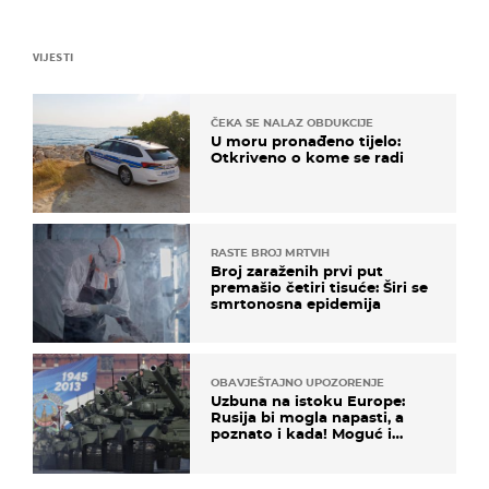
VIJESTI
ČEKA SE NALAZ OBDUKCIJE
U moru pronađeno tijelo:
Otkriveno o kome se radi
RASTE BROJ MRTVIH
Broj zaraženih prvi put
premašio četiri tisuće: Širi se
smrtonosna epidemija
OBAVJEŠTAJNO UPOZORENJE
Uzbuna na istoku Europe:
Rusija bi mogla napasti, a
poznato i kada! Moguć i
kopneni upad u članicu
NATO-a