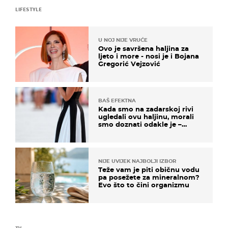
LIFESTYLE
U NOJ NIJE VRUĆE
Ovo je savršena haljina za
ljeto i more - nosi je i Bojana
Gregorić Vejzović
BAŠ EFEKTNA
Kada smo na zadarskoj rivi
ugledali ovu haljinu, morali
smo doznati odakle je –
košta samo 18 eura
NIJE UVIJEK NAJBOLJI IZBOR
Teže vam je piti običnu vodu
pa posežete za mineralnom?
Evo što to čini organizmu