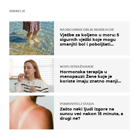
ZDRAVLJE
NAJSIGURNIJI OBLIK REKREACIJE
Vježbe za koljeno u moru: 5
sigurnih vježbi koje mogu
smanjiti bol i poboljšati
pokretljivost
NOVO ISTRAŽIVANJE
Hormonska terapija u
menopauzi: Žene koje je
koriste imaju znatno manji
rizik od ovoga
POKROVITELJ STADA
Zašto neki ljudi izgore na
suncu već nakon 15 minuta, a
drugi ne?