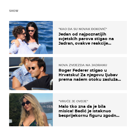
SHOW
"KAO DA SU NOVAK ĐOKOVIĆ"
Jedan od najpoznatijih
svjetskih parova stigao na
Jadran, ovakve reakcije
vjerojatno nisu očekivali
NOVA ZVIJEZDA NA JADRANU
Roger Federer stigao u
Hrvatsku! Za njegovu ljubav
prema našem otoku zaslužan
je jedan poznati Hrvat
"VRUĆE JE OVDJE"
Malo tko zna da je bila
misica! Badić je istaknuo
besprijekornu figuru zgodne
voditeljice