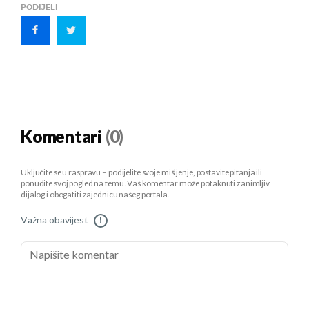
PODIJELI
Komentari
(0)
Uključite se u raspravu – podijelite svoje mišljenje, postavite pitanja ili
ponudite svoj pogled na temu. Vaš komentar može potaknuti zanimljiv
dijalog i obogatiti zajednicu našeg portala.
Važna obavijest
!