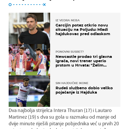
IZ VEDRA NEBA
Garcijin potez otkrio novu
situaciju na Poljudu: Mladi
hajdukovac pred odlaskom
PONOVNI SUSRET?
Newcastle prodao tri glavna
igrača, novi trener uperio
prstom u Hrvata: "Želim
njega!"
SIN HAJDUČKE IKONE
Rudeš službeno dobio veliko
pojačanje iz Hajduka
Dva najbolja strijelca Intera Thuran (17) i Lautaro
Martinez (19) s dva su gola u razmaku od manje od
dvije minute riješili pitanje pobjednika već u prvih 20