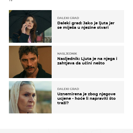
TV
DALEKI GRAD
Daleki grad: Jako je ljuta jer
se miješa u njezine stvari
NASLJEDNIK
Nasljednik: Ljuta je na njega i
zahtjeva da učini nešto
DALEKI GRAD
Uznemirena je zbog njegove
ucjene - hoće li napraviti što
traži?