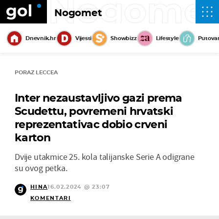
Nogome
Nogomet
Dnevnik.hr
Vijesti
Showbizz
Lifestyle
Putova
PORAZ LECCEA
Inter nezaustavljivo gazi prema
Scudettu, povremeni hrvatski
reprezentativac dobio crveni
karton
Dvije utakmice 25. kola talijanske Serie A odigrane
su ovog petka.
HINA
16.02.2024 @ 23:07
KOMENTARI