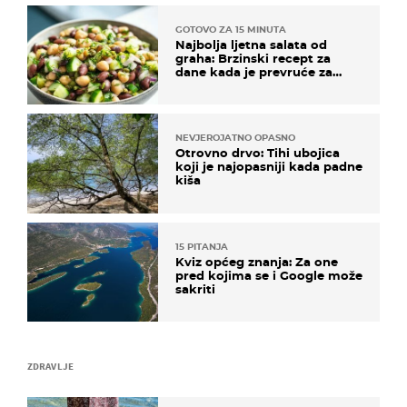
GOTOVO ZA 15 MINUTA
Najbolja ljetna salata od
graha: Brzinski recept za
dane kada je prevruće za
kuhanje
NEVJEROJATNO OPASNO
Otrovno drvo: Tihi ubojica
koji je najopasniji kada padne
kiša
15 PITANJA
Kviz općeg znanja: Za one
pred kojima se i Google može
sakriti
ZDRAVLJE