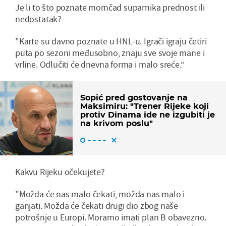
Je li to što poznate momčad suparnika prednost ili
nedostatak?
"Karte su davno poznate u HNL-u. Igrači igraju četiri
puta po sezoni međusobno, znaju sve svoje mane i
vrline. Odlučiti će dnevna forma i malo sreće.“
Sopić pred gostovanje na
Maksimiru: "Trener Rijeke koji
protiv Dinama ide ne izgubiti je
na krivom poslu"
Kakvu Rijeku očekujete?
"Možda će nas malo čekati, možda nas malo i
ganjati. Možda će čekati drugi dio zbog naše
potrošnje u Europi. Moramo imati plan B obavezno.