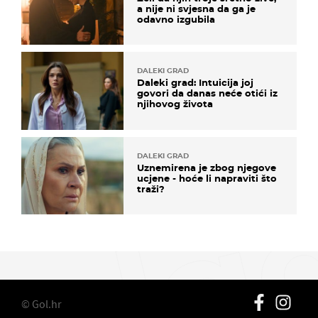
a nije ni svjesna da ga je
odavno izgubila
DALEKI GRAD
Daleki grad: Intuicija joj
govori da danas neće otići iz
njihovog života
DALEKI GRAD
Uznemirena je zbog njegove
ucjene - hoće li napraviti što
traži?
© Gol.hr