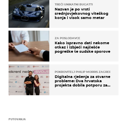
TREĆI UNIKATNI BUGATTI
Nazvan je po vrsti
srednjovjekovnog viteškog
konja i visok samo metar
ZA POSLODAVCE
Kako ispravno dati nekome
otkaz i izbjeći najčešće
pogreške te sudske sporove
POKROVITELJ PHILIP MORRIS ZAGREB
Digitalna rješenja za stvarne
probleme: Dva hrvatska
projekta dobila potporu za
razvoj
PUTOVANJA