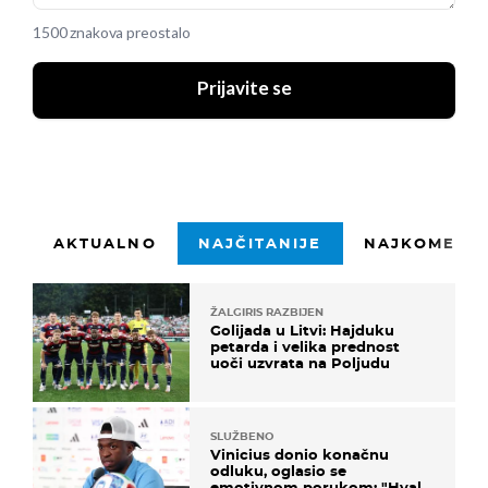
1500 znakova preostalo
Prijavite se
AKTUALNO
NAJČITANIJE
NAJKOMENTI
ŽALGIRIS RAZBIJEN
Golijada u Litvi: Hajduku
petarda i velika prednost
uoči uzvrata na Poljudu
SLUŽBENO
Vinicius donio konačnu
odluku, oglasio se
emotivnom porukom: "Hvala