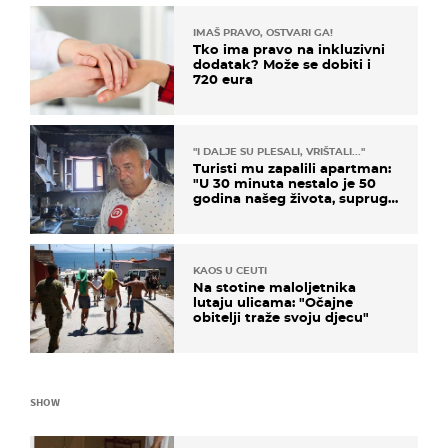
IMAŠ PRAVO, OSTVARI GA!
Tko ima pravo na inkluzivni
dodatak? Može se dobiti i
720 eura
"I DALJE SU PLESALI, VRIŠTALI..."
Turisti mu zapalili apartman:
"U 30 minuta nestalo je 50
godina našeg života, supruga
i ja ne možemo oka sklopiti"
KAOS U CEUTI
Na stotine maloljetnika
lutaju ulicama: "Očajne
obitelji traže svoju djecu"
SHOW