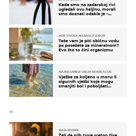
Kada smo na zadarskoj rivi
ugledali ovu haljinu, morali
smo doznati odakle je –
košta samo 18 eura
NIJE UVIJEK NAJBOLJI IZBOR
Teže vam je piti običnu vodu
pa posežete za mineralnom?
Evo što to čini organizmu
NAJSIGURNIJI OBLIK REKREACIJE
Vježbe za koljeno u moru: 5
sigurnih vježbi koje mogu
smanjiti bol i poboljšati
pokretljivost
TV
NASLJEDNIK
Želi da njih troje sretno žive,