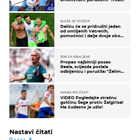
vam svima"
SLAŽE SE STOŽER
Daliću će se pridružiti jedan
od omiljenih Vatrenih,
pomoćnici i dalje dvoje oko
ponude
ŠOK ZA KRALJEVE
Propao najbitniji posao
Reala, zvijezda poslala
odbijenicu i poručila: "Želim
u Barcelonu"
SVAKA MU ČAST!
VIDEO Pogledajte strašnu
golčinu Šege protiv Žalgirisa!
Ma čudesno je ušlo!
Nastavi čitati