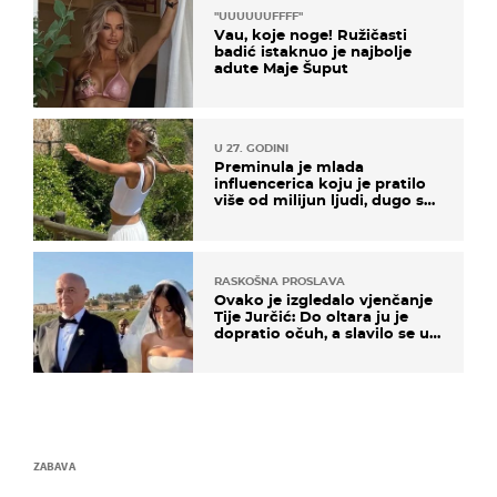
"UUUUUUFFFF"
Vau, koje noge! Ružičasti
badić istaknuo je najbolje
adute Maje Šuput
U 27. GODINI
Preminula je mlada
influencerica koju je pratilo
više od milijun ljudi, dugo se
borila s opakom bolesti
RASKOŠNA PROSLAVA
Ovako je izgledalo vjenčanje
Tije Jurčić: Do oltara ju je
dopratio očuh, a slavilo se uz
Olivera i Rozgu
ZABAVA