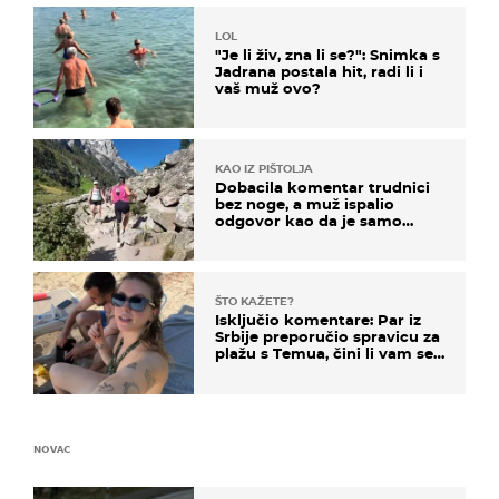
LOL
"Je li živ, zna li se?": Snimka s
Jadrana postala hit, radi li i
vaš muž ovo?
KAO IZ PIŠTOLJA
Dobacila komentar trudnici
bez noge, a muž ispalio
odgovor kao da je samo
čekao…
ŠTO KAŽETE?
Isključio komentare: Par iz
Srbije preporučio spravicu za
plažu s Temua, čini li vam se
ovo sigurnim?
NOVAC