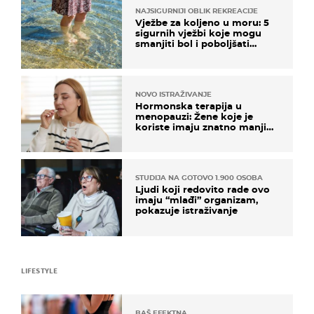
NAJSIGURNIJI OBLIK REKREACIJE
Vježbe za koljeno u moru: 5
sigurnih vježbi koje mogu
smanjiti bol i poboljšati
pokretljivost
NOVO ISTRAŽIVANJE
Hormonska terapija u
menopauzi: Žene koje je
koriste imaju znatno manji
rizik od ovoga
STUDIJA NA GOTOVO 1.900 OSOBA
Ljudi koji redovito rade ovo
imaju “mlađi” organizam,
pokazuje istraživanje
LIFESTYLE
BAŠ EFEKTNA