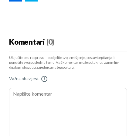
Komentari
(0)
Uključite se u raspravu – podijelite svoje mišljenje, postavite pitanja ili
ponudite svoj pogled na temu. Vaš komentar može potaknuti zanimljiv
dijalog i obogatiti zajednicu našeg portala.
Važna obavijest
!