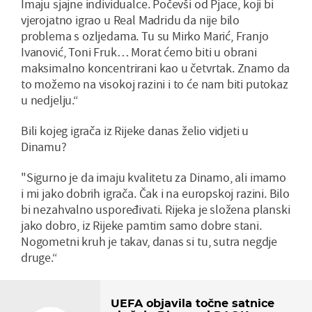
Imaju sjajne individualce. Počevši od Pjace, koji bi
vjerojatno igrao u Real Madridu da nije bilo
problema s ozljedama. Tu su Mirko Marić, Franjo
Ivanović, Toni Fruk… Morat ćemo biti u obrani
maksimalno koncentrirani kao u četvrtak. Znamo da
to možemo na visokoj razini i to će nam biti putokaz
u nedjelju.“
Bili kojeg igrača iz Rijeke danas želio vidjeti u
Dinamu?
"Sigurno je da imaju kvalitetu za Dinamo, ali imamo
i mi jako dobrih igrača. Čak i na europskoj razini. Bilo
bi nezahvalno uspoređivati. Rijeka je složena planski
jako dobro, iz Rijeke pamtim samo dobre stani.
Nogometni kruh je takav, danas si tu, sutra negdje
druge.“
UEFA objavila točne satnice