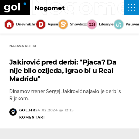
Nogome
Nogomet
Dnevnik.hr
Vijesti
Showbizz
Lifestyle
Putova
NAJAVA RIJEKE
Jakirović pred derbi: "Pjaca? Da
nije bilo ozljeda, igrao bi u Real
Madridu"
Dinamov trener Sergej Jakirović najavio je derbi s
Rijekom.
GOL.HR
24.02.2024 @ 12:15
KOMENTARI