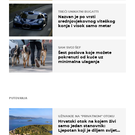
TREĆI UNIKATNI BUGATTI
Nazvan je po vrsti
srednjovjekovnog viteškog
konja i visok samo metar
SAM SVOJ ŠEF
Šest poslova koje možete
pokrenuti od kuće uz
minimalna ulaganja
PUTOVANJA
UŽIVANJE NA "PRIVATNOM" OTOKU
Hrvatski otok na kojem živi
samo jedan stanovnik:
Ljepotan koji je diljem svijeta
poznat po svojem "bijelom