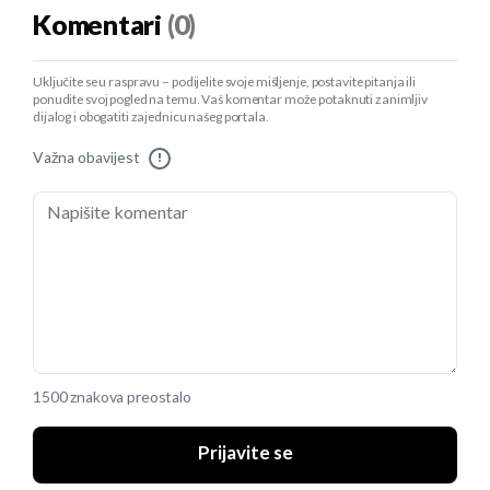
Komentari
(0)
Uključite se u raspravu – podijelite svoje mišljenje, postavite pitanja ili
ponudite svoj pogled na temu. Vaš komentar može potaknuti zanimljiv
dijalog i obogatiti zajednicu našeg portala.
Važna obavijest
!
1500 znakova preostalo
Prijavite se