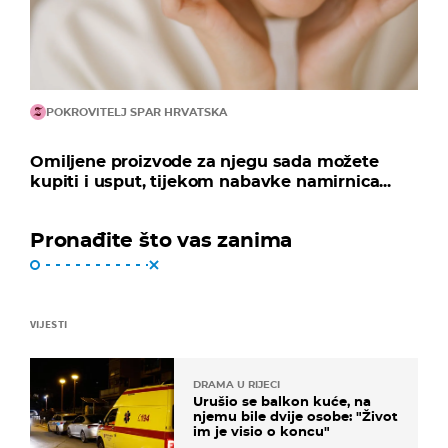
POKROVITELJ SPAR HRVATSKA
Omiljene proizvode za njegu sada možete
kupiti i usput, tijekom nabavke namirnica...
Pronađite što vas zanima
VIJESTI
DRAMA U RIJECI
Urušio se balkon kuće, na
njemu bile dvije osobe: "Život
im je visio o koncu"