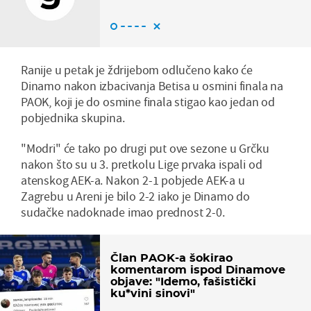
Ranije u petak je ždrijebom odlučeno kako će
Dinamo nakon izbacivanja Betisa u osmini finala na
PAOK, koji je do osmine finala stigao kao jedan od
pobjednika skupina.
"Modri" će tako po drugi put ove sezone u Grčku
nakon što su u 3. pretkolu Lige prvaka ispali od
atenskog AEK-a. Nakon 2-1 pobjede AEK-a u
Zagrebu u Areni je bilo 2-2 iako je Dinamo do
sudačke nadoknade imao prednost 2-0.
Član PAOK-a šokirao
komentarom ispod Dinamove
objave: "Idemo, fašistički
ku*vini sinovi"