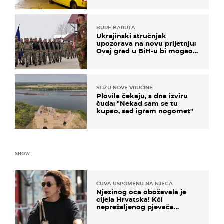
BURE BARUTA
Ukrajinski stručnjak
upozorava na novu prijetnju:
Ovaj grad u BiH-u bi mogao
biti žarište
STIŽU NOVE VRUĆINE
Plovila čekaju, s dna izviru
čuda: "Nekad sam se tu
kupao, sad igram nogomet"
SHOW
ČUVA USPOMENU NA NJEGA
Njezinog oca obožavala je
cijela Hrvatska! Kći
neprežaljenog pjevača
projurila špicom na dva
kotača