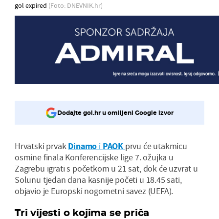
gol expired
(Foto: DNEVNIK.hr)
Dodajte gol.hr u omiljeni Google izvor
Hrvatski prvak
Dinamo
i
PAOK
prvu će utakmicu
osmine finala Konferencijske lige 7. ožujka u
Zagrebu igrati s početkom u 21 sat, dok će uzvrat u
Solunu tjedan dana kasnije početi u 18.45 sati,
objavio je Europski nogometni savez (UEFA).
Tri vijesti o kojima se priča