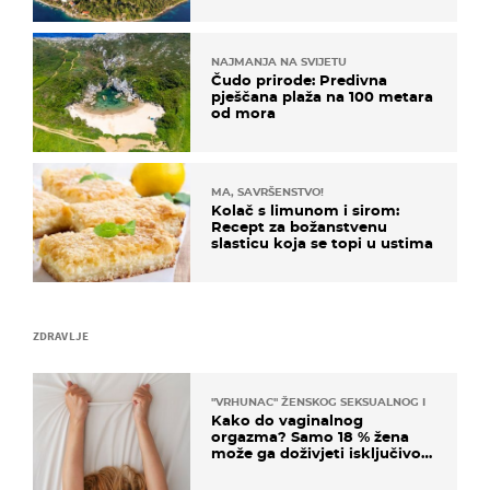
zlatu"
NAJMANJA NA SVIJETU
Čudo prirode: Predivna
pješčana plaža na 100 metara
od mora
MA, SAVRŠENSTVO!
Kolač s limunom i sirom:
Recept za božanstvenu
slasticu koja se topi u ustima
ZDRAVLJE
"VRHUNAC" ŽENSKOG SEKSUALNOG ISKUSTVA
Kako do vaginalnog
orgazma? Samo 18 % žena
može ga doživjeti isključivo
na ovaj način