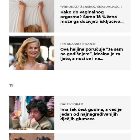
"VRHUNAC" ŽENSKOG SEKSUALNOG ISKUSTVA
Kako do vaginalnog
orgazma? Samo 18 % žena
može ga doživjeti isključivo
na ovaj način
PREKRASNO IZDANJE
Ova haljina poručuje “Ja sam
na godišnjem”, idealna je za
ljeto, a nosi se i na
zagrebačkoj špici
TV
DALEKI GRAD
Ima tek šest godina, a već je
jedan od najnagrađivanijih
dječjih glumaca