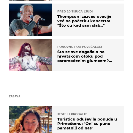
PRED 20 TISUĆA LJUDI
Thompson izazvao ovacije
već na početku koncerta:
"Što ću kad sam slab..."
PONOVNO POD POVEĆALOM
Što se sve događalo na
hrvatskom otoku pod
osramoćenim glumcem?
Bizarni prizori i danas
izazivaju nevjericu
ZABAVA
JESTE LI PROBALI?
Turisticu oduševila ponuda u
Primoštenu: "Oni su puno
pametniji od nas"