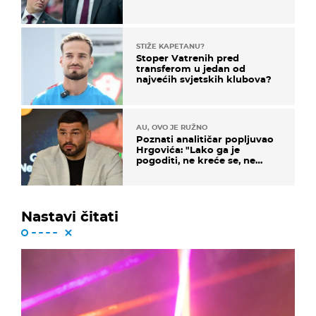
STIŽE KAPETANU?
Stoper Vatrenih pred
transferom u jedan od
najvećih svjetskih klubova?
AU, OVO JE RUŽNO
Poznati analitičar popljuvao
Hrgovića: "Lako ga je
pogoditi, ne kreće se, ne
koristi noge..."
Nastavi čitati