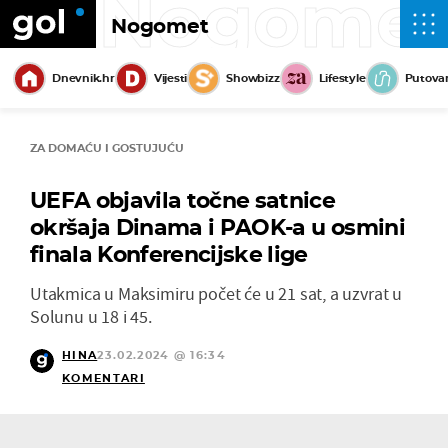
Nogome
Nogomet
Dnevnik.hr
Vijesti
Showbizz
Lifestyle
Putova
ZA DOMAĆU I GOSTUJUĆU
UEFA objavila točne satnice
okršaja Dinama i PAOK-a u osmini
finala Konferencijske lige
Utakmica u Maksimiru počet će u 21 sat, a uzvrat u
Solunu u 18 i 45.
HINA
23.02.2024 @ 16:34
KOMENTARI