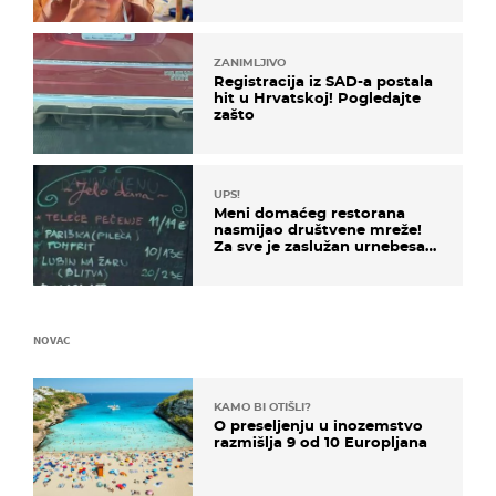
ZANIMLJIVO
Registracija iz SAD-a postala
hit u Hrvatskoj! Pogledajte
zašto
UPS!
Meni domaćeg restorana
nasmijao društvene mreže!
Za sve je zaslužan urnebesan
naziv jela
NOVAC
KAMO BI OTIŠLI?
O preseljenju u inozemstvo
razmišlja 9 od 10 Europljana