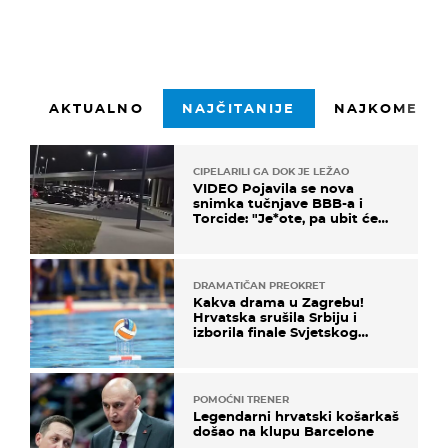
AKTUALNO
NAJČITANIJE
NAJKOMENTI
CIPELARILI GA DOK JE LEŽAO
VIDEO Pojavila se nova
snimka tučnjave BBB-a i
Torcide: "Je*ote, pa ubit će
ga!"
DRAMATIČAN PREOKRET
Kakva drama u Zagrebu!
Hrvatska srušila Srbiju i
izborila finale Svjetskog
prvenstva
POMOĆNI TRENER
Legendarni hrvatski košarkaš
došao na klupu Barcelone