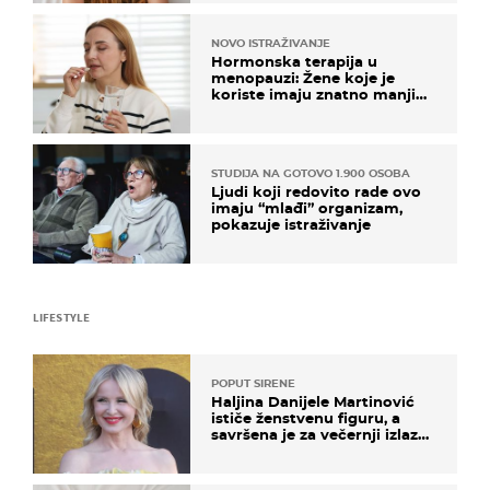
NOVO ISTRAŽIVANJE
Hormonska terapija u
menopauzi: Žene koje je
koriste imaju znatno manji
rizik od ovoga
STUDIJA NA GOTOVO 1.900 OSOBA
Ljudi koji redovito rade ovo
imaju “mlađi” organizam,
pokazuje istraživanje
LIFESTYLE
POPUT SIRENE
Haljina Danijele Martinović
ističe ženstvenu figuru, a
savršena je za večernji izlazak
na moru