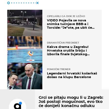
CIPELARILI GA DOK JE LEŽAO
VIDEO Pojavila se nova
snimka tučnjave BBB-a i
Torcide: "Je*ote, pa ubit će
ga!"
DRAMATIČAN PREOKRET
Kakva drama u Zagrebu!
Hrvatska srušila Srbiju i
izborila finale Svjetskog
prvenstva
POMOĆNI TRENER
Legendarni hrvatski košarkaš
došao na klupu Barcelone
Grci se pitaju mogu li u Zagreb:
Još postoji mogućnost, evo tko
će donijeti konačnu odluku