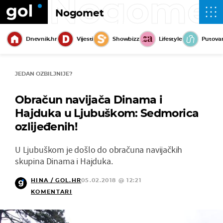
Nogome
Nogomet
Dnevnik.hr
Vijesti
Showbizz
Lifestyle
Putova
JEDAN OZBILJNIJE?
Obračun navijača Dinama i
Hajduka u Ljubuškom: Sedmorica
ozlijeđenih!
U Ljubuškom je došlo do obračuna navijačkih
skupina Dinama i Hajduka.
HINA / GOL.HR
05.02.2018 @ 12:21
KOMENTARI