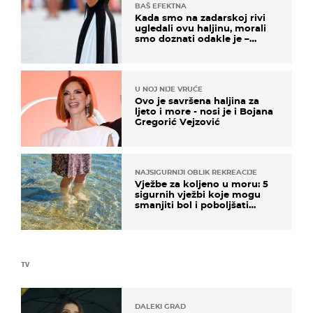
BAŠ EFEKTNA
Kada smo na zadarskoj rivi
ugledali ovu haljinu, morali
smo doznati odakle je –
košta samo 18 eura
U NOJ NIJE VRUĆE
Ovo je savršena haljina za
ljeto i more - nosi je i Bojana
Gregorić Vejzović
NAJSIGURNIJI OBLIK REKREACIJE
Vježbe za koljeno u moru: 5
sigurnih vježbi koje mogu
smanjiti bol i poboljšati
pokretljivost
TV
DALEKI GRAD