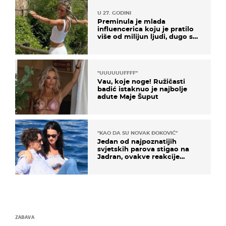
U 27. GODINI
Preminula je mlada
influencerica koju je pratilo
više od milijun ljudi, dugo se
borila s opakom bolešću
"UUUUUUFFFF"
Vau, koje noge! Ružičasti
badić istaknuo je najbolje
adute Maje Šuput
"KAO DA SU NOVAK ĐOKOVIĆ"
Jedan od najpoznatijih
svjetskih parova stigao na
Jadran, ovakve reakcije
vjerojatno nisu očekivali
ZABAVA