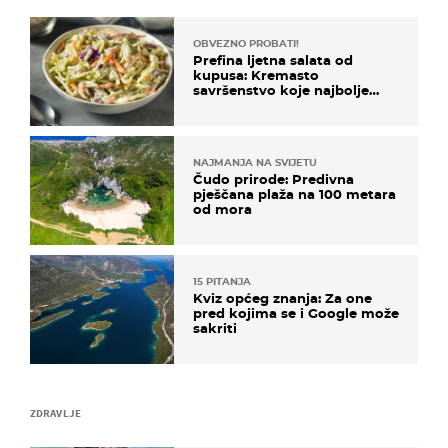
OBVEZNO PROBATI!
Prefina ljetna salata od
kupusa: Kremasto
savršenstvo koje najbolje
paše uz pečeno meso
NAJMANJA NA SVIJETU
Čudo prirode: Predivna
pješčana plaža na 100 metara
od mora
15 PITANJA
Kviz općeg znanja: Za one
pred kojima se i Google može
sakriti
ZDRAVLJE