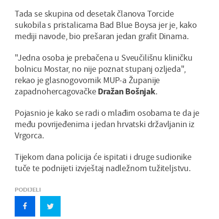
Tada se skupina od desetak članova Torcide
sukobila s pristalicama Bad Blue Boysa jer je, kako
mediji navode, bio prešaran jedan grafit Dinama.
"Jedna osoba je prebačena u Sveučilišnu kliničku
bolnicu Mostar, no nije poznat stupanj ozljeda",
rekao je glasnogovornik MUP-a Županije
zapadnohercagovačke
Dražan Bošnjak
.
Pojasnio je kako se radi o mlađim osobama te da je
među povrijeđenima i jedan hrvatski državljanin iz
Vrgorca.
Tijekom dana policija će ispitati i druge sudionike
tuče te podnijeti izvještaj nadležnom tužiteljstvu.
PODIJELI