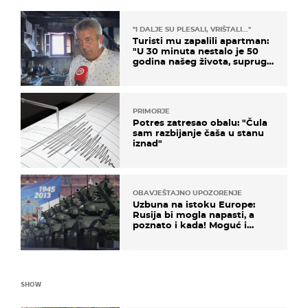
"I DALJE SU PLESALI, VRIŠTALI..."
Turisti mu zapalili apartman:
"U 30 minuta nestalo je 50
godina našeg života, supruga
i ja ne možemo oka sklopiti"
PRIMORJE
Potres zatresao obalu: "Čula
sam razbijanje čaša u stanu
iznad"
OBAVJEŠTAJNO UPOZORENJE
Uzbuna na istoku Europe:
Rusija bi mogla napasti, a
poznato i kada! Moguć i
kopneni upad u članicu
NATO-a
SHOW