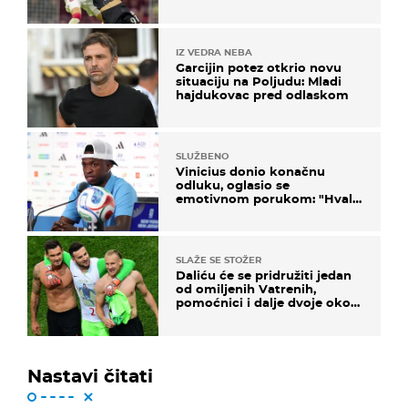
IZ VEDRA NEBA
Garcijin potez otkrio novu
situaciju na Poljudu: Mladi
hajdukovac pred odlaskom
SLUŽBENO
Vinicius donio konačnu
odluku, oglasio se
emotivnom porukom: "Hvala
vam svima"
SLAŽE SE STOŽER
Daliću će se pridružiti jedan
od omiljenih Vatrenih,
pomoćnici i dalje dvoje oko
ponude
Nastavi čitati