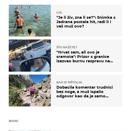
LOL
"Je li živ, zna li se?": Snimka s
Jadrana postala hit, radi li i
vaš muž ovo?
ŠTO KAŽETE?
"Hrvat sam, ali ovo je
sramota": Prizor s granice
izazvao burnu raspravu na
društvenim mrežama
KAO IZ PIŠTOLJA
Dobacila komentar trudnici
bez noge, a muž ispalio
odgovor kao da je samo
čekao…
NOVAC