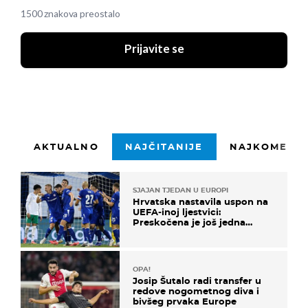
1500 znakova preostalo
Prijavite se
AKTUALNO
NAJČITANIJE
NAJKOMENTI
SJAJAN TJEDAN U EUROPI
Hrvatska nastavila uspon na
UEFA-inoj ljestvici:
Preskočena je još jedna
država
OPA!
Josip Šutalo radi transfer u
redove nogometnog diva i
bivšeg prvaka Europe