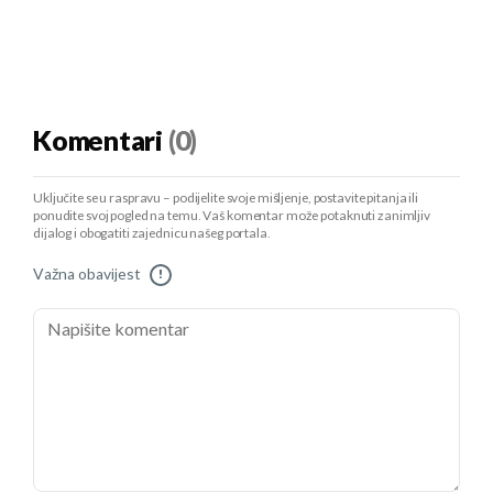
Komentari
(0)
Uključite se u raspravu – podijelite svoje mišljenje, postavite pitanja ili
ponudite svoj pogled na temu. Vaš komentar može potaknuti zanimljiv
dijalog i obogatiti zajednicu našeg portala.
Važna obavijest
!