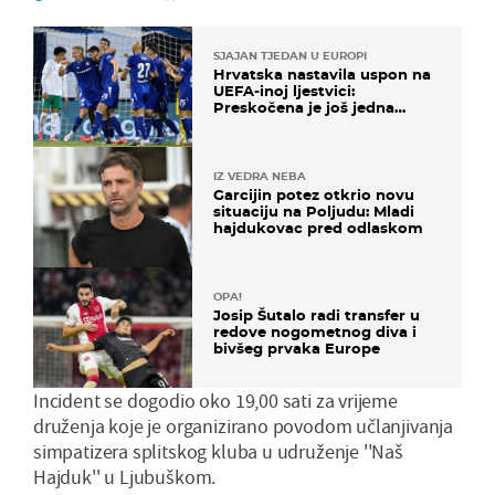
SJAJAN TJEDAN U EUROPI
Hrvatska nastavila uspon na
UEFA-inoj ljestvici:
Preskočena je još jedna
država
IZ VEDRA NEBA
Garcijin potez otkrio novu
situaciju na Poljudu: Mladi
hajdukovac pred odlaskom
OPA!
Josip Šutalo radi transfer u
redove nogometnog diva i
bivšeg prvaka Europe
Incident se dogodio oko 19,00 sati za vrijeme
druženja koje je organizirano povodom učlanjivanja
simpatizera splitskog kluba u udruženje ''Naš
Hajduk'' u Ljubuškom.