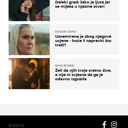
Daleki grad: Jako je ljuta jer
se miješa u njezine stvari
DALEKI GRAD
Uznemirena je zbog njegove
ucjene - hoće li napraviti što
traži?
NASLJEDNIK
Želi da njih troje sretno žive,
a nije ni svjesna da ga je
odavno izgubila
© Gol.hr