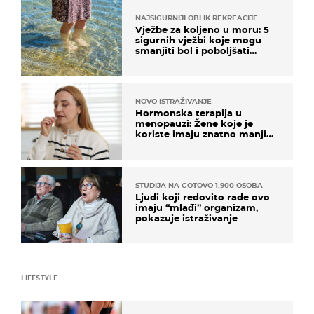
NAJSIGURNIJI OBLIK REKREACIJE
Vježbe za koljeno u moru: 5
sigurnih vježbi koje mogu
smanjiti bol i poboljšati
pokretljivost
NOVO ISTRAŽIVANJE
Hormonska terapija u
menopauzi: Žene koje je
koriste imaju znatno manji
rizik od ovoga
STUDIJA NA GOTOVO 1.900 OSOBA
Ljudi koji redovito rade ovo
imaju “mlađi” organizam,
pokazuje istraživanje
LIFESTYLE