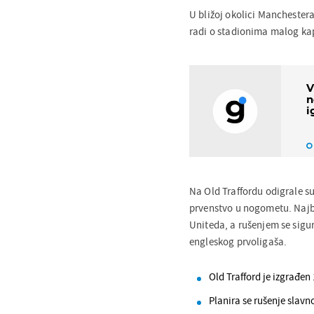
U bližoj okolici Manchestera
radi o stadionima malog kap
V
n
i
Na Old Traffordu odigrale su
prvenstvo u nogometu. Najbo
Uniteda, a rušenjem se sigur
engleskog prvoligaša.
Old Trafford je izgrađen
Planira se rušenje slav