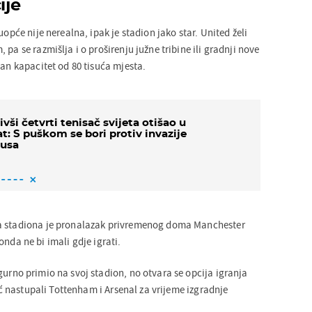
ije
uopće nije nerealna, ipak je stadion jako star. United želi
pa se razmišlja i o proširenju južne tribine ili gradnji nove
pan kapacitet od 80 tisuća mjesta.
ivši četvrti tenisač svijeta otišao u
at: S puškom se bori protiv invazije
usa
a stadiona je pronalazak privremenog doma Manchester
onda ne bi imali gdje igrati.
igurno primio na svoj stadion, no otvara se opcija igranja
 nastupali Tottenham i Arsenal za vrijeme izgradnje