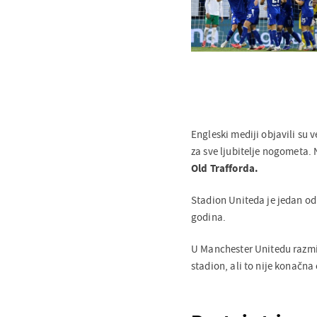
Engleski mediji objavili su v
za sve ljubitelje nogometa
Old Trafforda.
Stadion Uniteda je jedan od 
godina.
U Manchester Unitedu razmiš
stadion, ali to nije konačna