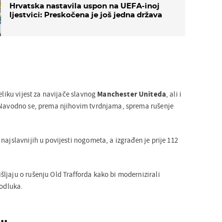
Hrvatska nastavila uspon na UEFA-inoj
ljestvici: Preskočena je još jedna država
eliku vijest za navijače slavnog
Manchester Uniteda
, ali i
. Navodno se, prema njihovim tvrdnjama, sprema rušenje
najslavnijih u povijesti nogometa, a izgrađen je prije 112
ljaju o rušenju Old Trafforda kako bi modernizirali
 odluka.