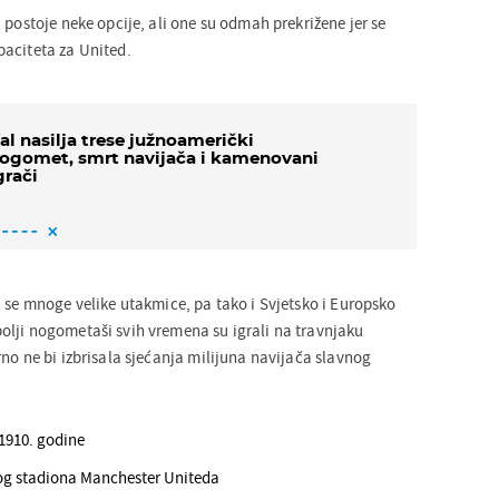
 postoje neke opcije, ali one su odmah prekrižene jer se
aciteta za United.
al nasilja trese južnoamerički
ogomet, smrt navijača i kamenovani
grači
 se mnoge velike utakmice, pa tako i Svjetsko i Europsko
lji nogometaši svih vremena su igrali na travnjaku
no ne bi izbrisala sjećanja milijuna navijača slavnog
 1910. godine
nog stadiona Manchester Uniteda