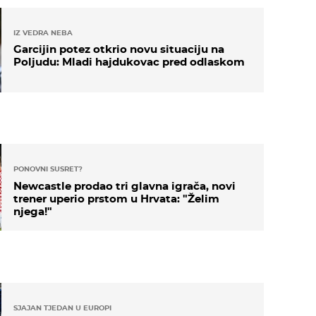
IZ VEDRA NEBA
Garcijin potez otkrio novu situaciju na
Poljudu: Mladi hajdukovac pred odlaskom
PONOVNI SUSRET?
Newcastle prodao tri glavna igrača, novi
trener uperio prstom u Hrvata: "Želim
njega!"
SJAJAN TJEDAN U EUROPI