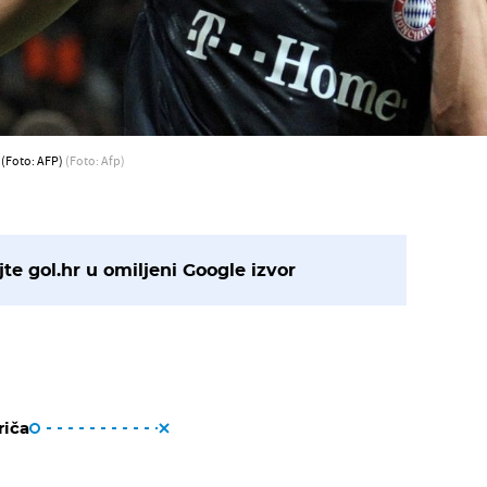
 (Foto: AFP)
(Foto: Afp)
te gol.hr u omiljeni Google izvor
riča