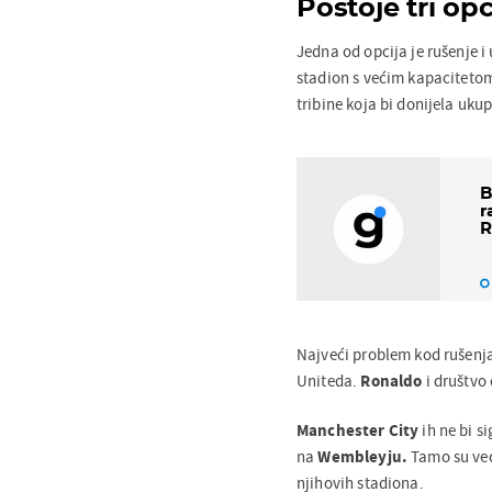
Postoje tri opc
Jedna od opcija je rušenje i 
stadion s većim kapacitetom, 
tribine koja bi donijela uku
B
r
R
Najveći problem kod rušenj
Uniteda.
Ronaldo
i društvo 
Manchester City
ih ne bi s
na
Wembleyju.
Tamo su već
njihovih stadiona.