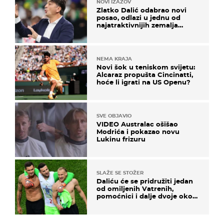
NOVI IZAZOV
Zlatko Dalić odabrao novi
posao, odlazi u jednu od
najatraktivnijih zemalja
svijeta
NEMA KRAJA
Novi šok u teniskom svijetu:
Alcaraz propušta Cincinatti,
hoće li igrati na US Openu?
SVE OBJAVIO
VIDEO Australac ošišao
Modrića i pokazao novu
Lukinu frizuru
SLAŽE SE STOŽER
Daliću će se pridružiti jedan
od omiljenih Vatrenih,
pomoćnici i dalje dvoje oko
ponude