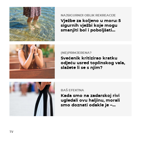
NAJSIGURNIJI OBLIK REKREACIJE
Vježbe za koljeno u moru: 5
sigurnih vježbi koje mogu
smanjiti bol i poboljšati
pokretljivost
(NE)PRIMJERENA?
Svećenik kritizirao kratku
odjeću usred toplinskog vala,
slažete li se s njim?
BAŠ EFEKTNA
Kada smo na zadarskoj rivi
ugledali ovu haljinu, morali
smo doznati odakle je –
košta samo 18 eura
TV