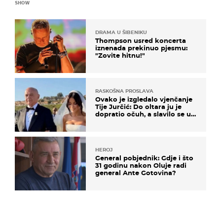
SHOW
DRAMA U ŠIBENIKU
Thompson usred koncerta
iznenada prekinuo pjesmu:
"Zovite hitnu!"
RASKOŠNA PROSLAVA
Ovako je izgledalo vjenčanje
Tije Jurčić: Do oltara ju je
dopratio očuh, a slavilo se uz
Olivera i Rozgu
HEROJ
General pobjednik: Gdje i što
31 godinu nakon Oluje radi
general Ante Gotovina?