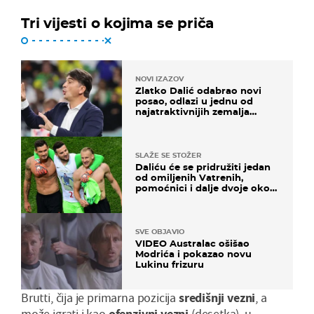
Tri vijesti o kojima se priča
NOVI IZAZOV
Zlatko Dalić odabrao novi
posao, odlazi u jednu od
najatraktivnijih zemalja
svijeta
SLAŽE SE STOŽER
Daliću će se pridružiti jedan
od omiljenih Vatrenih,
pomoćnici i dalje dvoje oko
ponude
SVE OBJAVIO
VIDEO Australac ošišao
Modrića i pokazao novu
Lukinu frizuru
Brutti, čija je primarna pozicija
središnji vezni
, a
može igrati i kao
ofenzivni vezni
(desetka), u