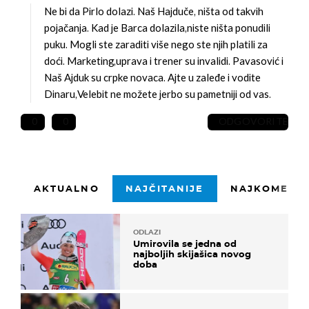
Ne bi da Pirlo dolazi. Naš Hajduče, ništa od takvih
pojačanja. Kad je Barca dolazila,niste ništa ponudili
puku. Mogli ste zaraditi više nego ste njih platili za
doći. Marketing,uprava i trener su invalidi. Pavasović i
Naš Ajduk su crpke novaca. Ajte u zaleđe i vodite
Dinaru,Velebit ne možete jerbo su pametniji od vas.
0
0
ODGOVORITE
AKTUALNO
NAJČITANIJE
NAJKOMENTI
ODLAZI
Umirovila se jedna od
najboljih skijašica novog
doba