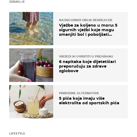
ZDRAVLJE
NAJSIGURNIJI OBLIK REKREACIJE
Vježbe za koljeno u moru: 5
sigurnih vježbi koje mogu
smanjiti bol i poboljšati
pokretljivost
VRIJEDI IH UVRSTITI U PREHRANU
6 napitaka koje dijetetičari
preporučuju za zdrave
zglobove
PRIRODNE ALTERNATIVE
5 pića koja imaju više
elektrolita od sportskih pića
LIFESTYLE