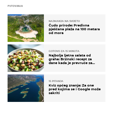
PUTOVANJA
NAJMANJA NA SVIJETU
Čudo prirode: Predivna
pješčana plaža na 100 metara
od mora
GOTOVO ZA 15 MINUTA
Najbolja ljetna salata od
graha: Brzinski recept za
dane kada je prevruće za
kuhanje
15 PITANJA
Kviz općeg znanja: Za one
pred kojima se i Google može
sakriti