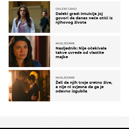
DALEKI GRAD
Daleki grad: Intuicija joj
govori da danas neće otići iz
njihovog života
NASLJEDNIK
Nasljednik: Nije očekivala
takve uvrede od vlastite
majke
NASLJEDNIK
Želi da njih troje sretno žive,
a nije ni svjesna da ga je
odavno izgubila