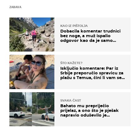
ZABAVA
KAO IZ PIŠTOLJA
Dobacila komentar trudnici
bez noge, a muž ispalio
odgovor kao da je samo
čekao…
ŠTO KAŽETE?
Isključio komentare: Par iz
Srbije preporučio spravicu za
plažu s Temua, čini li vam se
ovo sigurnim?
SVAKA ČAST
Bahato mu prepriječio
prijelaz, a ono što je pješak
napravio oduševilo je
društvene mreže