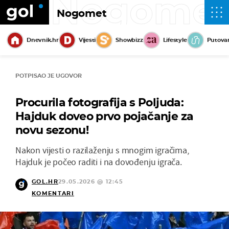
Nogome
Nogomet
Dnevnik.hr
Vijesti
Showbizz
Lifestyle
Putova
POTPISAO JE UGOVOR
Procurila fotografija s Poljuda:
Hajduk doveo prvo pojačanje za
novu sezonu!
Nakon vijesti o razilaženju s mnogim igračima,
Hajduk je počeo raditi i na dovođenju igrača.
GOL.HR
29.05.2026 @ 12:45
KOMENTARI