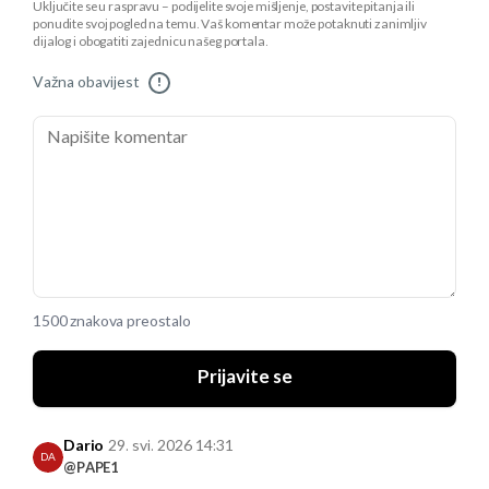
Uključite se u raspravu – podijelite svoje mišljenje, postavite pitanja ili
ponudite svoj pogled na temu. Vaš komentar može potaknuti zanimljiv
dijalog i obogatiti zajednicu našeg portala.
Važna obavijest
!
1500 znakova preostalo
Prijavite se
Dario
29. svi. 2026 14:31
DA
@PAPE1