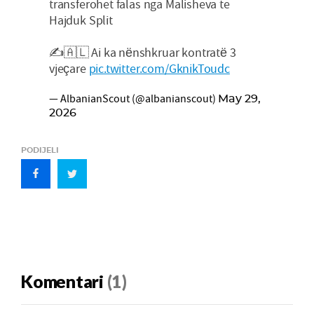
transferohet falas nga Malisheva te
Hajduk Split
✍️🇦🇱 Ai ka nënshkruar kontratë 3
vjeçare
pic.twitter.com/GknikToudc
— AlbanianScout (@albanianscout)
May 29,
2026
PODIJELI
Komentari
(1)