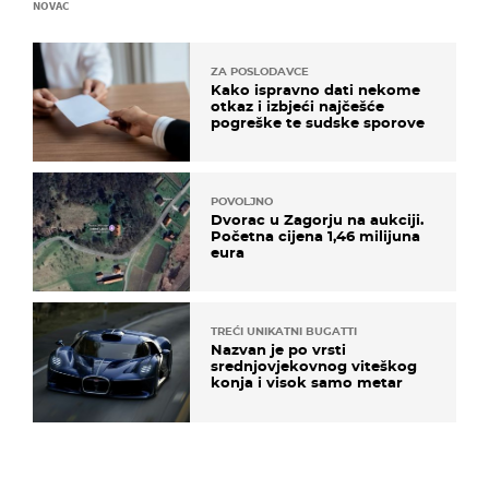
NOVAC
ZA POSLODAVCE
Kako ispravno dati nekome
otkaz i izbjeći najčešće
pogreške te sudske sporove
POVOLJNO
Dvorac u Zagorju na aukciji.
Početna cijena 1,46 milijuna
eura
TREĆI UNIKATNI BUGATTI
Nazvan je po vrsti
srednjovjekovnog viteškog
konja i visok samo metar