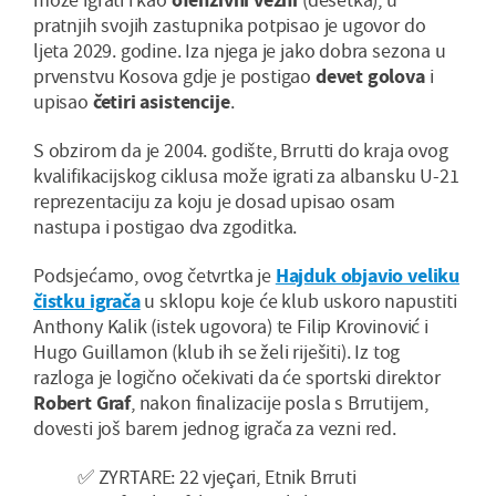
pratnjih svojih zastupnika potpisao je ugovor do
ljeta 2029. godine. Iza njega je jako dobra sezona u
prvenstvu Kosova gdje je postigao
devet golova
i
upisao
četiri asistencije
.
S obzirom da je 2004. godište, Brrutti do kraja ovog
kvalifikacijskog ciklusa može igrati za albansku U-21
reprezentaciju za koju je dosad upisao osam
nastupa i postigao dva zgoditka.
Podsjećamo, ovog četvrtka je
Hajduk objavio veliku
čistku igrača
u sklopu koje će klub uskoro napustiti
Anthony Kalik (istek ugovora) te Filip Krovinović i
Hugo Guillamon (klub ih se želi riješiti). Iz tog
razloga je logično očekivati da će sportski direktor
Robert Graf
, nakon finalizacije posla s Brrutijem,
dovesti još barem jednog igrača za vezni red.
✅ ZYRTARE: 22 vjeçari, Etnik Brruti