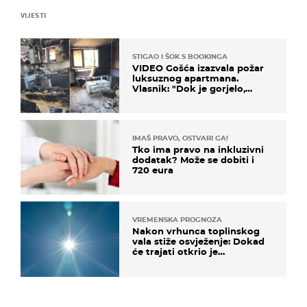
VIJESTI
STIGAO I ŠOK S BOOKINGA
VIDEO Gošća izazvala požar
luksuznog apartmana.
Vlasnik: "Dok je gorjelo,
smijali su se, pili i pokazivali
mi srednji prst"
IMAŠ PRAVO, OSTVARI GA!
Tko ima pravo na inkluzivni
dodatak? Može se dobiti i
720 eura
VREMENSKA PROGNOZA
Nakon vrhunca toplinskog
vala stiže osvježenje: Dokad
će trajati otkrio je
meteorolog