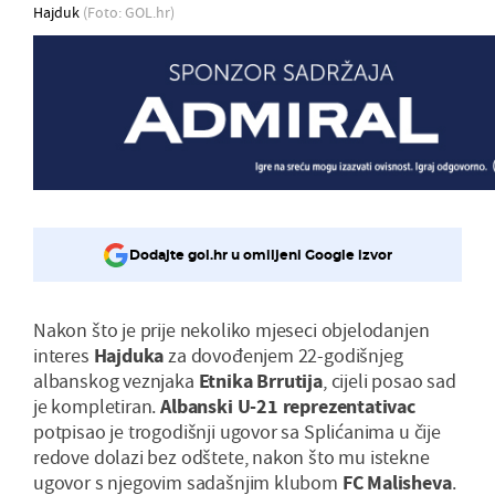
Hajduk
(Foto: GOL.hr)
Dodajte gol.hr u omiljeni Google izvor
Nakon što je prije nekoliko mjeseci objelodanjen
interes
Hajduka
za dovođenjem 22-godišnjeg
albanskog veznjaka
Etnika Brrutija
, cijeli posao sad
je kompletiran.
Albanski U-21 reprezentativac
potpisao je trogodišnji ugovor sa Splićanima u čije
redove dolazi bez odštete, nakon što mu istekne
ugovor s njegovim sadašnjim klubom
FC Malisheva
.