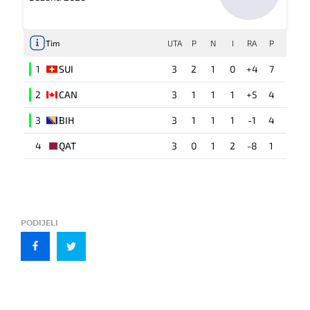
Tim
UTA
P
N
I
RA
P
1
SUI
3
2
1
0
+4
7
2
CAN
3
1
1
1
+5
4
3
BIH
3
1
1
1
-1
4
4
QAT
3
0
1
2
-8
1
PODIJELI