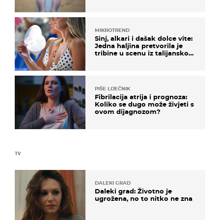
objašnjavaju što se događa
MIKROTREND
Sinj, alkari i dašak dolce vite:
Jedna haljina pretvorila je
tribine u scenu iz talijanskog
filma
PIŠE LIJEČNIK
Fibrilacija atrija i prognoza:
Koliko se dugo može živjeti s
ovom dijagnozom?
TV
DALEKI GRAD
Daleki grad: Životno je
ugrožena, no to nitko ne zna