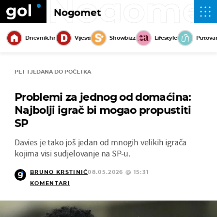
Nogome
Nogomet
Dnevnik.hr
Vijesti
Showbizz
Lifestyle
Putova
PET TJEDANA DO POČETKA
Problemi za jednog od domaćina:
Najbolji igrač bi mogao propustiti
SP
Davies je tako još jedan od mnogih velikih igrača
kojima visi sudjelovanje na SP-u.
BRUNO KRSTINIĆ
08.05.2026 @ 15:31
KOMENTARI