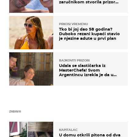
zaručnikom stvorila prizor
kao s razglednice
PRKOSI VREMENU
Tko bi joj dao 58 godina?
Duboko rezani kupaći stavio
je njezine adute u prvi plan
BAJKOVITI PRIZORI
Udala se slastičarka iz
MasterChefa! Svom
Argentincu izrekla je da u
rodnoj Hercegovini
ZABAVA
KAPITALAC
U domu otkrili pitona od dva