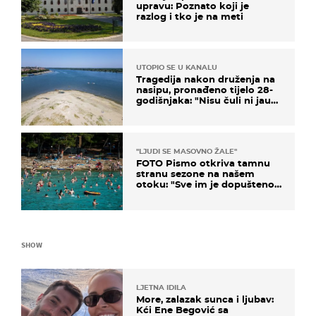
upravu: Poznato koji je
razlog i tko je na meti
UTOPIO SE U KANALU
Tragedija nakon druženja na
nasipu, pronađeno tijelo 28-
godišnjaka: "Nisu čuli ni jauk
ni poziv upomoć"
"LJUDI SE MASOVNO ŽALE"
FOTO Pismo otkriva tamnu
stranu sezone na našem
otoku: "Sve im je dopušteno!
Izlijevaju fekalije u more, na
plažama se dobije kožni osip"
SHOW
LJETNA IDILA
More, zalazak sunca i ljubav:
Kći Ene Begović sa