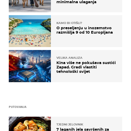
minimalna ulaganja
KAMO BI OTIŠLI?
O preseljenju u inozemstvo
razmišlja 9 od 10 Europljana
VELIKA ANALIZA
Kina više ne pokušava sustići
Zapad. Gradi vlastiti
tehnološki svijet
PUTOVANJA
TJEDNI JELOVNIK
7 laganih jela savršenih za