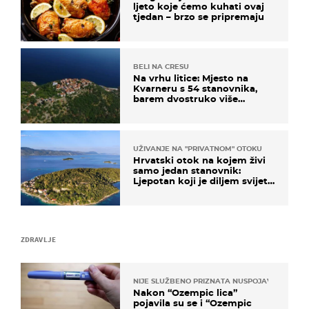
ljeto koje ćemo kuhati ovaj
tjedan – brzo se pripremaju
BELI NA CRESU
Na vrhu litice: Mjesto na
Kvarneru s 54 stanovnika,
barem dvostruko više
mačaka i pogledom od
kojega zastaje dah
UŽIVANJE NA "PRIVATNOM" OTOKU
Hrvatski otok na kojem živi
samo jedan stanovnik:
Ljepotan koji je diljem svijeta
poznat po svojem "bijelom
zlatu"
ZDRAVLJE
NIJE SLUŽBENO PRIZNATA NUSPOJAVA, ALI ...
Nakon “Ozempic lica”
pojavila su se i “Ozempic