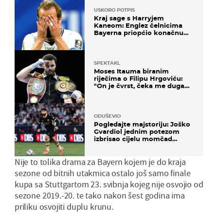
USKORO POTPIS
Kraj sage s Harryjem
Kaneom: Englez čelnicima
Bayerna priopćio konačnu
odluku
SPEKTAKL
Moses Itauma biranim
riječima o Filipu Hrgoviću:
"On je čvrst, čeka me duga
noć"
ODUŠEVIO
Pogledajte majstoriju: Joško
Gvardiol jednim potezom
izbrisao cijelu momčad
Atletica
Nije to tolika drama za Bayern kojem je do kraja
sezone od bitnih utakmica ostalo još samo finale
kupa sa Stuttgartom 23. svibnja kojeg nije osvojio od
sezone 2019.-20. te tako nakon šest godina ima
priliku osvojiti duplu krunu.