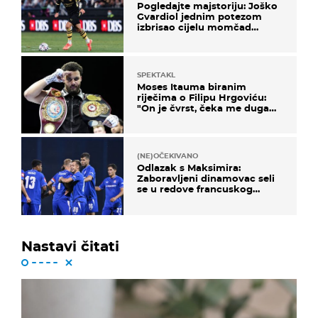
Pogledajte majstoriju: Joško
Gvardiol jednim potezom
izbrisao cijelu momčad
Atletica
SPEKTAKL
Moses Itauma biranim
riječima o Filipu Hrgoviću:
"On je čvrst, čeka me duga
noć"
(NE)OČEKIVANO
Odlazak s Maksimira:
Zaboravljeni dinamovac seli
se u redove francuskog
prvoligaša
Nastavi čitati