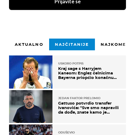
Prijavite se
AKTUALNO
NAJČITANIJE
NAJKOMENTI
USKORO POTPIS
Kraj sage s Harryjem
Kaneom: Englez čelnicima
Bayerna priopćio konačnu
odluku
JEDAN FAKTOR PRELOMIO
Gattuso potvrdio transfer
Ivanovića: "Sve smo napravili
da dođe, znate kamo je
otišao..."
ODUŠEVIO