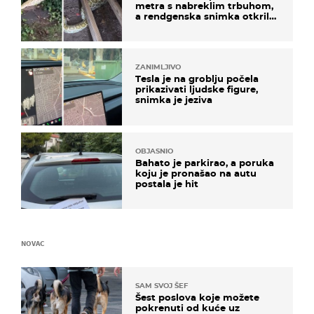
metra s nabreklim trbuhom,
a rendgenska snimka otkrila
posljednji obrok
ZANIMLJIVO
Tesla je na groblju počela
prikazivati ljudske figure,
snimka je jeziva
OBJASNIO
Bahato je parkirao, a poruka
koju je pronašao na autu
postala je hit
NOVAC
SAM SVOJ ŠEF
Šest poslova koje možete
pokrenuti od kuće uz