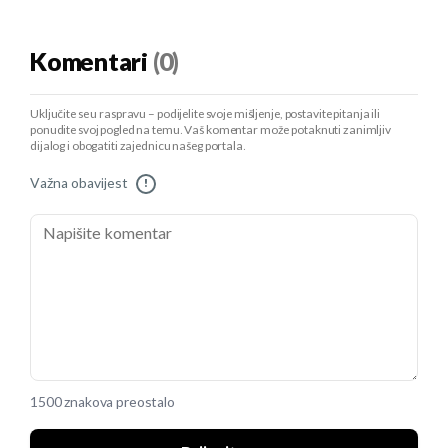
Komentari
(0)
Uključite se u raspravu – podijelite svoje mišljenje, postavite pitanja ili
ponudite svoj pogled na temu. Vaš komentar može potaknuti zanimljiv
dijalog i obogatiti zajednicu našeg portala.
Važna obavijest
!
1500 znakova preostalo