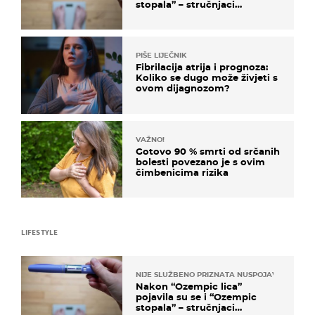
stopala” – stručnjaci
objašnjavaju što se događa
PIŠE LIJEČNIK
Fibrilacija atrija i prognoza:
Koliko se dugo može živjeti s
ovom dijagnozom?
VAŽNO!
Gotovo 90 % smrti od srčanih
bolesti povezano je s ovim
čimbenicima rizika
LIFESTYLE
NIJE SLUŽBENO PRIZNATA NUSPOJAVA, ALI ...
Nakon “Ozempic lica”
pojavila su se i “Ozempic
stopala” – stručnjaci