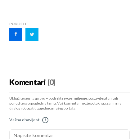
PODIJELI
Komentari
(0)
Uključite se u raspravu – podijelite svoje mišljenje, postavite pitanja ili
ponudite svoj pogled na temu. Vaš komentar može potaknuti zanimljiv
dijalog i obogatiti zajednicu našeg portala.
Važna obavijest
!