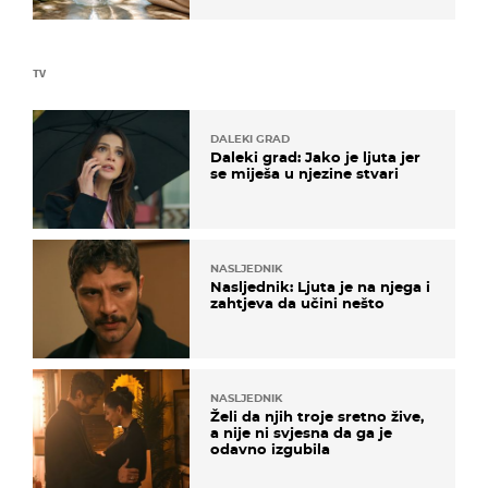
TV
DALEKI GRAD
Daleki grad: Jako je ljuta jer
se miješa u njezine stvari
NASLJEDNIK
Nasljednik: Ljuta je na njega i
zahtjeva da učini nešto
NASLJEDNIK
Želi da njih troje sretno žive,
a nije ni svjesna da ga je
odavno izgubila