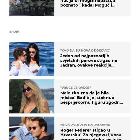
Rusija bi mogla napasti, a
poznato i kada! Moguć i
kopneni upad u članicu
NATO-a
SHOW
"KAO DA SU NOVAK ĐOKOVIĆ"
Jedan od najpoznatijih
svjetskih parova stigao na
Jadran, ovakve reakcije
vjerojatno nisu očekivali
"VRUĆE JE OVDJE"
Malo tko zna da je bila
misica! Badić je istaknuo
besprijekornu figuru zgodne
voditeljice
NOVA ZVIJEZDA NA JADRANU
Roger Federer stigao u
Hrvatsku! Za njegovu ljubav
prema našem otoku zaslužan