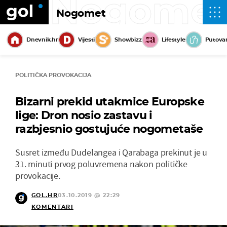
Nogome
Nogomet
Dnevnik.hr
Vijesti
Showbizz
Lifestyle
Putova
POLITIČKA PROVOKACIJA
Bizarni prekid utakmice Europske
lige: Dron nosio zastavu i
razbjesnio gostujuće nogometaše
Susret između Dudelangea i Qarabaga prekinut je u
31. minuti prvog poluvremena nakon političke
provokacije.
GOL.HR
03.10.2019 @ 22:29
KOMENTARI