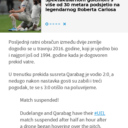
više od 30 metara podsjetio na
legendarnog Roberta Carlosa
Posljednji ratni obračun između dvije zemlje
dogodio se u travnju 2016. godine, koji je ujedno bio
i najgori još od 1994. godine kada je dogovoren
prekid vatre.
U trenutku prekida susreta Qarabag je vodio 2:0, a
nedugo nakon nastavka gosti su zabili i treći
pogodak, te se s 3:0 otišlo na poluvrijeme.
Match suspended!
Dudelange and Qarabag have their
#UEL
match suspended after half an hour after
a drone began hovering over the pitch.