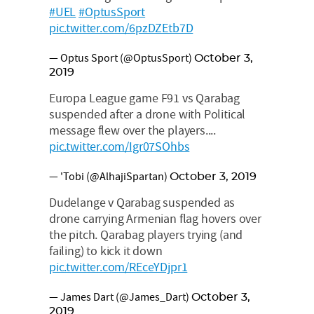
#UEL
#OptusSport
pic.twitter.com/6pzDZEtb7D
— Optus Sport (@OptusSport)
October 3,
2019
Europa League game F91 vs Qarabag
suspended after a drone with Political
message flew over the players....
pic.twitter.com/Igr07SOhbs
— 'Tobi (@AlhajiSpartan)
October 3, 2019
Dudelange v Qarabag suspended as
drone carrying Armenian flag hovers over
the pitch. Qarabag players trying (and
failing) to kick it down
pic.twitter.com/REceYDjpr1
— James Dart (@James_Dart)
October 3,
2019