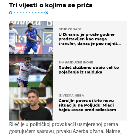
Tri vijesti o kojima se priča
GDJE ĆE SAD?
U Dinamu je prošle godine
predstavljen kao mega
transfer, danas je pao najniže
u karijeri
SIN HAJDUČKE IKONE
Rudeš službeno dobio veliko
pojačanje iz Hajduka
IZ VEDRA NEBA
Garcijin potez otkrio novu
situaciju na Poljudu: Mladi
hajdukovac pred odlaskom
Riječ je u političkoj provokaciji usmjerenoj prema
gostujućem sastavu, prvaku Azerbajdžana. Naime,