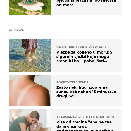
pješčana plaža na 100 metara
od mora
ZDRAVLJE
NAJSIGURNIJI OBLIK REKREACIJE
Vježbe za koljeno u moru: 5
sigurnih vježbi koje mogu
smanjiti bol i poboljšati
pokretljivost
POKROVITELJ STADA
Zašto neki ljudi izgore na
suncu već nakon 15 minuta, a
drugi ne?
ALARMANTNI REZULTATI NOVE STUDIJE
Više od trećine žena ne zna
da prolazi kroz
perimenopauzu! Evo zašto su