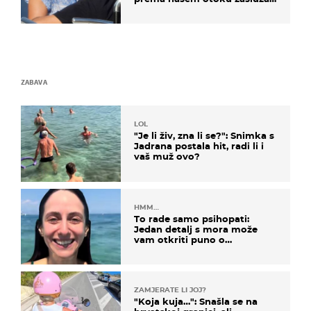
je jedan poznati Hrvat
ZABAVA
LOL
"Je li živ, zna li se?": Snimka s
Jadrana postala hit, radi li i
vaš muž ovo?
HMM…
To rade samo psihopati:
Jedan detalj s mora može
vam otkriti puno o
prijateljima
ZAMJERATE LI JOJ?
"Koja kuja…": Snašla se na