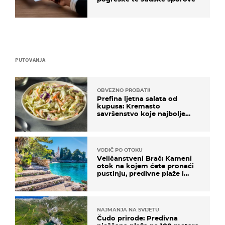
PUTOVANJA
OBVEZNO PROBATI!
Prefina ljetna salata od
kupusa: Kremasto
savršenstvo koje najbolje
paše uz pečeno meso
VODIČ PO OTOKU
Veličanstveni Brač: Kameni
otok na kojem ćete pronaći
pustinju, predivne plaže i
uzbudljivu hranu
NAJMANJA NA SVIJETU
Čudo prirode: Predivna