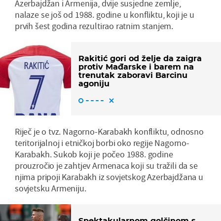
Azerbajdžan i Armenija, dvije susjedne zemlje,
nalaze se još od 1988. godine u konfliktu, koji je u
prvih šest godina rezultirao ratnim stanjem.
Rakitić gori od želje da zaigra
protiv Mađarske i barem na
trenutak zaboravi Barcinu
agoniju
Riječ je o tvz. Nagorno-Karabakh konfliktu, odnosno
teritorijalnoj i etničkoj borbi oko regije Nagorno-
Karabakh. Sukob koji je počeo 1988. godine
prouzročio je zahtjev Armenaca koji su tražili da se
njima pripoji Karabakh iz sovjetskog Azerbajdžana u
sovjetsku Armeniju.
Spektakularnom golčinom s