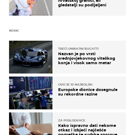
hrvatskoj granici, ali
gledatelji su podijeljeni
NOVAC
TREĆI UNIKATNI BUGATTI
Nazvan je po vrsti
srednjovjekovnog viteškog
konja i visok samo metar
OVO JE 10 NAJBOLJIH
Europske dionice dosegnule
su rekordne razine
ZA POSLODAVCE
Kako ispravno dati nekome
otkaz i izbjeći najčešće
pogreške te sudske sporove