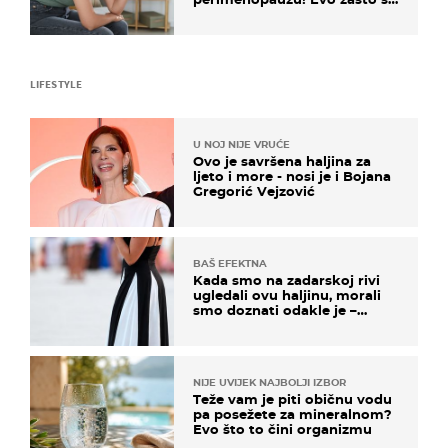
simptomi toliko zbunjujući
LIFESTYLE
U NOJ NIJE VRUĆE
Ovo je savršena haljina za
ljeto i more - nosi je i Bojana
Gregorić Vejzović
BAŠ EFEKTNA
Kada smo na zadarskoj rivi
ugledali ovu haljinu, morali
smo doznati odakle je –
košta samo 18 eura
NIJE UVIJEK NAJBOLJI IZBOR
Teže vam je piti običnu vodu
pa posežete za mineralnom?
Evo što to čini organizmu