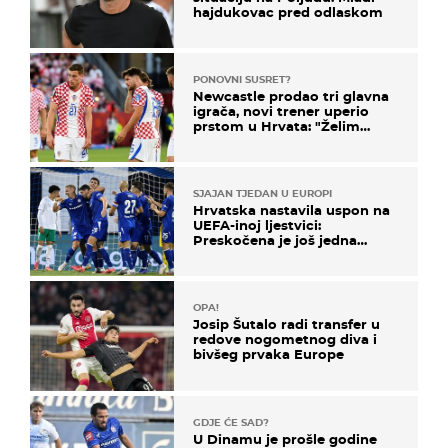
hajdukovac pred odlaskom
PONOVNI SUSRET?
Newcastle prodao tri glavna
igrača, novi trener uperio
prstom u Hrvata: "Želim
njega!"
SJAJAN TJEDAN U EUROPI
Hrvatska nastavila uspon na
UEFA-inoj ljestvici:
Preskočena je još jedna
država
OPA!
Josip Šutalo radi transfer u
redove nogometnog diva i
bivšeg prvaka Europe
GDJE ĆE SAD?
U Dinamu je prošle godine