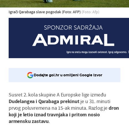
Igrači Qarabaga slave pogodak (Foto: AFP)
(Foto: Afp)
Dodajte gol.hr u omiljeni Google izvor
Susret 2. kola skupine A Europske lige između
Dudelangea i Qarabaga prekinut
je u 31. minuti
prvog poluvremena na 15-ak minuta. Razlog je
dron
koji je letio iznad travnjaka i pritom nosio
armensku zastavu
.