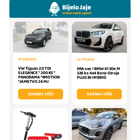
37.900,00 €
57.777,00 €
VW Tiguan 2.0 TDI
IMA sve ! BMW X1 30e M
ELEGANCE * 200 KS *
326 ks 4x4 Benz-Struja
PANORAMA *4MOTION
PLUG IN HYBRID
*JAMSTVO 24 MJ
SAZNAJ VIŠE
SAZNAJ VIŠE