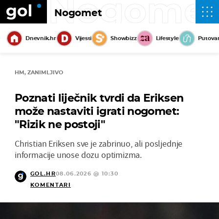
Nogome
Nogomet
Dnevnik.hr
Vijesti
Showbizz
Lifestyle
Putova
HM, ZANIMLJIVO
Poznati liječnik tvrdi da Eriksen
može nastaviti igrati nogomet:
"Rizik ne postoji"
Christian Eriksen sve je zabrinuo, ali posljednje
informacije unose dozu optimizma.
GOL.HR
08.06.2026 @ 10:30
KOMENTARI