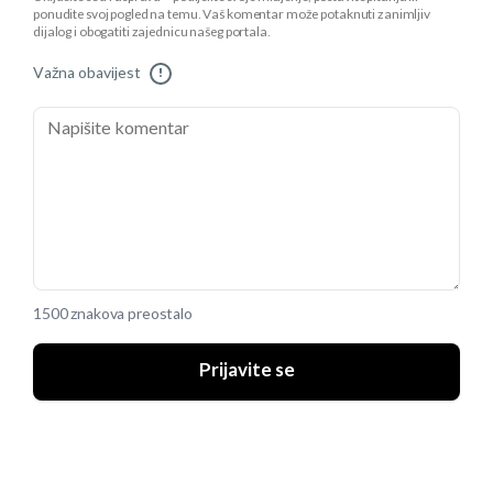
ponudite svoj pogled na temu. Vaš komentar može potaknuti zanimljiv
dijalog i obogatiti zajednicu našeg portala.
Važna obavijest
!
1500 znakova preostalo
Prijavite se