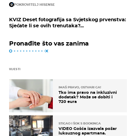
POKROVITELJ HISENSE
KVIZ Deset fotografija sa Svjetskog prvenstva:
Sjećate li se ovih trenutaka?...
Pronađite što vas zanima
VIJESTI
IMAŠ PRAVO, OSTVARI GA!
Tko ima pravo na inkluzivni
dodatak? Može se dobiti i
720 eura
STIGAO I ŠOK S BOOKINGA
VIDEO Gošća izazvala požar
luksuznog apartmana.