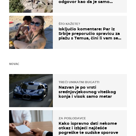
odgovor kao da je samo
čekao…
ŠTO KAŽETE?
Isključio komentare: Par iz
Srbije preporučio spravicu za
plažu s Temua, čini li vam se
ovo sigurnim?
NOVAC
TREĆI UNIKATNI BUGATTI
Nazvan je po vrsti
srednjovjekovnog viteškog
konja i visok samo metar
ZA POSLODAVCE
Kako ispravno dati nekome
otkaz i izbjeći najčešće
pogreške te sudske sporove