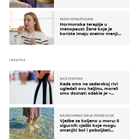
NOVO ISTRAŽIVANJE
Hormonska terapija u
menopauzi: Žene koje je
koriste imaju znatno manji
rizik od ovoga
LIFESTYLE
BAŠ EFEKTNA
Kada smo na zadarskoj rivi
ugledali ovu haljinu, morali
smo doznati odakle je –
košta samo 18 eura
NAJSIGURNIJI OBLIK REKREACIJE
Vježbe za koljeno u moru: 5
sigurnih vježbi koje mogu
smanjiti bol i poboljšati
pokretljivost