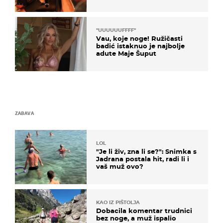
"UUUUUUFFFF"
Vau, koje noge! Ružičasti
badić istaknuo je najbolje
adute Maje Šuput
ZABAVA
LOL
"Je li živ, zna li se?": Snimka s
Jadrana postala hit, radi li i
vaš muž ovo?
KAO IZ PIŠTOLJA
Dobacila komentar trudnici
bez noge, a muž ispalio