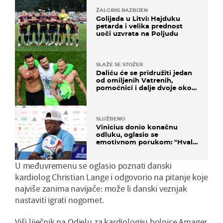
ŽALGIRIS RAZBIJEN
Golijada u Litvi: Hajduku
petarda i velika prednost
uoči uzvrata na Poljudu
SLAŽE SE STOŽER
Daliću će se pridružiti jedan
od omiljenih Vatrenih,
pomoćnici i dalje dvoje oko
ponude
SLUŽBENO
Vinicius donio konačnu
odluku, oglasio se
emotivnom porukom: "Hvala
vam svima"
U međuvremenu se oglasio poznati danski
kardiolog Christian Lange i odgovorio na pitanje koje
najviše zanima navijače: može li danski veznjak
nastaviti igrati nogomet.
Viši liječnik na Odjelu za kardiologiju bolnice Amager