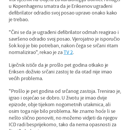
u Kopenhagenu smatra da je Eriksenov ugrađeni
defibrilator odradio svoj posao upravo onako kako
je trebao.
"Čini se da je ugrađeni defibrilator odmah reagirao i
savršeno odradio svoj posao. Vjerojatno je isporučio
šok koji je bio potreban, nakon čega se srčani ritam
normalizirao", rekao je za
TV 2
.
Liječnik ističe da je prošlo pet godina otkako je
Eriksen doživio srčani zastoj te da otad nije imao
većih problema.
"Prošlo je pet godina od srčanog zastoja. Trenirao je,
igrao i osjećao se dobro. U životu je imao dvije
epizode, obje tijekom nogometnih utakmica, ali
osim toga nije bilo problema. Ne znamo hoće li se
nešto slično ponoviti, no možemo vidjeti da njegov
ICD radi besprijekorno, tako da nema opasnosti za