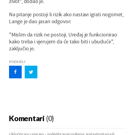
život", dodao je.
Na pitanje postoji li rizik ako nastavi igrati nogomet,
Lange je dao jasan odgovor:
"Mislim da rizik ne postoji. Uređaj je funkcionirao
kako treba i vjerujem da će tako biti i ubuduće",
zaključio je.
PODIJELI
Komentari
(0)
Uključite se u raspravu – podijelite svoje mišljenje, postavite pitanja ili