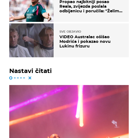
Propao najbitniji posao
Reala, zvijezda poslala
odbijenicu i poručila: "Želim
u Barcelonu"
SVE OBJAVIO
VIDEO Australac ošišao
Modrića i pokazao novu
Lukinu frizuru
Nastavi čitati