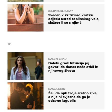
(NE)PRIMJERENA?
Svećenik kritizirao kratku
odjeću usred toplinskog vala,
slažete li se s njim?
TV
DALEKI GRAD
Daleki grad: Intuicija joj
govori da danas neće otići iz
njihovog života
NASLJEDNIK
Želi da njih troje sretno žive,
a nije ni svjesna da ga je
odavno izgubila