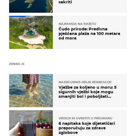
sakriti
NAJMANJA NA SVIJETU
Čudo prirode: Predivna
pješčana plaža na 100 metara
od mora
ZDRAVLJE
NAJSIGURNIJI OBLIK REKREACIJE
Vježbe za koljeno u moru: 5
sigurnih vježbi koje mogu
smanjiti bol i poboljšati
pokretljivost
VRIJEDI IH UVRSTITI U PREHRANU
6 napitaka koje dijetetičari
preporučuju za zdrave
zglobove