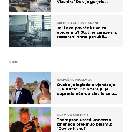
Vlasnik: "Dok je gorjelo,
smijali su se, pili i pokazivali
mi srednji prst"
KRENULO OD BRZE HRANE
Je li ovo povrće krivo za
epidemiju? Stotine zaraženih,
restorani hitno povukli
proizvod
SHOW
RASKOŠNA PROSLAVA
Ovako je izgledalo vjenčanje
Tije Jurčić: Do oltara ju je
dopratio očuh, a slavilo se uz
Olivera i Rozgu
DRAMA U ŠIBENIKU
Thompson usred koncerta
iznenada prekinuo pjesmu:
"Zovite hitnu!"