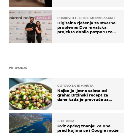
POKROVITELJ PHILIP MORRIS ZAGREB
Digitalna rješenja za stvarne
probleme: Dva hrvatska
projekta dobila potporu za
razvoj
PUTOVANJA
GOTOVO ZA 15 MINUTA
Najbolja ljetna salata od
graha: Brzinski recept za
dane kada je prevruće za
kuhanje
15 PITANJA
Kviz općeg znanja: Za one
pred kojima se i Google može