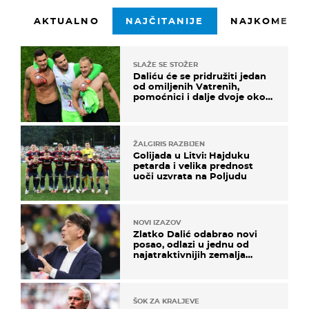
AKTUALNO
NAJČITANIJE
NAJKOMENTI
SLAŽE SE STOŽER
Daliću će se pridružiti jedan
od omiljenih Vatrenih,
pomoćnici i dalje dvoje oko
ponude
ŽALGIRIS RAZBIJEN
Golijada u Litvi: Hajduku
petarda i velika prednost
uoči uzvrata na Poljudu
NOVI IZAZOV
Zlatko Dalić odabrao novi
posao, odlazi u jednu od
najatraktivnijih zemalja
svijeta
ŠOK ZA KRALJEVE