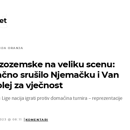
t
et
IJA ORANJA
zozemske na veliku scenu:
čno srušilo Njemačku i Van
lej za vječnost
 Lige nacija igrati protiv domaćina turnira – reprezentacije
023 @ 08:11
KOMENTARI