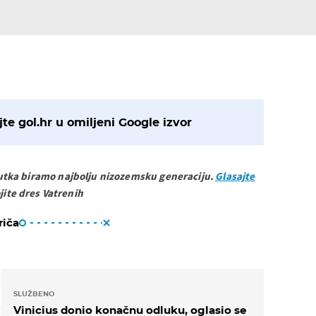
te gol.hr u omiljeni Google izvor
utka biramo najbolju nizozemsku generaciju.
Glasajte
jite dres Vatrenih
riča
SLUŽBENO
Vinicius donio konačnu odluku, oglasio se