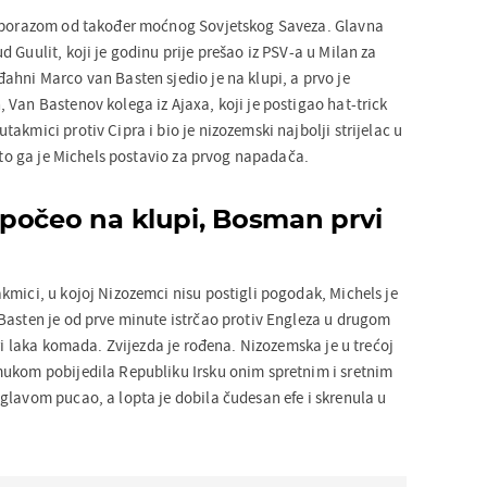
0 porazom od također moćnog Sovjetskog Saveza. Glavna
 Guulit, koji je godinu prije prešao iz PSV-a u Milan za
ahni Marco van Basten sjedio je na klupi, a prvo je
 Van Bastenov kolega iz Ajaxa, koji je postigao hat-trick
akmici protiv Cipra i bio je nizozemski najbolji strijelac u
 što ga je Michels postavio za prvog napadača.
počeo na klupi, Bosman prvi
kmici, u kojoj Nizozemci nisu postigli pogodak, Michels je
Basten je od prve minute istrčao protiv Engleza u drugom
tri laka komada. Zvijezda je rođena. Nizozemska je u trećoj
ukom pobijedila Republiku Irsku onim spretnim i sretnim
glavom pucao, a lopta je dobila čudesan efe i skrenula u