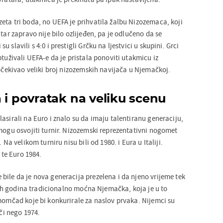
eta tri boda, no UEFA je prihvatila žalbu Nizozemaca, koji
atar zapravo nije bilo ozlijeđen, pa je odlučeno da se
 slavili s 4:0 i prestigli Grčku na ljestvici u skupini. Grci
ptuživali UEFA-e da je pristala ponoviti utakmicu iz
 očekivao veliki broj nizozemskih navijača u Njemačkoj.
 i povratak na veliku scenu
asirali na Euro i znalo su da imaju talentiranu generaciju,
 mogu osvojiti turnir. Nizozemski reprezentativni nogomet
 Na velikom turniru nisu bili od 1980. i Eura u Italiji.
. te Euro 1984.
bile da je nova generacija prezelena i da njeno vrijeme tek
e tih godina tradicionalno moćna Njemačka, koja je u to
 momčad koje bi konkurirale za naslov prvaka. Nijemci su
ači nego 1974.