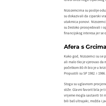
Nizozemcima su poslije oduz
su dokazivali da ciparski vr
utakmica ponovi. Nizozemci su
su žestoko prosvjedovali i o
financijskog interesa jer se
Afera s Grcima
Kako god, Nizozemci su se pl
ali malo tko je vjerovao da
početkom 80-ih bio je u krizi.
Propustili su SP 1982. i 1986
Stoga su uglavnom procjene 
stiže. Glavni favorit bila j
vrijeme mogla sastaviti tri
bili baš ultrajaki, možda i j