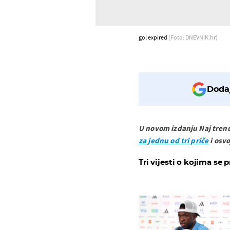
gol expired
(Foto: DNEVNIK.hr)
Dodaj
U novom izdanju Naj tren
za jednu od tri priče
i osvo
Tri vijesti o kojima se p