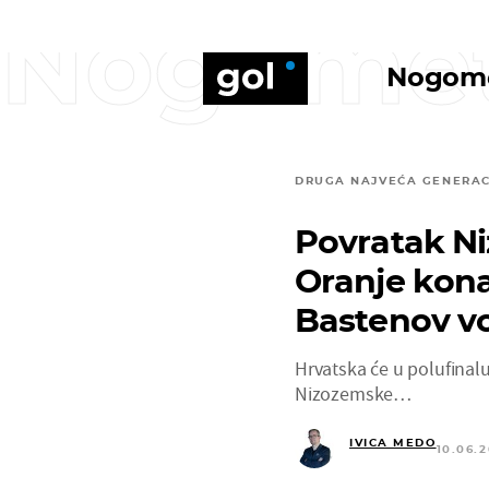
Nogome
Nogom
DRUGA NAJVEĆA GENERAC
Povratak Ni
Oranje kona
Bastenov vo
Hrvatska će u polufinalu
Nizozemske…
IVICA MEDO
10.06.2