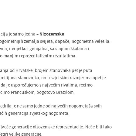
acija je samo jedna –
Nizozemska
.
ogometnijih zemalja svijeta, dapače, nogometna velesila.
a, nerijetko i genijalna, sa sjajnim školama i
to manjim reprezentativnim rezultatima.
anja od Hrvatske, brojem stanovnika pet je puta
 milijuna stanovnika, no u svjetskim razmjerima opet je
ada je uspoređujemo s najvećim rivalima, recimo
ecimo Francuskom, pogotovo Brazilom.
njedrila je ne samo jedne od najvećih nogometaša svih
ećih generacija svjetskog nogometa.
ajveće generacije nizozemske reprezentacije. Neće biti lako
tiri velike generacije.