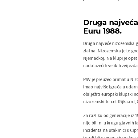
Druga najveća 
Euru 1988.
Druga najveće nizozemska ge
zlatna. Nizozemska je te godi
Njemačkoj. Na klupi je opet
nadolazećih velikih zvijezd
PSV je preuzeo primat u Nizo
imao najviše igrača u udarno
obilježiti europski klupski
nizozemski tercet Rijkaard, 
Za razliku od generacije iz 1
nije bili ni u krugu glavnih
incidenta na utakmici s Ci
izradi blizu nogu ciparskog 