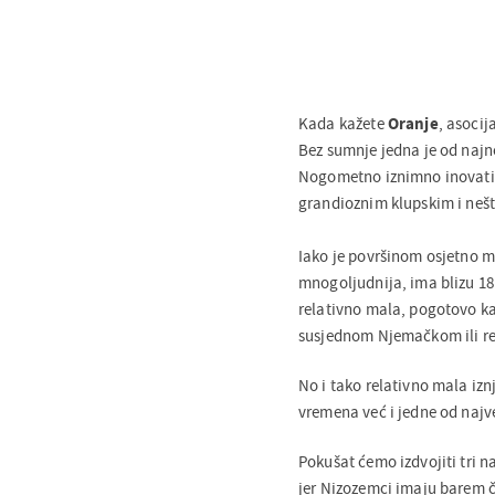
Kada kažete
Oranje
, asocij
Bez sumnje jedna je od najn
Nogometno iznimno inovativn
grandioznim klupskim i neš
Iako je površinom osjetno m
mnogoljudnija, ima blizu 18
relativno mala, pogotovo k
susjednom Njemačkom ili r
No i tako relativno mala iz
vremena već i jedne od najv
Pokušat ćemo izdvojiti tri n
jer Nizozemci imaju barem če