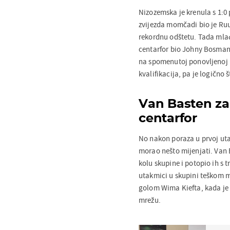
Nizozemska je krenula s 1:
zvijezda momčadi bio je Ruud
rekordnu odštetu. Tada mlađ
centarfor bio Johny Bosman,
na spomenutoj ponovljenoj ut
kvalifikacija, pa je logično
Van Basten za
centarfor
No nakon poraza u prvoj uta
morao nešto mijenjati. Van 
kolu skupine i potopio ih s 
utakmici u skupini teškom m
golom Wima Kiefta, kada je 
mrežu.