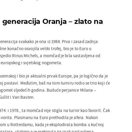
generacija Oranja – zlato na
neracija svakako je ona iz 1988. Prva i zasad zadnja
ne konačno osvojila veliki trofej, bio je to Euro u
 sjedio Rinus Michels, a momčad je bila sastavljena od
a europskog i svjetskog nogometa.
zemskoj i bio je aktualni prvak Europe, pa je logično da je
j postavi. Međutim, baš na tom turniru rodio se trio koji će
 nogomet sljedećih godina. Buduće perjanice Milana –
Gullit i Van Basten.
974. i 1978., ta momčad nije stigla na turnir kao favorit. Čak
 favorita. Plasmanu na Euro prethodila je afera. Nakon
prom u Rotterdamu, kada je eksplodirala bomba u kućnoj
vratara, utakmica je prekinuta pa ipak nastavljena.