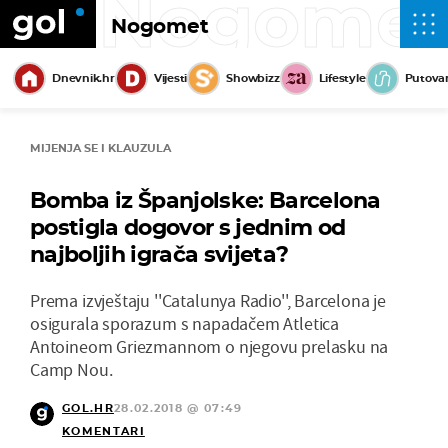
Nogome
Nogomet
Dnevnik.hr
Vijesti
Showbizz
Lifestyle
Putova
MIJENJA SE I KLAUZULA
Bomba iz Španjolske: Barcelona
postigla dogovor s jednim od
najboljih igrača svijeta?
Prema izvještaju ''Catalunya Radio'', Barcelona je
osigurala sporazum s napadačem Atletica
Antoineom Griezmannom o njegovu prelasku na
Camp Nou.
GOL.HR
28.02.2018 @ 07:49
KOMENTARI