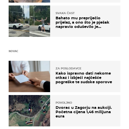
SVAKA ČAST
Bahato mu prepriječio
prijelaz, a ono što je pješak
napravio oduševilo je
društvene mreže
NOVAC
ZA POSLODAVCE
Kako ispravno dati nekome
otkaz i izbjeći najčešće
pogreške te sudske sporove
POVOLJNO
Dvorac u Zagorju na aukciji.
Početna cijena 1,46 milijuna
eura