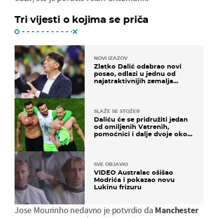
Tri vijesti o kojima se priča
NOVI IZAZOV
Zlatko Dalić odabrao novi
posao, odlazi u jednu od
najatraktivnijih zemalja
svijeta
SLAŽE SE STOŽER
Daliću će se pridružiti jedan
od omiljenih Vatrenih,
pomoćnici i dalje dvoje oko
ponude
SVE OBJAVIO
VIDEO Australac ošišao
Modrića i pokazao novu
Lukinu frizuru
Jose Mourinho nedavno je potvrdio da
Manchester