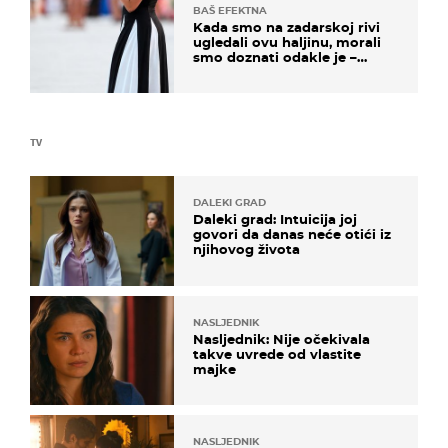
BAŠ EFEKTNA
Kada smo na zadarskoj rivi
ugledali ovu haljinu, morali
smo doznati odakle je –
košta samo 18 eura
TV
DALEKI GRAD
Daleki grad: Intuicija joj
govori da danas neće otići iz
njihovog života
NASLJEDNIK
Nasljednik: Nije očekivala
takve uvrede od vlastite
majke
NASLJEDNIK