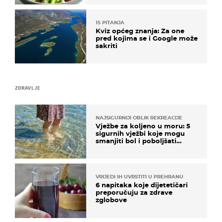
15 PITANJA
Kviz općeg znanja: Za one
pred kojima se i Google može
sakriti
ZDRAVLJE
NAJSIGURNIJI OBLIK REKREACIJE
Vježbe za koljeno u moru: 5
sigurnih vježbi koje mogu
smanjiti bol i poboljšati
pokretljivost
VRIJEDI IH UVRSTITI U PREHRANU
6 napitaka koje dijetetičari
preporučuju za zdrave
zglobove