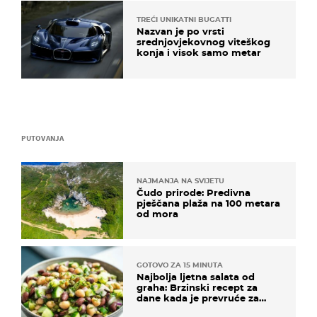
TREĆI UNIKATNI BUGATTI
Nazvan je po vrsti
srednjovjekovnog viteškog
konja i visok samo metar
PUTOVANJA
NAJMANJA NA SVIJETU
Čudo prirode: Predivna
pješčana plaža na 100 metara
od mora
GOTOVO ZA 15 MINUTA
Najbolja ljetna salata od
graha: Brzinski recept za
dane kada je prevruće za
kuhanje