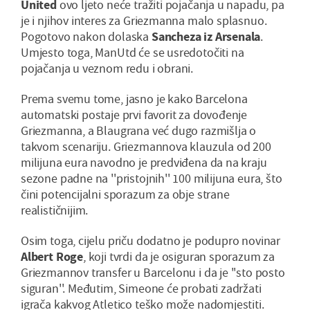
United
ovo ljeto neće tražiti pojačanja u napadu, pa
je i njihov interes za Griezmanna malo splasnuo.
Pogotovo nakon dolaska
Sancheza iz Arsenala
.
Umjesto toga, ManUtd će se usredotočiti na
pojačanja u veznom redu i obrani.
Prema svemu tome, jasno je kako Barcelona
automatski postaje prvi favorit za dovođenje
Griezmanna, a Blaugrana već dugo razmišlja o
takvom scenariju. Griezmannova klauzula od 200
milijuna eura navodno je predviđena da na kraju
sezone padne na ''pristojnih'' 100 milijuna eura, što
čini potencijalni sporazum za obje strane
realističnijim.
Osim toga, cijelu priču dodatno je podupro novinar
Albert Roge
, koji tvrdi da je osiguran sporazum za
Griezmannov transfer u Barcelonu i da je ''sto posto
siguran''. Međutim, Simeone će probati zadržati
igrača kakvog Atletico teško može nadomjestiti.