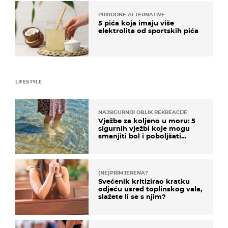
PRIRODNE ALTERNATIVE
5 pića koja imaju više
elektrolita od sportskih pića
LIFESTYLE
NAJSIGURNIJI OBLIK REKREACIJE
Vježbe za koljeno u moru: 5
sigurnih vježbi koje mogu
smanjiti bol i poboljšati
pokretljivost
(NE)PRIMJERENA?
Svećenik kritizirao kratku
odjeću usred toplinskog vala,
slažete li se s njim?