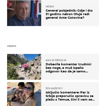
HEROJ
General pobjednik: Gdje i što
31 godinu nakon Oluje radi
general Ante Gotovina?
ZABAVA
KAO IZ PIŠTOLJA
Dobacila komentar trudnici
bez noge, a muž ispalio
odgovor kao da je samo
čekao…
ŠTO KAŽETE?
Isključio komentare: Par iz
Srbije preporučio spravicu za
plažu s Temua, čini li vam se
ovo sigurnim?