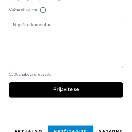
Važna obavijest
!
1500 znakova preostalo
Prijavite se
AKTUALNO
NAJČITANIJE
NAJKOMENTI