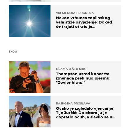
VREMENSKA PROGNOZA
Nakon vrhunca toplinskog
vala stiže osvježenje: Dokad
će trajati otkrio je
meteorolog
SHOW
DRAMA U ŠIBENIKU
Thompson usred koncerta
iznenada prekinuo pjesmu:
"Zovite hitnu!"
RASKOŠNA PROSLAVA
Ovako je izgledalo vjenčanje
Tije Jurčić: Do oltara ju je
dopratio očuh, a slavilo se uz
Olivera i Rozgu