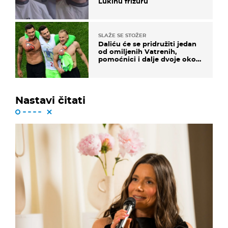
Lukinu frizuru
SLAŽE SE STOŽER
Daliću će se pridružiti jedan
od omiljenih Vatrenih,
pomoćnici i dalje dvoje oko
ponude
Nastavi čitati