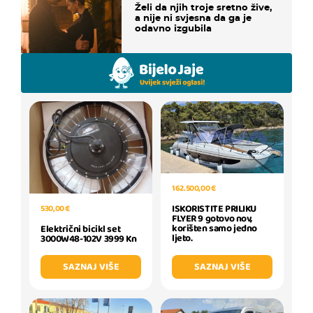
Želi da njih troje sretno žive,
a nije ni svjesna da ga je
odavno izgubila
162.500,00 €
ISKORISTITE PRILIKU
530,00 €
FLYER 9 gotovo nov,
korišten samo jedno
Električni bicikl set
ljeto.
3000W48-102V 3999 Kn
SAZNAJ VIŠE
SAZNAJ VIŠE