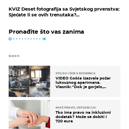
KVIZ Deset fotografija sa Svjetskog prvenstva:
Sjećate li se ovih trenutaka?...
Pronađite što vas zanima
VIJESTI
STIGAO I ŠOK S BOOKINGA
VIDEO Gošća izazvala požar
luksuznog apartmana.
Vlasnik: "Dok je gorjelo,
smijali su se, pili i pokazivali
mi srednji prst"
IMAŠ PRAVO, OSTVARI GA!
Tko ima pravo na inkluzivni
dodatak? Može se dobiti i
720 eura