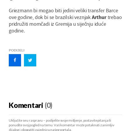
Griezmann bi mogao biti jedini veliki transfer Barce
ove godine, dok bi se brazilski veznjak
Arthur
trebao
pridružiti momčadi iz Gremija u siječnju iduće
godine.
PODIJELI
Komentari
(0)
Uključite se u raspravu – podijelite svoje mišljenje, postavite pitanja ili
ponudite svoj pogled na temu. Vaš komentar može potaknuti zanimljiv
dijalog i obogatiti zajednicu našeg portala.