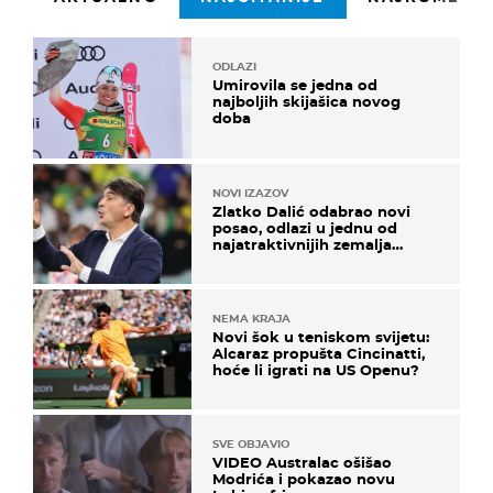
ODLAZI
Umirovila se jedna od
najboljih skijašica novog
doba
NOVI IZAZOV
Zlatko Dalić odabrao novi
posao, odlazi u jednu od
najatraktivnijih zemalja
svijeta
NEMA KRAJA
Novi šok u teniskom svijetu:
Alcaraz propušta Cincinatti,
hoće li igrati na US Openu?
SVE OBJAVIO
VIDEO Australac ošišao
Modrića i pokazao novu