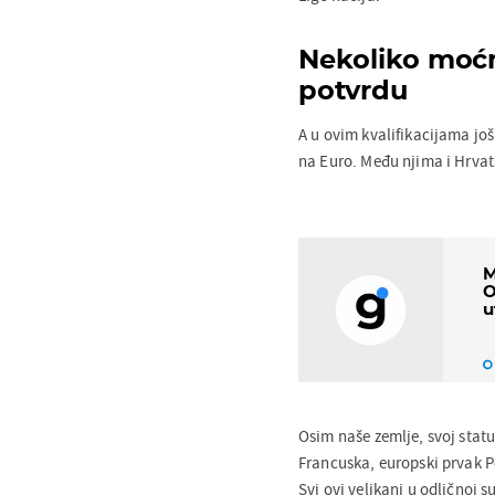
Nekoliko moćn
potvrdu
A u ovim kvalifikacijama još
na Euro. Među njima i Hrvat
M
O
u
Osim naše zemlje, svoj status
Francuska, europski prvak P
Svi ovi velikani u odličnoj s