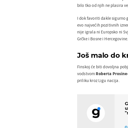
bilo tko od njih ne plasira 
I dok favoriti dakle sigurn
evo najvećih pozitivnih izne
nije igrala ni Europsko ni S
Grčke i Bosne i Hercegovine
Još malo do kr
Finskoj će biti dovoljna pob
vodstvom
Roberta Prosine
priliku kroz Ligu nacija.
G
u
"