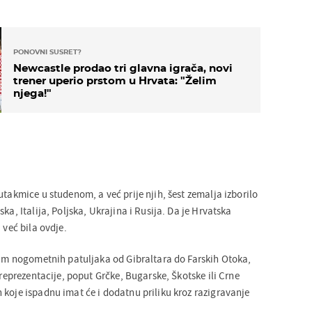
PONOVNI SUSRET?
Newcastle prodao tri glavna igrača, novi
trener uperio prstom u Hrvata: "Želim
njega!"
utakmice u studenom, a već prije njih, šest zemalja izborilo
ka, Italija, Poljska, Ukrajina i Rusija. Da je Hrvatska
 već bila ovdje.
Osim nogometnih patuljaka od Gibraltara do Farskih Otoka,
e reprezentacije, poput Grčke, Bugarske, Škotske ili Crne
 koje ispadnu imat će i dodatnu priliku kroz razigravanje