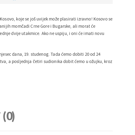
Kosovo, koje se još uvijek može plasirati izravno! Kosovo se
ranijih momčadi Crne Gore i Bugarske, ali morat će
jednje dvije utakmice. Ako ne uspiju, i oni će imati novu
 mjesec dana, 19. studenog. Tada ćemo dobiti 20 od 24
va, a posljednja četiri sudionika dobit ćemo u ožujku, kroz
i
(0)