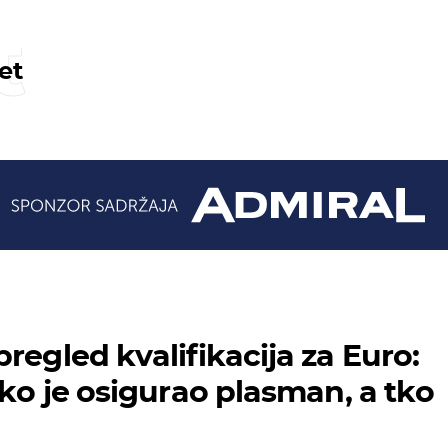
t
et
regled kvalifikacija za Euro:
tko je osigurao plasman, a tko