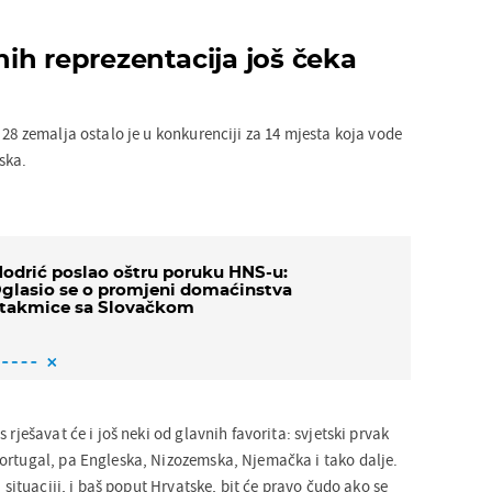
ih reprezentacija još čeka
 28 zemalja ostalo je u konkurenciji za 14 mjesta koja vode
ska.
odrić poslao oštru poruku HNS-u:
glasio se o promjeni domaćinstva
takmice sa Slovačkom
 rješavat će i još neki od glavnih favorita: svjetski prvak
ortugal, pa Engleska, Nizozemska, Njemačka i tako dalje.
u situaciji, i baš poput Hrvatske, bit će pravo čudo ako se