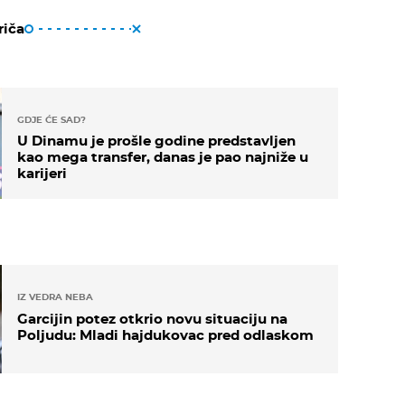
riča
GDJE ĆE SAD?
U Dinamu je prošle godine predstavljen
kao mega transfer, danas je pao najniže u
karijeri
IZ VEDRA NEBA
Garcijin potez otkrio novu situaciju na
Poljudu: Mladi hajdukovac pred odlaskom