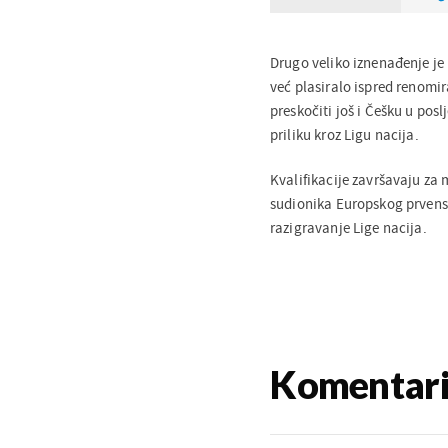
Drugo veliko iznenađenje je 
već plasiralo ispred renomi
preskočiti još i Češku u posl
priliku kroz Ligu nacija.
Kvalifikacije završavaju za
sudionika Europskog prvenst
razigravanje Lige nacija.
Komentar