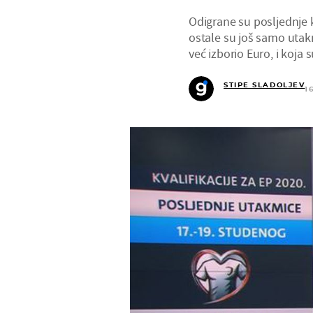
Odigrane su posljednje k
ostale su još samo utak
već izborio Euro, i koja
STIPE SLADOLJEV
1