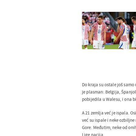
Do kraja su ostale još samo 
je plasman: Belgija, Španjols
pobijedila u Walesu, i ona bi
A 21 zemlja već je ispala. 
već su ispale i neke ozbiljn
Gore. Međutim, neke od onih
Lige nacija.