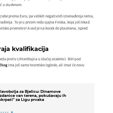
već u studenom.
o grabe prema Euru, pa velikih negativnih iznenađenja nema,
nađenja. To je u prvom redu sjajna Finska, koja još nikad
vjetsko prvenstvo! A sad je na korak do plasmana, ispred
.
aja kvalifikacija
jeda protiv Lihtenštajna u idućoj utakmici. BiH pod
čkog
ima još samo teoretske izglede, ali imat će novu
lavobolja za Bjelicu: Dinamove
zdanice van terena, pokušavaju ih
skrpati" za Ligu prvaka