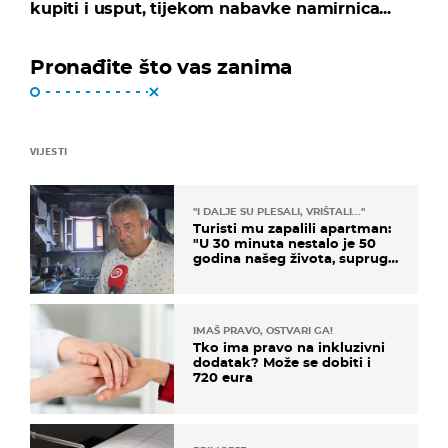
kupiti i usput, tijekom nabavke namirnica...
Pronađite što vas zanima
VIJESTI
"I DALJE SU PLESALI, VRIŠTALI..."
Turisti mu zapalili apartman:
"U 30 minuta nestalo je 50
godina našeg života, supruga
i ja ne možemo oka sklopiti"
IMAŠ PRAVO, OSTVARI GA!
Tko ima pravo na inkluzivni
dodatak? Može se dobiti i
720 eura