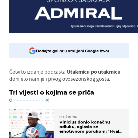
Dodajte gol.hr u omiljeni Google izvor
Četvrto izdanje podcasta
Utakmicu po utakmicu
donijelo nam je i prvog ovosezonskog gosta.
Tri vijesti o kojima se priča
SLUŽBENO
Vinicius donio konačnu
odluku, oglasio se
emotivnom porukom: "Hvala
vam svima"