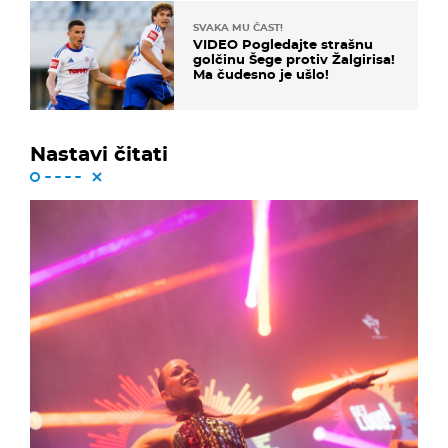
SVAKA MU ČAST!
VIDEO Pogledajte strašnu
golčinu Šege protiv Žalgirisa!
Ma čudesno je ušlo!
Nastavi čitati