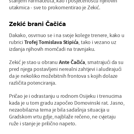
stanjem Farmaceuta, kao i posjećenošću njihovih
utakmica - sve to prokomentirao je Zekić.
Zekić brani Čačića
Dakako, osvrnuo se i na svoje kolege trenere, kako u
rubrici
Trofej Tomislava Stipića
, tako i vezano uz
izdanja njihovih momčadi na travnjaku.
Zekić je stao u obranu
Ante Čačića
, smatrajući da su
pred njega postavljeni nerealni zahtjevi i aludirajući
da je nekoliko možebitnih frontova s kojih dolaze
različita potenciranja.
Pričao je i odrastanju u rodnom Osijeku i trenucima
kada je u tom gradu započeo Domovinski rat. Jasno,
nezaobilazna tema je bila sadašnja situacija u
Gradskom vrtu gdje, najblaže rečeno, ne cvjetaju
ruže i stanje je prilično napeto.