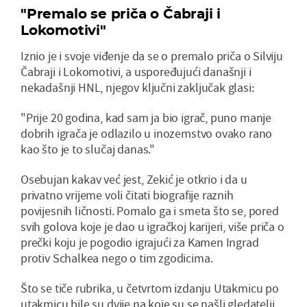
"Premalo se priča o Čabraji i
Lokomotivi"
Iznio je i svoje viđenje da se o premalo priča o Silviju
Čabraji i Lokomotivi, a uspoređujući današnji i
nekadašnji HNL, njegov ključni zaključak glasi:
"Prije 20 godina, kad sam ja bio igrač, puno manje
dobrih igrača je odlazilo u inozemstvo ovako rano
kao što je to slučaj danas."
Osebujan kakav već jest, Zekić je otkrio i da u
privatno vrijeme voli čitati biografije raznih
povijesnih ličnosti. Pomalo ga i smeta što se, pored
svih golova koje je dao u igračkoj karijeri, više priča o
prečki koju je pogodio igrajući za Kamen Ingrad
protiv Schalkea nego o tim zgodicima.
Što se tiče rubrika, u četvrtom izdanju Utakmicu po
utakmicu bile su dvije na koje su se našli gledatelji