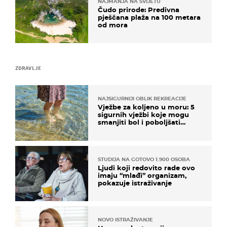
NAJMANJA NA SVIJETU
Čudo prirode: Predivna
pješčana plaža na 100 metara
od mora
ZDRAVLJE
NAJSIGURNIJI OBLIK REKREACIJE
Vježbe za koljeno u moru: 5
sigurnih vježbi koje mogu
smanjiti bol i poboljšati
pokretljivost
STUDIJA NA GOTOVO 1.900 OSOBA
Ljudi koji redovito rade ovo
imaju “mlađi” organizam,
pokazuje istraživanje
NOVO ISTRAŽIVANJE