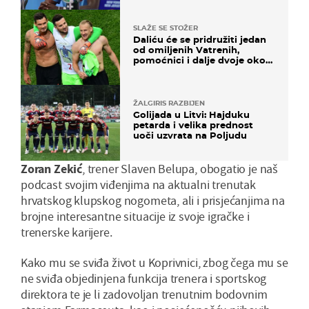
SLAŽE SE STOŽER
Daliću će se pridružiti jedan
od omiljenih Vatrenih,
pomoćnici i dalje dvoje oko
ponude
ŽALGIRIS RAZBIJEN
Golijada u Litvi: Hajduku
petarda i velika prednost
uoči uzvrata na Poljudu
Zoran Zekić
, trener Slaven Belupa, obogatio je naš
podcast svojim viđenjima na aktualni trenutak
hrvatskog klupskog nogometa, ali i prisjećanjima na
brojne interesantne situacije iz svoje igračke i
trenerske karijere.
Kako mu se sviđa život u Koprivnici, zbog čega mu se
ne sviđa objedinjena funkcija trenera i sportskog
direktora te je li zadovoljan trenutnim bodovnim