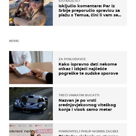
ŠTO KAŽETE?
Isključio komentare: Par iz
Srbije preporučio spravicu za
plažu s Temua, čini li vam se
ovo sigurnim?
NOVAC
ZA POSLODAVCE
Kako ispravno dati nekome
otkaz i izbjeći najčešće
pogreške te sudske sporove
TREĆI UNIKATNI BUGATTI
Nazvan je po vrsti
srednjovjekovnog viteškog
konja i visok samo metar
POKROVITELJ PHILIP MORRIS ZAGREB