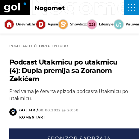
Nogome
Nogomet
Dnevnik.hr
Vijesti
Showbizz
Lifestyle
Putova
POGLEDAJTE ČETVRTU EPIZODU
Podcast Utakmicu po utakmicu
(4): Dupla premija sa Zoranom
Zekićem
Pred vama je četvrta epizoda podcasta Utakmicu po
utakmicu.
GOL.HR /
08.08.2022 @ 20:58
KOMENTARI