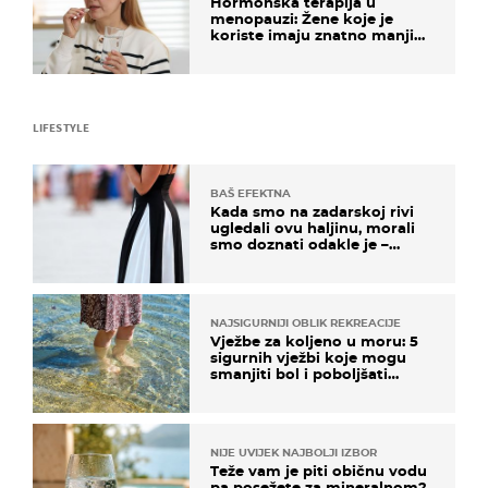
Hormonska terapija u
menopauzi: Žene koje je
koriste imaju znatno manji
rizik od ovoga
LIFESTYLE
BAŠ EFEKTNA
Kada smo na zadarskoj rivi
ugledali ovu haljinu, morali
smo doznati odakle je –
košta samo 18 eura
NAJSIGURNIJI OBLIK REKREACIJE
Vježbe za koljeno u moru: 5
sigurnih vježbi koje mogu
smanjiti bol i poboljšati
pokretljivost
NIJE UVIJEK NAJBOLJI IZBOR
Teže vam je piti običnu vodu
pa posežete za mineralnom?