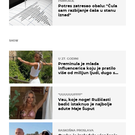
PRIMORJE
Potres zatresao obalu: "Čula
sam razbijanje čaša u stanu
iznad"
SHOW
U 27. GODINI
Preminula je mlada
influencerica koju je pratilo
više od milijun ljudi, dugo se
borila s opakom bolešću
"UUUUUUFFFF"
Vau, koje noge! Ružičasti
badić istaknuo je najbolje
adute Maje Šuput
RASKOŠNA PROSLAVA