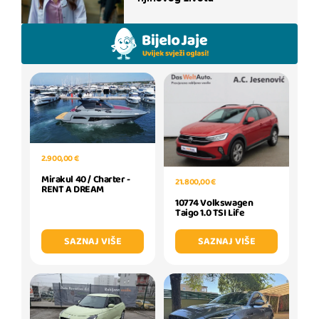
2.900,00 €
Mirakul 40 / Charter -
21.800,00 €
RENT A DREAM
10774 Volkswagen
Taigo 1.0 TSI Life
SAZNAJ VIŠE
SAZNAJ VIŠE