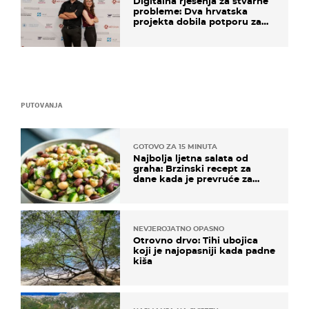
Digitalna rješenja za stvarne
probleme: Dva hrvatska
projekta dobila potporu za
razvoj
PUTOVANJA
GOTOVO ZA 15 MINUTA
Najbolja ljetna salata od
graha: Brzinski recept za
dane kada je prevruće za
kuhanje
NEVJEROJATNO OPASNO
Otrovno drvo: Tihi ubojica
koji je najopasniji kada padne
kiša