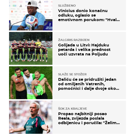
SLUŽBENO
Vinicius donio konačnu
odluku, oglasio se
emotivnom porukom: "Hvala
vam svima"
ŽALGIRIS RAZBIJEN
Golijada u Litvi: Hajduku
petarda i velika prednost
uoči uzvrata na Poljudu
SLAŽE SE STOŽER
Daliću će se pridružiti jedan
od omiljenih Vatrenih,
pomoćnici i dalje dvoje oko
ponude
ŠOK ZA KRALJEVE
Propao najbitniji posao
Reala, zvijezda poslala
odbijenicu i poručila: "Želim
u Barcelonu"