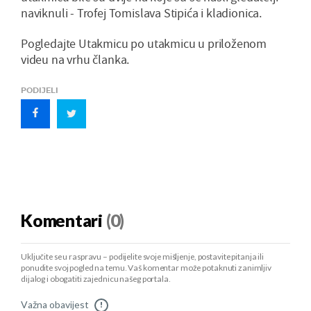
naviknuli - Trofej Tomislava Stipića i kladionica.
Pogledajte Utakmicu po utakmicu u priloženom
videu na vrhu članka.
PODIJELI
Komentari
(0)
Uključite se u raspravu – podijelite svoje mišljenje, postavite pitanja ili
ponudite svoj pogled na temu. Vaš komentar može potaknuti zanimljiv
dijalog i obogatiti zajednicu našeg portala.
Važna obavijest
!