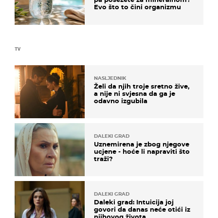
Evo što to čini organizmu
TV
NASLJEDNIK
Želi da njih troje sretno žive,
a nije ni svjesna da ga je
odavno izgubila
DALEKI GRAD
Uznemirena je zbog njegove
ucjene - hoće li napraviti što
traži?
DALEKI GRAD
Daleki grad: Intuicija joj
govori da danas neće otići iz
njihovog života