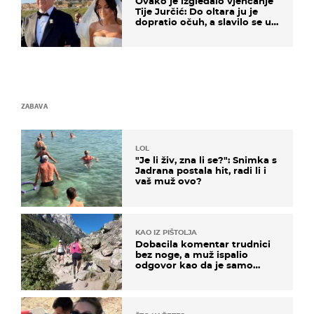
Ovako je izgledalo vjenčanje
Tije Jurčić: Do oltara ju je
dopratio očuh, a slavilo se uz
Olivera i Rozgu
ZABAVA
LOL
"Je li živ, zna li se?": Snimka s
Jadrana postala hit, radi li i
vaš muž ovo?
KAO IZ PIŠTOLJA
Dobacila komentar trudnici
bez noge, a muž ispalio
odgovor kao da je samo
čekao…