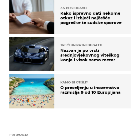
ZA POSLODAVCE
Kako ispravno dati nekome
otkaz i izbjeći najčešće
pogreške te sudske sporove
TREĆI UNIKATNI BUGATTI
Nazvan je po vrsti
srednjovjekovnog viteškog
konja i visok samo metar
KAMO BI OTIŠLI?
O preseljenju u inozemstvo
razmišlja 9 od 10 Europljana
PUTOVANJA