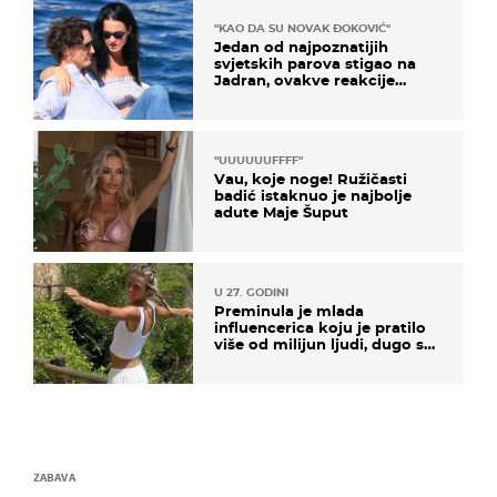
"KAO DA SU NOVAK ĐOKOVIĆ"
Jedan od najpoznatijih
svjetskih parova stigao na
Jadran, ovakve reakcije
vjerojatno nisu očekivali
"UUUUUUFFFF"
Vau, koje noge! Ružičasti
badić istaknuo je najbolje
adute Maje Šuput
U 27. GODINI
Preminula je mlada
influencerica koju je pratilo
više od milijun ljudi, dugo se
borila s opakom bolešću
ZABAVA