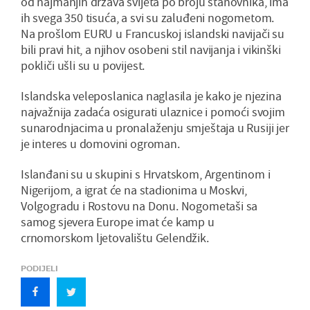
od najmanjih država svijeta po broju stanovnika, ima
ih svega 350 tisuća, a svi su zaluđeni nogometom.
Na prošlom EURU u Francuskoj islandski navijači su
bili pravi hit, a njihov osobeni stil navijanja i vikinški
pokliči ušli su u povijest.
Islandska veleposlanica naglasila je kako je njezina
najvažnija zadaća osigurati ulaznice i pomoći svojim
sunarodnjacima u pronalaženju smještaja u Rusiji jer
je interes u domovini ogroman.
Islanđani su u skupini s Hrvatskom, Argentinom i
Nigerijom, a igrat će na stadionima u Moskvi,
Volgogradu i Rostovu na Donu. Nogometaši sa
samog sjevera Europe imat će kamp u
crnomorskom ljetovalištu Gelendžik.
PODIJELI