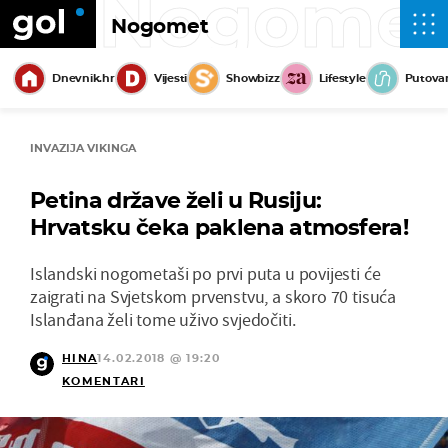
Nogome
Nogomet
Dnevnik.hr
Vijesti
Showbizz
Lifestyle
Putova
INVAZIJA VIKINGA
Petina države želi u Rusiju:
Hrvatsku čeka paklena atmosfera!
Islandski nogometaši po prvi puta u povijesti će
zaigrati na Svjetskom prvenstvu, a skoro 70 tisuća
Islanđana želi tome uživo svjedočiti.
HINA
14.02.2018 @ 19:20
KOMENTARI