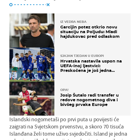
IZ VEDRA NEBA
Garcijin potez otkrio novu
situaciju na Poljudu: Mladi
hajdukovac pred odlaskom
SJAJAN TJEDAN U EUROPI
Hrvatska nastavila uspon na
UEFA-inoj ljestvici:
Preskočena je još jedna
država
OPA!
Josip Šutalo radi transfer u
redove nogometnog diva i
bivšeg prvaka Europe
Islandski nogometaši po prvi puta u povijesti će
zaigrati na Svjetskom prvenstvu, a skoro 70 tisuća
Islanđana želi tome uživo svjedočiti. Island je jedna