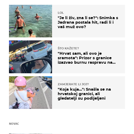
LOL
"Je li živ, zna li se?": Snimka s
Jadrana postala hit, radi li i
vaš muž ovo?
ŠTO KAŽETE?
"Hrvat sam, ali ovo je
sramota": Prizor s granice
izazvao burnu raspravu na
društvenim mrežama
ZAMJERATE LI JOJ?
"Koja kuja…": Snašla se na
hrvatskoj granici, ali
gledatelji su podijeljeni
NOVAC