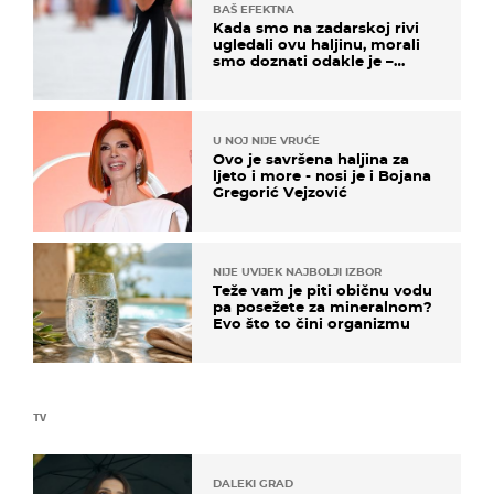
BAŠ EFEKTNA
Kada smo na zadarskoj rivi
ugledali ovu haljinu, morali
smo doznati odakle je –
košta samo 18 eura
U NOJ NIJE VRUĆE
Ovo je savršena haljina za
ljeto i more - nosi je i Bojana
Gregorić Vejzović
NIJE UVIJEK NAJBOLJI IZBOR
Teže vam je piti običnu vodu
pa posežete za mineralnom?
Evo što to čini organizmu
TV
DALEKI GRAD