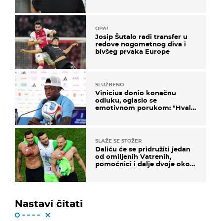
OPA!
Josip Šutalo radi transfer u
redove nogometnog diva i
bivšeg prvaka Europe
SLUŽBENO
Vinicius donio konačnu
odluku, oglasio se
emotivnom porukom: "Hvala
vam svima"
SLAŽE SE STOŽER
Daliću će se pridružiti jedan
od omiljenih Vatrenih,
pomoćnici i dalje dvoje oko
ponude
Nastavi čitati