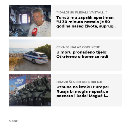
"I DALJE SU PLESALI, VRIŠTALI..."
Turisti mu zapalili apartman:
"U 30 minuta nestalo je 50
godina našeg života, supruga
i ja ne možemo oka sklopiti"
ČEKA SE NALAZ OBDUKCIJE
U moru pronađeno tijelo:
Otkriveno o kome se radi
OBAVJEŠTAJNO UPOZORENJE
Uzbuna na istoku Europe:
Rusija bi mogla napasti, a
poznato i kada! Moguć i
kopneni upad u članicu
NATO-a
SHOW