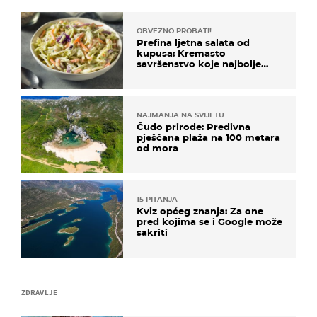
OBVEZNO PROBATI!
Prefina ljetna salata od
kupusa: Kremasto
savršenstvo koje najbolje
paše uz pečeno meso
NAJMANJA NA SVIJETU
Čudo prirode: Predivna
pješčana plaža na 100 metara
od mora
15 PITANJA
Kviz općeg znanja: Za one
pred kojima se i Google može
sakriti
ZDRAVLJE