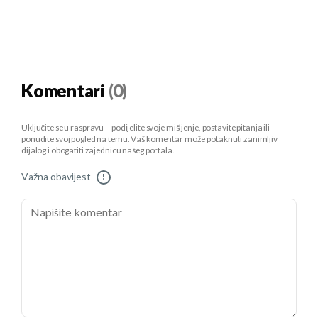
Komentari
(0)
Uključite se u raspravu – podijelite svoje mišljenje, postavite pitanja ili
ponudite svoj pogled na temu. Vaš komentar može potaknuti zanimljiv
dijalog i obogatiti zajednicu našeg portala.
Važna obavijest
!