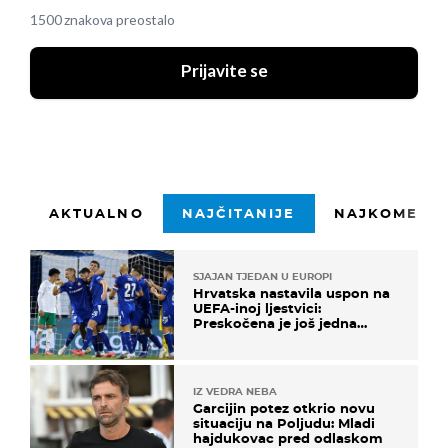
1500 znakova preostalo
Prijavite se
AKTUALNO
NAJČITANIJE
NAJKOMENTI
SJAJAN TJEDAN U EUROPI
Hrvatska nastavila uspon na
UEFA-inoj ljestvici:
Preskočena je još jedna
država
IZ VEDRA NEBA
Garcijin potez otkrio novu
situaciju na Poljudu: Mladi
hajdukovac pred odlaskom