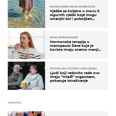
NAJSIGURNIJI OBLIK REKREACIJE
Vježbe za koljeno u moru: 5
sigurnih vježbi koje mogu
smanjiti bol i poboljšati
pokretljivost
NOVO ISTRAŽIVANJE
Hormonska terapija u
menopauzi: Žene koje je
koriste imaju znatno manji
rizik od ovoga
STUDIJA NA GOTOVO 1.900 OSOBA
Ljudi koji redovito rade ovo
imaju “mlađi” organizam,
pokazuje istraživanje
LIFESTYLE