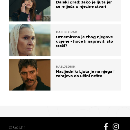
Daleki grad: Jako je ljuta jer
se miješa u njezine stvari
DALEKI GRAD
Uznemirena je zbog njegove
ucjene - hoće li napraviti što
traži?
NASLJEDNIK
Nasljednik: Ljuta je na njega i
zahtjeva da učini nešto
© Gol.hr