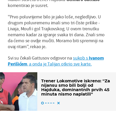
komentirao je susret.
''Prvo poluvrijeme bilo je jako loše, negledljivo. U
drugom poluvremenu imali smo tri čiste prilike -
Livaja, Moufi i gol Trajkovskog. U ovom trenutku
nemamo kadar za igranje svaka tri dana. Znali smo
da ćemo se ovdje mučiti. Moramo biti spremniji na
ovaj ritam'', rekao je.
Svi su čekali Gattusov odgovor na
sukob s
Ivanom
Perišićem
, a onda je Talijan otkrio sve karte.
Trener Lokomotive iskreno: ''Za
nijansu smo bili bolji od
Hajduka, dominantnih prvih 45
minuta nismo naplatili''