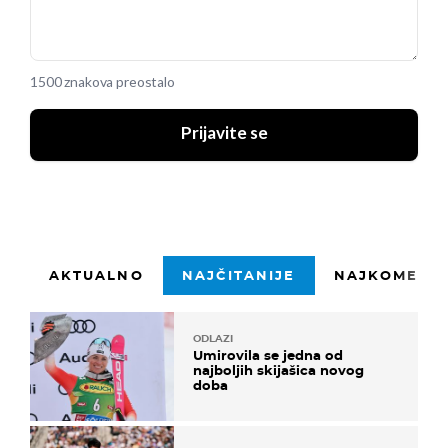
1500 znakova preostalo
Prijavite se
AKTUALNO
NAJČITANIJE
NAJKOMENTI
ODLAZI
Umirovila se jedna od
najboljih skijašica novog
doba