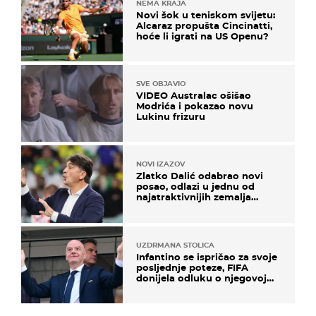
NEMA KRAJA
Novi šok u teniskom svijetu:
Alcaraz propušta Cincinatti,
hoće li igrati na US Openu?
SVE OBJAVIO
VIDEO Australac ošišao
Modrića i pokazao novu
Lukinu frizuru
NOVI IZAZOV
Zlatko Dalić odabrao novi
posao, odlazi u jednu od
najatraktivnijih zemalja
svijeta
UZDRMANA STOLICA
Infantino se ispričao za svoje
posljednje poteze, FIFA
donijela odluku o njegovoj
sudbini