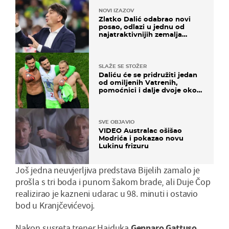
NOVI IZAZOV
Zlatko Dalić odabrao novi
posao, odlazi u jednu od
najatraktivnijih zemalja
svijeta
SLAŽE SE STOŽER
Daliću će se pridružiti jedan
od omiljenih Vatrenih,
pomoćnici i dalje dvoje oko
ponude
SVE OBJAVIO
VIDEO Australac ošišao
Modrića i pokazao novu
Lukinu frizuru
Još jedna neuvjerljiva predstava Bijelih zamalo je
prošla s tri boda i punom šakom brade, ali Duje Čop
realizirao je kazneni udarac u 98. minuti i ostavio
bod u Kranjčevićevoj.
Nakon susreta trener Hajduka
Gennaro Gattuso