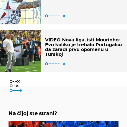
VIDEO Nova liga, isti Mourinho:
Evo koliko je trebalo Portugalcu
da zaradi prvu opomenu u
Turskoj
Gattusovoj
Perišićevoj
Na čijoj ste strani?
ne znam, ali to je cirkus totalni