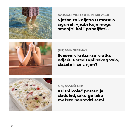
NAJSIGURNIJI OBLIK REKREACIJE
Vježbe za koljeno u moru: 5
sigurnih vježbi koje mogu
smanjiti bol i poboljšati
pokretljivost
(NE)PRIMJERENA?
Svećenik kritizirao kratku
odjeću usred toplinskog vala,
slažete li se s njim?
MA, SAVRŠENO!
Kultni kolač postao je
sladoled, tako ga lako
možete napraviti sami
TV