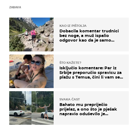
ZABAVA
KAO IZ PIŠTOLJA
Dobacila komentar trudnici
bez noge, a muž ispalio
odgovor kao da je samo
čekao…
ŠTO KAŽETE?
Isključio komentare: Par iz
Srbije preporučio spravicu za
plažu s Temua, čini li vam se
ovo sigurnim?
SVAKA ČAST
Bahato mu prepriječio
prijelaz, a ono što je pješak
napravio oduševilo je
društvene mreže