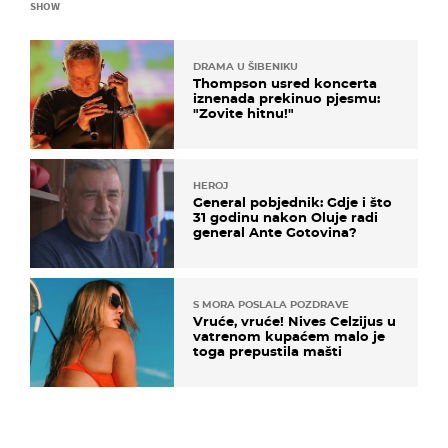
SHOW
DRAMA U ŠIBENIKU
Thompson usred koncerta
iznenada prekinuo pjesmu:
"Zovite hitnu!"
HEROJ
General pobjednik: Gdje i što
31 godinu nakon Oluje radi
general Ante Gotovina?
S MORA POSLALA POZDRAVE
Vruće, vruće! Nives Celzijus u
vatrenom kupaćem malo je
toga prepustila mašti