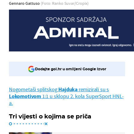
Gennaro Gattuso
(Foto: Ranko Suvar/Cropix)
Dodajte gol.hr u omiljeni Google izvor
Nogometaši splitskog
Hajduka
remizirali su s
Lokomotivom
1:1 u sklopu 2. kola SuperSport HNL-
a.
Tri vijesti o kojima se priča