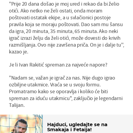
''Prije 20 dana došao je moj ured i rekao da bi želio
otići. Ako netko ne želi ostati, onda moram
poštovati ostatak ekipe, a u svlačionici postoje
pravila koja se moraju poštovati. Dao sam mu šansu
da igra, 20 minuta, 35 minuta, 65 minuta. Ako neki
igrač izrazi želju da želi otići, može dovesti do krivih
razmišljanja. Ovo nije završena priča. On je i dalje tu'',
kazao je.
Je li Ivan Rakitić spreman za najveće napore?
''Nadam se, važan je igrač za nas. Nije dugo igrao
ozbiljne utakmice. Vraća se u svoju formu.
Promatramo kako se oporavlja i koliko će biti
spreman za iduću utakmicu'', zaključio je legendarni
Talijan.
Hajduci, ugledajte se na
Smakaja i Fetaija!