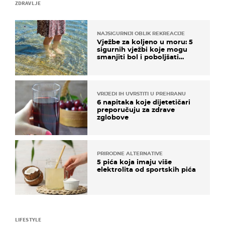
ZDRAVLJE
NAJSIGURNIJI OBLIK REKREACIJE
Vježbe za koljeno u moru: 5
sigurnih vježbi koje mogu
smanjiti bol i poboljšati
pokretljivost
VRIJEDI IH UVRSTITI U PREHRANU
6 napitaka koje dijetetičari
preporučuju za zdrave
zglobove
PRIRODNE ALTERNATIVE
5 pića koja imaju više
elektrolita od sportskih pića
LIFESTYLE