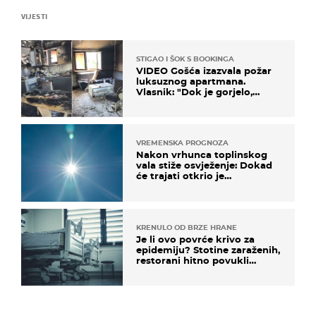
VIJESTI
STIGAO I ŠOK S BOOKINGA
VIDEO Gošća izazvala požar
luksuznog apartmana.
Vlasnik: "Dok je gorjelo,
smijali su se, pili i pokazivali
mi srednji prst"
VREMENSKA PROGNOZA
Nakon vrhunca toplinskog
vala stiže osvježenje: Dokad
će trajati otkrio je
meteorolog
KRENULO OD BRZE HRANE
Je li ovo povrće krivo za
epidemiju? Stotine zaraženih,
restorani hitno povukli
proizvod