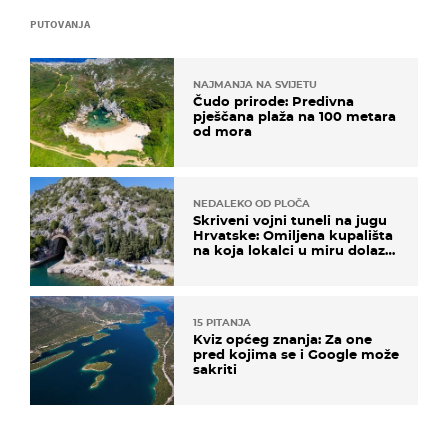
PUTOVANJA
NAJMANJA NA SVIJETU
Čudo prirode: Predivna
pješčana plaža na 100 metara
od mora
NEDALEKO OD PLOČA
Skriveni vojni tuneli na jugu
Hrvatske: Omiljena kupališta
na koja lokalci u miru dolaze
roniti i skakati u more
15 PITANJA
Kviz općeg znanja: Za one
pred kojima se i Google može
sakriti