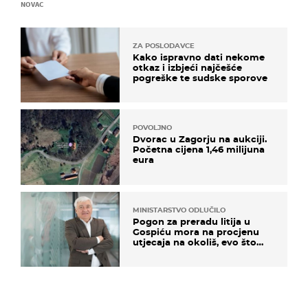
NOVAC
ZA POSLODAVCE
Kako ispravno dati nekome
otkaz i izbjeći najčešće
pogreške te sudske sporove
POVOLJNO
Dvorac u Zagorju na aukciji.
Početna cijena 1,46 milijuna
eura
MINISTARSTVO ODLUČILO
Pogon za preradu litija u
Gospiću mora na procjenu
utjecaja na okoliš, evo što
kaže ulagač