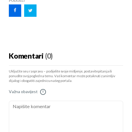
PODIJELI
Komentari
(0)
Uključite se u raspravu – podijelite svoje mišljenje, postavite pitanja ili
ponudite svoj pogled na temu. Vaš komentar može potaknuti zanimljiv
dijalog i obogatiti zajednicu našeg portala.
Važna obavijest
!