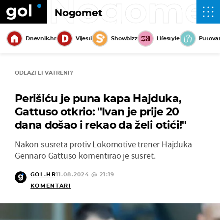
Nogome
Nogomet
Dnevnik.hr
Vijesti
Showbizz
Lifestyle
Putova
ODLAZI LI VATRENI?
Perišiću je puna kapa Hajduka,
Gattuso otkrio: ''Ivan je prije 20
dana došao i rekao da želi otići!''
Nakon susreta protiv Lokomotive trener Hajduka
Gennaro Gattuso komentirao je susret.
GOL.HR
11.08.2024 @ 21:19
KOMENTARI