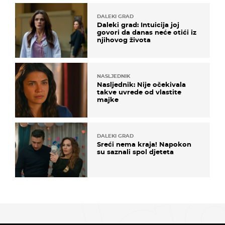
DALEKI GRAD
Daleki grad: Intuicija joj
govori da danas neće otići iz
njihovog života
NASLJEDNIK
Nasljednik: Nije očekivala
takve uvrede od vlastite
majke
DALEKI GRAD
Sreći nema kraja! Napokon
su saznali spol djeteta