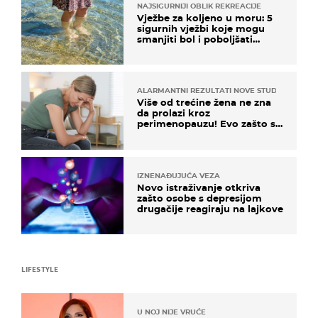
NAJSIGURNIJI OBLIK REKREACIJE
Vježbe za koljeno u moru: 5
sigurnih vježbi koje mogu
smanjiti bol i poboljšati
pokretljivost
ALARMANTNI REZULTATI NOVE STUDIJE
Više od trećine žena ne zna
da prolazi kroz
perimenopauzu! Evo zašto su
simptomi toliko zbunjujući
IZNENAĐUJUĆA VEZA
Novo istraživanje otkriva
zašto osobe s depresijom
drugačije reagiraju na lajkove
LIFESTYLE
U NOJ NIJE VRUĆE