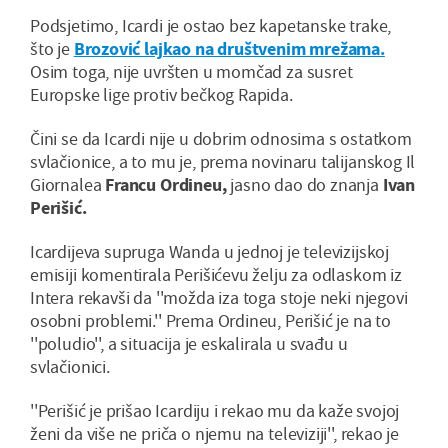
Podsjetimo, Icardi je ostao bez kapetanske trake,
što je
Brozović lajkao na društvenim mrežama.
Osim toga, nije uvršten u momčad za susret
Europske lige protiv bečkog Rapida.
Čini se da Icardi nije u dobrim odnosima s ostatkom
svlačionice, a to mu je, prema novinaru talijanskog Il
Giornalea
Francu Ordineu,
jasno dao do znanja
Ivan
Perišić.
Icardijeva supruga Wanda u jednoj je televizijskoj
emisiji komentirala Perišićevu želju za odlaskom iz
Intera rekavši da ''možda iza toga stoje neki njegovi
osobni problemi.'' Prema Ordineu, Perišić je na to
''poludio'', a situacija je eskalirala u svađu u
svlačionici.
''Perišić je prišao Icardiju i rekao mu da kaže svojoj
ženi da više ne priča o njemu na televiziji'', rekao je