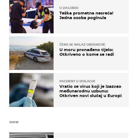
U ZAGORJU
Teška prometna nesreća!
Jedna osoba poginula
ČEKA SE NALAZ OBDUKCIJE
U moru pronađeno tijelo:
Otkriveno o kome se radi
PACIJENT U IZOLACIJI
Vratio se virus koji je izazvao
međunarodnu uzbunu:
Otkriven novi slučaj u Europi
SHOW