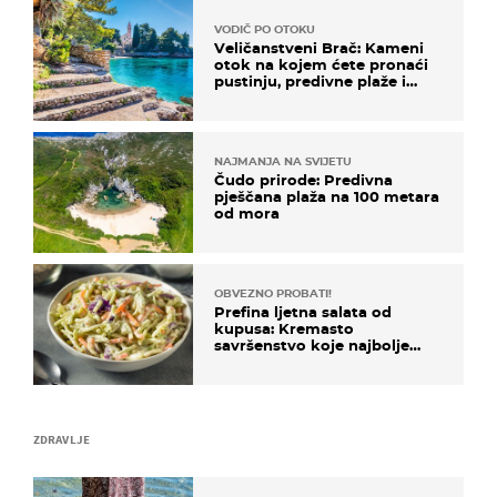
VODIČ PO OTOKU
Veličanstveni Brač: Kameni
otok na kojem ćete pronaći
pustinju, predivne plaže i
uzbudljivu hranu
NAJMANJA NA SVIJETU
Čudo prirode: Predivna
pješčana plaža na 100 metara
od mora
OBVEZNO PROBATI!
Prefina ljetna salata od
kupusa: Kremasto
savršenstvo koje najbolje
paše uz pečeno meso
ZDRAVLJE