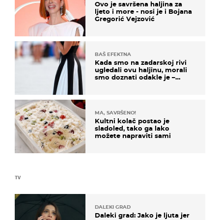
Ovo je savršena haljina za
ljeto i more - nosi je i Bojana
Gregorić Vejzović
BAŠ EFEKTNA
Kada smo na zadarskoj rivi
ugledali ovu haljinu, morali
smo doznati odakle je –
košta samo 18 eura
MA, SAVRŠENO!
Kultni kolač postao je
sladoled, tako ga lako
možete napraviti sami
TV
DALEKI GRAD
Daleki grad: Jako je ljuta jer