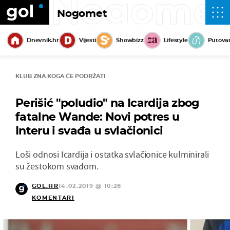
Nogome
Nogomet
Dnevnik.hr
Vijesti
Showbizz
Lifestyle
Putova
KLUB ZNA KOGA ĆE PODRŽATI
Perišić "poludio" na Icardija zbog
fatalne Wande: Novi potres u
Interu i svađa u svlačionici
Loši odnosi Icardija i ostatka svlačionice kulminirali
su žestokom svađom.
GOL.HR
14.02.2019 @ 10:28
KOMENTARI