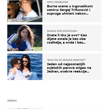
OPET PROBLEMI
Burne scene u trgovačkom
centru: Sergej Trifunović i
supruga uhićeni nakon
svađe!
DANAS ŽIVI POVUČENO
Znate li tko je ovo? Kao
dijete ostala je bez oba
roditelja, a onda i bez
milijuna koje je trebala
naslijediti
"KAO DA SU NOVAK ĐOKOVIĆ"
Jedan od najpoznatijih
svjetskih parova stigao na
Jadran, ovakve reakcije
vjerojatno nisu očekivali
ZABAVA