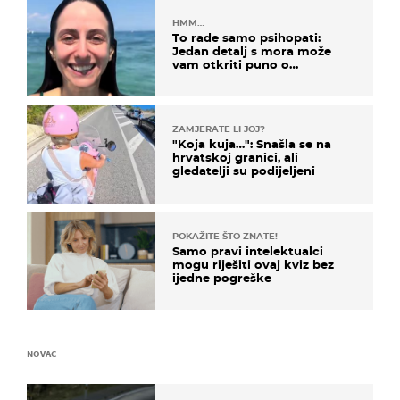
HMM…
To rade samo psihopati:
Jedan detalj s mora može
vam otkriti puno o
prijateljima
ZAMJERATE LI JOJ?
"Koja kuja…": Snašla se na
hrvatskoj granici, ali
gledatelji su podijeljeni
POKAŽITE ŠTO ZNATE!
Samo pravi intelektualci
mogu riješiti ovaj kviz bez
ijedne pogreške
NOVAC