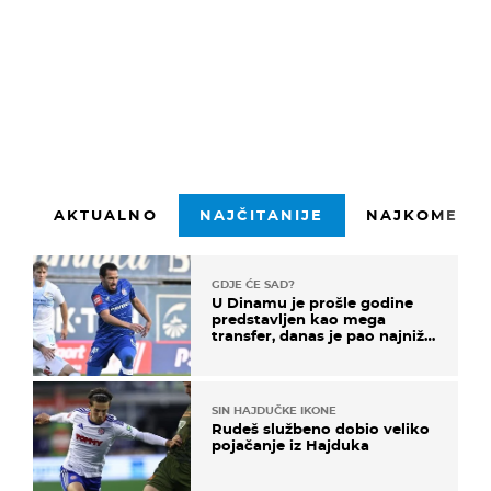
1500 znakova preostalo
Prijavite se
AKTUALNO
NAJČITANIJE
NAJKOMENTI
GDJE ĆE SAD?
U Dinamu je prošle godine
predstavljen kao mega
transfer, danas je pao najniže
u karijeri
SIN HAJDUČKE IKONE
Rudeš službeno dobio veliko
pojačanje iz Hajduka