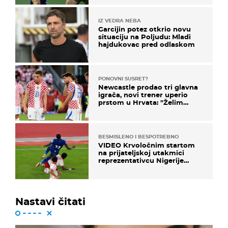
IZ VEDRA NEBA
Garcijin potez otkrio novu
situaciju na Poljudu: Mladi
hajdukovac pred odlaskom
PONOVNI SUSRET?
Newcastle prodao tri glavna
igrača, novi trener uperio
prstom u Hrvata: "Želim
njega!"
BESMISLENO I BESPOTREBNO
VIDEO Krvoločnim startom
na prijateljskoj utakmici
reprezentativcu Nigerije
završila sezona!
Nastavi čitati