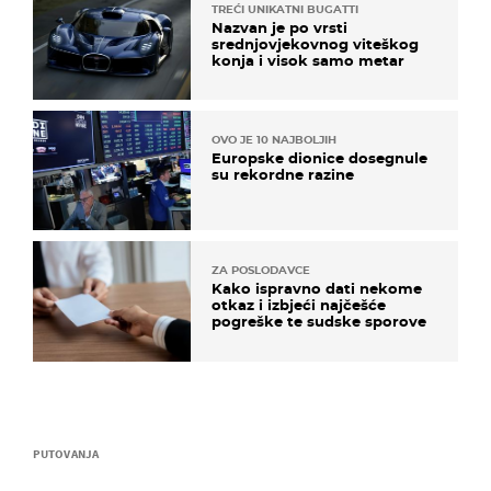
TREĆI UNIKATNI BUGATTI
Nazvan je po vrsti
srednjovjekovnog viteškog
konja i visok samo metar
OVO JE 10 NAJBOLJIH
Europske dionice dosegnule
su rekordne razine
ZA POSLODAVCE
Kako ispravno dati nekome
otkaz i izbjeći najčešće
pogreške te sudske sporove
PUTOVANJA