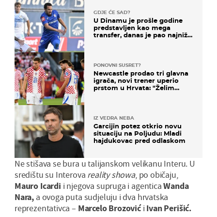
GDJE ĆE SAD?
U Dinamu je prošle godine
predstavljen kao mega
transfer, danas je pao najniže
u karijeri
PONOVNI SUSRET?
Newcastle prodao tri glavna
igrača, novi trener uperio
prstom u Hrvata: "Želim
njega!"
IZ VEDRA NEBA
Garcijin potez otkrio novu
situaciju na Poljudu: Mladi
hajdukovac pred odlaskom
Ne stišava se bura u talijanskom velikanu Interu. U
središtu su Interova
reality showa
, po običaju,
Mauro Icardi
i njegova supruga i agentica
Wanda
Nara,
a ovoga puta sudjeluju i dva hrvatska
reprezentativca –
Marcelo Brozović
i
Ivan Perišić.