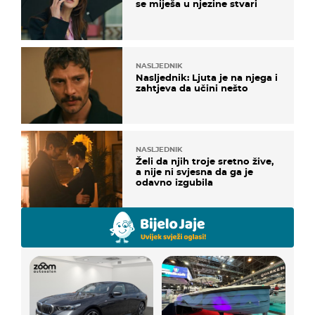
se miješa u njezine stvari
NASLJEDNIK
Nasljednik: Ljuta je na njega i
zahtjeva da učini nešto
NASLJEDNIK
Želi da njih troje sretno žive,
a nije ni svjesna da ga je
odavno izgubila