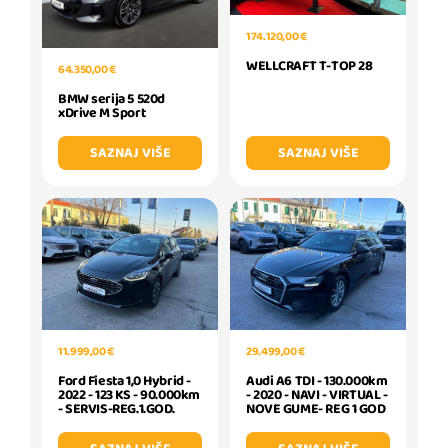
174.120,00 €
WELLCRAFT T-TOP 28
64.350,00 €
BMW serija 5 520d
xDrive M Sport
SAZNAJ VIŠE
SAZNAJ VIŠE
11.999,00 €
29.499,00 €
Ford Fiesta 1,0 Hybrid -
Audi A6 TDI - 130.000km
2022 - 123 KS - 90.000km
- 2020 - NAVI - VIRTUAL -
- SERVIS-REG.1.GOD.
NOVE GUME- REG 1 GOD