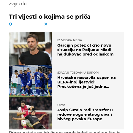
zvijezdu.
Tri vijesti o kojima se priča
IZ VEDRA NEBA
Garcijin potez otkrio novu
situaciju na Poljudu: Mladi
hajdukovac pred odlaskom
SJAJAN TJEDAN U EUROPI
Hrvatska nastavila uspon na
UEFA-inoj ljestvici:
Preskočena je još jedna
država
OPA!
Josip Šutalo radi transfer u
redove nogometnog diva i
bivšeg prvaka Europe
Pérez ostaje na idužnost predsjednika nakon što je