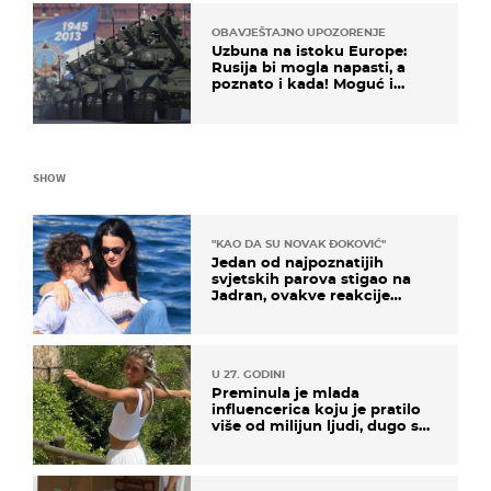
OBAVJEŠTAJNO UPOZORENJE
Uzbuna na istoku Europe:
Rusija bi mogla napasti, a
poznato i kada! Moguć i
kopneni upad u članicu
NATO-a
SHOW
"KAO DA SU NOVAK ĐOKOVIĆ"
Jedan od najpoznatijih
svjetskih parova stigao na
Jadran, ovakve reakcije
vjerojatno nisu očekivali
U 27. GODINI
Preminula je mlada
influencerica koju je pratilo
više od milijun ljudi, dugo se
borila s opakom bolešću