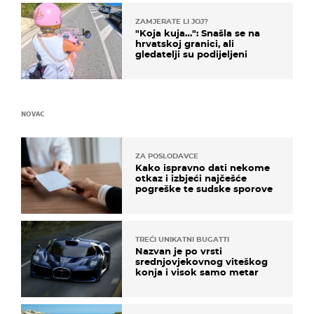
ZAMJERATE LI JOJ?
"Koja kuja…": Snašla se na
hrvatskoj granici, ali
gledatelji su podijeljeni
NOVAC
ZA POSLODAVCE
Kako ispravno dati nekome
otkaz i izbjeći najčešće
pogreške te sudske sporove
TREĆI UNIKATNI BUGATTI
Nazvan je po vrsti
srednjovjekovnog viteškog
konja i visok samo metar