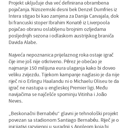
Projekt uključuje dva već definirana obrambena
pojačanja. Nizozemski desni bek Denzel Dumfries iz
Intera stigao bi kao zamjena za Danija Carvajala, dok
bi francuski stoper Ibrahim Konaté iz Liverpoola
pojačao obranu oslabljenu brojnim ozljedama
posljednjih sezona i odlaskom austrijskog braniča
Davida Alabe.
Najveća nepoznanica prijelaznog roka ostaje igrač
čije ime još nije otkriveno. Pérez je obećao je
najmanje 150 milijuna eura ulaganja kako bi doveo
veliku zvijezdu. Tijekom kampanje naglasio je da nije
riječ ni o Erlingu Haalandu ni o Michaelu Oliseu te da
igrač ne nastupa u engleskoj Premier ligi. Među
navijačima se najčešće spominju Vitinha i João
Neves.
„Beskonačni Bernabéu“ glavni je tehnološki projekt
povezan sa stadionom Santiago Bernabéu. Riječ je o
inicijativi razvijenoj u suradnji s Appleom koja bi