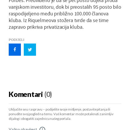
Forbes. Predviđeno je da se pet posto udjela proda
vanjskom investitoru, dok bi preostalih 95 posto bilo
raspodijeljeno među približno 100.000 članova
kluba. Iz Riquelmeova stožera tvrde da se time
zapravo prikriva privatizacija kluba.
PODIJELI
Komentari
(0)
Uključite se u raspravu – podijelite svoje mišljenje, postavite pitanja ili
ponudite svoj pogled na temu. Vaš komentar može potaknuti zanimljiv
dijalog i obogatiti zajednicu našeg portala.
Važna obavijest
!