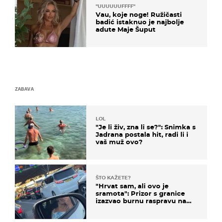
"UUUUUUFFFF"
Vau, koje noge! Ružičasti
badić istaknuo je najbolje
adute Maje Šuput
ZABAVA
LOL
"Je li živ, zna li se?": Snimka s
Jadrana postala hit, radi li i
vaš muž ovo?
ŠTO KAŽETE?
"Hrvat sam, ali ovo je
sramota": Prizor s granice
izazvao burnu raspravu na
društvenim mrežama