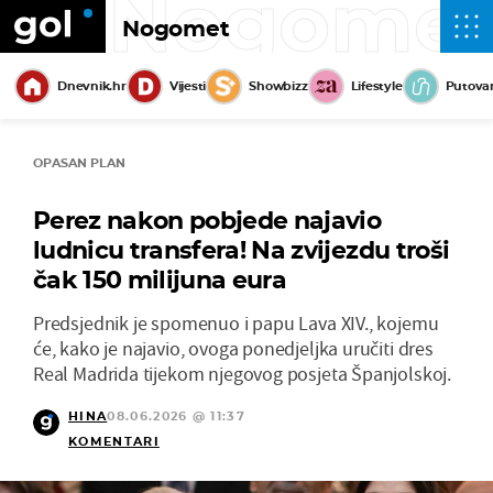
Nogome
Nogomet
Dnevnik.hr
Vijesti
Showbizz
Lifestyle
Putova
OPASAN PLAN
Perez nakon pobjede najavio
ludnicu transfera! Na zvijezdu troši
čak 150 milijuna eura
Predsjednik je spomenuo i papu Lava XIV., kojemu
će, kako je najavio, ovoga ponedjeljka uručiti dres
Real Madrida tijekom njegovog posjeta Španjolskoj.
HINA
08.06.2026 @ 11:37
KOMENTARI