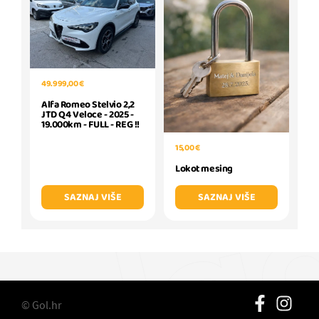
49.999,00 €
Alfa Romeo Stelvio 2,2
JTD Q4 Veloce - 2025 -
19.000km - FULL - REG !!
15,00 €
Lokot mesing
SAZNAJ VIŠE
SAZNAJ VIŠE
© Gol.hr