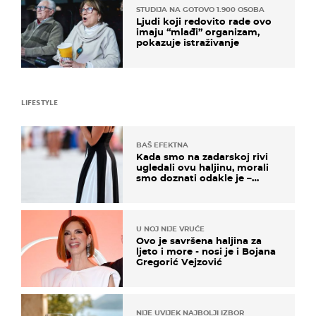
STUDIJA NA GOTOVO 1.900 OSOBA
Ljudi koji redovito rade ovo
imaju “mlađi” organizam,
pokazuje istraživanje
LIFESTYLE
BAŠ EFEKTNA
Kada smo na zadarskoj rivi
ugledali ovu haljinu, morali
smo doznati odakle je –
košta samo 18 eura
U NOJ NIJE VRUĆE
Ovo je savršena haljina za
ljeto i more - nosi je i Bojana
Gregorić Vejzović
NIJE UVIJEK NAJBOLJI IZBOR