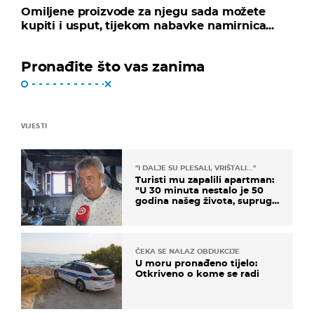
Omiljene proizvode za njegu sada možete
kupiti i usput, tijekom nabavke namirnica...
Pronađite što vas zanima
VIJESTI
"I DALJE SU PLESALI, VRIŠTALI..."
Turisti mu zapalili apartman:
"U 30 minuta nestalo je 50
godina našeg života, supruga
i ja ne možemo oka sklopiti"
ČEKA SE NALAZ OBDUKCIJE
U moru pronađeno tijelo:
Otkriveno o kome se radi