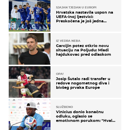
SJAJAN TJEDAN U EUROPI
Hrvatska nastavila uspon na
UEFA-inoj ljestvici:
Preskočena je još jedna
država
IZ VEDRA NEBA
Garcijin potez otkrio novu
situaciju na Poljudu: Mladi
hajdukovac pred odlaskom
OPA!
Josip Šutalo radi transfer u
redove nogometnog diva i
bivšeg prvaka Europe
SLUŽBENO
Vinicius donio konačnu
odluku, oglasio se
emotivnom porukom: "Hvala
vam svima"