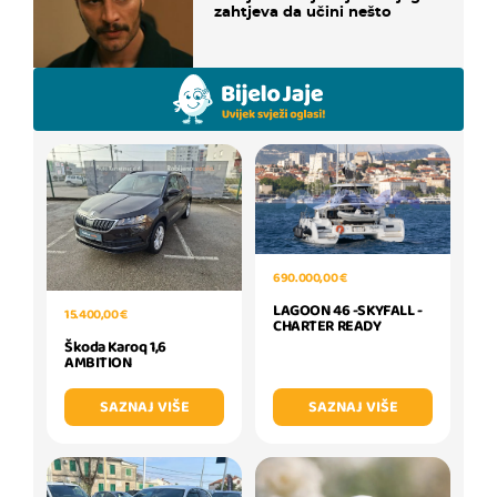
zahtjeva da učini nešto
690.000,00 €
LAGOON 46 -SKYFALL -
15.400,00 €
CHARTER READY
Škoda Karoq 1,6
AMBITION
SAZNAJ VIŠE
SAZNAJ VIŠE