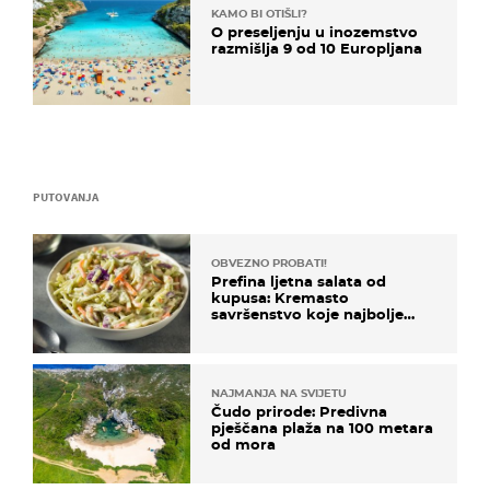
KAMO BI OTIŠLI?
O preseljenju u inozemstvo
razmišlja 9 od 10 Europljana
PUTOVANJA
OBVEZNO PROBATI!
Prefina ljetna salata od
kupusa: Kremasto
savršenstvo koje najbolje
paše uz pečeno meso
NAJMANJA NA SVIJETU
Čudo prirode: Predivna
pješčana plaža na 100 metara
od mora