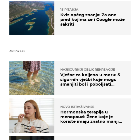
15 PITANJA
Kviz općeg znanja: Za one
pred kojima se i Google može
sakriti
ZDRAVLJE
NAJSIGURNIJI OBLIK REKREACIJE
Vježbe za koljeno u moru: 5
sigurnih vježbi koje mogu
smanjiti bol i poboljšati
pokretljivost
NOVO ISTRAŽIVANJE
Hormonska terapija u
menopauzi: Žene koje je
koriste imaju znatno manji
rizik od ovoga