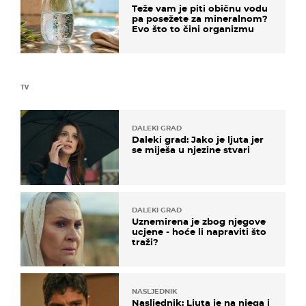
Teže vam je piti običnu vodu
pa posežete za mineralnom?
Evo što to čini organizmu
TV
DALEKI GRAD
Daleki grad: Jako je ljuta jer
se miješa u njezine stvari
DALEKI GRAD
Uznemirena je zbog njegove
ucjene - hoće li napraviti što
traži?
NASLJEDNIK
Nasljednik: Ljuta je na njega i