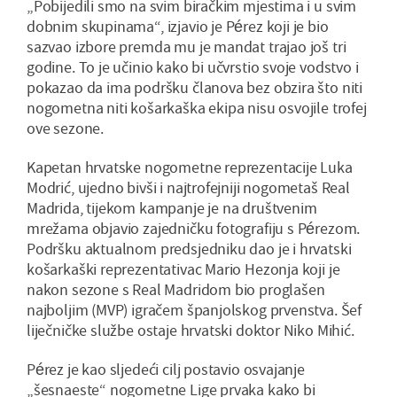
„Pobijedili smo na svim biračkim mjestima i u svim
dobnim skupinama“, izjavio je Pérez koji je bio
sazvao izbore premda mu je mandat trajao još tri
godine. To je učinio kako bi učvrstio svoje vodstvo i
pokazao da ima podršku članova bez obzira što niti
nogometna niti košarkaška ekipa nisu osvojile trofej
ove sezone.
Kapetan hrvatske nogometne reprezentacije Luka
Modrić, ujedno bivši i najtrofejniji nogometaš Real
Madrida, tijekom kampanje je na društvenim
mrežama objavio zajedničku fotografiju s Pérezom.
Podršku aktualnom predsjedniku dao je i hrvatski
košarkaški reprezentativac Mario Hezonja koji je
nakon sezone s Real Madridom bio proglašen
najboljim (MVP) igračem španjolskog prvenstva. Šef
liječničke službe ostaje hrvatski doktor Niko Mihić.
Pérez je kao sljedeći cilj postavio osvajanje
„šesnaeste“ nogometne Lige prvaka kako bi