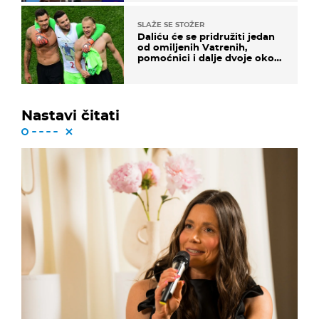
SLAŽE SE STOŽER
Daliću će se pridružiti jedan
od omiljenih Vatrenih,
pomoćnici i dalje dvoje oko
ponude
Nastavi čitati