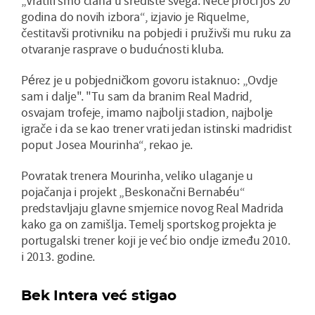
„Vratili smo člana u središte svega. Neće proći još 20
godina do novih izbora“, izjavio je Riquelme,
čestitavši protivniku na pobjedi i pruživši mu ruku za
otvaranje rasprave o budućnosti kluba.
Pérez je u pobjedničkom govoru istaknuo: „Ovdje
sam i dalje". "Tu sam da branim Real Madrid,
osvajam trofeje, imamo najbolji stadion, najbolje
igrače i da se kao trener vrati jedan istinski madridist
poput Josea Mourinha“, rekao je.
Povratak trenera Mourinha, veliko ulaganje u
pojačanja i projekt „Beskonačni Bernabéu“
predstavljaju glavne smjernice novog Real Madrida
kako ga on zamišlja. Temelj sportskog projekta je
portugalski trener koji je već bio ondje između 2010.
i 2013. godine.
Bek Intera već stigao