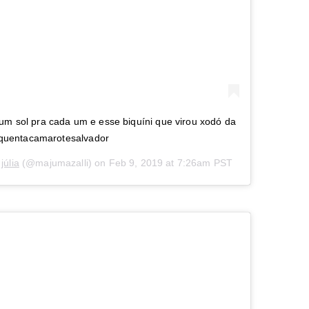
um sol pra cada um e esse biquíni que virou xodó da
quentacamarotesalvador
júlia
(@majumazalli) on
Feb 9, 2019 at 7:26am PST