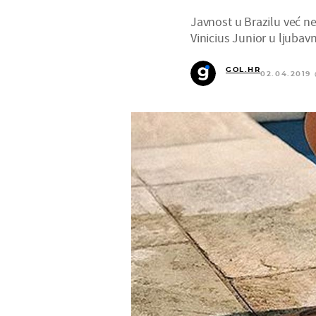
Javnost u Brazilu već n
Vinicius Junior u ljubavno
GOL.HR
02.04.2019 