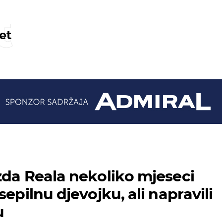
t
et
zda Reala nekoliko mjeseci
sepilnu djevojku, ali napravili
u