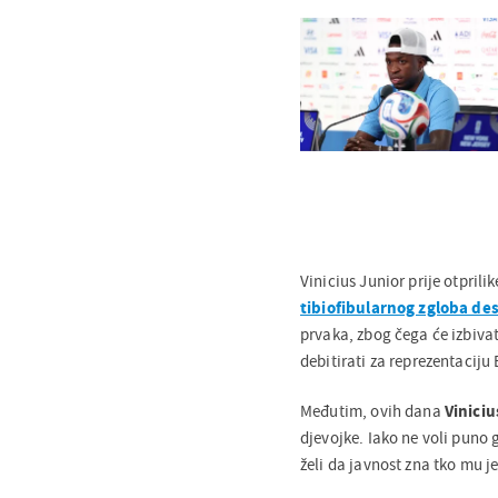
Vinicius Junior prije otpril
tibiofibularnog zgloba de
prvaka, zbog čega će izbivat
debitirati za reprezentaciju 
Međutim, ovih dana
Viniciu
djevojke. Iako ne voli puno 
želi da javnost zna tko mu je