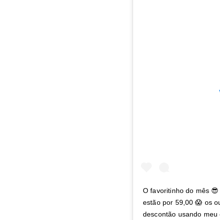
O favoritinho do mês 😎
estão por 59,00 😱 os o
descontão usando meu 