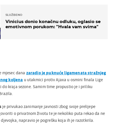
SLUŽBENO
Vinicius donio konačnu odluku, oglasio se
emotivnom porukom: "Hvala vam svima"
ike mjesec dana
zaradio je puknuće ligamenata stražnjeg
snog koljena
u utakmici protiv Ajaxa u osmini finala Lige
i do kraja sezone. Samim time propustio je i priliku
Brazila.
s
je privukao zanimanje javnosti zbog svoje prelijepe
govoriti o privatnom životu te je nekoliko puta rekao da ne
 djevojka, napravio je pogrešku koja ih je razotkrila.