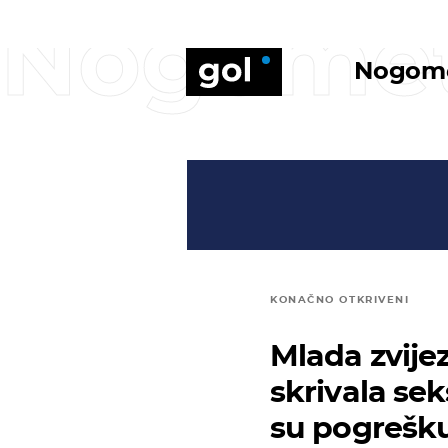
Nogome
Nogom
KONAČNO OTKRIVENI
Mlada zvije
skrivala sek
su pogrešk