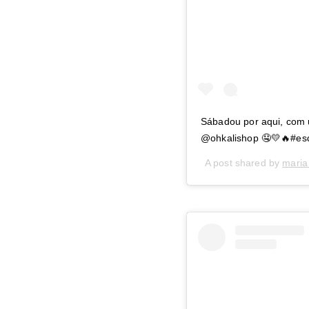
Sábadou por aqui, com 
@ohkalishop 🤤💛🔥#es
A post shared by
maria 