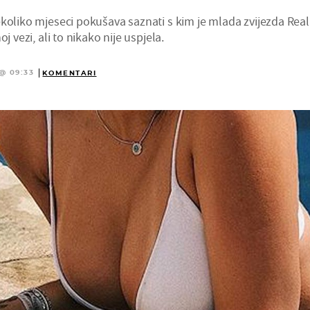
ekoliko mjeseci pokušava saznati s kim je mlada zvijezda Rea
j vezi, ali to nikako nije uspjela.
@ 09:33
KOMENTARI