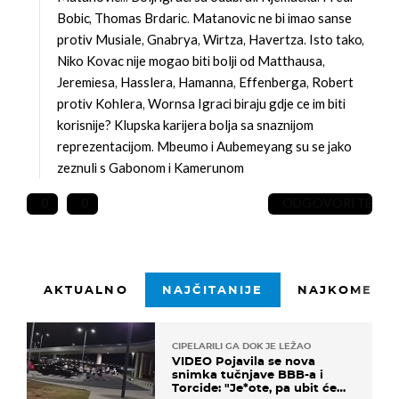
Bobic, Thomas Brdaric. Matanovic ne bi imao sanse
protiv Musiale, Gnabrya, Wirtza, Havertza. Isto tako,
Niko Kovac nije mogao biti bolji od Matthausa,
Jeremiesa, Hasslera, Hamanna, Effenberga, Robert
protiv Kohlera, Wornsa
Igraci biraju gdje ce im biti
korisnije? Klupska karijera bolja sa snaznijom
reprezentacijom. Mbeumo i Aubemeyang su se jako
zeznuli s Gabonom i Kamerunom
0
0
ODGOVORITE
AKTUALNO
NAJČITANIJE
NAJKOMENTI
CIPELARILI GA DOK JE LEŽAO
VIDEO Pojavila se nova
snimka tučnjave BBB-a i
Torcide: "Je*ote, pa ubit će