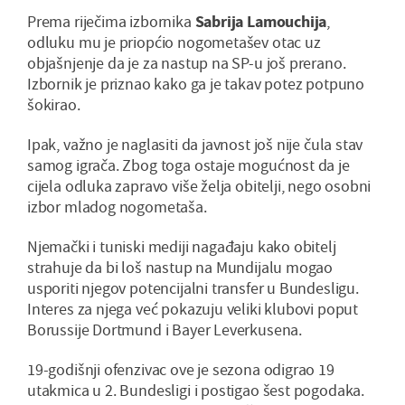
Prema riječima izbornika
Sabrija Lamouchija
,
odluku mu je priopćio nogometašev otac uz
objašnjenje da je za nastup na SP-u još prerano.
Izbornik je priznao kako ga je takav potez potpuno
šokirao.
Ipak, važno je naglasiti da javnost još nije čula stav
samog igrača. Zbog toga ostaje mogućnost da je
cijela odluka zapravo više želja obitelji, nego osobni
izbor mladog nogometaša.
Njemački i tuniski mediji nagađaju kako obitelj
strahuje da bi loš nastup na Mundijalu mogao
usporiti njegov potencijalni transfer u Bundesligu.
Interes za njega već pokazuju veliki klubovi poput
Borussije Dortmund i Bayer Leverkusena.
19-godišnji ofenzivac ove je sezona odigrao 19
utakmica u 2. Bundesligi i postigao šest pogodaka.