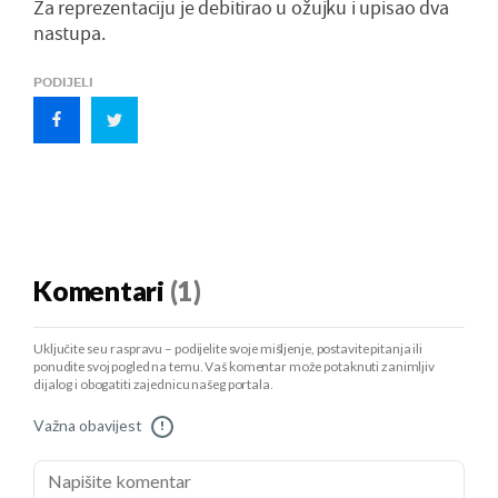
Za reprezentaciju je debitirao u ožujku i upisao dva
nastupa.
PODIJELI
Komentari
(1)
Uključite se u raspravu – podijelite svoje mišljenje, postavite pitanja ili
ponudite svoj pogled na temu. Vaš komentar može potaknuti zanimljiv
dijalog i obogatiti zajednicu našeg portala.
Važna obavijest
!