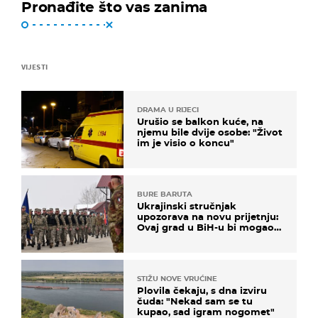
Pronađite što vas zanima
VIJESTI
DRAMA U RIJECI
Urušio se balkon kuće, na
njemu bile dvije osobe: "Život
im je visio o koncu"
BURE BARUTA
Ukrajinski stručnjak
upozorava na novu prijetnju:
Ovaj grad u BiH-u bi mogao
biti žarište
STIŽU NOVE VRUĆINE
Plovila čekaju, s dna izviru
čuda: "Nekad sam se tu
kupao, sad igram nogomet"