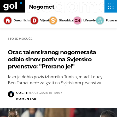
Nogome
Nogomet
Dnevnik.hr
Vijesti
Showbizz
Lifestyle
Putova
I TO JE MOGUĆE
Otac talentiranog nogometaša
odbio sinov poziv na Svjetsko
prvenstvo: "Prerano je!"
Iako je dobio poziv izbornika Tunisa, mladi Louey
Ben Farhat neće zaigrati na Svjetskom prvenstvu.
GOL.HR
17.05.2026 @ 10:07
KOMENTARI