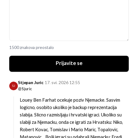
1500 znakova preostalo
Prijavite se
Stjepan Juric
17. svi. 2026 12:55
SJ
@Sjuric
Louey Ben Farhat ocekuje poziv Njemacke. Sasvim
logicno, osobito ukoliko je backup reprezentacija
slabija. Slicno razmisljaju i hrvatski igraci. Ukoliko su
slabiji za Njemacku, onda ce igrati za Hrvatsku: Niko,
Robert Kovac, Tomislav i Mario Maric, Topalovic,
Matanovic...
Bolji igraci su odabrali Njemacku: Fredi