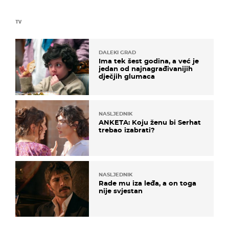
TV
DALEKI GRAD
Ima tek šest godina, a već je
jedan od najnagrađivanijih
dječjih glumaca
NASLJEDNIK
ANKETA: Koju ženu bi Serhat
trebao izabrati?
NASLJEDNIK
Rade mu iza leđa, a on toga
nije svjestan