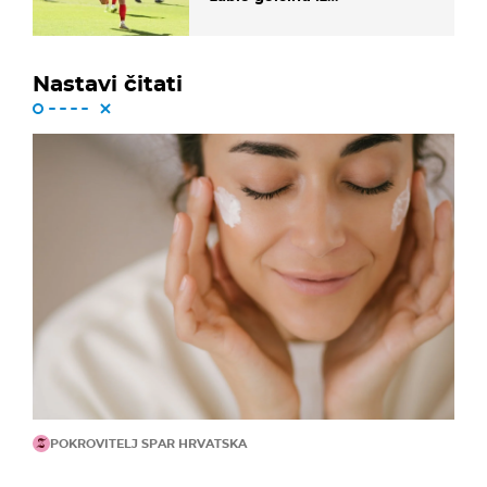
dalekometnog voleja, ali je
ispao iz Carabao Cupa
Nastavi čitati
POKROVITELJ SPAR HRVATSKA