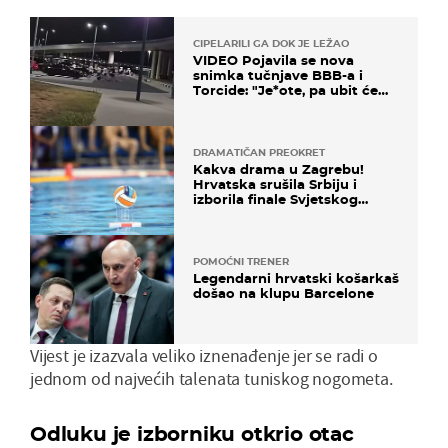
CIPELARILI GA DOK JE LEŽAO
VIDEO Pojavila se nova
snimka tučnjave BBB-a i
Torcide: "Je*ote, pa ubit će
ga!"
DRAMATIČAN PREOKRET
Kakva drama u Zagrebu!
Hrvatska srušila Srbiju i
izborila finale Svjetskog
prvenstva
POMOĆNI TRENER
Legendarni hrvatski košarkaš
došao na klupu Barcelone
Vijest je izazvala veliko iznenađenje jer se radi o
jednom od najvećih talenata tuniskog nogometa.
Odluku je izborniku otkrio otac