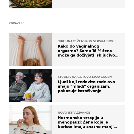
ZDRAVLJE
"VRHUNAC" ŽENSKOG SEKSUALNOG ISKUSTVA
Kako do vaginalnog
orgazma? Samo 18 % žena
može ga doživjeti isključivo
na ovaj način
STUDIJA NA GOTOVO 1.900 OSOBA
Ljudi koji redovito rade ovo
imaju “mlađi” organizam,
pokazuje istraživanje
NOVO ISTRAŽIVANJE
Hormonska terapija u
menopauzi: Žene koje je
koriste imaju znatno manji
rizik od ovoga