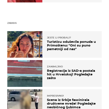
ZABAVA
JESTE LI PROBALI?
Turisticu oduševila ponuda u
Primoštenu: "Oni su puno
pametniji od nas"
ZANIMLJIVO
Registracija iz SAD-a postala
hit u Hrvatskoj! Pogledajte
zašto
IMPRESIVNO!
Scena iz Srbije fascinirala
društvene mreže! Pogledajte
neobičnog ljubimca