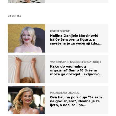
LIFESTYLE
POPUT SIRENE
Haljina Danijele Martinović
ističe ženstvenu figuru, a
savršena je za večernji izlazak
na moru
"VRHUNAC" ŽENSKOG SEKSUALNOG ISKUSTVA
Kako do vaginalnog
orgazma? Samo 18 % žena
može ga doživjeti isključivo
na ovaj način
PREKRASNO IZDANJE
Ova haljina poručuje “Ja sam
na godišnjem”, idealna je za
ljeto, a nosi se i na
zagrebačkoj špici