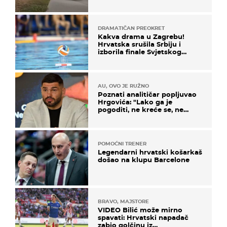
ga!"
DRAMATIČAN PREOKRET
Kakva drama u Zagrebu!
Hrvatska srušila Srbiju i
izborila finale Svjetskog
prvenstva
AU, OVO JE RUŽNO
Poznati analitičar popljuvao
Hrgovića: "Lako ga je
pogoditi, ne kreće se, ne
koristi noge..."
POMOĆNI TRENER
Legendarni hrvatski košarkaš
došao na klupu Barcelone
BRAVO, MAJSTORE
VIDEO Bilić može mirno
spavati: Hrvatski napadač
zabio golčinu iz