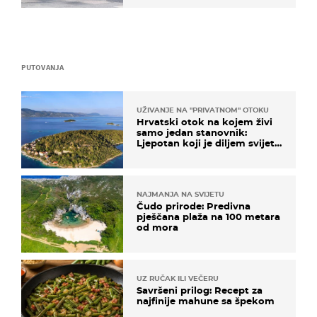
PUTOVANJA
UŽIVANJE NA "PRIVATNOM" OTOKU
Hrvatski otok na kojem živi
samo jedan stanovnik:
Ljepotan koji je diljem svijeta
poznat po svojem "bijelom
zlatu"
NAJMANJA NA SVIJETU
Čudo prirode: Predivna
pješčana plaža na 100 metara
od mora
UZ RUČAK ILI VEČERU
Savršeni prilog: Recept za
najfinije mahune sa špekom