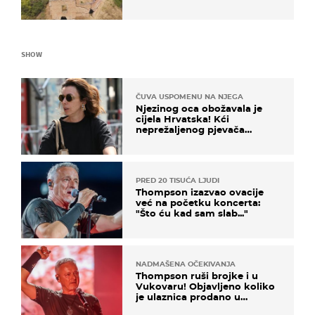
SHOW
ČUVA USPOMENU NA NJEGA
Njezinog oca obožavala je
cijela Hrvatska! Kći
neprežaljenog pjevača
projurila špicom na dva
kotača
PRED 20 TISUĆA LJUDI
Thompson izazvao ovacije
već na početku koncerta:
"Što ću kad sam slab..."
NADMAŠENA OČEKIVANJA
Thompson ruši brojke i u
Vukovaru! Objavljeno koliko
je ulaznica prodano u
kratkom vremenu