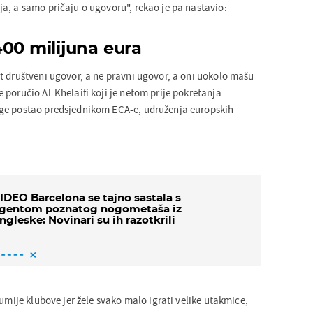
a, a samo pričaju o ugovoru", rekao je pa nastavio:
00 milijuna eura
t društveni ugovor, a ne pravni ugovor, a oni uokolo mašu
poručio Al-Khelaifi koji je netom prije pokretanja
ge postao predsjednikom ECA-e, udruženja europskih
IDEO Barcelona se tajno sastala s
gentom poznatog nogometaša iz
ngleske: Novinari su ih razotkrili
zumije klubove jer žele svako malo igrati velike utakmice,