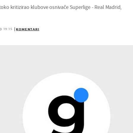
stoko kritizirao klubove osnivače Superlige - Real Madrid,
@ 19:15
KOMENTARI