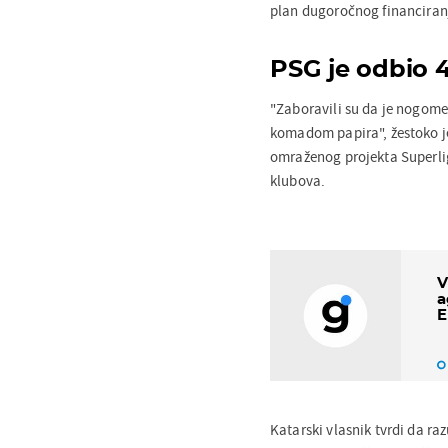
plan dugoročnog financiranj
PSG je odbio 4
"Zaboravili su da je nogome
komadom papira", žestoko je 
omraženog projekta Superli
klubova.
V
a
E
Katarski vlasnik tvrdi da ra