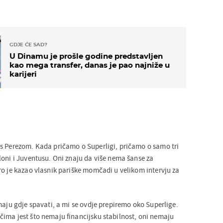
GDJE ĆE SAD?
U Dinamu je prošle godine predstavljen
kao mega transfer, danas je pao najniže u
karijeri
s Perezom. Kada pričamo o Superligi, pričamo o samo tri
loni i Juventusu. Oni znaju da više nema šanse za
ro je kazao vlasnik pariške momčadi u velikom intervju za
maju gdje spavati, a mi se ovdje prepiremo oko Superlige.
ima jest što nemaju financijsku stabilnost, oni nemaju