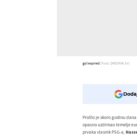
gol expired
(Foto: DNEVNIK.hr)
Dodaj
Prošlo je skoro godinu dana 
opasno uzdrmao temelje eu
prvaka vlasnik PSG-a,
Nasse