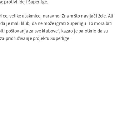
e protivi ideji Superlige.
kmice, velike utakmice, naravno. Znam što navijači žele. Ali
a je mali klub, da ne može igrati Superligu. To mora biti
ti poštovanja za sve klubove", kazao je pa otkrio da su
 za pridruživanje projektu Superlige.
1