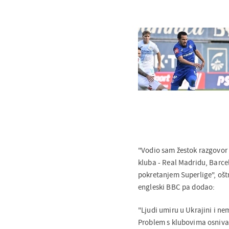
"Vodio sam žestok razgovor 
kluba - Real Madridu, Barce
pokretanjem Superlige", ošt
engleski BBC pa dodao:
"Ljudi umiru u Ukrajini i ne
Problem s klubovima osnivač