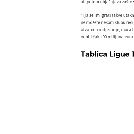
ali potom objašnjava zašto s
"I ja želim igrati takve uta
ne možete nekom klubu reći d
otvoreno natjecanje, mora bi
odbili čak 400 milijuna eura
Tablica Ligue 