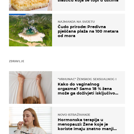
NAJMANJA NA SVIJETU
Čudo prirode: Predivna
pješčana plaža na 100 metara
od mora
ZDRAVLJE
"VRHUNAC" ŽENSKOG SEKSUALNOG ISKUSTVA
Kako do vaginalnog
orgazma? Samo 18 % žena
može ga doživjeti isključivo
na ovaj način
NOVO ISTRAŽIVANJE
Hormonska terapija u
menopauzi: Žene koje je
koriste imaju znatno manji
rizik od ovoga