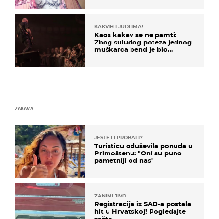
izazivaju nevjericu
KAKVIH LJUDI IMA!
Kaos kakav se ne pamti:
Zbog suludog poteza jednog
muškarca bend je bio
prisiljen prekinuti nastup
ZABAVA
JESTE LI PROBALI?
Turisticu oduševila ponuda u
Primoštenu: "Oni su puno
pametniji od nas"
ZANIMLJIVO
Registracija iz SAD-a postala
hit u Hrvatskoj! Pogledajte
zašto