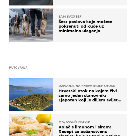
SAM SVOJ ŠEF
Šest poslova koje možete
pokrenuti od kuće uz
minimalna ulaganja
PUTOVANJA
UŽIVANJE NA "PRIVATNOM" OTOKU
Hrvatski otok na kojem živi
samo jedan stanovnik:
Ljepotan koji je diljem svijeta
poznat po svojem "bijelom
zlatu"
MA, SAVRŠENSTVO!
Kolač s limunom i sirom:
Recept za božanstvenu
slasticu koja se topi u ustima