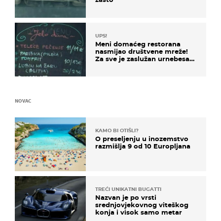
UPS!
Meni domaćeg restorana
nasmijao društvene mreže!
Za sve je zaslužan urnebesan
naziv jela
NOVAC
KAMO BI OTIŠLI?
O preseljenju u inozemstvo
razmišlja 9 od 10 Europljana
TREĆI UNIKATNI BUGATTI
Nazvan je po vrsti
srednjovjekovnog viteškog
konja i visok samo metar