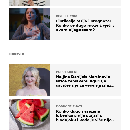
PIŠE LIJEČNIK
Fibrilacija atrija i prognoza:
Koliko se dugo može živjeti s
ovom dijagnozom?
LIFESTYLE
POPUT SIRENE
Haljina Danijele Martinović
ističe ženstvenu figuru, a
savršena je za večernji izlazak
na moru
DOBRO JE ZNATI
Koliko dugo narezana
lubenica smije stajati u
hladnjaku i kada je više nije
sigurno jesti?