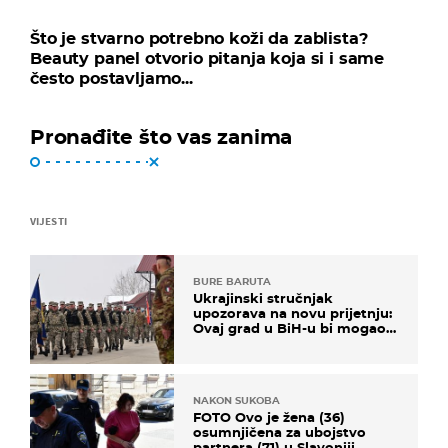
Što je stvarno potrebno koži da zablista?
Beauty panel otvorio pitanja koja si i same
često postavljamo...
Pronađite što vas zanima
VIJESTI
BURE BARUTA
Ukrajinski stručnjak
upozorava na novu prijetnju:
Ovaj grad u BiH-u bi mogao
biti žarište
NAKON SUKOBA
FOTO Ovo je žena (36)
osumnjičena za ubojstvo
partnera (71) u Slavoniji