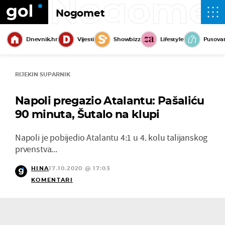
Nogome
Nogomet
Dnevnik.hr
Vijesti
Showbizz
Lifestyle
Putova
RIJEKIN SUPARNIK
Napoli pregazio Atalantu: Pašaliću
90 minuta, Šutalo na klupi
Napoli je pobijedio Atalantu 4:1 u 4. kolu talijanskog
prvenstva...
HINA
17.10.2020 @ 17:03
KOMENTARI