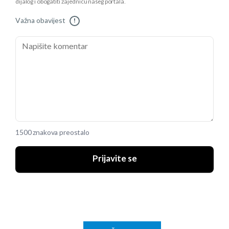
dijalog i obogatiti zajednicu našeg portala.
Važna obavijest
!
1500 znakova preostalo
Prijavite se