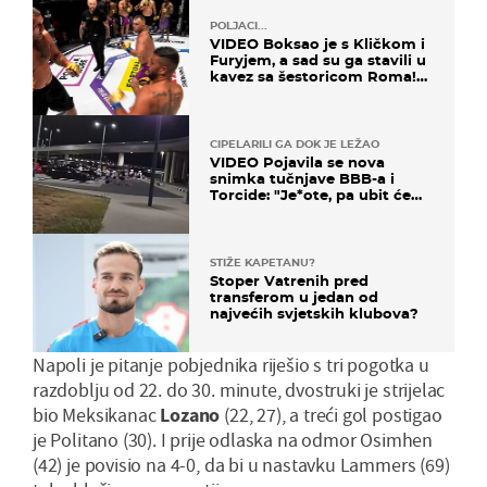
POLJACI...
VIDEO Boksao je s Kličkom i
Furyjem, a sad su ga stavili u
kavez sa šestoricom Roma!
Pogledajte kako je završilo
CIPELARILI GA DOK JE LEŽAO
VIDEO Pojavila se nova
snimka tučnjave BBB-a i
Torcide: "Je*ote, pa ubit će
ga!"
STIŽE KAPETANU?
Stoper Vatrenih pred
transferom u jedan od
najvećih svjetskih klubova?
Napoli je pitanje pobjednika riješio s tri pogotka u
razdoblju od 22. do 30. minute, dvostruki je strijelac
bio Meksikanac
Lozano
(22, 27), a treći gol postigao
je Politano (30). I prije odlaska na odmor Osimhen
(42) je povisio na 4-0, da bi u nastavku Lammers (69)