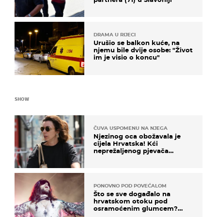
DRAMA U RIJECI
Urušio se balkon kuće, na
njemu bile dvije osobe: "Život
im je visio o koncu"
SHOW
ČUVA USPOMENU NA NJEGA
Njezinog oca obožavala je
cijela Hrvatska! Kći
neprežaljenog pjevača
projurila špicom na dva
kotača
PONOVNO POD POVEĆALOM
Što se sve događalo na
hrvatskom otoku pod
osramoćenim glumcem?
Bizarni prizori i danas