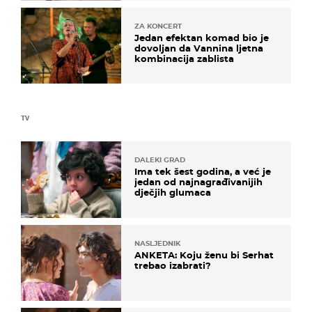
ZA KONCERT
Jedan efektan komad bio je
dovoljan da Vannina ljetna
kombinacija zablista
TV
DALEKI GRAD
Ima tek šest godina, a već je
jedan od najnagrađivanijih
dječjih glumaca
NASLJEDNIK
ANKETA: Koju ženu bi Serhat
trebao izabrati?