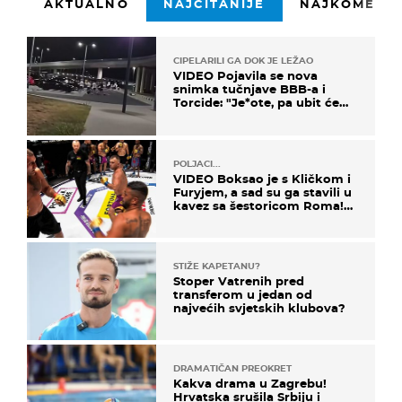
AKTUALNO
NAJČITANIJE
NAJKOMENTI
CIPELARILI GA DOK JE LEŽAO
VIDEO Pojavila se nova
snimka tučnjave BBB-a i
Torcide: "Je*ote, pa ubit će
ga!"
POLJACI...
VIDEO Boksao je s Kličkom i
Furyjem, a sad su ga stavili u
kavez sa šestoricom Roma!
Pogledajte kako je završilo
STIŽE KAPETANU?
Stoper Vatrenih pred
transferom u jedan od
najvećih svjetskih klubova?
DRAMATIČAN PREOKRET
Kakva drama u Zagrebu!
Hrvatska srušila Srbiju i