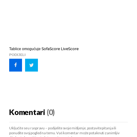
SofaScore LiveScore
Tablice omogućuje
PODIJELI
Komentari
(0)
Uključite se u raspravu – podijelite svoje mišljenje, postavite pitanja ili
ponudite svoj pogled na temu. Vaš komentar može potaknuti zanimljiv