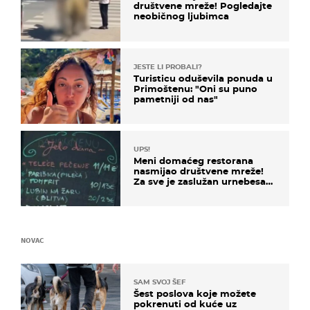
društvene mreže! Pogledajte
neobičnog ljubimca
JESTE LI PROBALI?
Turisticu oduševila ponuda u
Primoštenu: "Oni su puno
pametniji od nas"
UPS!
Meni domaćeg restorana
nasmijao društvene mreže!
Za sve je zaslužan urnebesan
naziv jela
NOVAC
SAM SVOJ ŠEF
Šest poslova koje možete
pokrenuti od kuće uz