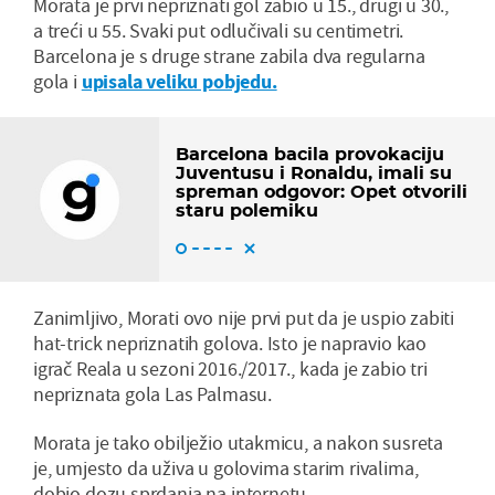
Morata je prvi nepriznati gol zabio u 15., drugi u 30.,
a treći u 55. Svaki put odlučivali su centimetri.
Barcelona je s druge strane zabila dva regularna
gola i
upisala veliku pobjedu.
Barcelona bacila provokaciju
Juventusu i Ronaldu, imali su
spreman odgovor: Opet otvorili
staru polemiku
Zanimljivo, Morati ovo nije prvi put da je uspio zabiti
hat-trick nepriznatih golova. Isto je napravio kao
igrač Reala u sezoni 2016./2017., kada je zabio tri
nepriznata gola Las Palmasu.
Morata je tako obilježio utakmicu, a nakon susreta
je, umjesto da uživa u golovima starim rivalima,
dobio dozu sprdanja na internetu...