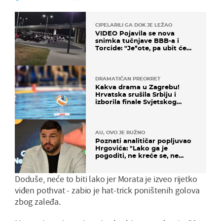
CIPELARILI GA DOK JE LEŽAO
VIDEO Pojavila se nova
snimka tučnjave BBB-a i
Torcide: "Je*ote, pa ubit će
ga!"
DRAMATIČAN PREOKRET
Kakva drama u Zagrebu!
Hrvatska srušila Srbiju i
izborila finale Svjetskog
prvenstva
AU, OVO JE RUŽNO
Poznati analitičar popljuvao
Hrgovića: "Lako ga je
pogoditi, ne kreće se, ne
koristi noge..."
Doduše, neće to biti lako jer Morata je izveo rijetko
viđen pothvat - zabio je hat-trick poništenih golova
zbog zaleđa.