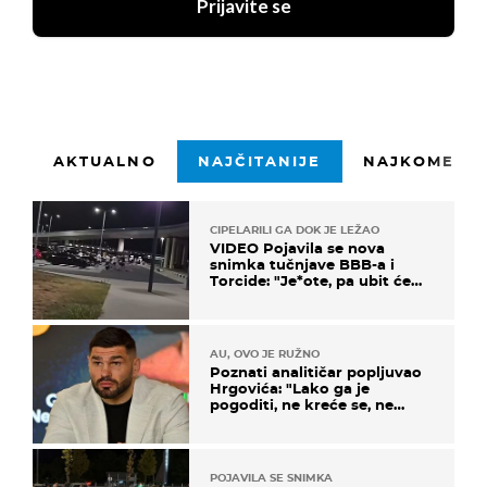
Prijavite se
AKTUALNO
NAJČITANIJE
NAJKOMENTI
CIPELARILI GA DOK JE LEŽAO
VIDEO Pojavila se nova
snimka tučnjave BBB-a i
Torcide: "Je*ote, pa ubit će
ga!"
AU, OVO JE RUŽNO
Poznati analitičar popljuvao
Hrgovića: "Lako ga je
pogoditi, ne kreće se, ne
koristi noge..."
POJAVILA SE SNIMKA