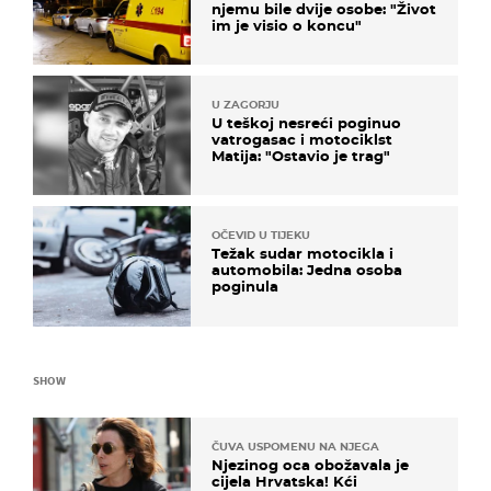
njemu bile dvije osobe: "Život
im je visio o koncu"
U ZAGORJU
U teškoj nesreći poginuo
vatrogasac i motociklst
Matija: "Ostavio je trag"
OČEVID U TIJEKU
Težak sudar motocikla i
automobila: Jedna osoba
poginula
SHOW
ČUVA USPOMENU NA NJEGA
Njezinog oca obožavala je
cijela Hrvatska! Kći