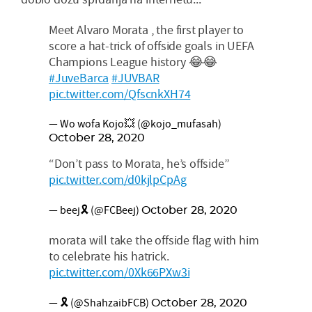
Meet Alvaro Morata , the first player to
score a hat-trick of offside goals in UEFA
Champions League history 😂😂
#JuveBarca
#JUVBAR
pic.twitter.com/QfscnkXH74
— Wo wofa Kojo💥 (@kojo_mufasah)
October 28, 2020
“Don’t pass to Morata, he’s offside”
pic.twitter.com/d0kjlpCpAg
— beej🎗 (@FCBeej)
October 28, 2020
morata will take the offside flag with him
to celebrate his hatrick.
pic.twitter.com/0Xk66PXw3i
— 🎗 (@ShahzaibFCB)
October 28, 2020