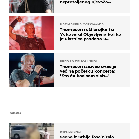
neprežaljenog pjevača
projurila špicom na dva
kotača
NADMAŠENA OČEKIVANJA
Thompson ruši brojke i u
Vukovaru! Objavljeno koliko
je ulaznica prodano u
kratkom vremenu
PRED 20 TISUĆA LJUDI
Thompson izazvao ovacije
već na početku koncerta:
"Što ću kad sam slab..."
ZABAVA
IMPRESIVNO!
Scena iz Srbije fascinirala