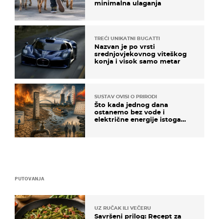
minimalna ulaganja
TREĆI UNIKATNI BUGATTI
Nazvan je po vrsti
srednjovjekovnog viteškog
konja i visok samo metar
SUSTAV OVISI O PRIRODI
Što kada jednog dana
ostanemo bez vode i
električne energije istoga
dana?
PUTOVANJA
UZ RUČAK ILI VEČERU
Savršeni prilog: Recept za