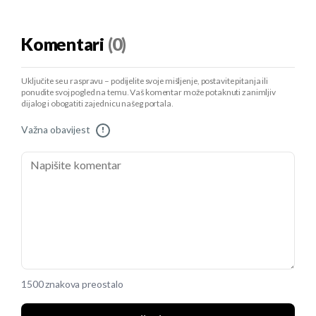
Komentari
(0)
Uključite se u raspravu – podijelite svoje mišljenje, postavite pitanja ili
ponudite svoj pogled na temu. Vaš komentar može potaknuti zanimljiv
dijalog i obogatiti zajednicu našeg portala.
Važna obavijest
!
1500 znakova preostalo