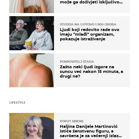
može ga doživjeti isključivo
na ovaj način
STUDIJA NA GOTOVO 1.900 OSOBA
Ljudi koji redovito rade ovo
imaju “mlađi” organizam,
pokazuje istraživanje
POKROVITELJ STADA
Zašto neki ljudi izgore na
suncu već nakon 15 minuta, a
drugi ne?
LIFESTYLE
POPUT SIRENE
Haljina Danijele Martinović
ističe ženstvenu figuru, a
savršena je za večernji izlazak