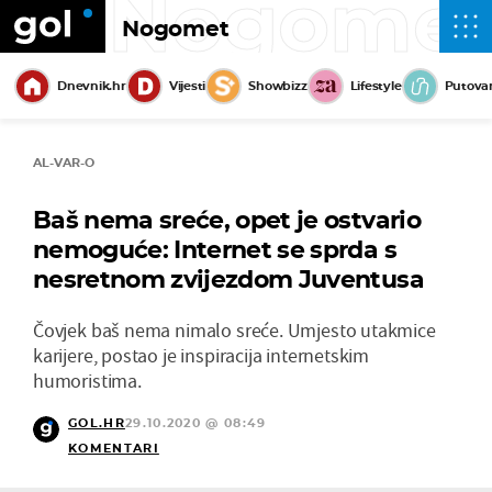
Nogome
Nogomet
Dnevnik.hr
Vijesti
Showbizz
Lifestyle
Putova
AL-VAR-O
Baš nema sreće, opet je ostvario
nemoguće: Internet se sprda s
nesretnom zvijezdom Juventusa
Čovjek baš nema nimalo sreće. Umjesto utakmice
karijere, postao je inspiracija internetskim
humoristima.
GOL.HR
29.10.2020 @ 08:49
KOMENTARI