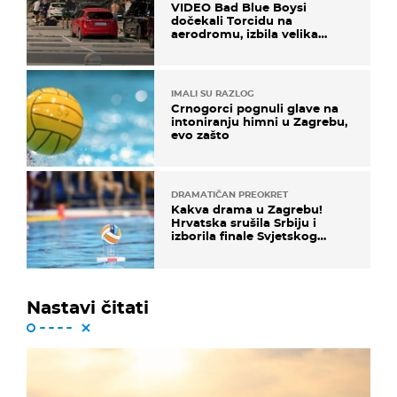
VIDEO Bad Blue Boysi
dočekali Torcidu na
aerodromu, izbila velika
masovna tučnjava
IMALI SU RAZLOG
Crnogorci pognuli glave na
intoniranju himni u Zagrebu,
evo zašto
DRAMATIČAN PREOKRET
Kakva drama u Zagrebu!
Hrvatska srušila Srbiju i
izborila finale Svjetskog
prvenstva
Nastavi čitati