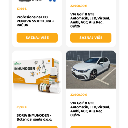
22.900,00 €
17,99 €
VW Golf 8 GTE
Profesionalna LED
Automatik, LED, Virtual,
PUNJIVA SVJETILJKA +
Ambi, ACC, Alu, Reg.
RAČUN
09/26
SAZNAJ VIŠE
SAZNAJ VIŠE
22.900,00 €
VW Golf 8 GTE
Automatik, LED, Virtual,
31,90 €
Ambi, ACC, Alu, Reg.
09/26
SORIA INMUNODEN -
Botanical sante d.o.o.