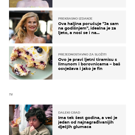
na moru
PREKRASNO IZDANJE
Ova haljina poručuje “Ja sam
na godišnjem”, idealna je za
ljeto, a nosi se i na
zagrebačkoj špici
PREJEDNOSTAVNO ZA SLOŽITI
Ovo je pravi ljetni tiramisu s
limunom i borovnicama – baš
osvježava i jako je fin
TV
DALEKI GRAD
Ima tek šest godina, a već je
jedan od najnagrađivanijih
dječjih glumaca