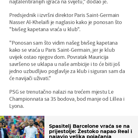
najtalentiranijih igrača na svijetu," dodao je.
Predsjednik i izvršni direktor Paris Saint-Germain
Nasser Al-Khelaifi je naglasio kako je ponosan što
"bivšeg kapetana vraća u klub".
"Ponosan sam što vidim našeg bivšeg kapetana
kako se vraća u Paris Saint-Germain, jer je klub
uvijek ostao njegov dom. Povratak Mauricija
savršeno se uklapa u naše ambicije i to će biti još
jedno uzbudljivo poglavlje za klub i siguran sam da
će navijači uživati."
PSG se trenutačno nalazi na trećem mjestu Le
Championnata sa 35 bodova, bod manje od Lillea i
Lyona.
Spasitelj Barcelone vraća se na
prijestolje: Žestoko napao Real i
najavio velika pojačanja