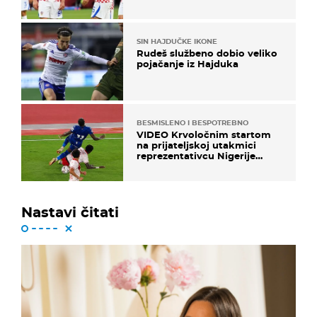
njega!"
SIN HAJDUČKE IKONE
Rudeš službeno dobio veliko
pojačanje iz Hajduka
BESMISLENO I BESPOTREBNO
VIDEO Krvoločnim startom
na prijateljskoj utakmici
reprezentativcu Nigerije
završila sezona!
Nastavi čitati