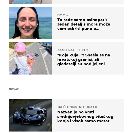
HMM…
To rade samo psihopati:
Jedan detalj s mora može
vam otkriti puno o
prijateljima
ZAMJERATE LI JOJ?
"Koja kuja…": Snašla se na
hrvatskoj granici, ali
gledatelji su podijeljeni
NOVAC
TREĆI UNIKATNI BUGATTI
Nazvan je po vrsti
srednjovjekovnog viteškog
konja i visok samo metar