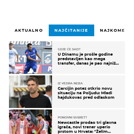
AKTUALNO
NAJČITANIJE
NAJKOMENTI
GDJE ĆE SAD?
U Dinamu je prošle godine
predstavljen kao mega
transfer, danas je pao najniže
u karijeri
IZ VEDRA NEBA
Garcijin potez otkrio novu
situaciju na Poljudu: Mladi
hajdukovac pred odlaskom
PONOVNI SUSRET?
Newcastle prodao tri glavna
igrača, novi trener uperio
prstom u Hrvata: "Želim