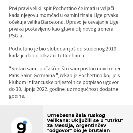
Prvi pravi veliki ispit Pochettino će imati u veljači
kada njegovu momčad u osmini finala Lige prvaka
očekuje velika Barcelona. Upravo je osvajanje Lige
prvaka postavljeno kao glavni cilj novog trenera
PSG-a.
Pochettino je bio slobodan još od studenog 2019.
kada je dobio otkaz u Tottenhamu.
"Sretan sam i počašćen što sam postao novi trener
Paris Saint-Germaina ", rekao je Pochettino koji je s
klubom iz francuske prijestolnice potpisao ugovor
do 30. lipnja 2022. godine, uz mogućnost dodatne
godine.
Urnebesna šala ruskog
velikana: Uključili se u "utrku"
za Messija, Argentinčev
"odgovor" bio je brutalan