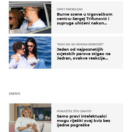
OPET PROBLEMI
Burne scene u trgovačkom
centru: Sergej Trifunović i
supruga uhićeni nakon
svađe!
"KAO DA SU NOVAK ĐOKOVIĆ"
Jedan od najpoznatijih
svjetskih parova stigao na
Jadran, ovakve reakcije
vjerojatno nisu očekivali
ZABAVA
POKAŽITE ŠTO ZNATE!
Samo pravi intelektualci
mogu riješiti ovaj kviz bez
ijedne pogreške