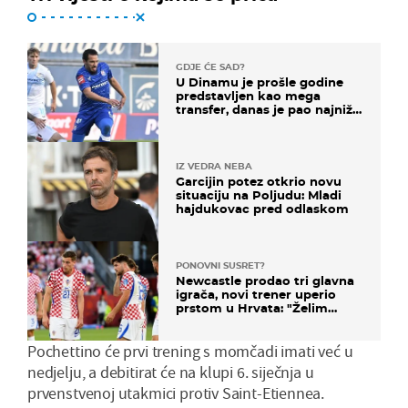
GDJE ĆE SAD?
U Dinamu je prošle godine
predstavljen kao mega
transfer, danas je pao najniže
u karijeri
IZ VEDRA NEBA
Garcijin potez otkrio novu
situaciju na Poljudu: Mladi
hajdukovac pred odlaskom
PONOVNI SUSRET?
Newcastle prodao tri glavna
igrača, novi trener uperio
prstom u Hrvata: "Želim
njega!"
Pochettino će prvi trening s momčadi imati već u
nedjelju, a debitirat će na klupi 6. siječnja u
prvenstvenoj utakmici protiv Saint-Etiennea.