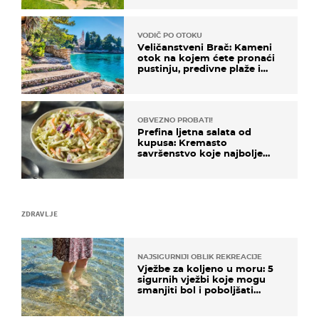
VODIČ PO OTOKU
Veličanstveni Brač: Kameni
otok na kojem ćete pronaći
pustinju, predivne plaže i
uzbudljivu hranu
OBVEZNO PROBATI!
Prefina ljetna salata od
kupusa: Kremasto
savršenstvo koje najbolje
paše uz pečeno meso
ZDRAVLJE
NAJSIGURNIJI OBLIK REKREACIJE
Vježbe za koljeno u moru: 5
sigurnih vježbi koje mogu
smanjiti bol i poboljšati
pokretljivost