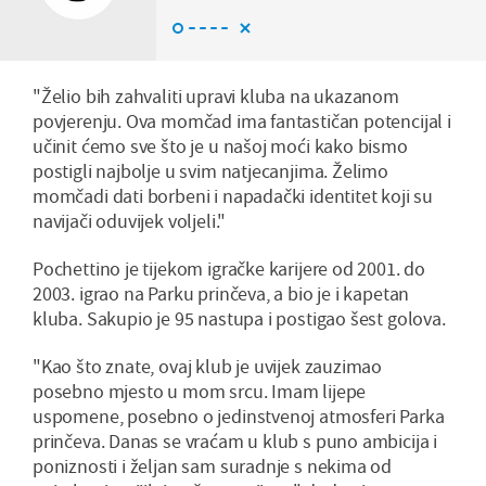
"Želio bih zahvaliti upravi kluba na ukazanom
povjerenju. Ova momčad ima fantastičan potencijal i
učinit ćemo sve što je u našoj moći kako bismo
postigli najbolje u svim natjecanjima. Želimo
momčadi dati borbeni i napadački identitet koji su
navijači oduvijek voljeli."
Pochettino je tijekom igračke karijere od 2001. do
2003. igrao na Parku prinčeva, a bio je i kapetan
kluba. Sakupio je 95 nastupa i postigao šest golova.
"Kao što znate, ovaj klub je uvijek zauzimao
posebno mjesto u mom srcu. Imam lijepe
uspomene, posebno o jedinstvenoj atmosferi Parka
prinčeva. Danas se vraćam u klub s puno ambicija i
poniznosti i željan sam suradnje s nekima od