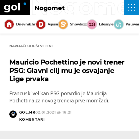
Nogome
Nogomet
Dnevnik.hr
Vijesti
Showbizz
Lifestyle
Putova
NAVIJAČI ODUŠEVLJENI
Mauricio Pochettino je novi trener
PSG: Glavni cilj mu je osvajanje
Lige prvaka
Francuski velikan PSG potvrdio je Mauricija
Pochettina za novog trenera prve momčadi.
GOL.HR
02.01.2021 @ 16:21
KOMENTARI