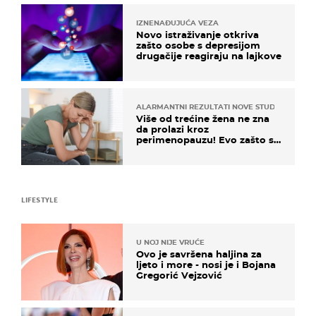
IZNENAĐUJUĆA VEZA
Novo istraživanje otkriva
zašto osobe s depresijom
drugačije reagiraju na lajkove
ALARMANTNI REZULTATI NOVE STUDIJE
Više od trećine žena ne zna
da prolazi kroz
perimenopauzu! Evo zašto su
simptomi toliko zbunjujući
LIFESTYLE
U NOJ NIJE VRUĆE
Ovo je savršena haljina za
ljeto i more - nosi je i Bojana
Gregorić Vejzović