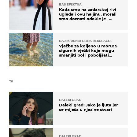
BAŠ EFEKTNA
Kada smo na zadarskoj rivi
ugledali ovu haljinu, morali
smo doznati odakle je –
košta samo 18 eura
NAJSIGURNIJI OBLIK REKREACIJE
Vježbe za koljeno u moru: 5
sigurnih vježbi koje mogu
smanjiti bol i poboljšati
pokretljivost
TV
DALEKI GRAD
Daleki grad: Jako je ljuta jer
se miješa u njezine stvari
DALEKI GRAD