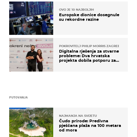
OVO JE 10 NAJBOLJIH
Europske dionice dosegnule
su rekordne razine
POKROVITELJ PHILIP MORRIS ZAGREB
Digitalna rješenja za stvarne
probleme: Dva hrvatska
projekta dobila potporu za
razvoj
PUTOVANJA
NAJMANJA NA SVIJETU
Čudo prirode: Predivna
pješčana plaža na 100 metara
od mora