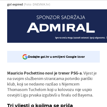
gol expired
(Foto: DNEVNIK.hr)
Dodajte gol.hr u omiljeni Google izvor
Mauricio Pochettino novi je trener PSG-a
. Vijest je
na svojim službenim stranicama potvrdio pariški
klub, koji se nedavno razišao s Nijemcem
Thomasom Tuchelom koji u kolovozu nije uspio
osvojiti Ligu prvaka izgubivši u finalu od Bayerna.
Tri vijesti o kojima se priča