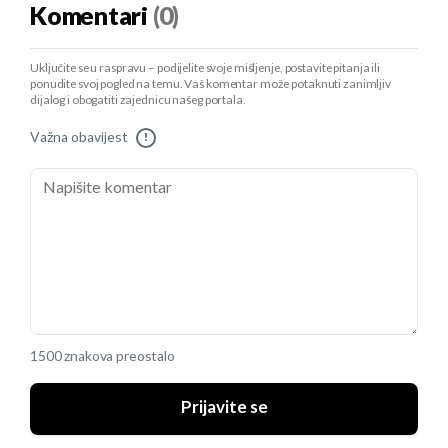
Komentari
(0)
Uključite se u raspravu – podijelite svoje mišljenje, postavite pitanja ili
ponudite svoj pogled na temu. Vaš komentar može potaknuti zanimljiv
dijalog i obogatiti zajednicu našeg portala.
Važna obavijest
!
1500 znakova preostalo
Prijavite se